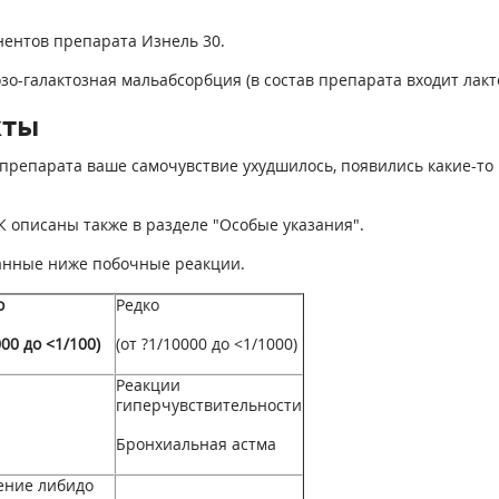
нентов препарата Изнель 30.
зо-галактозная мальабсорбция (в состав препарата входит лакт
кты
препарата ваше самочувствие ухудшилось, появились какие-то 
описаны также в разделе "Особые указания".
анные ниже побочные реакции.
о
Редко
000 до <1/100)
(от ?1/10000 до <1/1000)
Реакции
гиперчувствительности
Бронхиальная астма
ние либидо