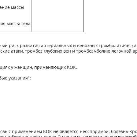
ение массы
ия массы тела
ый риск развития артериальных и венозных тромболитически
кие атаки, тромбоз глубоких вен и тромбоэмболию легочной а
кциях у женщин, применяющих КОК.
ые указания":
вязь с применением КОК не является неоспоримой: болезнь Кро
время беременности, хорея Сиденгама, гемолитико-уремический