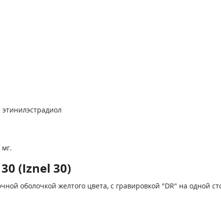
 этинилэстрадиол
 мг.
 (Iznel 30)
ной оболочкой желтого цвета, с гравировкой "DR" на одной сто