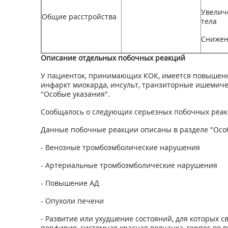
Увелич
Общие расстройства
тела
Снижен
Описание отдельных побочных реакций
У пациенток, принимающих КОК, имеется повышенн
инфаркт миокарда, инсульт, транзиторные ишемичес
"Особые указания".
Сообщалось о следующих серьезных побочных реа
Данные побочные реакции описаны в разделе "Особ
- Венозные тромбоэмболические нарушения
- Артериальные тромбоэмболические нарушения
- Повышение АД
- Опухоли печени
- Развитие или ухудшение состояний, для которых с
порфирия, системная красная волчанка, герпес во 