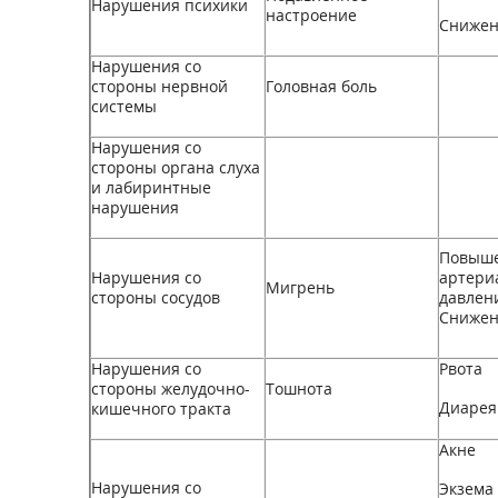
Нарушения психики
настроение
Снижен
Нарушения со
стороны нервной
Головная боль
системы
Нарушения со
стороны органа слуха
и лабиринтные
нарушения
Повыш
Нарушения со
артери
Мигрень
стороны сосудов
давлени
Снижен
Нарушения со
Рвота
стороны желудочно-
Тошнота
Диарея
кишечного тракта
Акне
Нарушения со
Экзема