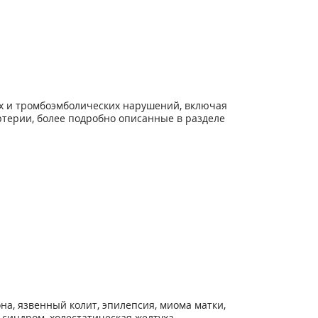
х и тромбоэмболических нарушений, включая
ртерии, более подробно описанные в разделе
на, язвенный колит, эпилепсия, миома матки,
 синдром, холестатическая желтуха