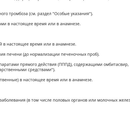
ого тромбоза (см. раздел "Особые указания").
ми в настоящее время или в анамнезе.
 в настоящее время или в анамнезе.
ния печени (до нормализации печеночных проб).
паратами прямого действия (ПППД), содержащими омбитасвир, 
карственными средствами").
твенные) в настоящее время или в анамнезе.
аболевания (в том числе половых органов или молочных желез)