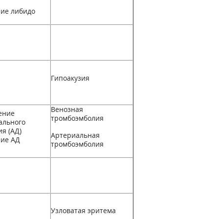
ие либидо
Гипоакузия
Венозная
ение
тромбоэмболия
ального
я (АД)
Артериальная
ие АД
тромбоэмболия
Узловатая эритема