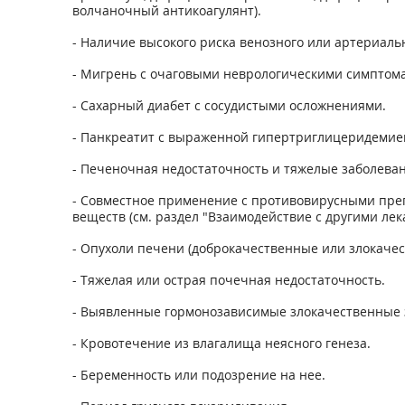
волчаночный антикоагулянт).
- Наличие высокого риска венозного или артериальн
- Мигрень с очаговыми неврологическими симптома
- Сахарный диабет с сосудистыми осложнениями.
- Панкреатит с выраженной гипертриглицеридемией
- Печеночная недостаточность и тяжелые заболева
- Совместное применение с противовирусными пре
веществ (см. раздел "Взаимодействие с другими ле
- Опухоли печени (доброкачественные или злокачес
- Тяжелая или острая почечная недостаточность.
- Выявленные гормонозависимые злокачественные з
- Кровотечение из влагалища неясного генеза.
- Беременность или подозрение на нее.