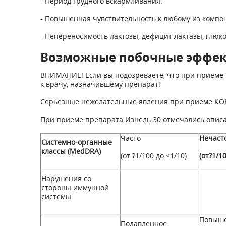
- Период грудного вскармливания.
- Повышенная чувствительность к любому из компо
- Непереносимость лактозы, дефицит лактазы, глюко
Возможные побочные эффе
ВНИМАНИЕ! Если вы подозреваете, что при приеме 
к врачу, назначившему препарат!
Серьезные нежелательные явления при приеме КОК 
При приеме препарата Изнель 30 отмечались опис
Часто
Нечаст
Системно-органные
классы (MedDRA)
(от ?1/100 до <1/10)
(от?1/1
Нарушения со
стороны иммунной
системы
Повыше
Подавленное