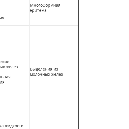
Многоформная
эритема
ия
ение
ых желез
Выделения из
молочных желез
льная
ия
ка жидкости