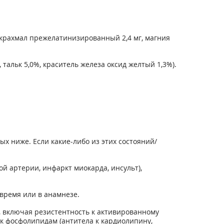
, крахмал прежелатинизированный 2,4 мг, магния
 тальк 5,0%, краситель железа оксид желтый 1,3%).
х ниже. Если какие-либо из этих состояний/
й артерии, инфаркт миокарда, инсульт),
время или в анамнезе.
 включая резистентность к активированному
 к фосфолипидам (антитела к кардиолипину,