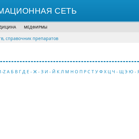
МАЦИОННАЯ СЕТЬ
ЕДИЦИНА
МЕДФИРМЫ
тв, справочник препаратов
1-Z
А
Б
В
Г
Д
Е - Ж - З
И - Й
К
Л
М
Н
О
П
Р
С
Т
У
Ф
Х
Ц
Ч - Щ
Э
Ю - 