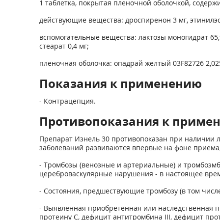
1 таблетка, покрытая пленочной оболочкой, содержи
действующие вещества: дроспиренон 3 мг, этинилэс
вспомогательные вещества: лактозы моногидрат 65,9
стеарат 0,4 мг;
пленочная оболочка: опадрай желтый 03F82726 2,025 
Показания к применению
- Контрацепция.
Противопоказания к приме
Препарат Изнель 30 противопоказан при наличии лю
заболеваний развиваются впервые на фоне приема
- Тромбозы (венозные и артериальные) и тромбоэмбо
цереброваскулярные нарушения - в настоящее врем
- Состояния, предшествующие тромбозу (в том числ
- Выявленная приобретенная или наследственная п
протеину С, дефицит антитромбина III, дефицит пр