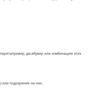
паритапревир, дасабувир или комбинацию этих
 или подозрение на них.