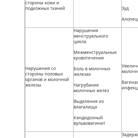
стороны кожи и
подкожных тканей
Зуд
Алопец
Нарушения
менструального
цикла
Межменструальные
кровотечения
Увелич
Нарушения со
Боль в молочных
молочн
стороны половых
железах
органов и молочной
Вагина
железы
Нагрубание
инфекц
молочных желез
Выделения из
влагалища
Кандидозный
вульвовагинит
Задерж