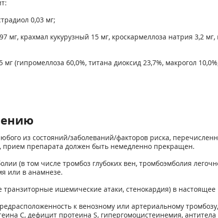
т:
традиол 0,03 мг;
7 мг, крахмал кукурузный 15 мг, кроскармеллоза натрия 3,2 мг
мг (гипромеллоза 60,0%, титана диоксид 23,7%, макрогол 10,0%,
нению
бого из состояний/заболеваний/факторов риска, перечисленны
, прием препарата должен быть немедленно прекращен.
лии (в том числе тромбоз глубоких вен, тромбоэмболия легочно
я или в анамнезе.
е транзиторные ишемические атаки, стенокардия) в настоящее 
редрасположенность к венозному или артериальному тромбозу,
отеина С, дефицит протеина S, гипергомоцистеинемия, антитела