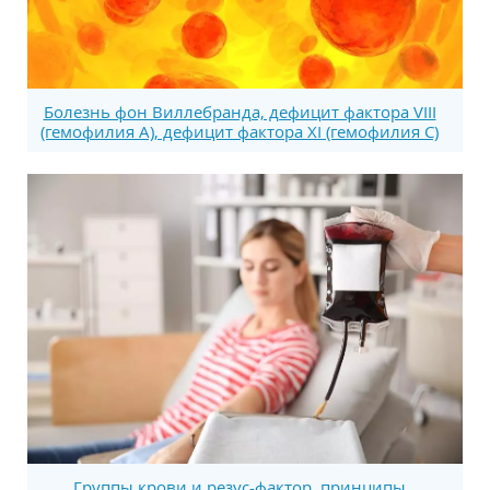
Болезнь фон Виллебранда, дефицит фактора VIII
(гемофилия А), дефицит фактора XI (гемофилия С)
Группы крови и резус-фактор, принципы