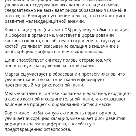
увеличивает содержание оксалатов и кальция в моче,
следовательно не вызывает риска образования камней в
почках; не блокирует усвоение железа, что снижает риск
развития железодефицитной анемии.
Колекальциферол (витамин D
3
) регулирует обмен кальция
и фосфора в организме, участвует в формировании
костного скелета, способствует сохранению структуры
костей, усиливает всасывание кальция в кишечнике и
реабсорбцию фосфора в почечных канальцах.
Цинк способствует синтезу половых гормонов, что
препятствует разрушению костной ткани.
Марганец участвует в образовании протеогликанов, что
улучшает качество костной ткани и формирует
протеиновый матрикс костной ткани.
Медь участвует в синтезе коллагена и эластина, входящего
в состав костной и соединительной ткани, что оказывает
влияние на процессы образования костной массы.
Бор снижает избыточную активность паратгормона,
улучшает абсорбцию кальция, уменьшает риск развития
дефицита холекальциферола, способствует
предотвращению остеопороза.