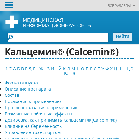
ВСЕ РАЗДЕЛЫ
МЕДИЦИНСКАЯ
ИНФОРМАЦИОННАЯ СЕТЬ
Кальцемин® (Calcemin®)
1-Z
А
Б
В
Г
Д
Е - Ж - З
И - Й
К
Л
М
Н
О
П
Р
С
Т
У
Ф
Х
Ц
Ч - Щ
Э
Ю - Я
Форма выпуска
Описание препарата
Состав
Показания к применению
Противопоказания к применению
Возможные побочные эффекты
Дозировка, как принимать Кальцемин® (Calcemin®)
Влияние на беременность
Управление транспортом
Дополнительные указания при приеме Кальцемин®