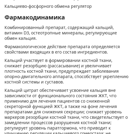
Кальциево-фосфорного обмена регулятор
Фармакодинамика
Комбинированный препарат, содержащий кальций,
витамин D
3
, остеотропные минералы, регулирующие
обмен кальция.
Фармакологическое действие препарата определяется
свойствами входящих в его состав ингредиентов.
Кальций участвует в формировании костной ткани,
снижает резорбцию (рассасывание) и увеличивает
плотность костной ткани, предупреждает заболевания
опорно-двигательного аппарата, способствует укреплению
костной системы и суставов.
Кальций цитрат обеспечивает усвоение кальция вне
зависимости от функционального состояния ЖКТ, что
применимо для лечения пациентов со сниженной
секреторной функцией ЖКТ, а также на фоне лечения
препаратами для снижения секреции; снижает уровень
маркеров резорбции костной ткани, что свидетельствует о
замедлении процессов разрушения костной ткани;
регулирует уровень паратгормона, что приводит к
улучшению регуляции кальциевого гомеостаза; не