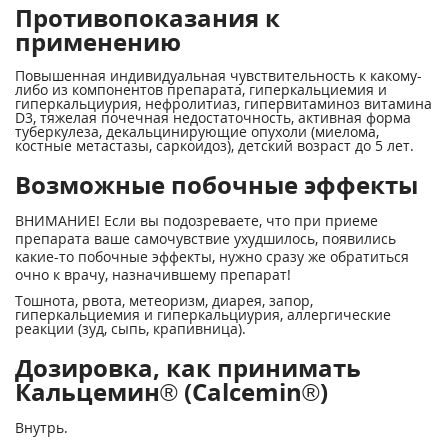
Противопоказания к
применению
Повышенная индивидуальная чувствительность к какому-
либо из компонентов препарата, гиперкальциемия и
гиперкальциурия, нефролитиаз, гипервитаминоз витамина
D
3
, тяжелая почечная недостаточность, активная форма
туберкулеза, декальцинирующие опухоли (миелома,
костные метастазы, саркоидоз), детский возраст до 5 лет.
Возможные побочные эффекты
ВНИМАНИЕ! Если вы подозреваете, что при приеме
препарата ваше самочувствие ухудшилось, появились
какие-то побочные эффекты, нужно сразу же обратиться
очно к врачу, назначившему препарат!
Тошнота, рвота, метеоризм, диарея, запор,
гиперкальциемия и гиперкальциурия, аллергические
реакции (зуд, сыпь, крапивница).
Дозировка, как принимать
Кальцемин® (Calcemin®)
Внутрь.