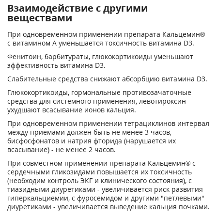
Взаимодействие с другими
веществами
При одновременном применении препарата Кальцемин®
с витамином А уменьшается токсичность витамина D
3
.
Фенитоин, барбитураты, глюкокортикоиды уменьшают
эффективность витамина D
3
.
Слабительные средства снижают абсорбцию витамина D
3
.
Глюкокортикоиды, гормональные противозачаточные
средства для системного применения, левотироксин
ухудшают всасывание ионов кальция.
При одновременном применении тетрациклинов интервал
между приемами должен быть не менее 3 часов,
бисфосфонатов и натрия фторида (нарушается их
всасывание) - не менее 2 часов.
При совместном применении препарата Кальцемин® с
сердечными гликозидами повышается их токсичность
(необходим контроль ЭКГ и клинического состояния), с
тиазидными диуретиками - увеличивается риск развития
гиперкальциемии, с фуросемидом и другими "петлевыми"
диуретиками - увеличивается выведение кальция почками.