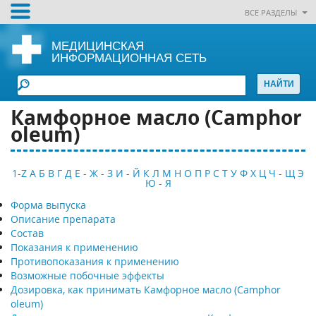
ВСЕ РАЗДЕЛЫ
МЕДИЦИНСКАЯ
ИНФОРМАЦИОННАЯ СЕТЬ
Камфорное масло (Camphor
oleum)
1-Z
А
Б
В
Г
Д
Е - Ж - З
И - Й
К
Л
М
Н
О
П
Р
С
Т
У
Ф
Х
Ц
Ч - Щ
Э
Ю - Я
Форма выпуска
Описание препарата
Состав
Показания к применению
Противопоказания к применению
Возможные побочные эффекты
Дозировка, как принимать Камфорное масло (Camphor
oleum)