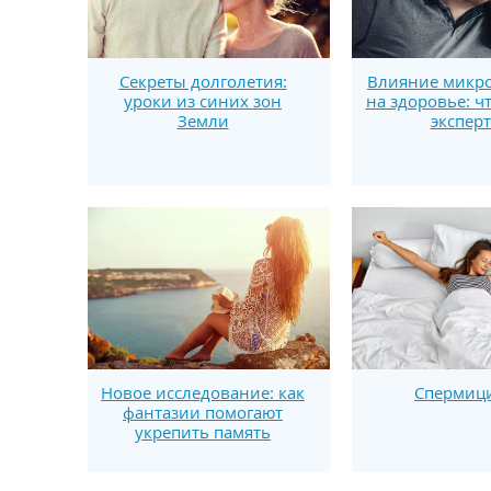
Секреты долголетия:
Влияние микро
уроки из синих зон
на здоровье: ч
Земли
экспер
Новое исследование: как
Спермиц
фантазии помогают
укрепить память