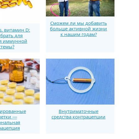
Сможем ли мы добавить
больше активной жизни
s. витамин D:
к нашим годам?
брать для
я иммунной
стемы?
Внутриматочные
ированные
средства контрацепции
летки —
ональная
рацепция