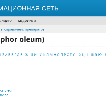
МАЦИОННАЯ СЕТЬ
ЕДИЦИНА
МЕДФИРМЫ
тв, справочник препаратов
phor oleum)
1-Z
А
Б
В
Г
Д
Е - Ж - З
И - Й
К
Л
М
Н
О
П
Р
С
Т
У
Ф
Х
Ц
Ч - Щ
Э
Ю - 
or oleum)
масло