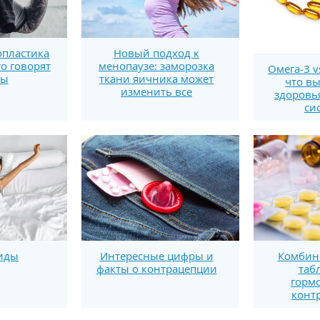
пластика
Новый подход к
то говорят
менопаузе: заморозка
Омега-3 v
ты
ткани яичника может
что вы
изменить все
здоровь
си
иды
Интересные цифры и
Комбин
факты о контрацепции
таб
горм
конт