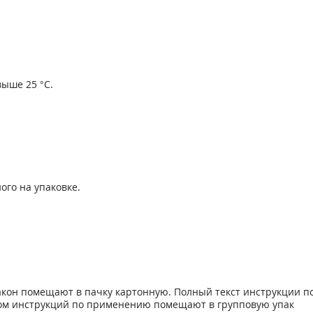
ыше 25 °С.
ого на упаковке.
лакон помещают в пачку картонную. Полный текст инструкции 
ом инструк­ций по применению помещают в групповую упак