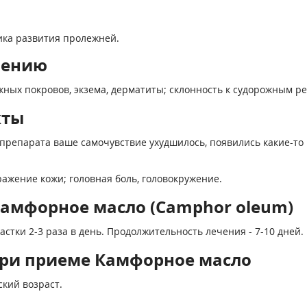
ика развития пролежней.
нению
ных покровов, экзема, дерматиты; склонность к судорожным р
кты
препарата ваше самочувствие ухудшилось, появились какие-то 
ажение кожи; головная боль, голово­кружение.
Камфорное масло (Camphor oleum)
тки 2-3 раза в день. Продолжитель­ность лечения - 7-10 дней.
ри приеме Камфорное масло
ский возраст.