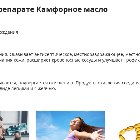
репарате Камфорное масло
ож­дения
ния. Оказывает антисептическое, местно­раздражающее, мест
ания кожи, расширяет кровеносные сосуды и улучшает тро­фику
вается, подвергается окислению. Про­дукты окисления соединя
виде легкими и с желчью.