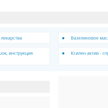
 лекарства
Вазелиновое масл
ок, инструкция
Ксилен актив - с