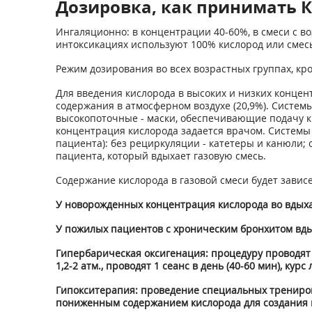
Дозировка, как принимать К
Ингаляционно: в концентрации 40-60%, в смеси с в
интоксикациях используют 100% кислород или смесь
Режим дозирования во всех возрастных группах, кр
Для введения кислорода в высоких и низких конце
содержания в атмосферном воздухе (20,9%). Систем
высокопоточные - маски, обеспечивающие подачу ки
концентрация кислорода задается врачом. Системы
пациента): без рециркуляции - катетеры и канюли;
пациента, который вдыхает газовую смесь.
Содержание кислорода в газовой смеси будет зависе
У новорожденных концентрация кислорода во вдыха
У пожилых пациентов с хроническим бронхитом вды
Гипербарическая оксигенация: процедуру проводят
1,2-2 атм., проводят 1 сеанс в день (40-60 мин), курс
Гипокситерапия: проведение специальных трениров
пониженным содержанием кислорода для создания 