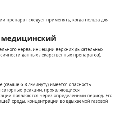
и препарат следует применять, когда польза для
й медицинский
тельного нерва, инфекции верхних дыхательных
сичности данных лекарственных препаратов),
(свыше 6-8 л/минуту) имеется опасность
пенсаторные реакции, проявляющиеся
кации появляются через определенный период. Его
ающей среды, концентрации во вдыхаемой газовой