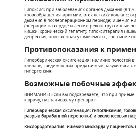
Гипоксия: при заболеваниях органов дыхания (в т.ч
кровообращения, аритмии, отек легких); коллапс; о
дыхания в послеоперационном периоде; ишемия ниж
(операции на сердце и легких, реконструктивные о
кишки, хронический гепатит); гипокситерапия (ише
депрессия, повышенная утомляемость, состояние по
Противопоказания к приме
Гипербарическая оксигенация: наличие полостей в
каналов, соединяющих придаточные пазухи носа с 
гипертензия.
Возможные побочные эффе
ВНИМАНИЕ! Если вы подозреваете, что при приеме 
к врачу, назначившему препарат!
Гипербарическая оксигенация: гипогликемия, голов
разрыв барабанной перепонки) и околоносовых пазух,
Кислородотерапия: ишемия миокарда у пациентов, 