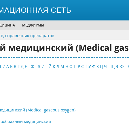
МАЦИОННАЯ СЕТЬ
ЕДИЦИНА
МЕДФИРМЫ
тв, справочник препаратов
 медицинский (Medical gas
1-Z
А
Б
В
Г
Д
Е - Ж - З
И - Й
К
Л
М
Н
О
П
Р
С
Т
У
Ф
Х
Ц
Ч - Щ
Э
Ю - 
едицинский (Medical gaseous oxygen)
азообразный медицинский