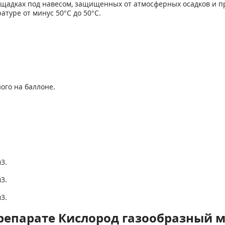
щадках под навесом, защищенных от атмосферных осадков и пр
атуре от минус 50°С до 50°С.
ого на баллоне.
м
3
.
м
3
.
м
3
.
репарате Кислород газообразный 