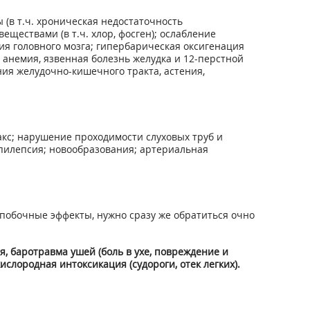
 (в т.ч. хроническая недостаточность
ществами (в т.ч. хлор, фосген); ослабление
я головного мозга; гипербарическая оксигенация
 анемия, язвенная болезнь желудка и 12-перстной
ния желудочно-кишечного тракта, астения,
кс; нарушение проходимости слуховых труб и
пилепсия; новообразования; артериальная
побочные эффекты, нужно сразу же обратиться очно
, баротравма ушей (боль в ухе, повреждение и
ислородная интоксикация (судороги, отек легких).