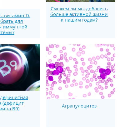
Сможем ли мы добавить
больше активной жизни
s. витамин D:
к нашим годам?
брать для
я иммунной
стемы?
дефицитная
 (дефицит
Агранулоцитоз
мина В9)