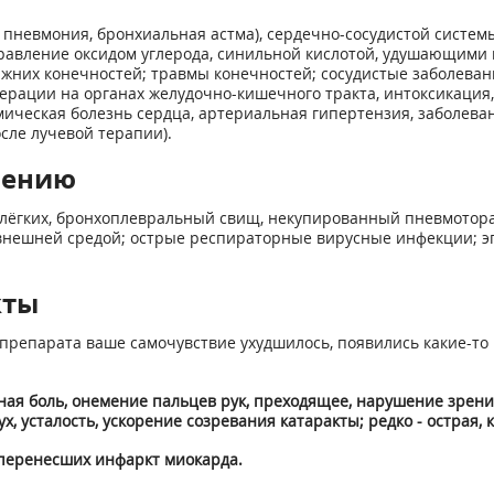
. пневмония, бронхиальная астма), сердечно-сосудистой системы
травление оксидом углерода, синильной кислотой, удушающими ве
них конечностей; травмы конечностей; сосудистые заболевани
перации на органах желудочно-кишечного тракта, интоксикация,
мическая болезнь сердца, артериальная гипертензия, заболева
сле лучевой терапии).
нению
 лёгких, бронхоплевральный свищ, некупированный пневмотора
внешней средой; острые респираторные вирусные инфекции; э
кты
препарата ваше самочувствие ухудшилось, появились какие-то 
ная боль, онемение пальцев рук, преходящее, нарушение зрения
 усталость, ускорение созревания катаракты; редко - острая, к
перенесших инфаркт миокарда.