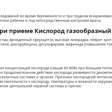
следований во время беременности и при грудном вскармливани
/или ребенка и под непосредственным контролем врача.
ри приеме Кислород газообразны
стма, врожденный сфероцитоз, высокая лихорадка, неврит зри
тина, доксорубицина, дисульфирама, мафенида (повышение ток
х концентраций кислорода (свыше 60-80%) при большом потоке 
. При продолжительном действии кислорода развиваются деком
азличных системах и органах. Признаки кислородной интокси
увствительности к кислороду, температуры и влажности окруж
ояния центральной нервной системы и прочее.