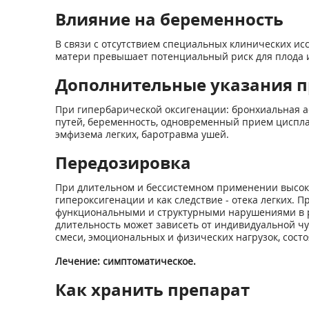
Влияние на беременность
В связи с отсутствием специальных клинических ис
матери превышает потенциальный риск для плода и
Дополнительные указания п
При гипербарической оксигенации: бронхиальная а
путей, беременность, одновременный прием циспла
эмфизема легких, баротравма ушей.
Передозировка
При длительном и бессистемном применении высоки
гипероксигенации и как следствие - отека легких
функциональными и структурными нарушениями в р
длительность может зависеть от индивидуальной ч
смеси, эмоциональных и физических нагрузок, сост
Лечение: симптоматическое.
Как хранить препарат