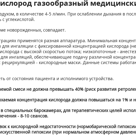
ислород газообразный медицинский
оздухом, в количестве 4-5 л/мин. При ослаблении дыхания в по
 с углекислотой.
оме новорожденных, совпадает.
нтрациях применятся разная аппаратура. Минимальная концент
ы для ингаляции с фиксированной концентрацией кислорода (н
слорода с высокой скоростью потока; низкопоточные - анесте
 для ингаляций, обеспечивающие подачу различной концентрац
 с рециркуляцией - кислородные маски. Данные системы работа
ть от состояния пациента и исполнимого устройства.
емой смеси не должна превышать 40% (риск развития ретроле
хаемая концентрация кислорода должна повышаться на 1% и н
 в специальных барокамерах, для терапевтических целей испо
 лечения - 8-10 сеансов.
ок к кислородной недостаточности (нормобарической гипоксии)
искусственной гипоксии (при нормальном атмосферном давлени