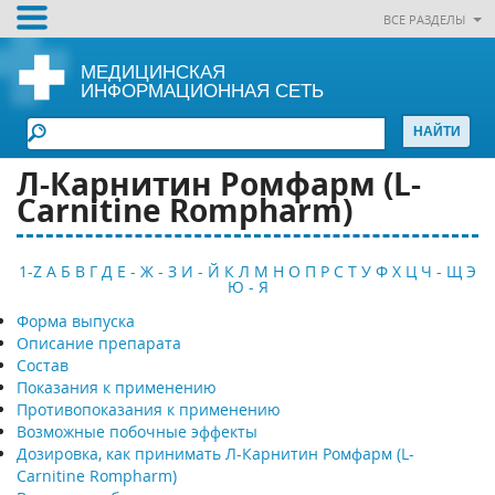
ВСЕ РАЗДЕЛЫ
МЕДИЦИНСКАЯ
ИНФОРМАЦИОННАЯ СЕТЬ
Л-Карнитин Ромфарм (L-
Carnitine Rompharm)
1-Z
А
Б
В
Г
Д
Е - Ж - З
И - Й
К
Л
М
Н
О
П
Р
С
Т
У
Ф
Х
Ц
Ч - Щ
Э
Ю - Я
Форма выпуска
Описание препарата
Состав
Показания к применению
Противопоказания к применению
Возможные побочные эффекты
Дозировка, как принимать Л-Карнитин Ромфарм (L-
Carnitine Rompharm)