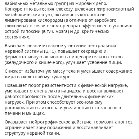
лабильных метальных групп) из жировых депо.
Конкурентно вытесняя глюкозу, включает жирнокислотный
метаболический шунт, активность которого не
лимитирована кислородом (в отличие от аэробного
гликолиза), в связи с чем препарат эффективен в условиях
острой гипоксии (в т.ч. мозга) и др. критических
состояниях.
Вызывает незначительное угнетение центральной
нервной системы (ЦНС), повышает секрецию и
ферментативную активность пищеварительных соков
(желудочного и кишечного), улучшает усвоение пищи.
Снижает избыточную массу тела и уменьшает содержание
жира в скелетной мускулатуре.
Повышает порог резистентности к физической нагрузке,
уменьшает степень лактат-ацидоза и восстанавливает
работоспособность после длительных физических
нагрузок. При этом способствует экономному
расходованию гликогена и увеличению его запасов в
печени и мышцах.
Оказывает нейротрофическое действие, тормозит апоптоз,
ограничивает зону поражения и восстанавливает
структуру нервной ткани.