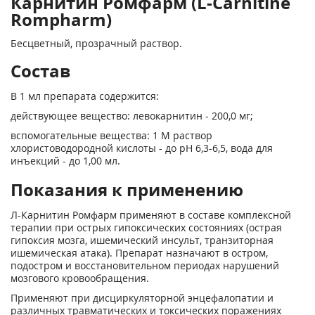
Карнитин Ромфарм (L-Carnitine
Rompharm)
Бесцветный, прозрачный раствор.
Состав
В 1 мл препарата содержится:
действующее вещество: левокарнитин - 200,0 мг;
вспомогательные вещества: 1 М раствор
хлористоводородной кислоты - до pH 6,3-6,5, вода для
инъекций - до 1,00 мл.
Показания к применению
Л-Карнитин Ромфарм применяют в составе комплексной
терапии при острых гипоксических состояниях (острая
гипоксия мозга, ишемический инсульт, транзиторная
ишемическая атака). Препарат назначают в остром,
подостром и восстановительном периодах нарушений
мозгового кровообращения.
Применяют при дисциркуляторной энцефалопатии и
различных травматических и токсических поражениях