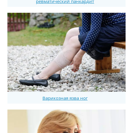
ревматический панкардит
Варикозная язва ног