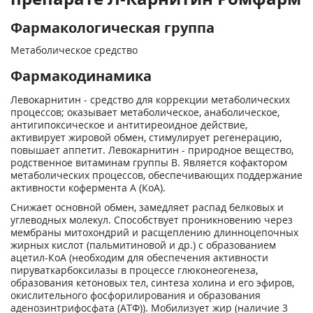
Фармакологическая группа
Метаболическое средство
Фармакодинамика
Левокарнитин - средство для коррекции метаболических
процессов; оказывает метаболическое, анаболическое,
антигипоксическое и антитиреоидное действие,
активирует жировой обмен, стимулирует регенерацию,
повышает аппетит. Левокарнитин - природное вещество,
родственное витаминам группы В. Является кофактором
метаболических процессов, обеспечивающих поддержание
активности кофермента А (КоА).
Снижает основной обмен, замедляет распад белковых и
углеводных молекул. Способствует проникновению через
мембраны митохондрий и расщеплению длинноцепочных
жирных кислот (пальмитиновой и др.) с образованием
ацетил-КоА (необходим для обеспечения активности
пируваткарбоксилазы в процессе глюконеогенеза,
образования кетоновых тел, синтеза холина и его эфиров,
окислительного фосфорилирования и образования
аденозинтрифосфата (АТФ)). Мобилизует жир (наличие 3