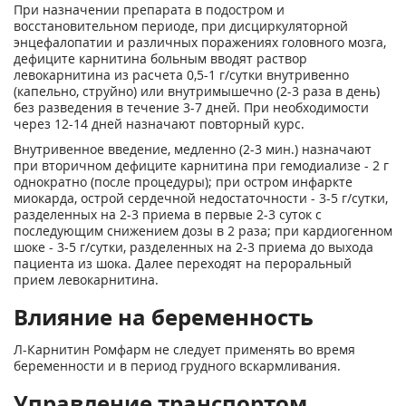
При назначении препарата в подостром и
восстановительном периоде, при дисциркуляторной
энцефалопатии и различных поражениях головного мозга,
дефиците карнитина больным вводят раствор
левокарнитина из расчета 0,5-1 г/сутки внутривенно
(капельно, струйно) или внутримышечно (2-3 раза в день)
без разведения в течение 3-7 дней. При необходимости
через 12-14 дней назначают повторный курс.
Внутривенное введение, медленно (2-3 мин.) назначают
при вторичном дефиците карнитина при гемодиализе - 2 г
однократно (после процедуры); при остром инфаркте
миокарда, острой сердечной недостаточности - 3-5 г/сутки,
разделенных на 2-3 приема в первые 2-3 суток с
последующим снижением дозы в 2 раза; при кардиогенном
шоке - 3-5 г/сутки, разделенных на 2-3 приема до выхода
пациента из шока. Далее переходят на пероральный
прием левокарнитина.
Влияние на беременность
Л-Карнитин Ромфарм не следует применять во время
беременности и в период грудного вскармливания.
Управление транспортом