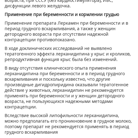
возраста, при СССУ (без кардиостимулятора), ИБС,
дисфункции левого желудочка.
Применение при беременности и кормлении грудью
Применение препарата Леркамен при беременности и в
период грудного вскармливания, а также у женщин
детородного возраста при отсутствии надежной
контрацепции противопоказано.
В ходе доклинических исследований не выявлено
тератогенного эффекта лерканидипина у крыс и кроликов,
репродуктивная функция крыс была без изменений.
В виду отсутствия клинического опыта применения
лерканидипина при беременности и в период грудного
вскармливания и поскольку известно, что другие
производные дигидропиридина оказывали тератогенное
действие у животных, лерканидипин не рекомендуется
применять при беременности и у женщин детородного
возраста, не пользующихся надежными методами
контрацепции.
Вследствие высокой липофильности лерканидипина,
можно предполагать его проникновение в грудное молоко,
поэтому препарат не рекомендуется применять в период
грудного вскармливания