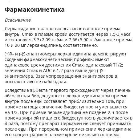
Фармакокинетика
Всасывание
Лерканидипин полностью всасывается после приема
внутрь. C
max
в плазме крови достигается через 1.5-3 часа
и составляет 3.3±2.09 нг/мл и 7.66±5.90 нг/мл после приема
10 и 20 мг лерканидипина, соответственно.
(+)R- и (-)S-энантиомеры лерканидипина демонстрируют
сходный фармакокинетический профиль: имеют
одинаковое время достижения C
max
, одинаковый T
1/2
;
значения C
max
и АUC в 1.2 раза выше для (-)S-
энантиомера. Взаимопревращения энантиомеров в
опытах in vivo не наблюдали.
Вследствие эффекта "первого прохождения" через печень
абсолютная биодоступность лерканидипина при приеме
внутрь после еды составляет приблизительно 10%, при
приеме натощак значение биодоступности уменьшается
на 1/3. При приеме лерканидипина не позднее 2 ч после
приема жирной пищи его биодоступность увеличивается в
4 раза, поэтому препарат Леркамен не следует принимать
после еды. При пероральном применении лерканидипина
его концентрация в плазме крови не является прямо