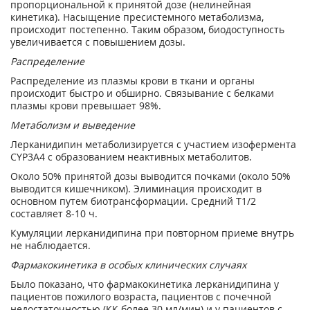
пропорциональной к принятой дозе (нелинейная
кинетика). Насыщение пресистемного метаболизма,
происходит постепенно. Таким образом, биодоступность
увеличивается с повышением дозы.
Распределение
Распределение из плазмы крови в ткани и органы
происходит быстро и обширно. Связывание с белками
плазмы крови превышает 98%.
Метаболизм
и выведение
Лерканидипин метаболизируется с участием изофермента
CYP3A4 с образованием неактивных метаболитов.
Около 50% принятой дозы выводится почками (около 50%
выводится кишечником). Элиминация происходит в
основном путем биотрансформации. Средний T
1/2
составляет 8-10 ч.
Кумуляции лерканидипина при повторном приеме внутрь
не наблюдается.
Фармакокинетика в особых клинических случаях
Было показано, что фармакокинетика лерканидипина у
пациентов пожилого возраста, пациентов с почечной
недостаточностью (КК более 30 мл/мин) и у пациентов с