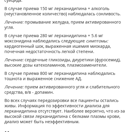
суицида.
В случае приема 150 мг лерканидипина + алкоголь
(неустановленное количество) наблюдалась сонливость.
Лечение:
промывание желудка, прием активированного
угля.
В случае приема 280 мг лерканидипина + 5.6 мг
моксонидина наблюдались следующие
симптомы:
кардиогенный шок, выраженная ишемия миокарда,
почечная недостаточность легкой степени.
Лечение:
сердечные гликозиды, диуретики (фуросемид),
высокие дозы катехоламинов, плазмозаменители.
В случае приема 800 мг лерканидипина наблюдались
тошнота и выраженное снижение АД.
Лечение:
прием активированного угля и слабительного
средства, в/в - допамин.
Во всех случаях передозировки все пациенты остались
живы. Информация по эффективности диализа для
лерканидипина отсутствует. Наиболее вероятно, что из-за
высокой связи лерканидипина с белками плазмы крови,
диализ может быть неэффективным.