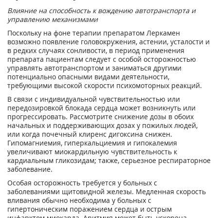
Влияние на способность к вождению автотранспорта и
управлению механизмами
Поскольку на фоне терапии препаратом Леркамен
возможно появление головокружения, астении, усталости и
в редких случаях сонливости, в период применения
препарата пациентам следует с особой осторожностью
управлять автотранспортом и заниматься другими
потенциально опасными видами деятельности,
требующими высокой скорости психомоторных реакций.
В связи с индивидуальной чувствительностью или
передозировкой блокада сердца может возникнуть или
прогрессировать. Рассмотрите снижение дозы в обоих
начальных и поддерживающих дозах у пожилых людей,
или когда почечный клиренс дигоксина снижен.
Гипомагниемия, гиперкальциемия и гипокалемия
увеличивают миокардильную чувствительность к
кардиальным гликозидам; также, серьезное респираторное
заболевание.
Особая осторожность требуется у больных с
заболеваниями щитовидной железы. Медленная скорость
вливания обычно необходима у больных с
гипертоническим поражением сердца и острым
инфарктом миокарда. Аритмия может быть ускорена