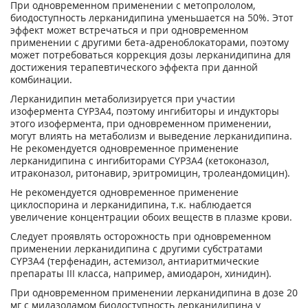
При одновременном применении с метопрололом,
биодоступность лерканидипина уменьшается на 50%. Этот
эффект может встречаться и при одновременном
применении с другими бета-адреноблокаторами, поэтому
может потребоваться коррекция дозы лерканидипина для
достижения терапевтического эффекта при данной
комбинации.
Лерканидипин метаболизируется при участии
изофермента CYP3A4, поэтому ингибиторы и индукторы
этого изофермента, при одновременном применении,
могут влиять на метаболизм и выведение лерканидипина.
Не рекомендуется одновременное применение
лерканидипина с ингибиторами CYP3A4 (кетоконазол,
итраконазол, ритонавир, эритромицин, тролеандомицин).
Не рекомендуется одновременное применение
циклоспорина и лерканидипина, т.к. наблюдается
увеличение концентрации обоих веществ в плазме крови.
Следует проявлять осторожность при одновременном
применении лерканидипина с другими субстратами
CYP3A4 (терфенадин, астемизол, антиаритмические
препараты III класса, например, амиодарон, хинидин).
При одновременном применении лерканидипина в дозе 20
мг с мидазоламом биодоступность лерканидипина у