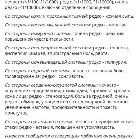
нечасто (<1/100, ?1/1000), редко (<1/1000, ?1/10000), очень
редко (<1/10000), включая отдельные сообщения.
Со стороны кожи и подкожных тканей:
редко - кожная сыпь.
Со стороны костно-мышечной системы:
редко - миалгия.
Со стороны иммунной системы:
очень редко
-
реакции
повышенной чувствительности.
Со стороны пищеварительной системы:
редко - тошнота,
диспепсия, диарея, эпигастральная боль, рвота.
Со стороны мочевыводящей системы:
редко -
полиурия.
Со стороны нервной системы:
нечасто - головная боль,
головокружение; редко - сонливость.
Со стороны сердечно-сосудистой системы:
нечасто -
ощущение сердцебиения, тахикардия, "приливы" крови к
коже лица; редко -
стенокардия, боль за грудиной; очень
редко - обморок, у пациентов со стенокардией возможно
увеличение частоты, продолжительности и тяжести
приступов.
Со стороны организма в целом:
нечасто - периферические
отеки; редко
-
астения, повышенная утомляемость.
Имеются сообщения о следующих побочных очень редких