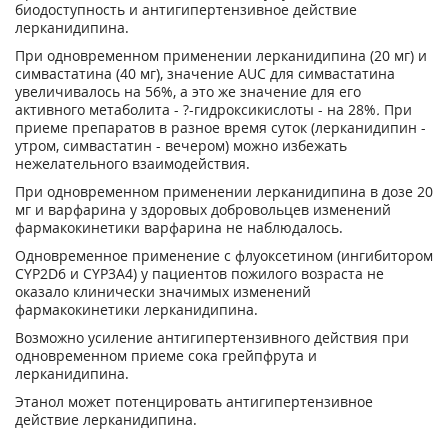
биодоступность и антигипертензивное действие
лерканидипина.
При одновременном применении лерканидипина (20 мг) и
симвастатина (40 мг), значение AUC для симвастатина
увеличивалось на 56%, а это же значение для его
активного метаболита - ?-гидроксикислоты - на 28%
.
При
приеме препаратов в разное время суток (лерканидипин -
утром, симвастатин - вечером) можно избежать
нежелательного взаимодействия.
При одновременном применении лерканидипина в дозе 20
мг и варфарина у здоровых добровольцев изменений
фармакокинетики варфарина не наблюдалось.
Одновременное применение с флуоксетином (ингибитором
CYP2D6 и CYP3A4) у пациентов пожилого возраста не
оказало клинически значимых изменений
фармакокинетики лерканидипина.
Возможно усиление антигипертензивного действия при
одновременном приеме сока грейпфрута и
лерканидипина.
Этанол может потенцировать антигипертензивное
действие лерканидипина.