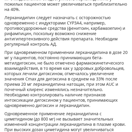
пожилых пациентов может увеличиваться приблизительно
на 40%.
Лерканидипин следует назначать с осторожностью
одновременно с индукторами CYP3A4, например,
противосудорожные средства (фенитоин, карбамазепин) и
рифампицин, поскольку возможно снижение
антигипертензивного действия препарата. Необходим
регулярный контроль АД.
При одновременном применении лерканидипина в дозе 20
мг у пациентов, постоянно принимающих бета-
метилдигоксин, не было отмечено фармакокинетического
взаимодействия, в то время как у здоровых добровольцев,
которых лечили дигоксином, отмечалось увеличение
значения C
max
для дигоксина в среднем на 33% после
приема 20 мг лерканидипина натощак, при этом AUC и
почечный клиренс изменялись незначительно.
Необходимо контролировать наличие признаков
интоксикации дигоксином у пациентов, принимающих
одновременно дигоксин и лерканидипин.
Одновременное применение лерканидипина с
циметидином (до 800 мг) не вызывает значительных
изменений концентрации лерканидипина в плазме крови.
При высоких дозах циметидина могут увеличиваться