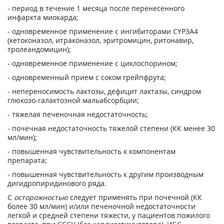
- период в течение 1 месяца после перенесенного
инфаркта миокарда;
- одновременное применение с ингибиторами CYP3A4
(кетоконазол, итраконазол, эритромицин, ритонавир,
тролеандомицин);
- одновременное применение с циклоспорином;
- одновременный прием с соком грейпфрута;
- непереносимость лактозы, дефицит лактазы, синдром
глюкозо-галактозной мальабсорбции;
- тяжелая печеночная недостаточность;
- почечная недостаточность тяжелой степени (КК менее 30
мл/мин);
- повышенная чувствительность к компонентам
препарата;
- повышенная чувствительность к другим производным
дигидропиридинового ряда.
С
осторожностью
следует применять при почечной (КК
более 30 мл/мин) и/или печеночной недостаточности
легкой и средней степени тяжести, у пациентов пожилого