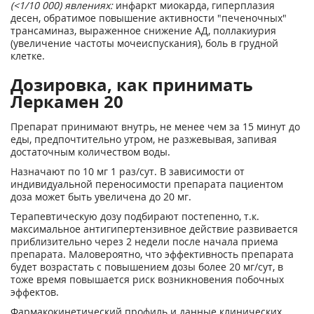
(<1/10 000) явлениях:
инфаркт миокарда, гиперплазия
десен, обратимое повышение активности "печеночных"
трансаминаз, выраженное снижение АД, поллакиурия
(увеличение частоты мочеиспускания), боль в грудной
клетке.
Дозировка, как принимать
Леркамен 20
Препарат принимают внутрь, не менее чем за 15 минут до
еды, предпочтительно утром, не разжевывая, запивая
достаточным количеством воды.
Назначают по 10 мг 1 раз/сут. В зависимости от
индивидуальной переносимости препарата пациентом
доза может быть увеличена до 20 мг.
Терапевтическую дозу подбирают постепенно, т.к.
максимальное антигипертензивное действие развивается
приблизительно через 2 недели после начала приема
препарата. Маловероятно, что эффективность препарата
будет возрастать с повышением дозы более 20 мг/сут, в
тоже время повышается риск возникновения побочных
эффектов.
Фармакокинетический профиль и данные клинических