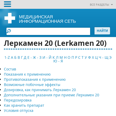
ВСЕ РАЗДЕЛЫ
МЕДИЦИНСКАЯ
ИНФОРМАЦИОННАЯ СЕТЬ
Леркамен 20 (Lerkamen 20)
1-Z
А
Б
В
Г
Д
Е - Ж - З
И - Й
К
Л
М
Н
О
П
Р
С
Т
У
Ф
Х
Ц
Ч - Щ
Э
Ю - Я
Состав
Показания к применению
Противопоказания к применению
Возможные побочные эффекты
Дозировка, как принимать Леркамен 20
Дополнительные указания при приеме Леркамен 20
Передозировка
Как хранить препарат
Условия отпуска