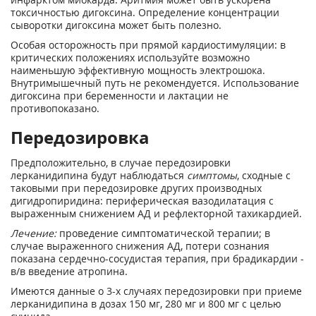
токсичностью дигоксина. Определение концентрации
сыворотки дигоксина может быть полезно.
Особая осторожность при прямой кардиостимуляции: в
критических положениях используйте возможно
наименьшую эффективную мощность электрошока.
Внутримышечный путь не рекомендуется. Использование
дигоксина при беременности и лактации не
противопоказано.
Передозировка
Предположительно, в случае передозировки
лерканидипина будут наблюдаться
симптомы
, сходные с
таковыми при передозировке других производных
дигидропиридина: периферическая вазодилатация с
выраженным снижением АД и рефлекторной тахикардией.
Лечение:
проведение симптоматической терапии; в
случае выраженного снижения АД, потери сознания
показана сердечно-сосудистая терапия, при брадикардии -
в/в введение атропина.
Имеются данные о 3-х случаях передозировки при приеме
лерканидипина в дозах 150 мг, 280 мг и 800 мг с целью