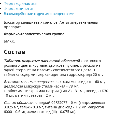
Фармакодинамика
Фармакокинетика
Взаимодействие с другими веществами
Блокатор кальциевых каналов. Антигипертензивный
препарат.
Фармако-терапевтическая группа
БМКК.
Состав
Таблетки, покрытые пленочной оболочкой
красновато-
розового цвета, круглые, двояковыпуклые, с риской на
одной стороне; на изломе - светло-желтого цвета. 1
таблетка содержит лерканидипина гидрохлорида 20 мг.
Вспомогательные вещества
: лактозы моногидрат - 60 мг,
целлюлоза микрокристаллическая - 78 мг,
карбоксиметилкрахмал натрия (тип А) - 31 мг, повидон К30
- 9 мг, магния стеарат - 2 мг.
Состав оболочки:
опадрай 02F25077 - 6 мг (гипромеллоза -
3.825 мг, тальк - 0.3 мг, титана диоксид - 1.2 мг, макрогол
6000 - 0.6 мг, железа оксид (III) - 0.075 мг).