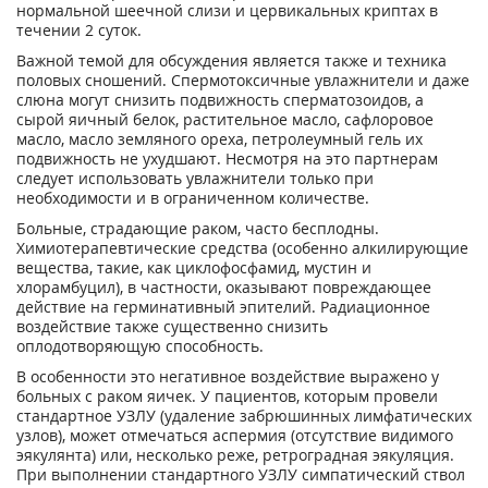
нормальной шеечной слизи и цервикальных криптах в
течении 2 суток.
Важной темой для обсуждения является также и техника
половых сношений. Спермотоксичные увлажнители и даже
слюна могут снизить подвижность сперматозоидов, а
сырой яичный белок, растительное масло, сафлоровое
масло, масло земляного ореха, петролеумный гель их
подвижность не ухудшают. Несмотря на это партнерам
следует использовать увлажнители только при
необходимости и в ограниченном количестве.
Больные, страдающие раком, часто бесплодны.
Химиотерапевтические средства (особенно алкилирующие
вещества, такие, как циклофосфамид, мустин и
хлорамбуцил), в частности, оказывают повреждающее
действие на герминативный эпителий. Радиационное
воздействие также существенно снизить
оплодотворяющую способность.
В особенности это негативное воздействие выражено у
больных с раком яичек. У пациентов, которым провели
стандартное УЗЛУ (удаление забрюшинных лимфатических
узлов), может отмечаться аспермия (отсутствие видимого
эякулянта) или, несколько реже, ретроградная эякуляция.
При выполнении стандартного УЗЛУ симпатический ствол