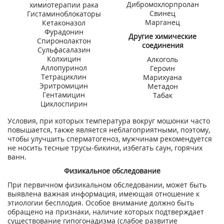
Дибромохлорпролан
химиотерапии рака
Свинец
Гистаминоблокаторы
Марганец
Кетаконазол
Фурадонин
Другие химические
Спиронолактон
соединения
Сульфасалазин
Колхицин
Алкоголь
Аллопуринол
Героин
Тетрациклин
Марихуана
Эритромицин
Метадон
Гентамицин
Табак
Циклоспирин
Условия, при которых температура вокруг мошонки часто
повышается, также является неблагоприятными, поэтому,
чтобы улучшить сперматогеноз, мужчинам рекомендуется
не носить тесные трусы-бикини, избегать саун, горячих
ванн.
Физикальное обследование
При первичном физикальном обследовании, может быть
выявлена важная информация, имеющая отношение к
этиологии бесплодия. Особое внимание должно быть
обращено на признаки, наличие которых подтверждает
существование гипогонадизма (слабое развитие