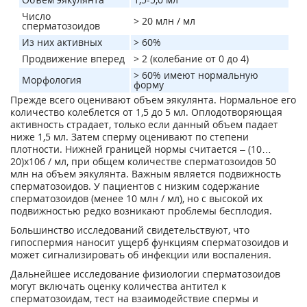
Число
> 20 млн / мл
сперматозоидов
Из них активных
> 60%
Продвижение вперед
> 2 (колебание от 0 до 4)
> 60% имеют нормальную
Морфология
форму
Прежде всего оценивают объем эякулянта. Нормальное его
количество колеблется от 1,5 до 5 мл. Оплодотворяющая
активность страдает, только если данный объем падает
ниже 1,5 мл. Затем сперму оценивают по степени
плотности. Нижней границей нормы считается – (10…
20)x106 / мл, при общем количестве сперматозоидов 50
млн на объем эякулянта. Важным является подвижность
сперматозоидов. У пациентов с низким содержание
сперматозоидов (менее 10 млн / мл), но с высокой их
подвижностью редко возникают проблемы бесплодия.
Большинство исследований свидетельствуют, что
гипоспермия наносит ущерб функциям сперматозоидов и
может сигнализировать об инфекции или воспаления.
Дальнейшее исследование физиологии сперматозоидов
могут включать оценку количества антител к
сперматозоидам, тест на взаимодействие спермы и