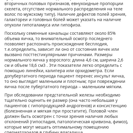
вторичных половых признаков, евнухоидные пропорции
скелета, отсутствие нормального распределения на теле
волос по мужскому типу). Наличие дефектов полей зрения,
галактореи и головных болей может указать на наличие
опухоли гипоталамуса или гипофиза.
Поскольку семенные канальцы составляют около 85%
объема яичка, то внимательный осмотр последнего
позволяет распознать происхождение бесплодия,
т.е.определить, зависит ли оно от состояния яичек или
вызвано посттестикулярными причинами. Размеры
нормального яичка у взрослого: длина 4,6 см, ширина 2,6
см и объем 18,6 см3 . Эти показатели легко определить с
помощью линейки, калипера или орхидометра. Если
допубертатного периода пациент перенес инсульт яичка,
то оно выглядит маленьким и плотным; при повреждении
яичка после пубертатного периода – маленьким мягким.
При обследовании предстательной железы необходимо
тщательно оценить ее размер (она часто небольшая у
пациентов с гипопродукцией андрогенов) и консистенцию
(болезненная и мягкая при простатите). Половой член
должен быть осмотрен с точки зрения наличия любых
отклонений (гипоспадия, патологическая кривизна, фимоз),
которые могут мешать оптимальному помещению
сперматозоидов в глубину влагалища.