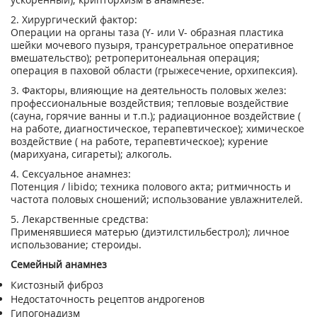
2. Хирургический фактор:
Операции на органы таза (Y- или V- образная пластика
шейки мочевого пузыря, трансуретральное оперативное
вмешательство); ретроперитонеальная операция;
операция в паховой области (грыжесечение, орхипексия).
3. Факторы, влияющие на деятельность половых желез:
профессиональные воздействия; тепловые воздействие
(сауна, горячие ванны и т.п.); радиационное воздействие (
на работе, диагностическое, терапевтическое); химическое
воздействие ( на работе, терапевтическое); курение
(марихуана, сигареты); алкоголь.
4. Сексуальное анамнез:
Потенция / libido; техника полового акта; ритмичность и
частота половых сношений; использование увлажнителей.
5. Лекарственные средства:
Применявшиеся матерью (диэтилстильбестрол); личное
использование; стероиды.
Семейный анамнез
Кистозный фиброз
Недостаточность рецептов андрогенов
Гипогонадизм