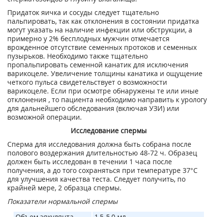
Придаток яичка и сосуды следует тщательно
пальпировать, так как отклонения в состоянии придатка
могут указать на наличие инфекции или обструкции, а
примерно у 2% бесплодных мужчин отмечается
врожденное отсутствие семенных протоков и семенных
пузырьков. Необходимо также тщательно
пропальпировать семенной канатик для исключения
варикоцеле. Увеличение толщины канатика и ощущение
четкого пульса свидетельствует о возможности
варикоцеле. Если при осмотре обнаружены те или иные
отклонения , то пациента необходимо направить к урологу
для дальнейшего обследования (включая УЗИ) или
возможной операции.
Исследование спермы
Сперма для исследования должна быть собрана после
полового воздержания длительностью 48-72 ч. Образец
должен быть исследован в течении 1 часа после
получения, а до того сохраняться при температуре 37°С
для улучшения качества теста. Следует получить, по
крайней мере, 2 образца спермы.
Показатели нормальной спермы
Объем эякулянта
1,5-5,0 мл