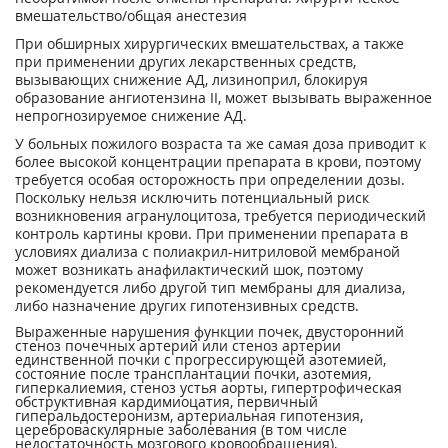
вмешательство/общая анестезия
При обширных хирургических вмешательствах, а также
при применении других лекарственных средств,
вызывающих снижение АД, лизиноприл, блокируя
образование ангиотензина II, может вызывать выраженное
непрогнозируемое снижение АД.
У больных пожилого возраста та же самая доза приводит к
более высокой концентрации препарата в крови, поэтому
требуется особая осторожность при определении дозы.
Поскольку нельзя исключить потенциальный риск
возникновения агранулоцитоза, требуется периодический
контроль картины крови. При применении препарата в
условиях диализа с полиакрил-нитриловой мембраной
может возникать анафилактический шок, поэтому
рекомендуется либо другой тип мембраны для диализа,
либо назначение других гипотензивных средств.
Выраженные нарушения функции почек, двусторонний
стеноз почечных артерий или стеноз артерии
единственной почки с прогрессирующей азотемией,
состояние после трансплантации почки, азотемия,
гиперкалиемия, стеноз устья аорты, гипертрофическая
обструктивная кардимиоцатия, первичный
гиперальдостеронизм, артериальная гипотензия,
цереброваскулярные заболевания (в том числе
недостаточность мозгового кровообращения),