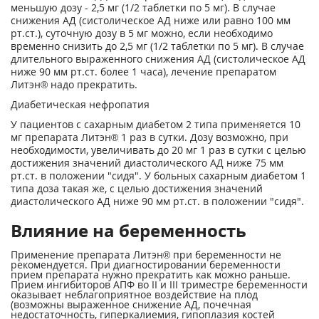
меньшую дозу - 2,5 мг (1/2 таблетки по 5 мг). В случае
снижения АД (систолическое АД ниже или равно 100 мм
рт.ст.), суточную дозу в 5 мг можно, если необходимо
временно снизить до 2,5 мг (1/2 таблетки по 5 мг). В случае
длительного выраженного снижения АД (систолическое АД
ниже 90 мм рт.ст. более 1 часа), лечение препаратом
Литэн® надо прекратить.
Диабетическая нефропатия
У пациентов с сахарным диабетом 2 типа применяется 10
мг препарата Литэн® 1 раз в сутки. Дозу возможно, при
необходимости, увеличивать до 20 мг 1 раз в сутки с целью
достижения значений диастолического АД ниже 75 мм
рт.ст. в положении "сидя". У больных сахарным диабетом 1
типа доза такая же, с целью достижения значений
диастолического АД ниже 90 мм рт.ст. в положении "сидя".
Влияние на беременность
Применение препарата Литэн® при беременности не
рекомендуется. При диагностировании беременности
прием препарата нужно прекратить как можно раньше.
Прием ингибиторов АПФ во II и III триместре беременности
оказывает неблагоприятное воздействие на плод
(возможны выраженное снижение АД, почечная
недостаточность, гиперкалиемия, гипоплазия костей