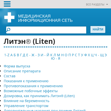
ВСЕ РАЗДЕЛЫ
МЕДИЦИНСКАЯ
ИНФОРМАЦИОННАЯ СЕТЬ
Литэн® (Liten)
1-Z
А
Б
В
Г
Д
Е - Ж - З
И - Й
К
Л
М
Н
О
П
Р
С
Т
У
Ф
Х
Ц
Ч - Щ
Э
Ю - Я
Форма выпуска
Описание препарата
Состав
Показания к применению
Противопоказания к применению
Возможные побочные эффекты
Дозировка, как принимать Литэн® (Liten)
Влияние на беременность
Управление транспортом
Дополнительные указания при приеме Литэн®