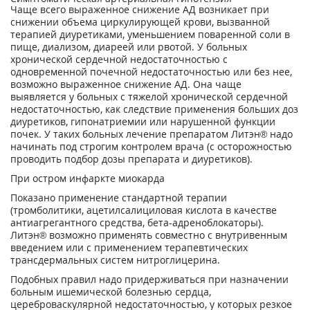
Чаще всего выраженное снижение АД возникает при
снижении объема циркулирующей крови, вызванной
терапией диуретиками, уменьшением поваренной соли в
пище, диализом, диареей или рвотой. У больных
хронической сердечной недостаточностью с
одновременной почечной недостаточностью или без нее,
возможно выраженное снижение АД. Она чаще
выявляется у больных с тяжелой хронической сердечной
недостаточностью, как следствие применения больших доз
диуретиков, гипонатриемии или нарушенной функции
почек. У таких больных лечение препаратом Литэн® надо
начинать под строгим контролем врача (с осторожностью
проводить подбор дозы препарата и диуретиков).
При остром инфаркте миокарда
Показано применение стандартной терапии
(тромболитики, ацетилсалициловая кислота в качестве
антиагрегантного средства, бета-адреноблокаторы).
Литэн® возможно применять совместно с внутривенным
введением или с применением терапевтических
трансдермальных систем нитроглицерина.
Подобных правил надо придерживаться при назначении
больным ишемической болезнью сердца,
цереброваскулярной недостаточностью, у которых резкое