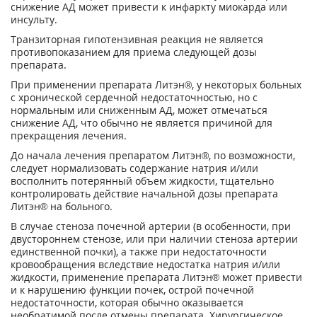
снижение АД может привести к инфаркту миокарда или
инсульту.
Транзиторная гипотензивная реакция не является
противопоказанием для приема следующей дозы
препарата.
При применении препарата Литэн®, у некоторых больных
с хронической сердечной недостаточностью, но с
нормальным или сниженным АД, может отмечаться
снижение АД, что обычно не является причиной для
прекращения лечения.
До начала лечения препаратом Литэн®, по возможности,
следует нормализовать содержание натрия и/или
восполнить потерянный объем жидкости, тщательно
контролировать действие начальной дозы препарата
Литэн® на больного.
В случае стеноза почечной артерии (в особенности, при
двустороннем стенозе, или при наличии стеноза артерии
единственной почки), а также при недостаточности
кровообращения вследствие недостатка натрия и/или
жидкости, применение препарата Литэн® может привести
и к нарушению функции почек, острой почечной
недостаточности, которая обычно оказывается
необратимой после отмены препарата. Хирургическое