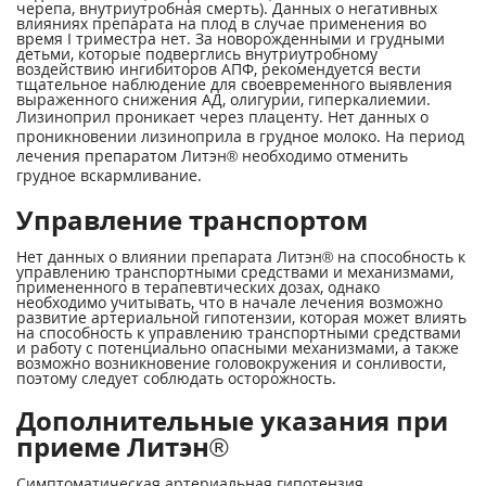
черепа, внутриутробная смерть). Данных о негативных
влияниях препарата на плод в случае применения во
время I триместра нет. За новорожденными и грудными
детьми, которые подверглись внутриутробному
воздействию ингибиторов АПФ, рекомендуется вести
тщательное наблюдение для своевременного выявления
выраженного снижения АД, олигурии, гиперкалиемии.
Лизиноприл проникает через плаценту. Нет данных о
проникновении лизиноприла в грудное молоко. На период
лечения препаратом Литэн® необходимо отменить
грудное вскармливание.
Управление транспортом
Нет данных о влиянии препарата Литэн® на способность к
управлению транспортными средствами и механизмами,
примененного в терапевтических дозах, однако
необходимо учитывать, что в начале лечения возможно
развитие артериальной гипотензии, которая может влиять
на способность к управлению транспортными средствами
и работу с потенциально опасными механизмами, а также
возможно возникновение головокружения и сонливости,
поэтому следует соблюдать осторожность.
Дополнительные указания при
приеме Литэн®
Симптоматическая артериальная гипотензия