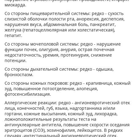
миокарда.
Со стороны пищеварительной системы: редко - сухость
слизистой оболочки полости рта, анорексия, диспепсия,
нарушения вкуса, абдоминальная боль, панкреатит,
желтуха (гепатоцеллюлярная или холестатическая),
гепатит.
Со стороны мочеполовой системы: редко - нарушение
функции почек, олигурия, анурия, острая почечная
недостаточность, уремия, протеинурия, снижение
потенции.
Со стороны дыхательной системы: редко - одышка,
бронхоспазм.
Со стороны кожных покровов: редко - крапивница, кожный
зуд, повышенное потоотделение, алопеция,
фотосенсибилизация.
Аллергические реакции: редко - ангионевротический отек
лица, конечностей, губ, языка, надгортанника и/или
гортани, кожные высыпания, кожный зуд, лихорадка,
ложноположительные результаты теста на
антинуклеарные антитела, повышение скорости оседания
эритроцитов (СОЭ), эозинофилия, лейкоцитоз. В редких
случаях -интестинальный ангионевротический отек.