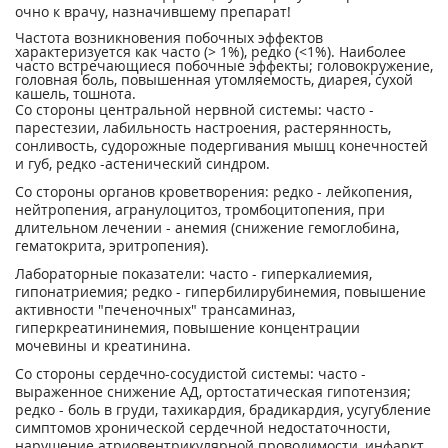
очно к врачу, назначившему препарат!
Частота возникновения побочных эффектов
характеризуется как часто (> 1%), редко (<1%). Наиболее
часто встречающиеся побочные эффекты; головокружение,
головная боль, повышенная утомляемость, диарея, сухой
кашель, тошнота.
Со стороны центральной нервной системы: часто -
парестезии, лабильность настроения, растерянность,
сонливость, судорожные подергивания мышц конечностей
и губ, редко -астенический синдром.
Со стороны органов кроветворения: редко - лейкопения,
нейтропения, агранулоцитоз, тромбоцитопения, при
длительном лечении - анемия (снижение гемоглобина,
гематокрита, эритропения).
Лабораторные показатели: часто - гиперкалиемия,
гипонатриемия; редко - гипербилирубинемия, повышение
активности "печеночных" трансаминаз,
гиперкреатининемия, повышение концентрации
мочевины и креатинина.
Со стороны сердечно-сосудистой системы: часто -
выраженное снижение АД, ортостатическая гипотензия;
редко - боль в груди, тахикардия, брадикардия, усугубление
симптомов хронической сердечной недостаточности,
нарушение атриовентрикулярной проводимости, инфаркт