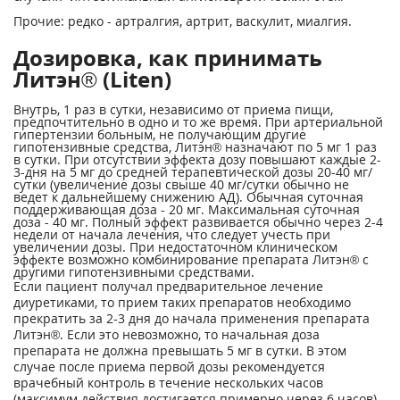
Прочие: редко - артралгия, артрит, васкулит, миалгия.
Дозировка, как принимать
Литэн® (Liten)
Внутрь, 1 раз в сутки, независимо от приема пищи,
предпочтительно в одно и то же время. При артериальной
гипертензии больным, не получающим другие
гипотензивные средства, Литэн® назначают по 5 мг 1 раз
в сутки. При отсутствии эффекта дозу повышают каждые 2-
3-дня на 5 мг до средней терапевтической дозы 20-40 мг/
сутки (увеличение дозы свыше 40 мг/сутки обычно не
ведет к дальнейшему снижению АД). Обычная суточная
поддерживающая доза - 20 мг. Максимальная суточная
доза - 40 мг. Полный эффект развивается обычно через 2-4
недели от начала лечения, что следует учесть при
увеличении дозы. При недостаточном клиническом
эффекте возможно комбинирование препарата Литэн® с
другими гипотензивными средствами.
Если пациент получал предварительное лечение
диуретиками, то прием таких препаратов необходимо
прекратить за 2-3 дня до начала применения препарата
Литэн®. Если это невозможно, то начальная доза
препарата не должна превышать 5 мг в сутки. В этом
случае после приема первой дозы рекомендуется
врачебный контроль в течение нескольких часов
(максимум действия достигается примерно через 6 часов),