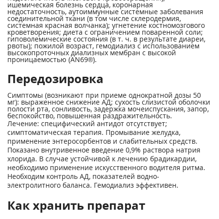
ишемическая болезнь сердца, коронарная
недостаточность, аутоиммунные системные заболевания
соединительной ткани (в том числе склеродермия,
системная красная волчанка); угнетение костномозгового
кроветворения; диета с ограничением поваренной соли;
гиповолемические состояния (в т. ч. в результате диареи,
рвоты); пожилой возраст, гемодиализ с использованием
высокопроточных диализных мембран с высокой
проницаемостью (AN69®).
Передозировка
Симптомы (возникают при приеме однократной дозы 50
мг): выраженное снижение АД; сухость слизистой оболочки
полости рта, сонливость, задержка мочеиспускания, запор,
беспокойство, повышенная раздражительность.
Лечение: специфический антидот отсутствует;
симптоматическая терапия. Промывание желудка,
применение энтеросорбентов и слабительных средств.
Показано внутривенное введение 0,9% раствора натрия
хлорида. В случае устойчивой к лечению брадикардии,
необходимо применение искусственного водителя ритма.
Необходим контроль АД, показателей водно-
электролитного баланса. Гемодиализ эффективен.
Как хранить препарат