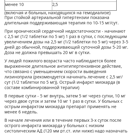
менее 10
2,5
(включая и больных, находящихся на гемодиализе)
При стойкой артериальной гипертензии показана
длительная поддерживающая терапия по 10-15 мг/сут.
При хронической сердечной недостаточности - начинают
с 2,5 мг (1/2 таблетки по 5 мг) 1 раз в сутки, с последующим
увеличением дозы на 2,5 мг (1/2 таблетки по 5 мг) через 3-5
дней до обычной, поддерживающей суточной дозы 5-20 мг.
Доза не должна превышать 20 мг в сутки.
У людей пожилого возраста часто наблюдается более
выраженное длительное антигипертензивное действие,
что связано с уменьшением скорости выведения
лизиноприла (рекомендуется начинать лечение с 2,5 мг/
сут (1/2 таблетки по 5 мг)). Острый инфаркт миокарда (в
составе комбинированной терапии)
В первые сутки - 5 мг внутрь, затем 5 мг через сутки, 10 мг
через двое суток и затем 10 мг 1 раз в сутки. У больных с
острым инфарктом миокарда препарат применять не
менее 6 недель.
В начале лечения или в течение первых 3-х суток после
острого инфаркта миокарда у больных с низким
систолическим АД (120 мм рт.ст. или ниже) надо назначать