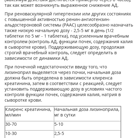
так как может возникнуть выраженное снижение АД.
При реноваскулярной гипертензии или других состояниях
с повышенной активностью ренин-ангиотензин-
альдостероновой системы (РААС) целесообразно назначать
также низкую начальную дозу - 2,5-5 мг в день (1/2
таблетки по 5 мг - 1 таблетка), под усиленным врачебным
контролем (контроль АД, функции почек, содержания калия
в сыворотке крови). Поддерживающую дозу, продолжая
строгий врачебный контроль, следует определить в
зависимости от динамики АД.
При почечной недостаточности ввиду того, что
лизиноприл выделяется через почки, начальная доза
должна быть определена в зависимости клиренса
креатинина, затем в соответствии с реакцией, следует
установить поддерживающую дозу в условиях частого
контроля функции почек, содержания калия, натрия в
сыворотке крови.
Клиренс креатинина,
Начальная доза лизиноприла,
мл/мин
мг в сутки
30-70
5-10
10-30
2,5-5