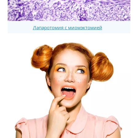
Лапаротомия с миомэктомией