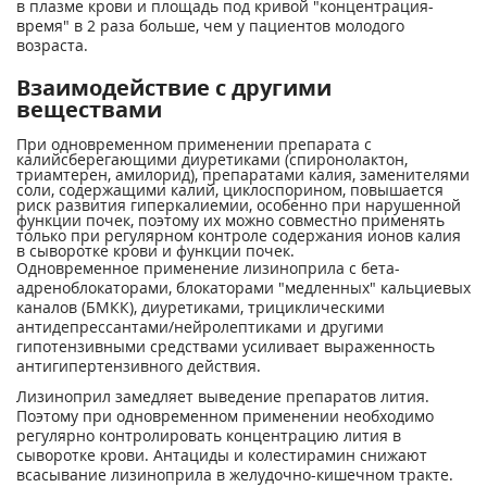
в плазме крови и площадь под кривой "концентрация-
время" в 2 раза больше, чем у пациентов молодого
возраста.
Взаимодействие с другими
веществами
При одновременном применении препарата с
калийсберегающими диуретиками (спиронолактон,
триамтерен, амилорид), препаратами калия, заменителями
соли, содержащими калий, циклоспорином, повышается
риск развития гиперкалиемии, особенно при нарушенной
функции почек, поэтому их можно совместно применять
только при регулярном контроле содержания ионов калия
в сыворотке крови и функции почек.
Одновременное применение лизиноприла с бета-
адреноблокаторами, блокаторами "медленных" кальциевых
каналов (БМКК), диуретиками, трициклическими
антидепрессантами/нейролептиками и другими
гипотензивными средствами усиливает выраженность
антигипертензивного действия.
Лизиноприл замедляет выведение препаратов лития.
Поэтому при одновременном применении необходимо
регулярно контролировать концентрацию лития в
сыворотке крови. Антациды и колестирамин снижают
всасывание лизиноприла в желудочно-кишечном тракте.