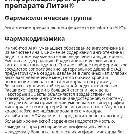
препарате Литэн®
Фармакологическая группа
Ангиотензинпревращающего фермента ингибитор (АПФ).
Фармакодинамика
Ингибитор АПФ, уменьшает образование ангиотензина II
из ангиотензина I. Снижение содержания ангиотензина II
ведет к прямому уменьшению выделения альдостерона.
Уменьшает деградацию брадикинина и увеличивает
синтез простагландинов. Снижает общее периферическое
сосудистое сопротивление, артериальное давление (АД),
преднагрузку на сердце, давление в легочных капиллярах,
вызывает увеличение минутного объема крови и
повышение толерантности миокарда к нагрузкам у
больных с хронической сердечной недостаточностью.
Расширяет артерии в большей степени, чем вены.
Некоторые эффекты объясняются воздействием на
тканевую ренин-ангиотензин-альдостероновую систему.
При длительном применении уменьшается гипертрофия
миокарда и стенок артерий резистивного типа. Улучшает
кровоснабжение ишемизированного миокарда.
Ингибиторы АПФ удлиняют продолжительность жизни у
больных хронической сердечной недостаточностью,
замедляют прогрессирование дисфункции левого
желудочка у больных, перенесших инфаркт миокарда без