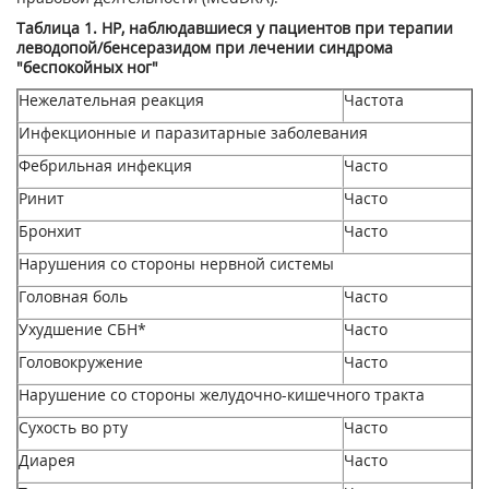
Таблица 1. HP, наблюдавшиеся у пациентов при терапии
леводопой/бенсеразидом при лечении синдрома
"беспокойных ног"
Нежелательная реакция
Частота
Инфекционные и паразитарные заболевания
Фебрильная инфекция
Часто
Ринит
Часто
Бронхит
Часто
Нарушения со стороны нервной системы
Головная боль
Часто
Ухудшение СБН*
Часто
Головокружение
Часто
Нарушение со стороны желудочно-кишечного тракта
Сухость во рту
Часто
Диарея
Часто