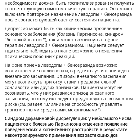
необходимости должен быть госпитализирован) и получать
соответствующую симптоматическую терапию. Она может
включать повторное назначение леводопы + бенсеразида
после соответствующей оценки состояния пациента.
Депрессия может быть как клиническим проявлением
основного заболевания (болезнь Паркинсона, синдром
"беспокойных ног"), так и может возникнуть на фоне
терапии леводопой + бенсеразидом. Пациента следует
тщательно наблюдать в плане возможного появления
психических побочных реакций.
На фоне приема леводопы + бенсеразида возможно
возникновение сонливости и, в редких случаях, эпизодов
внезапного засыпания. Эпизоды внезапного засыпания
могут возникнуть при отсутствии предварительной
сонливости или других признаков. Пациенты могут не
осознавать, что у них развился эпизод внезапного
засыпания, поэтому их следует предупредить о возможном
риске (см. раздел "Влияние на способность управлять
транспортными средствами, механизмами").
Синдром дофаминовой дисрегуляции: у небольшого числа
пациентов с болезнью Паркинсона отмечено появление
поведенческих и когнитивных расстройств в результате
неконтролируемого применения возрастающих доз