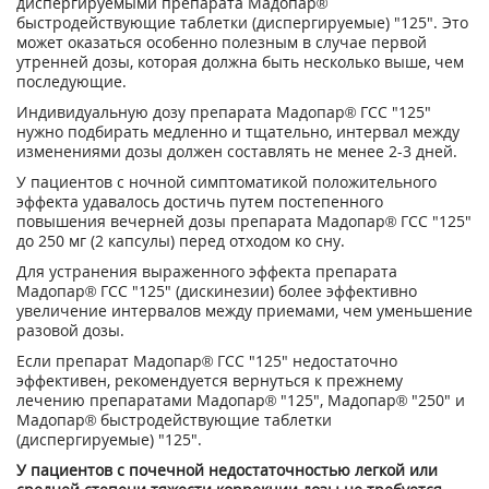
диспергируемыми препарата Мадопар®
быстродействующие таблетки (диспергируемые) "125". Это
может оказаться особенно полезным в случае первой
утренней дозы, которая должна быть несколько выше, чем
последующие.
Индивидуальную дозу препарата Мадопар® ГСС "125"
нужно подбирать медленно и тщательно, интервал между
изменениями дозы должен составлять не менее 2-3 дней.
У пациентов с ночной симптоматикой положительного
эффекта удавалось достичь путем постепенного
повышения вечерней дозы препарата Мадопар® ГСС "125"
до 250 мг (2 капсулы) перед отходом ко сну.
Для устранения выраженного эффекта препарата
Мадопар® ГСС "125" (дискинезии) более эффективно
увеличение интервалов между приемами, чем уменьшение
разовой дозы.
Если препарат Мадопар® ГСС "125" недостаточно
эффективен, рекомендуется вернуться к прежнему
лечению препаратами Мадопар® "125", Мадопар® "250" и
Мадопар® быстродействующие таблетки
(диспергируемые) "125".
У пациентов с почечной недостаточностью легкой или