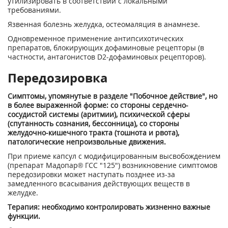
утилизировать в соответствии с локальными
требованиями.
Язвенная болезнь желудка, остеомаляция в анамнезе.
Одновременное применение антипсихотических
препаратов, блокирующих дофаминовые рецепторы (в
частности, антагонистов D2-дофаминовых рецепторов).
Передозировка
Симптомы, упомянутые в разделе "Побочное действие", но
в более выраженной форме: со стороны сердечно-
сосудистой системы (аритмии), психической сферы
(спутанность сознания, бессонница), со стороны
желудочно-кишечного тракта (тошнота и рвота),
патологические непроизвольные движения.
При приеме капсул с модифицированным высвобождением
(препарат Мадопар® ГСС "125") возникновение симптомов
передозировки может наступать позднее из-за
замедленного всасывания действующих веществ в
желудке.
Терапия: необходимо контролировать жизненно важные
функции.