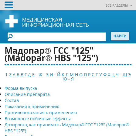
ВСЕ РАЗДЕЛЫ
МЕДИЦИНСКАЯ
ИНФОРМАЦИОННАЯ СЕТЬ
Мадопар® ГСС "125"
(Madopar® HBS "125")
1-Z
А
Б
В
Г
Д
Е - Ж - З
И - Й
К
Л
М
Н
О
П
Р
С
Т
У
Ф
Х
Ц
Ч - Щ
Э
Ю - Я
Форма выпуска
Описание препарата
Состав
Показания к применению
Противопоказания к применению
Возможные побочные эффекты
Дозировка, как принимать Мадопар® ГСС "125" (Madopar®
HBS "125")