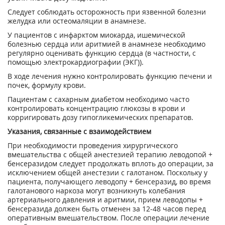
Следует соблюдать осторожность при язвенной болезни
желудка или остеомаляции в анамнезе.
У пациентов с инфарктом миокарда, ишемической
болезнью сердца или аритмией в анамнезе необходимо
регулярно оценивать функцию сердца (в частности, с
помощью электрокардиографии (ЭКГ)).
В ходе лечения нужно контролировать функцию печени и
почек, формулу крови.
Пациентам с сахарным диабетом необходимо часто
контролировать концентрацию глюкозы в крови и
корригировать дозу гипогликемических препаратов.
Указания, связанные с взаимодействием
При необходимости проведения хирургического
вмешательства с общей анестезией терапию леводопой +
бенсеразидом следует продолжать вплоть до операции, за
исключением общей анестезии с галотаном. Поскольку у
пациента, получающего леводопу + бенсеразид, во время
галотанового наркоза могут возникнуть колебания
артериального давления и аритмии, прием леводопы +
бенсеразида должен быть отменен за 12-48 часов перед
оперативным вмешательством. После операции лечение