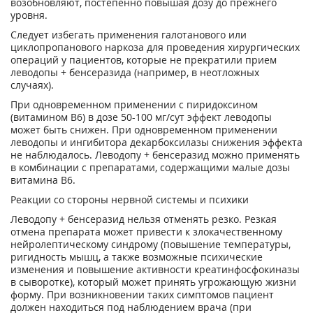
возобновляют, постепенно повышая дозу до прежнего
уровня.
Следует избегать применения галотанового или
циклопропанового наркоза для проведения хирургических
операций у пациентов, которые не прекратили прием
леводопы + бенсеразида (например, в неотложных
случаях).
При одновременном применении с пиридоксином
(витамином В
6
) в дозе 50-100 мг/сут эффект леводопы
может быть снижен. При одновременном применении
леводопы и ингибитора декарбоксилазы снижения эффекта
не наблюдалось. Леводопу + бенсеразид можно применять
в комбинации с препаратами, содержащими малые дозы
витамина В
6
.
Реакции со стороны нервной системы и психики
Леводопу + бенсеразид нельзя отменять резко. Резкая
отмена препарата может привести к злокачественному
нейролептическому синдрому (повышение температуры,
ригидность мышц, а также возможные психические
изменения и повышение активности креатинфосфокиназы
в сыворотке), который может принять угрожающую жизни
форму. При возникновении таких симптомов пациент
должен находиться под наблюдением врача (при