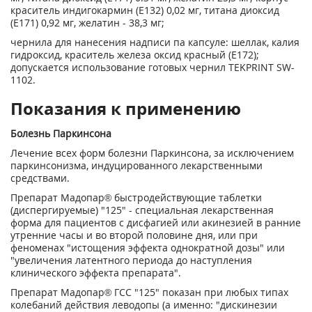
краситель индигокармин (Е132) 0,02 мг, титана диоксид
(Е171) 0,92 мг, желатин - 38,3 мг;
чернила для нанесения надписи па капсуле: шеллак, калия
гидроксид, краситель железа оксид красный (Е172);
допускается использование готовых чернил TEKPRINT SW-
1102.
Показания к применению
Болезнь Паркинсона
Лечение всех форм болезни Паркинсона, за исключением
паркинсонизма, индуцированного лекарственными
средствами.
Препарат Мадопар® быстродействующие таблетки
(диспергируемые) "125" - специальная лекарственная
форма для пациентов с дисфагией или акинезией в ранние
утренние часы и во второй половине дня, или при
феноменах "истощения эффекта однократной дозы" или
"увеличения латентного периода до наступления
клинического эффекта препарата".
Препарат Мадопар® ГСС "125" показан при любых типах
колебаний действия леводопы (а именно: "дискинезии