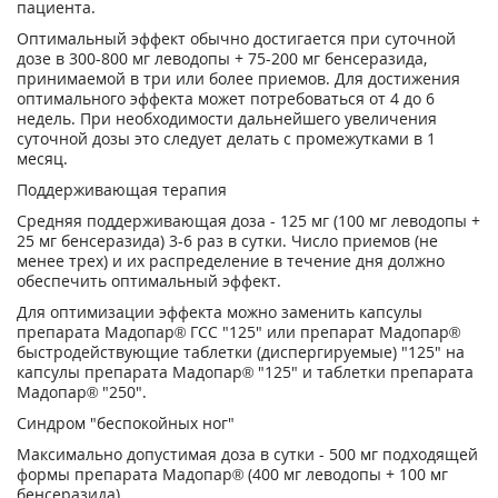
пациента.
Оптимальный эффект обычно достигается при суточной
дозе в 300-800 мг леводопы + 75-200 мг бенсеразида,
принимаемой в три или более приемов. Для достижения
оптимального эффекта может потребоваться от 4 до 6
недель. При необходимости дальнейшего увеличения
суточной дозы это следует делать с промежутками в 1
месяц.
Поддерживающая терапия
Средняя поддерживающая доза - 125 мг (100 мг леводопы +
25 мг бенсеразида) 3-6 раз в сутки. Число приемов (не
менее трех) и их распределение в течение дня должно
обеспечить оптимальный эффект.
Для оптимизации эффекта можно заменить капсулы
препарата Мадопар® ГСС "125" или препарат Мадопар®
быстродействующие таблетки (диспергируемые) "125" на
капсулы препарата Мадопар® "125" и таблетки препарата
Мадопар® "250".
Синдром "беспокойных ног"
Максимально допустимая доза в сутки - 500 мг подходящей
формы препарата Мадопар® (400 мг леводопы + 100 мг
бенсеразида).