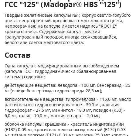
ГСС "125" (Madopar® HBS "125")
Твердые желатиновые капсулы №1; корпус светло-голубого
цвета, непрозрачный; крышечка темно-зеленого цвета,
непрозрачная; на капсуле имеется надпись "ROCHE"
красного цвета. Содержимое капсул - мелкий
гранулированный порошок, иногда скомковавшийся,
белого или слегка желтоватого цвета.
Состав
Одна капсула с модифицированным высвобождением
(капсула ГСС - гидродинамически сбалансированная
система) содержит:
действующие вещества: леводопа - 100 мг, бенсеразид - 25
мг (в виде бенсеразида гидрохлорида 28,5 мг);
вспомогательные вещества: гипромеллоза - 115.0 мг, масло
растительное гидрогенизированное - 30,0 мг, кальция
гидрофосфат - 27,5 мг, маннитол - 18,0 мг, повидон (К30) -
6,0 мг, тальк - 10,0 мг, магния стеарат - 5,0 мг;
оболочка капсулы: крышечка - краситель индигокармин
(Е132) 0.09 мг, краситель железа оксид желтый (Е172) 0.53
мг, титана диоксид (Е171) 0.31 мг, желатин 25,3 мг; корпус -