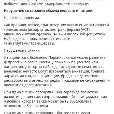
любыми препаратами, содержащими леводопу.
Нарушения со стороны обмена веществ и питания
Нечасто: анорексия.
Как правило, легкое, транзиторное повышение активности
трансаминаз (аспартатаминотрансферазы (ACT),
аланинаминотрансферазы (АЛТ)) и щелочной фосфатазы.
Наблюдалось повышение активности
гаммаглутамилтрансферазы.
Нарушения психики
У пациентов с болезнью Паркинсона возможно развитие
депрессии, в особенности, у пожилых пациентов или
пациентов, у которых наблюдались данные симптомы в
анамнезе; нечасто могут встречаться ажитация, тревога,
нарушения сна, галлюцинации, бред, поведенческие
расстройства и агрессия; редко - кошмарные сновидения и
временная дезориентация.
При применении леводопы + бенсеразида возможно
развитие депрессии, сопровождающейся суицидальными
мыслями, которая также может быть обусловлена
основным заболеванием.
При применении леводопы + бенсеразида могут