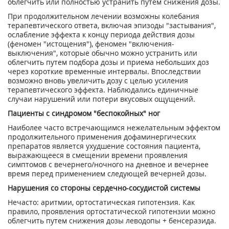
облегчить или полностью устранить путем снижения дозы.
При продолжительном лечении возможны колебания
терапевтического ответа, включая эпизоды "застывания",
ослабление эффекта к концу периода действия дозы
(феномен "истощения"), феномен "включения-
выключения", которые обычно можно устранить или
облегчить путем подбора дозы и приема небольших доз
через короткие временные интервалы. Впоследствии
возможно вновь увеличить дозу с целью усиления
терапевтического эффекта. Наблюдались единичные
случаи нарушений или потери вкусовых ощущений.
Пациенты с синдромом "беспокойных" ног
Наиболее часто встречающимся нежелательным эффектом
продолжительного применения дофаминергических
препаратов является ухудшение состояния пациента,
выражающееся в смещении времени проявления
симптомов с вечернего/ночного на дневное и вечернее
время перед применением следующей вечерней дозы.
Нарушения со стороны сердечно-сосудистой системы
Нечасто: аритмии, ортостатическая гипотензия. Как
правило, проявления ортостатической гипотензии можно
облегчить путем снижения дозы леводопы + бенсеразида.