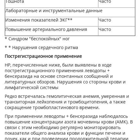
Тошнота
Часто
Лабораторные и инструментальные данные
Изменения показателей ЭКГ**
Часто
Повышение артериального давления
Часто
* Синдром "беспокойных" ног
* * Нарушения сердечного ритма
Пострегистрационное применение
HP, перечисленные ниже, были выявлены в ходе
пострегистрационного применения леводопы +
бенсеразида на основе спонтанных сообщений и
литературных обзоров. Нарушения со стороны крови и
лимфатической системы
Редко встречалась гемолитическая анемия, умеренная и
транзиторная лейкопения и тромбоцитопения, а также
сокращение тромбопластинового времени.
При применении леводопы + бенсеразида наблюдалось
повышение концентрации азота мочевины крови (АМК). В
связи с этим необходимо регулярно мониторировать
показатели общего анализа крови и функции печени и
почек, как и при проведении продолжительной терапии