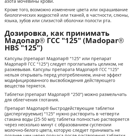
азота мочевины крови.
Кроме того, возможно изменение цвета или окрашивание
биологических жидкостей или тканей, в частности, слюны,
языка, зубов или слизистой оболочки полости рта.
Дозировка, как принимать
Мадопар® ГСС "125" (Madopar®
HBS "125")
Капсулы (препарат Мадопар® "125" или препарат
Мадопар® ГСС "125") следует проглатывать целиком, не
разжевывая. Капсулы препарата Мадопар® ГСС "125"
нельзя открывать перед употреблением, иначе эффект
модифицированного высвобождения действующего
вещества теряется.
Таблетки (препарат Мадопар® "250") можно размельчать
для облегчения глотания.
Препарат Мадопар® быстродействующие таблетки
(диспергируемые) "125" нужно растворить в четверти
стакана воды (25-50 мл); таблетка полностью растворяется
через несколько минут с образованием суспензии
молочно-белого цвета, которую следует принимать не
позднее чем через полчаса после растворения таблетки.