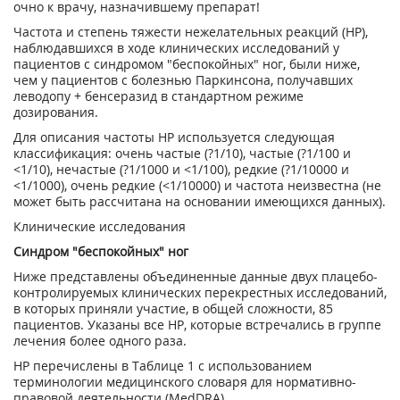
очно к врачу, назначившему препарат!
Частота и степень тяжести нежелательных реакций (HP),
наблюдавшихся в ходе клинических исследований у
пациентов с синдромом "беспокойных" ног, были ниже,
чем у пациентов с болезнью Паркинсона, получавших
леводопу + бенсеразид в стандартном режиме
дозирования.
Для описания частоты HP используется следующая
классификация: очень частые (?1/10), частые (?1/100 и
<1/10), нечастые (?1/1000 и <1/100), редкие (?1/10000 и
<1/1000), очень редкие (<1/10000) и частота неизвестна (не
может быть рассчитана на основании имеющихся данных).
Клинические исследования
Синдром "беспокойных" ног
Ниже представлены объединенные данные двух плацебо-
контролируемых клинических перекрестных исследований,
в которых приняли участие, в общей сложности, 85
пациентов. Указаны все HP, которые встречались в группе
лечения более одного раза.
HP перечислены в Таблице 1 с использованием
терминологии медицинского словаря для нормативно-
правовой деятельности (MedDRA).