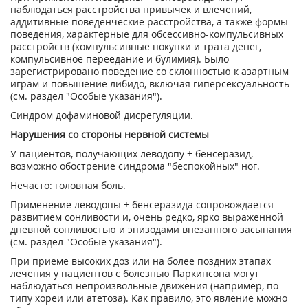
наблюдаться расстройства привычек и влечений,
аддитивные поведенческие расстройства, а также формы
поведения, характерные для обсессивно-компульсивных
расстройств (компульсивные покупки и трата денег,
компульсивное переедание и булимия). Было
зарегистрировано поведение со склонностью к азартным
играм и повышение либидо, включая гиперсексуальность
(см. раздел "Особые указания").
Синдром дофаминовой дисрегуляции.
Нарушения со стороны нервной системы
У пациентов, получающих леводопу + бенсеразид,
возможно обострение синдрома "беспокойных" ног.
Нечасто: головная боль.
Применение леводопы + бенсеразида сопровождается
развитием сонливости и, очень редко, ярко выраженной
дневной сонливостью и эпизодами внезапного засыпания
(см. раздел "Особые указания").
При приеме высоких доз или на более поздних этапах
лечения у пациентов с болезнью Паркинсона могут
наблюдаться непроизвольные движения (например, по
типу хореи или атетоза). Как правило, это явление можно