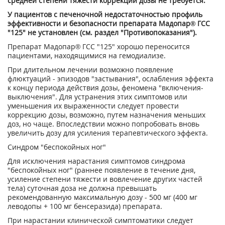
средней степени тяжести коррекции дозы не требуется.
У пациентов с печеночной недостаточностью профиль
эффективности и безопасности препарата Мадопар® ГСС
"125" не установлен (см. раздел "Противопоказания").
Препарат Мадопар® ГСС "125" хорошо переносится
пациентами, находящимися на гемодиализе.
При длительном лечении возможно появление
флюктуаций - эпизодов "застывания", ослабления эффекта
к концу периода действия дозы, феномена "включения-
выключения". Для устранения этих симптомов или
уменьшения их выраженности следует провести
коррекцию дозы, возможно, путем назначения меньших
доз, но чаще. Впоследствии можно попробовать вновь
увеличить дозу для усиления терапевтического эффекта.
Синдром "беспокойных ног"
Для исключения нарастания симптомов синдрома
"беспокойных ног" (раннее появление в течение дня,
усиление степени тяжести и вовлечение других частей
тела) суточная доза не должна превышать
рекомендованную максимальную дозу - 500 мг (400 мг
леводопы + 100 мг бенсеразида) препарата.
При нарастании клинической симптоматики следует