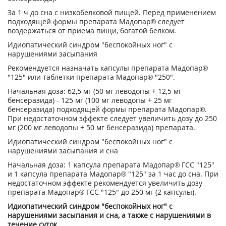
За 1 ч до сна с низкобелковой пищей. Перед применением
подходящей формы препарата Мадопар® следует
воздержаться от приема пищи, богатой белком.
Идиопатический синдром "беспокойных ног" с
нарушениями засыпания
Рекомендуется назначать капсулы препарата Мадопар®
"125" или таблетки препарата Мадопар® "250".
Начальная доза: 62,5 мг (50 мг леводопы + 12,5 мг
бенсеразида) - 125 мг (100 мг леводопы + 25 мг
бенсеразида) подходящей формы препарата Мадопар®.
При недостаточном эффекте следует увеличить дозу до 250
мг (200 мг леводопы + 50 мг бенсеразида) препарата.
Идиопатический синдром "беспокойных ног" с
нарушениями засыпания и сна
Начальная доза: 1 капсула препарата Мадопар® ГСС "125"
и 1 капсула препарата Мадопар® "125" за 1 час до сна. При
недостаточном эффекте рекомендуется увеличить дозу
препарата Мадопар® ГСС "125" до 250 мг (2 капсулы).
Идиопатический синдром "беспокойных ног" с
нарушениями засыпания и сна, а также с нарушениями в
течение суток