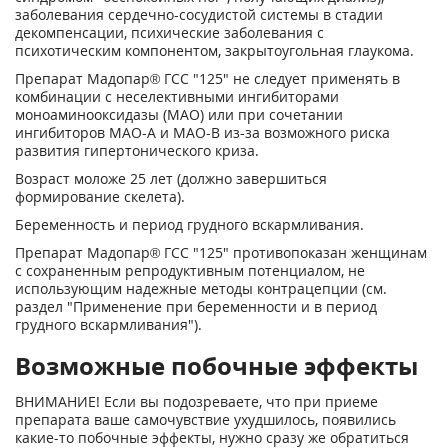
заболевания сердечно-сосудистой системы в стадии
декомпенсации, психические заболевания с
психотическим компонентом, закрытоугольная глаукома.
Препарат Мадопар® ГСС "125" не следует применять в
комбинации с неселективными ингибиторами
моноаминооксидазы (МАО) или при сочетании
ингибиторов МАО-А и МАО-В из-за возможного риска
развития гипертонического криза.
Возраст моложе 25 лет (должно завершиться
формирование скелета).
Беременность и период грудного вскармливания.
Препарат Мадопар® ГСС "125" противопоказан женщинам
с сохраненным репродуктивным потенциалом, не
использующим надежные методы контрацепции (см.
раздел "Применение при беременности и в период
грудного вскармливания").
Возможные побочные эффекты
ВНИМАНИЕ! Если вы подозреваете, что при приеме
препарата ваше самочувствие ухудшилось, появились
какие-то побочные эффекты, нужно сразу же обратиться