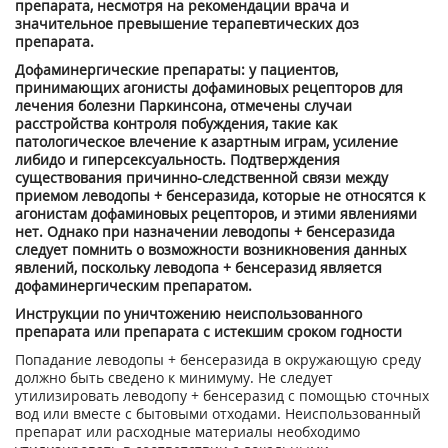
препарата, несмотря на рекомендации врача и
значительное превышение терапевтических доз
препарата.
Дофаминергические препараты: у пациентов,
принимающих агонисты дофаминовых рецепторов для
лечения болезни Паркинсона, отмечены случаи
расстройства контроля побуждения, такие как
патологическое влечение к азартным играм, усиление
либидо и гиперсексуальность. Подтверждения
существования причинно-следственной связи между
приемом леводопы + бенсеразида, которые не относятся к
агонистам дофаминовых рецепторов, и этими явлениями
нет. Однако при назначении леводопы + бенсеразида
следует помнить о возможности возникновения данных
явлений, поскольку леводопа + бенсеразид является
дофаминергическим препаратом.
Инструкции по уничтожению неиспользованного
препарата или препарата с истекшим сроком годности
Попадание леводопы + бенсеразида в окружающую среду
должно быть сведено к минимуму. Не следует
утилизировать леводопу + бенсеразид с помощью сточных
вод или вместе с бытовыми отходами. Неиспользованный
препарат или расходные материалы необходимо