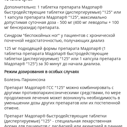
Дополнительно: 1 таблетка препарата Мадопар®
быстродействующие таблетки (диспергируемые) "125" или
1 капсула препарата Мадопар® "125", максимально
допустимая суточная доза - 500 мг (400 мг леводопы + 100
мг бенсеразида) препарата.
Синдром "беспокойных ног" у пациентов с хронической
почечной недостаточностью, получающих диализ
125 мг подходящей формы препарата Мадопар® (1
таблетка препарата Мадопар® быстродействующие
таблетки (диспергируемые) "125" или 1 капсула препарата
Мадопар® "125") за 30 минут до начала диализа.
Режим дозирования в особых случаях
Болезнь Паркинсона
Препарат Мадопар® ГСС "125" можно комбинировать с
другими противопаркинсоническими средствами, по мере
продолжения лечения может возникнуть необходимость в
уменьшении дозы других препаратов или их постепенной
отмене.
Препарат Мадопар® быстродействующие таблетки
(диспергируемые) "125" - специальная лекарственная
форма для пациентов с дисфагией или акинезией в ранние