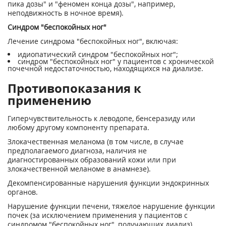
пика дозы" и "феномен конца дозы", например,
неподвижность в ночное время).
Синдром "беспокойных ног"
Лечение синдрома "беспокойных ног", включая:
идиопатический синдром "беспокойных ног";
синдром "беспокойных ног" у пациентов с хронической
почечной недостаточностью, находящихся на диализе.
Противопоказания к
применению
Гиперчувствительность к леводопе, бенсеразиду или
любому другому компоненту препарата.
Злокачественная меланома (в том числе, в случае
предполагаемого диагноза, наличия не
диагностированных образований кожи или при
злокачественной меланоме в анамнезе).
Декомпенсированные нарушения функции эндокринных
органов.
Нарушение функции печени, тяжелое нарушение функции
почек (за исключением применения у пациентов с
синдромом "беспокойных ног", получающих диализ),