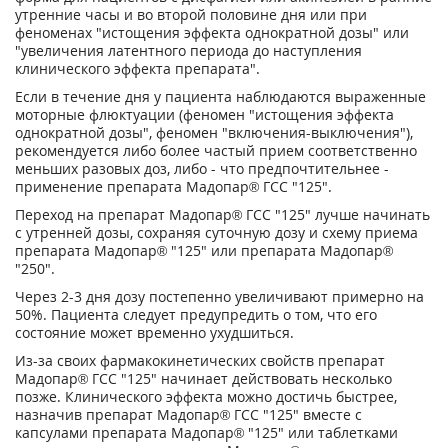
утренние часы и во второй половине дня или при
феноменах "истощения эффекта однократной дозы" или
"увеличения латентного периода до наступления
клинического эффекта препарата".
Если в течение дня у пациента наблюдаются выраженные
моторные флюктуации (феномен "истощения эффекта
однократной дозы", феномен "включения-выключения"),
рекомендуется либо более частый прием соответственно
меньших разовых доз, либо - что предпочтительнее -
применение препарата Мадопар® ГСС "125".
Переход на препарат Мадопар® ГСС "125" лучше начинать
с утренней дозы, сохраняя суточную дозу и схему приема
препарата Мадопар® "125" или препарата Мадопар®
"250".
Через 2-3 дня дозу постепенно увеличивают примерно на
50%. Пациента следует предупредить о том, что его
состояние может временно ухудшиться.
Из-за своих фармакокинетических свойств препарат
Мадопар® ГСС "125" начинает действовать несколько
позже. Клинического эффекта можно достичь быстрее,
назначив препарат Мадопар® ГСС "125" вместе с
капсулами препарата Мадопар® "125" или таблетками