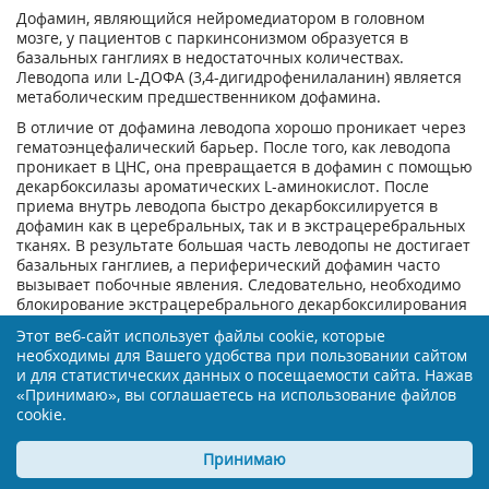
Дофамин, являющийся нейромедиатором в головном
мозге, у пациентов с паркинсонизмом образуется в
базальных ганглиях в недостаточных количествах.
Леводопа или L-ДОФА (3,4-дигидрофенилаланин) является
метаболическим предшественником дофамина.
В отличие от дофамина леводопа хорошо проникает через
гематоэнцефалический барьер. После того, как леводопа
проникает в ЦНС, она превращается в дофамин с помощью
декарбоксилазы ароматических L-аминокислот. После
приема внутрь леводопа быстро декарбоксилируется в
дофамин как в церебральных, так и в экстрацеребральных
тканях. В результате большая часть леводопы не достигает
базальных ганглиев, а периферический дофамин часто
вызывает побочные явления. Следовательно, необходимо
блокирование экстрацеребрального декарбоксилирования
леводопы, что достигается путем одновременного
Этот веб-сайт использует файлы cookie, которые
введения леводопы и бенсеразида, ингибитора
необходимы для Вашего удобства при пользовании сайтом
периферической декарбоксилазы ароматических L-
и для статистических данных о посещаемости сайта. Нажав
аминокислот.
«Принимаю», вы соглашаетесь на использование файлов
Препарат Мадопар® ГСС "125" представляет собой
cookie.
комбинацию данных веществ в соотношении 4:1 и
обладает такой же эффективностью, как большие дозы
Принимаю
леводопы.