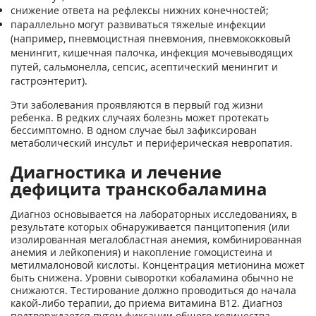
снижение ответа на рефлексы нижних конечностей;
параллельно могут развиваться тяжелые инфекции
(например, пневмоцистная пневмония, пневмококковый
менингит, кишечная палочка, инфекция мочевыводящих
путей, сальмонелла, сепсис, асептический менингит и
гастроэнтерит).
Эти заболевания проявляются в первый год жизни
ребенка. В редких случаях болезнь может протекать
бессимптомно. В одном случае был зафиксирован
метаболический инсульт и периферическая невропатия.
Диагностика и лечение
дефицита транскобаламина
Диагноз основывается на лабораторных исследованиях, в
результате которых обнаруживается панцитопения (или
изолированная мегалобластная анемия, комбинированная
анемия и лейкопения) и накопление гомоцистеина и
метилмалоновой кислоты. Концентрация метионина может
быть снижена. Уровни сыворотки кобаламина обычно не
снижаются. Тестирование должно проводиться до начала
какой-либо терапии, до приема витамина В12. Диагноз
подтверждается путем фиксации общего количества