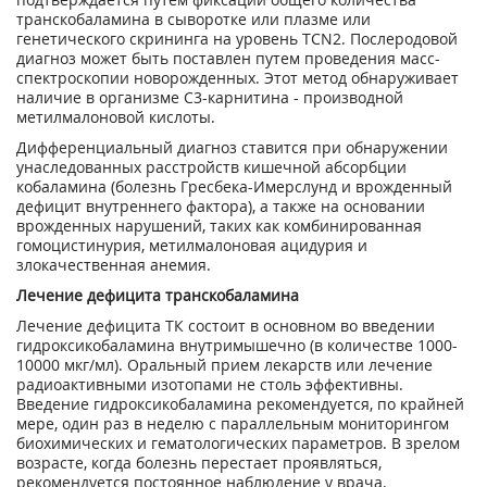
транскобаламина в сыворотке или плазме или
генетического скрининга на уровень TCN2. Послеродовой
диагноз может быть поставлен путем проведения масс-
спектроскопии новорожденных. Этот метод обнаруживает
наличие в организме С3-карнитина - производной
метилмалоновой кислоты.
Дифференциальный диагноз ставится при обнаружении
унаследованных расстройств кишечной абсорбции
кобаламина (болезнь Гресбека-Имерслунд и врожденный
дефицит внутреннего фактора), а также на основании
врожденных нарушений, таких как комбинированная
гомоцистинурия, метилмалоновая ацидурия и
злокачественная анемия.
Лечение дефицита транскобаламина
Лечение дефицита ТК состоит в основном во введении
гидроксикобаламина внутримышечно (в количестве 1000-
10000 мкг/мл). Оральный прием лекарств или лечение
радиоактивными изотопами не столь эффективны.
Введение гидроксикобаламина рекомендуется, по крайней
мере, один раз в неделю с параллельным мониторингом
биохимических и гематологических параметров. В зрелом
возрасте, когда болезнь перестает проявляться,
рекомендуется постоянное наблюдение у врача.