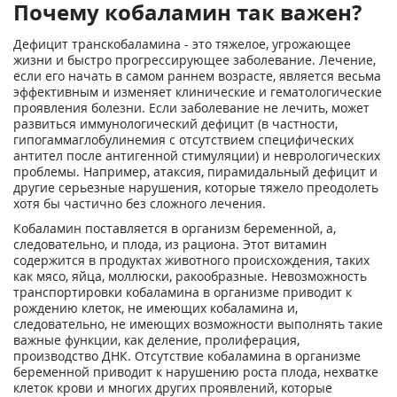
Почему кобаламин так важен?
Дефицит транскобаламина - это тяжелое, угрожающее
жизни и быстро прогрессирующее заболевание. Лечение,
если его начать в самом раннем возрасте, является весьма
эффективным и изменяет клинические и гематологические
проявления болезни. Если заболевание не лечить, может
развиться иммунологический дефицит (в частности,
гипогаммаглобулинемия с отсутствием специфических
антител после антигенной стимуляции) и неврологических
проблемы. Например, атаксия, пирамидальный дефицит и
другие серьезные нарушения, которые тяжело преодолеть
хотя бы частично без сложного лечения.
Кобаламин поставляется в организм беременной, а,
следовательно, и плода, из рациона. Этот витамин
содержится в продуктах животного происхождения, таких
как мясо, яйца, моллюски, ракообразные. Невозможность
транспортировки кобаламина в организме приводит к
рождению клеток, не имеющих кобаламина и,
следовательно, не имеющих возможности выполнять такие
важные функции, как деление, пролиферация,
производство ДНК. Отсутствие кобаламина в организме
беременной приводит к нарушению роста плода, нехватке
клеток крови и многих других проявлений, которые