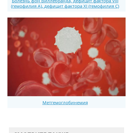
Болезнь фон Виллебранда, дефицит фактора VIII
(гемофилия А), дефицит фактора XI (гемофилия С)
Метгемоглобинемия