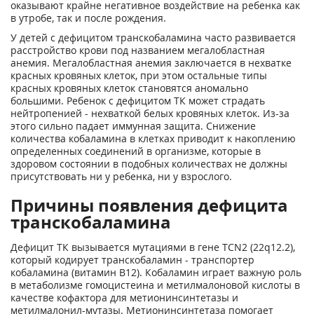
оказывают крайне негативное воздействие на ребенка как
в утробе, так и после рождения.
У детей с дефицитом транскобаламина часто развивается
расстройство крови под названием мегалобластная
анемия. Мегалобластная анемия заключается в нехватке
красных кровяных клеток, при этом остальные типы
красных кровяных клеток становятся аномально
большими. Ребенок с дефицитом ТК может страдать
нейтропенией - нехваткой белых кровяных клеток. Из-за
этого сильно падает иммунная защита. Снижение
количества кобаламина в клетках приводит к накоплению
определенных соединений в организме, которые в
здоровом состоянии в подобных количествах не должны
присутствовать ни у ребенка, ни у взрослого.
Причины появления дефицита
транскобаламина
Дефицит ТК вызывается мутациями в гене TCN2 (22q12.2),
который кодирует транскобаламин - транспортер
кобаламина (витамин В12). Кобаламин играет важную роль
в метаболизме гомоцистеина и метилмалоновой кислоты в
качестве кофактора для метионинсинтетазы и
метилмалонил-мутазы. Метионинсинтетаза помогает