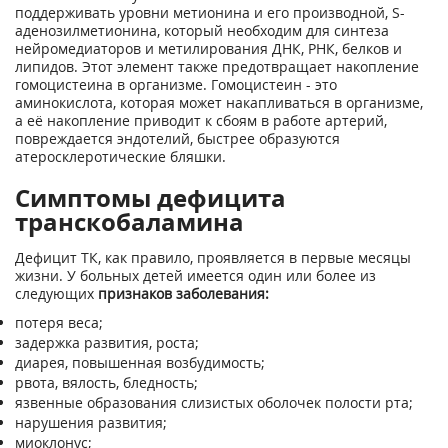
поддерживать уровни метионина и его производной, S-
аденозилметионина, который необходим для синтеза
нейромедиаторов и метилирования ДНК, РНК, белков и
липидов. Этот элемент также предотвращает накопление
гомоцистеина в организме. Гомоцистеин - это
аминокислота, которая может накапливаться в организме,
а её накопление приводит к сбоям в работе артерий,
повреждается эндотелий, быстрее образуются
атеросклеротические бляшки.
Симптомы дефицита
транскобаламина
Дефицит ТК, как правило, проявляется в первые месяцы
жизни. У больных детей имеется один или более из
следующих
признаков заболевания:
потеря веса;
задержка развития, роста;
диарея, повышенная возбудимость;
рвота, вялость, бледность;
язвенные образования слизистых оболочек полости рта;
нарушения развития;
миоклонус;