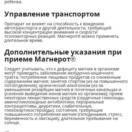
ребенка.
Управление транспортом
Препарат не влияет на способность к вождению
автотранспорта и другой деятельности, требующей
высокой концентрации внимания и скорости
психомоторных реакций. Магнерот® можно применять
длительное время.
Дополнительные указания при
приеме Магнерот®
Следует учитывать, что к дефициту магния в организме
могут приводить заболевания желудочно-кишечного
тракта; потребление пищевых продуктов со сниженным
содержанием магния; занятия спортом (из-за повышенного
потоотделения); хронический алкоголизм (из-за
уменьшения резорбции магния в почечных канальцах и
усиления выведения ионов магния из организма); прием
некоторых лекарственных средств (сердечные гликозиды,
аминогликлозидные антибиотики, пероральные
контрацептивы, диуретики, слабительные,
глюкокортикостероиды); состояния, требующие
повышенного потребления магния (гиподинамия, стресс,
беременность и лактация); длительное пребывание на
солнце.