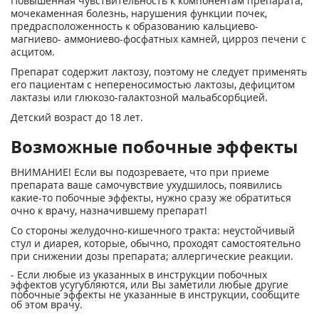
Повышенная чувствительность к компонентам препарата,
мочекаменная болезнь, нарушения функции почек,
предрасположенность к образованию кальциево-
магниево- аммониево-фосфатных камней, цирроз печени с
асцитом.
Препарат содержит лактозу, поэтому не следует применять
его пациентам с непереносимостью лактозы, дефицитом
лактазы или глюкозо-галактозной мальабсорбцией.
Детский возраст до 18 лет.
Возможные побочные эффекты
ВНИМАНИЕ! Если вы подозреваете, что при приеме
препарата ваше самочувствие ухудшилось, появились
какие-то побочные эффекты, нужно сразу же обратиться
очно к врачу, назначившему препарат!
Со стороны желудочно-кишечного тракта: неустойчивый
стул и диарея, которые, обычно, проходят самостоятельно
при снижении дозы препарата; аллергические реакции.
- Если любые из указанных в инструкции побочных
эффектов усугубляются, или Вы заметили любые другие
побочные эффекты не указанные в инструкции, сообщите
об этом врачу.