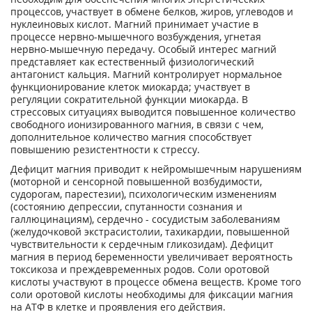
процессов, участвует в обмене белков, жиров, углеводов и
нуклеиновых кислот. Магний принимает участие в
процессе нервно-мышечного возбуждения, угнетая
нервно-мышечную передачу. Особый интерес магний
представляет как естественный физиологический
антагонист кальция. Магний контролирует нормальное
функциониро­вание клеток миокарда; участвует в
регуляции сократительной функции миокарда. В
стрессовых ситуациях выводится повышенное количество
свободного ионизированного магния, в связи с чем,
дополнительное количество магния способствует
повышению резистентности к стрессу.
Дефицит магния приводит к нейромышечным нарушениям
(моторной и сенсорной повышенной возбудимости,
судорогам, парестезии), психологическим изменениям
(состоянию депрессии, спутанности сознания и
галлюцинациям), сердечно - сосудистым заболеваниям
(желудочковой экстрасистолии, тахикардии, повышенной
чувствительности к сердечным гликозидам). Дефицит
магния в период беременности увеличивает вероятность
токсикоза и преждевременных родов. Соли оротовой
кислоты участвуют в процессе обмена веществ. Кроме того
соли оротовой кислоты необходимы для фиксации магния
на АТФ в клетке и проявления его действия.