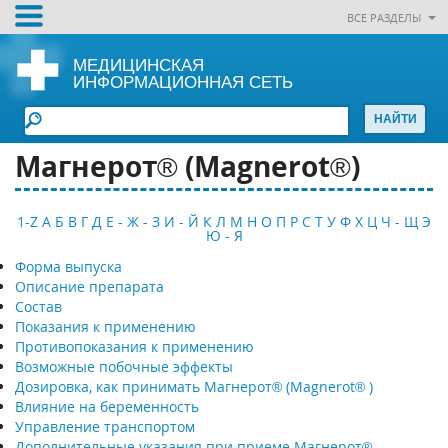
ВСЕ РАЗДЕЛЫ
МЕДИЦИНСКАЯ
ИНФОРМАЦИОННАЯ СЕТЬ
Магнерот® (Magnerot®)
1-Z
А
Б
В
Г
Д
Е - Ж - З
И - Й
К
Л
М
Н
О
П
Р
С
Т
У
Ф
Х
Ц
Ч - Щ
Э
Ю - Я
Форма выпуска
Описание препарата
Состав
Показания к применению
Противопоказания к применению
Возможные побочные эффекты
Дозировка, как принимать Магнерот® (Magnerot® )
Влияние на беременность
Управление транспортом
Дополнительные указания при приеме Магнерот®