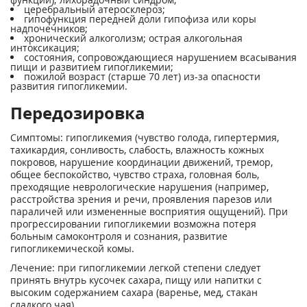
церебральный атеросклероз;
гипофункция передней доли гипофиза или коры
надпочечников;
хронический алкоголизм; острая алкогольная
интоксикация;
состояния, сопровождающиеся нарушением всасывания
пищи и развитием гипогликемии;
пожилой возраст (старше 70 лет) из-за опасности
развития гипогликемии.
Передозировка
Симптомы: гипогликемия (чувство голода, гипертермия,
тахикардия, сонливость, слабость, влажность кожных
покровов, нарушение координации движений, тремор,
общее беспокойство, чувство страха, головная боль,
преходящие неврологические нарушения (например,
расстройства зрения и речи, проявления парезов или
параличей или измененные восприятия ощущений). При
прогрессировании гипогликемии возможна потеря
больным самоконтроля и сознания, развитие
гипогликемической комы.
Лечение: при гипогликемии легкой степени следует
принять внутрь кусочек сахара, пищу или напитки с
высоким содержанием сахара (варенье, мед, стакан
сладкого чая).