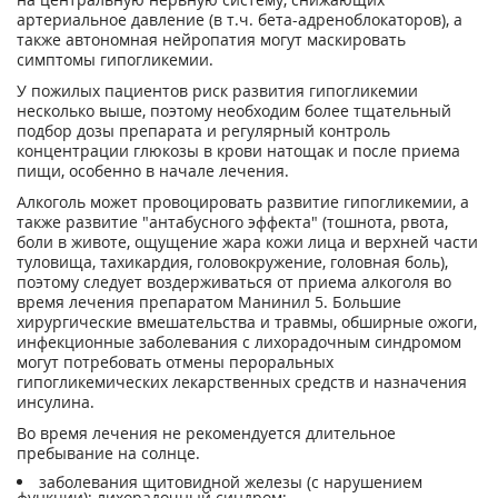
артериальное давление (в т.ч. бета-адреноблокаторов), а
также автономная нейропатия могут маскировать
симптомы гипогликемии.
У пожилых пациентов риск развития гипогликемии
несколько выше, поэтому необходим более тщательный
подбор дозы препарата и регулярный контроль
концентрации глюкозы в крови натощак и после приема
пищи, особенно в начале лечения.
Алкоголь может провоцировать развитие гипогликемии, а
также развитие "антабусного эффекта" (тошнота, рвота,
боли в животе, ощущение жара кожи лица и верхней части
туловища, тахикардия, головокружение, головная боль),
поэтому следует воздерживаться от приема алкоголя во
время лечения препаратом Манинил 5. Большие
хирургические вмешательства и травмы, обширные ожоги,
инфекционные заболевания с лихорадочным синдромом
могут потребовать отмены пероральных
гипогликемических лекарственных средств и назначения
инсулина.
Во время лечения не рекомендуется длительное
пребывание на солнце.
заболевания щитовидной железы (с нарушением
функции); лихорадочный синдром;