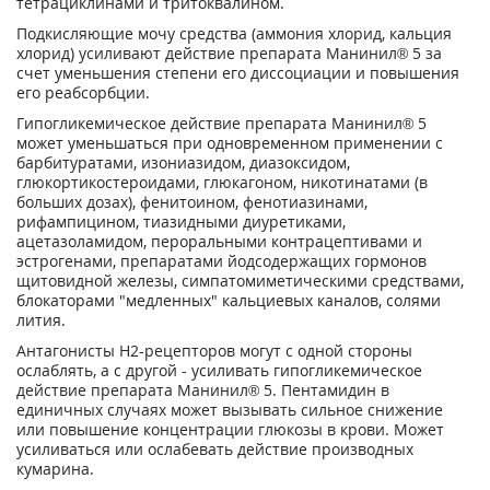
тетрациклинами и тритоквалином.
Подкисляющие мочу средства (аммония хлорид, кальция
хлорид) усиливают действие препарата Манинил® 5 за
счет уменьшения степени его диссоциации и повышения
его реабсорбции.
Гипогликемическое действие препарата Манинил® 5
может уменьшаться при одновременном применении с
барбитуратами, изониазидом, диазоксидом,
глюкортикостероидами, глюкагоном, никотинатами (в
больших дозах), фенитоином, фенотиазинами,
рифампицином, тиазидными диуретиками,
ацетазоламидом, пероральными контрацептивами и
эстрогенами, препаратами йодсодержащих гормонов
щитовидной железы, симпатомиметическими средствами,
блокаторами "медленных" кальциевых каналов, солями
лития.
Антагонисты Н2-рецепторов могут с одной стороны
ослаблять, а с другой - усиливать гипогликемическое
действие препарата Манинил® 5. Пентамидин в
единичных случаях может вызывать сильное снижение
или повышение концентрации глюкозы в крови. Может
усиливаться или ослабевать действие производных
кумарина.