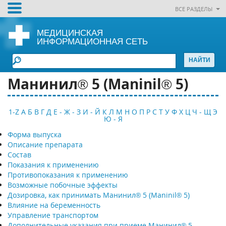
ВСЕ РАЗДЕЛЫ
МЕДИЦИНСКАЯ
ИНФОРМАЦИОННАЯ СЕТЬ
Манинил® 5 (Maninil® 5)
1-Z
А
Б
В
Г
Д
Е - Ж - З
И - Й
К
Л
М
Н
О
П
Р
С
Т
У
Ф
Х
Ц
Ч - Щ
Э
Ю - Я
Форма выпуска
Описание препарата
Состав
Показания к применению
Противопоказания к применению
Возможные побочные эффекты
Дозировка, как принимать Манинил® 5 (Maninil® 5)
Влияние на беременность
Управление транспортом
Дополнительные указания при приеме Манинил® 5