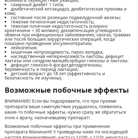
возникать перекрестные реакции;
сахарный диабет 1 типа;
диабетический кетоацидоз, диабетическая прекома и
кома;
состояние после резекции поджелудочной железы;
тяжелая печеночная недостаточность;
тяжелая почечная недостаточность (клиренс
креатинина < 30 мл/мин); декомпенсация углеводного
обмена при инфекционных заболеваниях, ожогах, травмах
или после больших хирургических операций, когда
показано проведение инсулинотерапии;
лейкопения;
кишечная непроходимость, парез желудка;
наследственная непереносимость лактозы, дефицит
лактазы или синдром мальабсорбции глюкозы и лактозы.
дефицит глюкозо-6-фосфатдегидрогеназы;
беременность и период лактации;
детский возраст до 18 лет (эффективность и
безопасность не изучены).
Возможные побочные эффекты
ВНИМАНИЕ! Если вы подозреваете, что при приеме
препарата ваше самочувствие ухудшилось, появились
какие-то побочные эффекты, нужно сразу же обратиться
очно к врачу, назначившему препарат!
Возможные побочные эффекты при применении
препарата Манинил® 5 приведены ниже по нисходящей
частоте возникновения: часто (> 1/100, < 1/10), нечасто (>