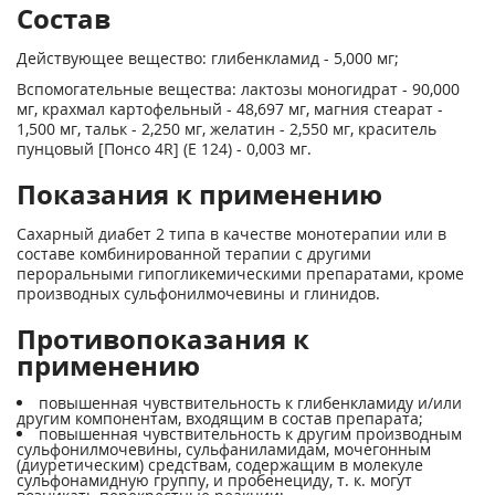
Состав
Действующее вещество: глибенкламид - 5,000 мг;
Вспомогательные вещества: лактозы моногидрат - 90,000
мг, крахмал картофельный - 48,697 мг, магния стеарат -
1,500 мг, тальк - 2,250 мг, желатин - 2,550 мг, краситель
пунцовый [Понсо 4R] (Е 124) - 0,003 мг.
Показания к применению
Сахарный диабет 2 типа в качестве монотерапии или в
составе комбинированной терапии с другими
пероральными гипогликемическими препаратами, кроме
производных сульфонилмочевины и глинидов.
Противопоказания к
применению
повышенная чувствительность к глибенкламиду и/или
другим компонентам, входящим в состав препарата;
повышенная чувствительность к другим производным
сульфонилмочевины, сульфаниламидам, мочегонным
(диуретическим) средствам, содержащим в молекуле
сульфонамидную группу, и пробенециду, т. к. могут