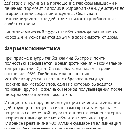
действие инсулина на поглощение глюкозы мышцами и
печенью, тормозит липолиз в жировой ткани. Действует во
второй стадии секреции инсулина. Оказывает
гиполипидемическое действие, снижает тромбогенные
свойства крови.
Гипогликемический эффект глибенкламида развивается
через 2 ч и может длится до 24 ч в зависимости от дозы.
Фармакокинетика
При приеме внутрь глибенкламид быстро и почти
полностью всасывается. Время достижения максимальной
концентрации - 2,5 ч. Связь с белками плазмы крови
составляет 98%. Глибенкламид полностью
метаболизируется в печени с образованием двух
неактивных метаболитов, один из которых выводится
почками, другой - с желчью. Период полувыведения после
перорального приема - около 7 ч.
У пациентов с нарушением функции печени элиминация
действующего вещества из плазмы крови замедлена. У
пациентов с почечной недостаточностью компенсаторно
возрастает выведение метаболитов с желчью. При
клиренсе креатинина >30 мл/мин суммарная элиминация
остается без изменений, при тяжелой почечной