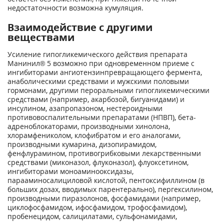
недостаточности возможна кумуляция.
Взаимодействие с другими
веществами
Усиление гипогликемического действия препарата
Манинил® 5 возможно при одновременном приеме с
ингибиторами ангиотензинпревращающего фермента,
анаболическими средствами и мужскими половыми
гормонами, другими пероральными гипогликемическими
средствами (например, акарбозой, бигуанидами) и
инсулином, азапропазоном, нестероидными
противовоспалительными препаратами (НПВП), бета-
адреноблокаторами, производными хинолона,
хлорамфениколом, клофибратом и его аналогами,
производными кумарина, дизопирамидом,
фенфлурамином, противогрибковыми лекарственными
средствами (миконазол, флуконазол), флуоксетином,
ингибиторами моноаминооксидазы,
парааминосалициловой кислотой, пентоксифиллином (в
больших дозах, вводимых парентерально), пергексилином,
производными пиразолонов, фосфамидами (например,
циклофосфамидом, ифосфамидом, трофосфамидом),
пробенецидом, салицилатами, сульфонамидами,