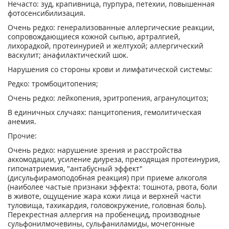
Нечасто: зуд, крапивница, пурпура, петехии, повышенная
фотосенсибилизация.
Очень редко: генерализованные аллергические реакции,
сопровождающиеся кожной сыпью, артралгией,
лихорадкой, протеинурией и желтухой; аллергический
васкулит; анафилактический шок.
Нарушения со стороны крови и лимфатической системы:
Редко: тромбоцитопения;
Очень редко: лейкопения, эритропения, агранулоцитоз;
В единичных случаях: панцитопения, гемолитическая
анемия.
Прочие:
Очень редко: нарушение зрения и расстройства
аккомодации, усиление диуреза, преходящая протеинурия,
гипонатриемия, "антабусный эффект"
(дисульфирамоподобная реакция) при приеме алкоголя
(наиболее частые признаки эффекта: тошнота, рвота, боли
в животе, ощущение жара кожи лица и верхней части
туловища, тахикардия, головокружение, головная боль).
Перекрестная аллергия на пробенецид, производные
сульфонилмочевины, сульфаниламиды, мочегонные