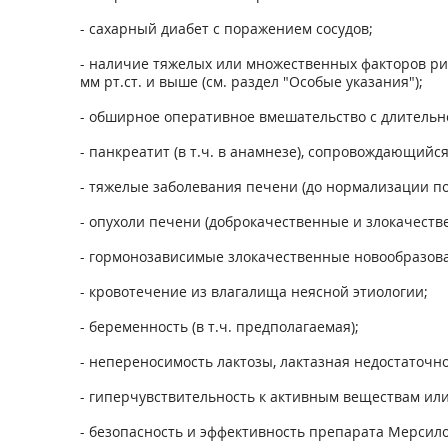
- сaxapный диабет с поражением сосудов;
- наличие тяжелых или множественных факторов рис
мм рт.ст. и выше (см. раздел "Особые указания");
- обширное оперативное вмешательство с длительно
- панкреатит (в т.ч. в анамнезе), сопровождающи
- тяжелые заболевания печени (до нормализации пок
- опухоли печени (доброкачественные и злокачествен
- гормонозависимые злокачественные новообразован
- кровотечение из влагалища неясной этиологии;
- беременность (в т.ч. предполагаемая);
- непереносимость лактозы, лактазная недостаточно
- гиперчувствительность к активным веществам ил
- безопасность и эффективность препарата Мерсилон