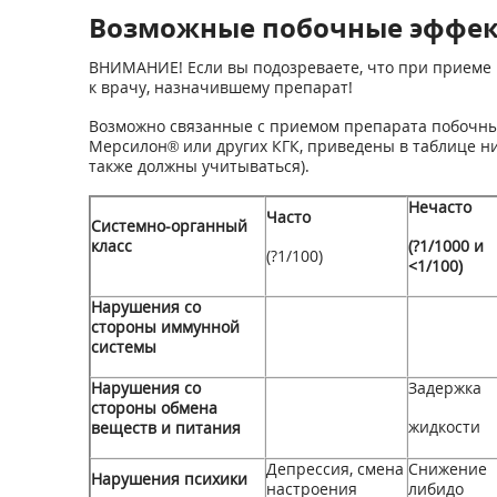
Возможные побочные эффе
ВНИМАНИЕ! Если вы подозреваете, что при приеме 
к врачу, назначившему препарат!
Возможно связанные с приемом препарата побочны
Мерсилон® или других КГК, приведены в таблице н
также должны учитываться).
Нечасто
Часто
Системно-органный
класс
(?1/1000 и
(?1/100)
<1/100)
Нарушения со
стороны иммунной
системы
Нарушения со
Задержка
стороны обмена
жидкости
веществ и питания
Депрессия, смена
Снижение
Нарушения психики
настроения
либидо