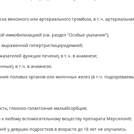
ка венозного или артериального тромбоза, в т.ч. артериальн
й иммобилизацией (см. раздел "Особые указания");
йся выраженной гипертриглицеридемией;
азателей функции печени), в т.ч. в анамнезе;
ные), в т.ч. в анамнезе;
ия половых органов или молочных желез (в т.ч. подозреваемы
сть, глюкозо-галактозная мальабсорбция;
и к любому вспомогательному веществу препарата Мерсилон®;
® у девушек-подростков в возрасте до 18 лет не изучались.