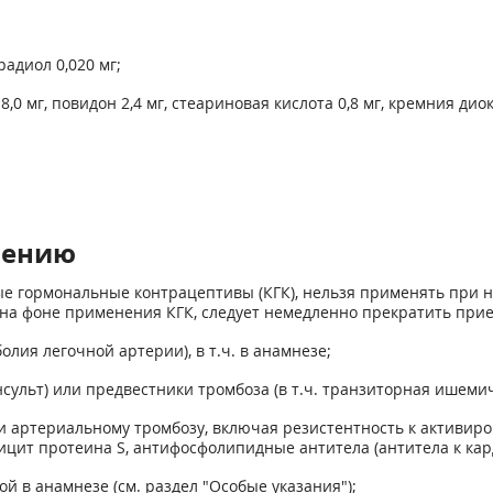
радиол 0,020 мг;
 мг, повидон 2,4 мг, стеариновая кислота 0,8 мг, кремния диок
нению
е гормональные контрацептивы (КГК), нельзя применять при н
 на фоне применения КГК, следует немедленно прекратить при
болия легочной артерии), в т.ч. в анамнезе;
сульт) или предвестники тромбоза (в т.ч. транзиторная ишемичес
и артериальному тромбозу, включая резистентность к активир
фицит протеина S, антифосфолипидные антитела (антитела к ка
й в анамнезе (см. раздел "Особые указания");