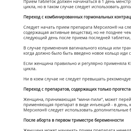
Прием таблеток должен начинаться в 1 день менстр
цикла, но в таком случае следует использовать до
Переход с комбинированных гормональных контраце
Следует начать прием препарата Мерсилон® на сле
содержащая активные вещества), но не позднее че
следующий день после приема последней таблетки,
В случае применения вагинального кольца или тран
когда должно было быть введено новое кольцо иди
Если женщина правильно и регулярно применяла КГ
цикла.
Ни в коем случае не следует превышать рекоменд
Переход с препаратов, содержащих только прогеста
Женщина, принимающая "мини-пили", может перейт
применяющая препарат в виде инъекций - в день, к
Мерсилон® следует использовать дополнительные 
После аборта в первом триместре беременности
Женщина может начинать прием препарата немедлен