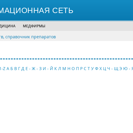
МАЦИОННАЯ СЕТЬ
ЕДИЦИНА
МЕДФИРМЫ
тв, справочник препаратов
1-Z
А
Б
В
Г
Д
Е - Ж - З
И - Й
К
Л
М
Н
О
П
Р
С
Т
У
Ф
Х
Ц
Ч - Щ
Э
Ю - 