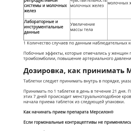
репродуктивной
чувствительность
молочных 
системы и молочных
молочных желез
желез
Лабораторные и
Увеличение
инструментальные
массы тела
данные
1
Количество случаев по данным наблюдательных ко
Побочные эффекты, которые отмечались у женщин п
тромбоэмболии, повышение артериального давления
Дозировка, как принимать М
Таблетки следует принимать внутрь в порядке, ука
Принимать по 1 таблетке в день в течение 21 дня.
этих 7 дней происходит менструальноподобное кров
начала приема таблеток из следующей упаковки.
Как начинать прием препарата Мерсилон®
Если гормональные контрацептивы не применялись