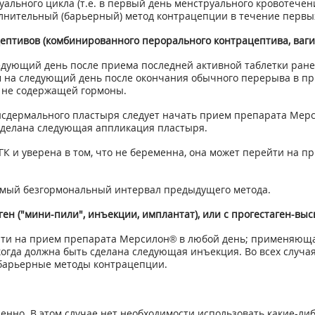
уального цикла (т.е. в первый день менструального кровотечен
полнительный (барьерный) метод контрацепции в течение первых
птивов (комбинированного перорального контрацептива, ваги
дующий день после приема последней активной таблетки ране
м на следующий день после окончания обычного перерыва в п
 не содержащей гормоны.
сдермального пластыря следует начать прием препарата Мерсил
 сделана следующая аппликация пластыря.
К и уверена в том, что не беременна, она может перейти на 
уемый безгормональный интервал предыдущего метода.
ген ("мини-пили", инъекции, имплантат), или с прогестаген-
и на прием препарата Мерсилон® в любой день; применяющая
огда должна быть сделана следующая инъекция. Во всех случа
барьерные методы контрацепции.
но. В этом случае нет необходимости использовать какие-ли