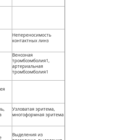
Непереносимость
контактных линз
Венозная
тромбоэмболия
1
,
артериальная
тромбоэмболия
1
рея
ь,
Узловатая эритема,
а
многоформная эритема
Выделения из
е