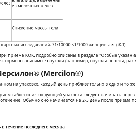
влагалища, выделения
желез
из молочных желез
Снижение массы тела
гортных исследований: ?1/10000 <1/1000 женщин-лет (ЖЛ).
ри приеме КОК, подробно описаны в разделе "Особые указани
, гормонозависимые опухоли (например, опухоли печени, рак м
ерсилон® (Mercilon®)
занном на упаковке, каждый день приблизительно в одно и то ж
 Прием таблеток из следующей упаковки следует начинать чере
отечение. Обычно оно начинается на 2-3 день после приема по
 в течение последнего месяца