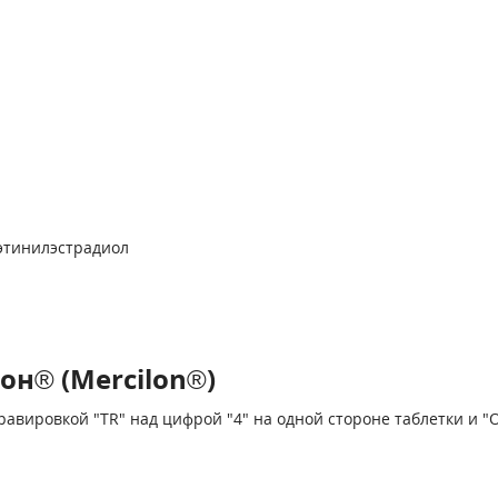
 этинилэстрадиол
н® (Mercilon®)
 гравировкой "ТR" над цифрой "4" на одной стороне таблетки 