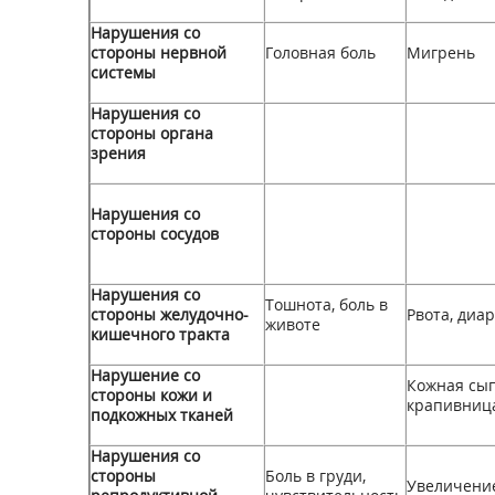
Нарушения со
стороны нервной
Головная боль
Мигрень
системы
Нарушения со
стороны органа
зрения
Нарушения со
стороны сосудов
Нарушения со
Тошнота, боль в
стороны желудочно-
Рвота, диа
животе
кишечного тракта
Нарушение со
Кожная сып
стороны кожи и
крапивниц
подкожных тканей
Нарушения со
стороны
Боль в груди,
Увеличени