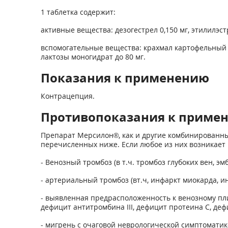
1 таблетка содержит:
активные вещества: дезогестрел 0,150 мг, этилилэст
вспомогательные вещества: крахмал картофельный 8,0
лактозы моногидрат до 80 мг.
Показания к применению
Контрацепция.
Противопоказания к приме
Препарат Мерсилон®, как и другие комбинированны
перечисленных ниже. Если любое из них возникает
- Венозный тромбоз (в т.ч. тромбоз глубоких вен, эм
- артериальный тромбоз (вт.ч, инфаркт миокарда, ин
- выявленная предрасположенность к венозному пл
дефицит антитромбина III, дефицит протеина С, де
- мигрень с очаговой неврологической симптоматико