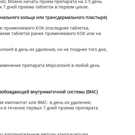
ия). Можно начать прием препарата на 2-5 день
 7 дней приема таблеток в первом цикле.
нального кольца или трансдермального пластыря)
е применяемого КОК (последняя таблетка,
риеме таблеток ранее применяемого КОК или на
он® в день их удаления, но не позднее того дня,
применение препарата Мерсилон® в любой день
высвобождающей внутриматочной системы (ВМС)
 имплантат или ВМС- в день их удаления;
ях в течение первых 7 дней приема препарата
бо дополнительные методы контрацепции.