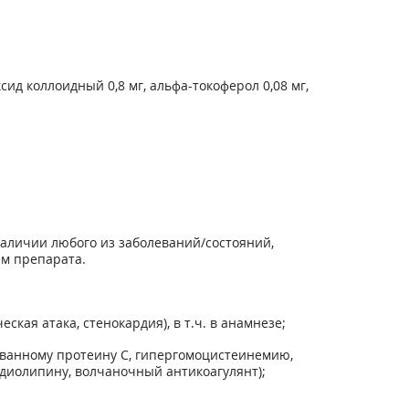
сид коллоидный 0,8 мг, альфа-токоферол 0,08 мг,
аличии любого из заболеваний/состояний,
ем препарата.
кая атака, стенокардия), в т.ч. в анамнезе;
ованному протеину С, гипергомоцистеинемию,
рдиолипину, волчаночный антикоагулянт);