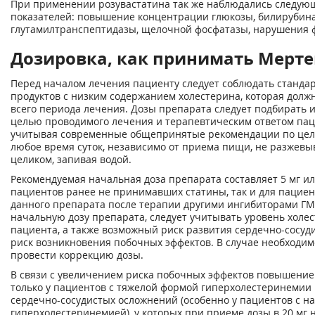
При применении розувастатина так же наблюдались следую
показателей: повышение концентрации глюкозы, билирубина
глутамилтранспептидазы, щелочной фосфатазы, нарушения 
Дозировка, как принимать Мертен
Перед началом лечения пациенту следует соблюдать станда
продуктов с низким содержанием холестерина, которая долж
всего периода лечения. Дозы препарата следует подбирать и
целью проводимого лечения и терапевтическим ответом па
учитывая современные общепринятые рекомендации по целе
любое время суток, независимо от приема пищи, не разжевы
целиком, запивая водой.
Рекомендуемая начальная доза препарата составляет 5 мг или 
пациентов ранее не принимавших статины, так и для пацие
данного препарата после терапии другими ингибиторами ГМ
начальную дозу препарата, следует учитывать уровень холес
пациента, а также возможный риск развития сердечно-сосу
риск возникновения побочных эффектов. В случае необходим
провести коррекцию дозы.
В связи с увеличением риска побочных эффектов повышение 
только у пациентов с тяжелой формой гиперхолестеринемии
сердечно-сосудистых осложнений (особенно у пациентов с н
гиперхолестеринемией), у которых при приеме дозы в 20 мг 