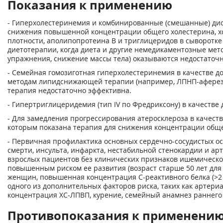
Показания к применению
- Гиперхолестеринемия и комбинированные (смешанные) ди
снижения повышенной концентрации общего холестерина, х
плотности, аполипопротеина В и триглицеридов в сыворотке 
диетотерапии, когда диета и другие немедикаментозные мет
упражнения, снижение массы тела) оказываются недостаточ
- Семейная гомозиготная гиперхолестеринемия в качестве д
методам липидснижающей терапии (например, ЛПНП-аферез) 
терапия недостаточно эффективна.
- Гипертриглицеридемия (тип IV по Фредриксону) в качестве 
- Для замедления прогрессирования атеросклероза в качеств
которым показана терапия для снижения концентрации обще
- Первичная профилактика основных сердечно-сосудистых о
смерти, инсульта, инфаркта, нестабильной стенокардии и ар
взрослых пациентов без клинических признаков ишемической
повышенным риском ее развития (возраст старше 50 лет для
женщин, повышенная концентрация С-реактивного белка (>2 
одного из дополнительных факторов риска, таких как артери
концентрация ХС-ЛПВП, курение, семейный анамнез раннего
Противопоказания к применени