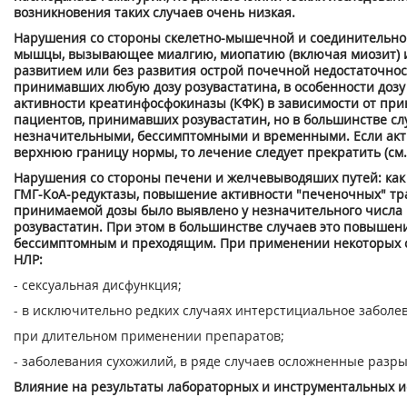
возникновения таких случаев очень низкая.
Нарушения со стороны скелетно-мышечной и соединительной
мышцы, вызывающее миалгию, миопатию (включая миозит) и 
развитием или без развития острой почечной недостаточнос
принимавших любую дозу розувастатина, в особенности доз
активности креатинфосфокиназы (КФК) в зависимости от пр
пациентов, принимавших розувастатин, но в большинстве сл
незначительными, бессимптомными и временными. Если акт
верхнюю границу нормы, то лечение следует прекратить (см.
Нарушения со стороны печени и желчевыводяших путей: как
ГМГ-КоА-редуктазы, повышение активности "печеночных" тр
принимаемой дозы было выявлено у незначительного числа
розувастатин. При этом в большинстве случаев это повыше
бессимптомным и преходящим. При применении некоторых 
HЛP:
- сексуальная дисфункция;
- в исключительно редких случаях интерстициальное заболев
при длительном применении препаратов;
- заболевания сухожилий, в ряде случаев осложненные разр
Влияние на результаты лабораторных и инструментальных и