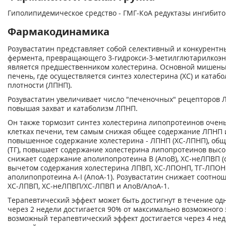
Гиполипидемическое средство - ГМГ-КоА редуктазы ингибит
Фармакодинамика
Розувастатин представляет собой селективный и конкурентн
фермента, превращающего 3-гидрокси-3-метилглютарилкоэнз
является предшественником холестерина. Основной мишенью
печень, где осуществляется синтез холестерина (ХС) и ката
плотности (ЛПНП).
Розувастатин увеличивает число "печеночных" рецепторов Л
повышая захват и катаболизм ЛПНП.
Он также тормозит синтез холестерина липопротеинов очень
клетках печени, тем самым снижая общее содержание ЛПНП 
повышенное содержание холестерина - ЛПНП (ХС-ЛПНП), общ
(ТГ), повышает содержание холестерина липопротеинов высок
снижает содержание аполипопротеина В (АпоВ), ХС-неЛПВП (
вычетом содержания холестерина ЛПВП, ХС-ЛПОНП, ТГ-ЛПОН
аполипопротеина A-I (АпоА-1). Розувастатин снижает соотн
ХС-ЛПВП, ХС-неЛПВП/ХС-ЛПВП и АпоВ/АпоА-1.
Терапевтический эффект может быть достигнут в течение од
через 2 недели достигается 90% от максимально возможного
возможный терапевтический эффект достигается через 4 не