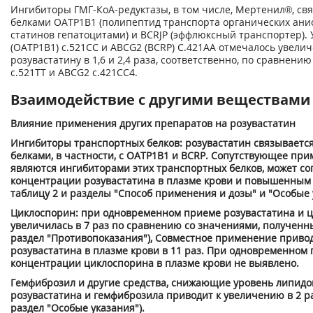
Ингибиторы ГМГ-КоА-редуктазы, в том числе, Мертенил®, с
белками ОАТР1В1 (полипептид транспорта органических анио
статинов гепатоцитами) и BCRJP (эффлюксный транспортер). 
(ОАТР1В1) с.521СС и ABCG2 (BCRP) С.421АА отмечалось увелич
розувастатину в 1,6 и 2,4 раза, соответственно, по сравнени
с.521TT и ABCG2 с.421СС4.
Взаимодействие с другими веществами
Влияние применения других препаратов на розувастатин
Ингибиторы транспортных белков: розувастатин связываетс
белками, в частности, с ОАТР1В1 и BCRP. Сопутствующее пр
являются ингибиторами этих транспортных белков, может с
концентрации розувастатина в плазме крови и повышенным 
таблицу 2 и разделы "Способ применения и дозы" и "Особые 
Циклоспорин: при одновременном приеме розувастатина и 
увеличилась в 7 раз по сравнению со значениями, полученн
раздел "Противопоказания"), Совместное применение прив
розувастатина в плазме крови в 11 раз. При одновременно
концентрации циклоспорина в плазме крови не выявлено.
Гемфиброзил и другие средства, снижающие уровень липид
розувастатина и гемфиброзила приводит к увеличению в 2 р
раздел "Особые указания").