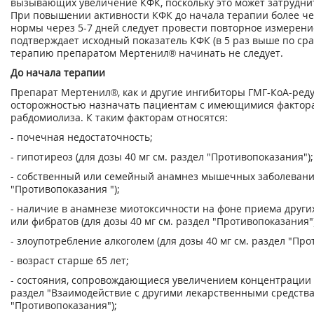
вызывающих увеличение КФК, поскольку это может затрудни
При повышении активности КФК до начала терапии более че
нормы через 5-7 дней следует провести повторное измерени
подтверждает исходный показатель КФК (в 5 раз выше по ср
терапию препаратом Мертенил® начинать не следует.
До начала терапии
Препарат Мертенил®, как и другие ингибиторы ГМГ-КоА-редук
осторожностью назначать пациентам с имеющимися фактора
рабдомиолиза. К таким факторам относятся:
- почечная недостаточность;
- гипотиреоз (для дозы 40 мг см. раздел "Противопоказания");
- собственный или семейный анамнез мышечных заболеваний 
"Противопоказания ");
- наличие в анамнезе миотоксичности на фоне приема други
или фибратов (для дозы 40 мг см. раздел "Противопоказания")
- злоупотребление алкоголем (для дозы 40 мг см. раздел "Про
- возраст старше 65 лет;
- состояния, сопровождающиеся увеличением концентрации п
раздел "Взаимодействие с другими лекарственными средствам
"Противопоказания");