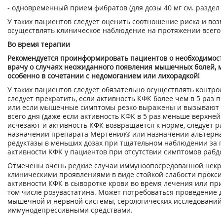
- одновременный прием фибратов (для дозы 40 мг см. раздел
У таких пациентов следует оценить соотношение риска и во
осуществлять клиническое наблюдение на протяжении всего 
Во время терапии
Рекомендуется проинформировать пациентов о необходимос
врачу о случаях неожиданного появления мышечных болей, 
особенно в сочетании с недомоганием или лихорадкой!
У таких пациентов следует обязательно осуществлять контр
следует прекратить, если активность КФК более чем в 5 ра
или если мышечные симптомы резко выражены и вызывают 
всего дня (даже если активность КФК в 5 раз меньше верхне
исчезают и активность КФК возвращается к норме, следует 
назначении препарата Мертенил® или назначении альтерна
редуктазы в меньших дозах при тщательном наблюдении за 
активности КФК у пациентов при отсутствии симптомов раб
Отмечены очень редкие случаи иммуноопосредованной нек
клиническими проявлениями в виде стойкой слабости прок
активности КФК в сыворотке крови во время лечения или пр
том числе розувастатина. Может потребоваться проведение
мышечной и нервной системы, серологических исследований,
иммунодепрессивными средствами.