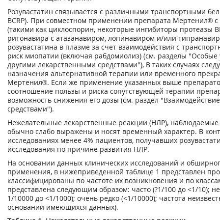
Розувастатин связывается с различными транспортными белк
BCRP). При совместном применении препарата Мертенил® с
(такими как циклоспорин, некоторые ингибиторы протеазы 
ритонавира с атазанавиром, лопинавиром и/или типранав
розувастатина в плазме за счет взаимодействия с транспор
риск миопатии (включая рабдомиолиз) (см. разделы "Особые 
другими лекарственными средствами"), В таких случаях след
назначения альтернативной терапии или временного прек
Мертенил®. Если же применение указанных выше препаратов
соотношение пользы и риска сопутствующей терапии препа
возможность снижения его дозы (см. раздел "Взаимодействи
средствами").
Нежелательные лекарственные реакции (HЛP), наблюдаемые
обычно слабо выражены и носят временный характер. В кон
исследованиях менее 4% пациентов, получавших розувастат
исследования по причине развития HЛP.
На основании данных клинических исследований и обширног
применения, в нижеприведенной таблице 1 представлен про
классифицированы по частоте их возникновения и по класса
представлена следующим образом: часто (?1/100 до <1/10); неча
1/10000 до <1/1000); очень редко (<1/10000); частота неизве
основании имеющихся данных).