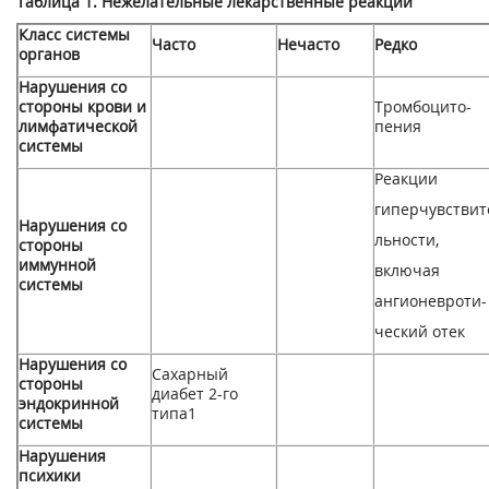
Таблица 1. Нежелательные лекарственные реакции
Класс системы
Часто
Нечасто
Редко
органов
Нарушения со
стороны крови и
Тромбоцито-
лимфатической
пения
системы
Реакции
гиперчувствит
Нарушения со
льности,
стороны
иммунной
включая
системы
ангионевроти-
ческий отек
Нарушения со
Сахарный
стороны
диабет 2-го
эндокринной
типа
1
системы
Нарушения
психики