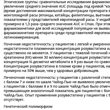
Этнические группы: сравнительные исследования фармакоки
увеличение среднего значения AUC (площадь под кривой "ко
(время достижения максимальной концентрации препарата в
монголоидной расы (японцы, китайцы, филиппинцы, вьетнам
показателями у представителей европеоидной расы. У инд
примерно в 1,3 раза среднего значения AUC и С
m
ах
. При эт
фармакокинетики для всей исследуемой популяции не выяви
фармакокинетике препарата среди представителей европеои
латиноамериканцев.
Почечная недостаточность: у пациентов с легкой и умеренн
недостаточности плазменная концентрация розувастатина и
существенно не меняется. У пациентов с тяжелой почечной 
креатинина (КК) менее 30 мл/мин) концентрация розувастатин
концентрация N-десметил метаболита в 9 раз выше по срав
Концентрация розувастатина в плазме крови у пациентов, н
примерно на 50% выше, чем у здоровых добровольцев.
Печеночная недостаточность: у пациентов с различной сте
с баллом 7 и ниже по шкале Чайлд-Пью не выявлено увеличен
х пациентов с баллами 8 и 9 по шкале Чайлд-Пью было отме
превышающее аналогичный показатель для пациентов с бол
Чайлд-Пью. Опыт применения розувастатина у пациентов с 
отсутствует.
Генетический полиморфизм