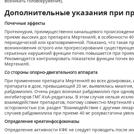
возникать головокружение).
Дополнительные указания при п
Почечные эффекты
Протеинурия, преимущественно канальцевого происхождения
приеме высоких доз препарата Мертенил®, в особенности 40 
периодической или кратковременной. Показано, что такая п
возникновения острого или прогрессирования существующег
серьезных нарушений функции почек повышается при приеме
Рекомендуется контролировать показатели функции почек в
Мертенил®.
Со стороны опорно-двигательного аппарата
При применении препарата Мертенил® во всех дозировках, 
препарата в дозе, превышающей 20 мг, выявлялась миалгия, 
рабдомиолиз. Очень редко возникал рабдомиолиз при одно
ингибиторов ГМГ-КоА-редуктазы. В этом случае нельзя искл
взаимодействие препаратов, поэтому совместно Мертенил® и
осторожностью (см. раздел "Взаимодействие с другими лекар
случаев рабдомиолиза при приеме 40 мг розувастатина увел
Определение креатинфосфокиназы
Определение активности КФК не следует проводить после ин