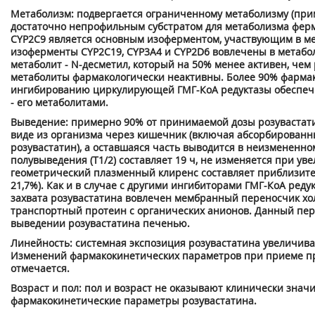
Метаболизм: подвергается ограниченному метаболизму (прим
достаточно непрофильным субстратом для метаболизма фер
CYP2C9 является основным изоферментом, участвующим в мет
изоферменты CYP2C19, CYP3A4 и CYP2D6 вовлечены в метабо
метаболит - N-десметил, который на 50% менее активен, чем
метаболиты фармакологически неактивны. Более 90% фармак
ингибированию циркулирующей ГМГ-КоА редуктазы обеспечи
- его метаболитами.
Выведение: примерно 90% от принимаемой дозы розувастат
виде из организма через кишечник (включая абсорбирован
розувастатин), а оставшаяся часть выводится в неизмененно
полувыведения (Т1/2) составляет 19 ч, не изменяется при у
геометрический плазменный клиренс составляет приблизите
21,7%). Как и в случае с другими ингибиторами ГМГ-КоА реду
захвата розувастатина вовлечен мембранный переносчик хо
транспортный протеин с органических анионов. Данный пер
выведении розувастатина печенью.
Линейность: системная экспозиция розувастатина увеличива
Изменений фармакокинетических параметров при приеме пре
отмечается.
Возраст и пол: пол и возраст не оказывают клинически знач
фармакокинетические параметры розувастатина.