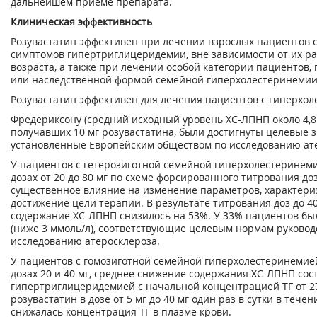
дальнейшем приеме препарата.
Клиническая эффективность
Розувастатин эффективен при лечении взрослых пациентов с
симптомов гипертриглицеридемии, вне зависимости от их р
возраста, а также при лечении особой категории пациентов,
или наследственной формой семейной гиперхолестеринемии
Розувастатин эффективен для лечения пациентов с гиперхолес
Фредериксону (средний исходный уровень ХС-ЛПНП около 4,8 
получавших 10 мг розувастатина, были достигнуты целевые з
установленные Европейским обществом по исследованию атер
У пациентов с гетерозиготной семейной гиперхолестеринем
дозах от 20 до 80 мг по схеме форсированного титрования д
существенное влияние на изменение параметров, характери
достижение цели терапии. В результате титрования доз до 40 
содержание ХС-ЛПНП снизилось на 53%. У 33% пациентов бы
(ниже 3 ммоль/л), соответствующие целевым нормам руковод
исследованию атеросклероза.
У пациентов с гомозиготной семейной гиперхолестеринемие
дозах 20 и 40 мг, среднее снижение содержания ХС-ЛПНП сос
гипертриглицеридемией с начальной концентрацией ТГ от 27
розувастатин в дозе от 5 мг до 40 мг один раз в сутки в тече
снижалась концентрация ТГ в плазме крови.