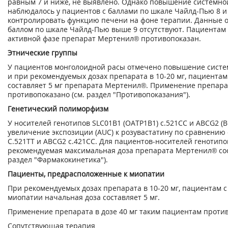
равным 7 и ниже, не выявлено. Однако повышение системн
наблюдалось у пациентов с баллами по шкале Чайлд-Пью 8 и 
контролировать функцию печени на фоне терапии. Данные 
баллом по шкале Чайлд-Пью выше 9 отсутствуют. Пациентам
активной фазе препарат Мертенил® противопоказан.
Этнические группы
У пациентов монголоидной расы отмечено повышение систе
и при рекомендуемых дозах препарата в 10-20 мг, пациентам
составляет 5 мг препарата Мертенил®. Применение препарат
противопоказано (см. раздел "Противопоказания").
Генетический полиморфизм
У носителей генотипов SLC01B1 (ОАТР1В1) с.521СС и ABCG2 (B
увеличение экспозиции (AUC) к розувастатину по сравнению
С.521ТТ и ABCG2 с.421СС. Для пациентов-носителей генотипо
рекомендуемая максимальная доза препарата Мертенил® соста
раздел "Фармакокинетика").
Пациенты, предрасположенные к миопатии
При рекомендуемых дозах препарата в 10-20 мг, пациентам 
миопатии начальная доза составляет 5 мг.
Применение препарата в дозе 40 мг таким пациентам проти
Сопутствующая терапия