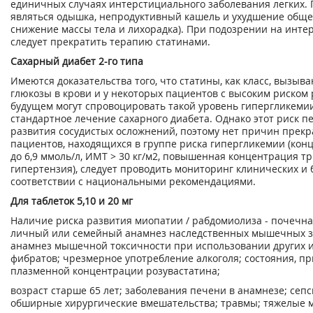
единичных случаях интерстициального заболевания легких.
являться одышка, непродуктивный кашель и ухудшение общег
снижение массы тела и лихорадка). При подозрении на инте
следует прекратить терапию статинами.
Сахарный диабет 2-го типа
Имеются доказательства того, что статины, как класс, выз
глюкозы в крови и у некоторых пациентов с высоким риском 
будущем могут спровоцировать такой уровень гипергликемии
стандартное лечение сахарного диабета. Однако этот риск 
развития сосудистых осложнений, поэтому нет причин прекр
пациентов, находящихся в группе риска гипергликемии (кон
до 6,9 ммоль/л, ИМТ > 30 кг/м
2
, повышенная концентрация тр
гипертензия), следует проводить мониторинг клинических и 
соответствии с национальными рекомендациями.
Для таблеток 5,10 и 20 мг
Наличие риска развития миопатии / рабдомиолиза - почечна
личный или семейный анамнез наследственных мышечных 
анамнез мышечной токсичности при использовании других и
фибратов; чрезмерное употребление алкоголя; состояния, 
плазменной концентрации розувастатина;
возраст старше 65 лет; заболевания печени в анамнезе; сепс
обширные хирургические вмешательства; травмы; тяжелые 