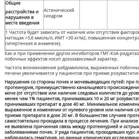
Общие
Астеничес­кий
расстройства и
синдром
нарушения в
месте введения
1
Частота будет зависеть от наличия или отсутствия фактор
натощак >5,6 ммоль/л, ИМТ >30 кг/м
2
, повышенная концентр
гипертензия в анамнезе).
Как и при применении других ингибиторов ГМГ-КоА-редуктаз
побочных эффектов носит дозозависимый характер.
Частота возникновения рабдомиолиза, выраженных побочных
печени увеличивается у пациентов при приеме розувастатина
Нарушения со стороны почек и мочевыводящих путей: при п
протеинурия, преимущественно канальцевого происхождени
моче (от отсутствия или наличия следовых количеств до уро
менее чем 1% пациентов, принимавших 10 и 20 мг розуваста
принимавших препарат в дозе 40 мг. Минимальное изменение
выраженное в изменении от нулевого уровня или наличия сл
приеме препарата в дозе 20 мг. В большинстве случаев про
самостоятельно проходила в процессе лечения. При анализ
не выявлена причинная связь между протеинурией и остр
заболеваниями почек. У ряда пациентов, проходивших курс 
наблюдалась гематурия, но данные клинических исследовани