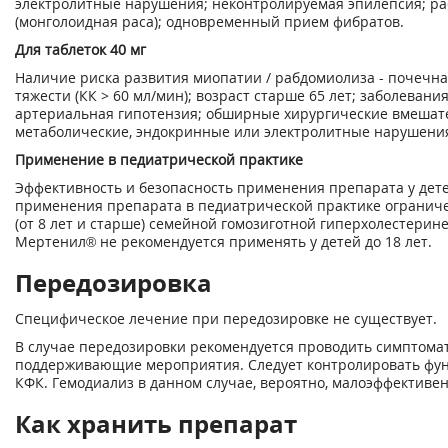
электролитные нарушения; неконтролируемая эпилепсия; р
(монголоидная раса); одновременный прием фибратов.
Для таблеток 40 мг
Наличие риска развития миопатии / рабдомиолиза - почечна
тяжести (КК > 60 мл/мин); возраст старше 65 лет; заболевани
артериальная гипотензия; обширные хирургические вмешате
метаболические, эндокринные или электролитные нарушения
Применение в педиатрической практике
Эффективность и безопасность применения препарата у дете
применения препарата в педиатрической практике огранич
(от 8 лет и старше) семейной гомозиготной гиперхолестери
Мертенил® не рекомендуется применять у детей до 18 лет.
Передозировка
Специфическое лечение при передозировке не существует.
В случае передозировки рекомендуется проводить симптома
поддерживающие мероприятия. Следует контролировать фун
КФК. Гемодиализ в данном случае, вероятно, малоэффективен
Как хранить препарат