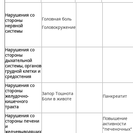
Нарушения со
Головная боль
стороны
нервной
Головокружение
системы
Нарушения со
стороны
дыхательной
системы, органов
грудной клетки и
средостения
Нарушения со
стороны
Запор Тошнота
желудочно-
Панкреатит
Боли в животе
кишечного
тракта
Нарушения со
Повышение
стороны печени
активности
и
"печеночных"
желчевыводяших