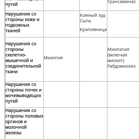
трансаминаз
путей
Нарушения со
Кожный зуд
стороны кожи и
Сыпь
подкожных
Крапивница
тканей
Нарушения со
стороны
Миопатия
скелетно-
(включая
Миалгия
мышечной и
миозит)
соединительной
Рабдомиолиз
ткани
Нарушения со
стороны почек и
мочевыводящих
путей
Нарушения со
стороны половых
органов и
молочной
железы