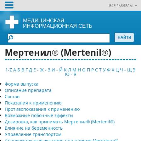
ВСЕ РАЗДЕЛЫ
МЕДИЦИНСКАЯ
ИНФОРМАЦИОННАЯ СЕТЬ
Мертенил® (Mertenil®)
1-Z
А
Б
В
Г
Д
Е - Ж - З
И - Й
К
Л
М
Н
О
П
Р
С
Т
У
Ф
Х
Ц
Ч - Щ
Э
Ю - Я
Форма выпуска
Описание препарата
Состав
Показания к применению
Противопоказания к применению
Возможные побочные эффекты
Дозировка, как принимать Мертенил® (Mertenil®)
Влияние на беременность
Управление транспортом
Дополнительные указания при приеме Мертенил®