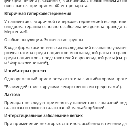
функции печени (связанных, в основном, с повышением акти
повышается при приеме 40 мг препарата.
Вторичная гиперхолестеринемия
У пациентов с вторичной гиперхолестеринемией вследствие
синдрома терапия основного заболевания должна проводить
Мертенил®.
Особые популяции. Этнические группы
В ходе фармакокинетических исследований выявлено увели
розувастатина среди пациентов монголоидной расы по сра
среди пациентов - представителей европеоидной расы (см. 
и "Фармакокинетика"),
Ингибиторы протеаз
Одновременный прием розувастатина с ингибиторами протеа
"Взаимодействие с другими лекарственными средствами").
Лактоза
Препарат не следует применять у пациентов с лактазной не
галактозы и глюкозо-галактозной мальабсорбцией.
Интерстициальное заболевание легких
При применении некоторых статинов, особенно в течение дл