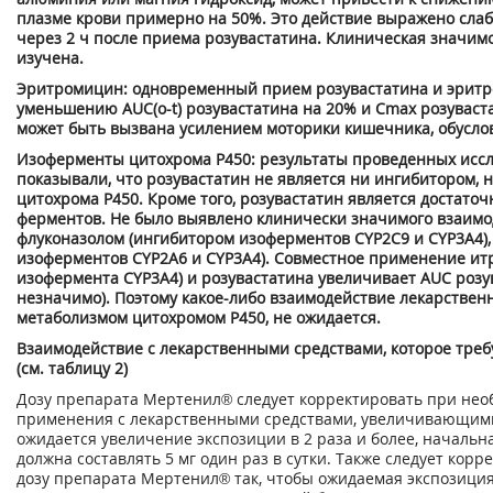
плазме крови примерно на 50%. Это действие выражено сла
через 2 ч после приема розувастатина. Клиническая значим
изучена.
Эритромицин: одновременный прием розувастатина и эритр
уменьшению AUC(o-t) розувастатина на 20% и С
m
ах
розуваста
может быть вызвана усилением моторики кишечника, обусл
Изоферменты цитохрома Р450: результаты проведенных исследо
показывали, что розувастатин не является ни ингибитором,
цитохрома Р450. Кроме того, розувастатин является достаточ
ферментов. Не было выявлено клинически значимого взаимо
флуконазолом (ингибитором изоферментов CYP2C9 и CYP3A4),
изоферментов CYP2A6 и CYP3A4). Совместное применение ит
изофермента CYP3A4) и розувастатина увеличивает AUC розу
незначимо). Поэтому какое-либо взаимодействие лекарственн
метаболизмом цитохромом Р450, не ожидается.
Взаимодействие с лекарственными средствами, которое треб
(см. таблицу 2)
Дозу препарата Мертенил® следует корректировать при необ
применения с лекарственными средствами, увеличивающими 
ожидается увеличение экспозиции в 2 раза и более, началь
должна составлять 5 мг один раз в сутки. Также следует ко
дозу препарата Мертенил® так, чтобы ожидаемая экспозиция