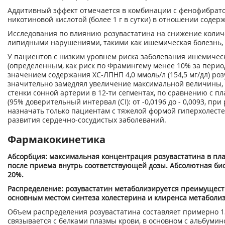
Аддитивный эффект отмечается в комбинации с фенофибрато
никотиновой кислотой (более 1 г в сутки) в отношении содер
Исследования по влиянию розувастатина на снижение коли
липидными нарушениями, такими как ишемическая болезнь, 
У пациентов с низким уровнем риска заболевания ишемичес
(определенным, как риск по Фрамингему менее 10% за период
значением содержания ХС-ЛПНП 4,0 ммоль/л (154,5 мг/дл) розу
значительно замедлял увеличение максимальной величины
стенки сонной артерии в 12-ти сегментах, по сравнению с пл
(95% доверительный интервал (CI): от -0,0196 до - 0,0093, при 
назначать только пациентам с тяжелой формой гиперхолест
развития сердечно-сосудистых заболеваний.
Фармакокинетика
Абсорбция: максимальная концентрация розувастатина в пла
после приема внутрь соответствующей дозы. Абсолютная би
20%.
Распределение: розувастатин метаболизируется преимущест
основным местом синтеза холестерина и клиренса метаболи
Объем распределения розувастатина составляет примерно 13
связывается с белками плазмы крови, в основном с альбумин