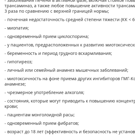
- заболевания печени в активной фазе, включая стойкое по
трансаминаз, а также любое повышение активности трансами
3 раза по сравнению с верхней границей нормы;
- почечная недостаточность средней степени тяжести (КК < 6
- миопатия;
- одновременный прием циклоспорина;
- у пациентов, предрасположенных к развитию миотоксическ
- беременность и период грудного вскармливания;
- гипотиреоз;
- личный или семейный анамнез мышечных заболеваний;
- миотоксичность на фоне приема других ингибиторов ГМГ-К
анамнезе;
- чрезмерное употребление алкоголя;
- состояния, которые могут приводить к повышению концент
крови;
- пациентам монголоидной расы;
- одновременный прием фибратов;
- возраст до 18 лет (эффективность и безопасность не устано