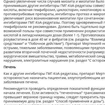
Однако увеличение числа случаев миозита и миопатии было 
принимавших другие ингибиторы ГМГ-КоА-редуктазы совмес
кислоты, включая гемфиброзил, циклоспорин, никотиновую к
противогрибковые препараты, ингибиторы протеаз и макро
увеличивает риск возникновения миопатии при сочетанном
ингибиторами ГМГ-КоА-редуктазы. Поэтому одновременный 
гемфиброзила не рекомендован. Должно быть тщательно оце
возможной пользы при совместном применении розувастати
кислотой в липидснижающих дозах (более 1 г). Противопок
розувастатина в дозе 40 мг и фибратов (см. разделы "Взаим
средствами" и "Побочное действие"). Препарат Мертенил® н
острыми, тяжелыми заболеваниями, позволяющими предпол
развитием вторичной почечной недостаточности (например: 
хирургическое вмешательство, травма, метаболический синд
нарушения, электролитные нарушения (см. раздел "С осторож
Печень
Как и другие ингибиторы ГМГ-КоА-редуктазы, препарат Мерт
осторожностью назначать пациентам, злоупотребляющим а
заболевания печени.
Рекомендуется проводить определение показателей функции 
начала лечения. Если активность "печеночных" трансаминаз 
превышает верхнюю границу нормы, следует прекратить пр
принимаемую дозу (см. раздел "Способ применения и дозы")