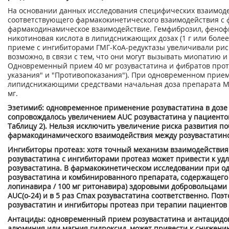
На основании данных исследования специфических взаимод
соответствующего фармакокинетического взаимодействия с 
фармакодинамическое взаимодействие. Гемфиброзил, фенофи
никотиновая кислота в липидснижающих дозах (1 г или более
приеме с ингибиторами ГМГ-КоА-редуктазы увеличивали рис
возможно, в связи с тем, что они могут вызывать миопатию 
Одновременный прием 40 мг розувастатина и фибратов прот
указания" и "Противопоказания"). При одновременном прие
липидснижающими средствами начальная доза препарата М
мг.
Эзетимиб: одновременное применение розувастатина в дозе 1
сопровождалось увеличением AUC розувастатина у пациентов
Таблицу 2). Нельзя исключить увеличение риска развития по
фармакодинамического взаимодействия между розувастатино
Ингибиторы протеаз: хотя точный механизм взаимодействи
розувастатина с ингибиторами протеаз может привести к у
розувастатина. В фармакокинетическом исследовании при о
розувастатина и комбинированного препарата, содержащего 
лопинавира / 100 мг ритонавира) здоровыми добровольцами
AUC(o-24) и в 5 раз С
m
ах
розувастатина соответственно. Поэ
розувастатин и ингибиторы протеаз при терапии пациентов 
Антациды: одновременный прием розувастатина и антацидов
алюминия или магния гидроксид, может привести к снижени