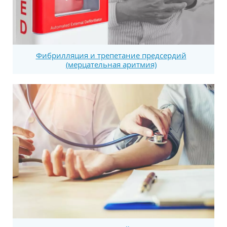
Фибрилляция и трепетание предсердий
(мерцательная аритмия)