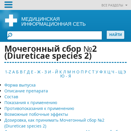
ВСЕ РАЗДЕЛЫ
МЕДИЦИНСКАЯ
ИНФОРМАЦИОННАЯ СЕТЬ
Мочегонный сбор №2
(Diureticae species 2)
1-Z
А
Б
В
Г
Д
Е - Ж - З
И - Й
К
Л
М
Н
О
П
Р
С
Т
У
Ф
Х
Ц
Ч - Щ
Э
Ю - Я
Форма выпуска
Описание препарата
Состав
Показания к применению
Противопоказания к применению
Возможные побочные эффекты
Дозировка, как принимать Мочегонный сбор №2
(Diureticae species 2)