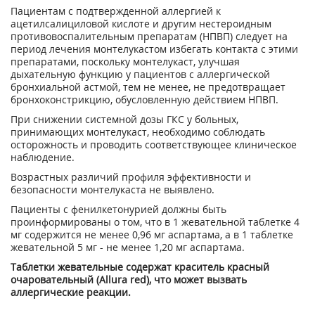
Пациентам с подтвержденной аллергией к
ацетилсалициловой кислоте и другим нестероидным
противовоспалительным препаратам (НПВП) следует на
период лечения монтелукастом избегать контакта с этими
препаратами, поскольку монтелукаст, улучшая
дыхательную функцию у пациентов с аллергической
бронхиальной астмой, тем не менее, не предотвращает
бронхоконстрикцию, обусловленную действием НПВП.
При снижении системной дозы ГКС у больных,
принимающих монтелукаст, необходимо соблюдать
осторожность и проводить соответствующее клиническое
наблюдение.
Возрастных различий профиля эффективности и
безопасности монтелукаста не выявлено.
Пациенты с фенилкетонурией должны быть
проинформированы о том, что в 1 жевательной таблетке 4
мг содержится не менее 0,96 мг аспартама, а в 1 таблетке
жевательной 5 мг - не менее 1,20 мг аспартама.
Таблетки жевательные содержат краситель красный
очаровательный (Allura red), что может вызвать
аллергические реакции.