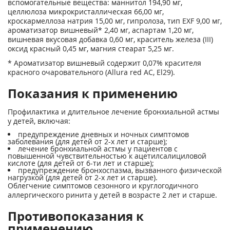
вспомогательные вещества: маннитол 194,90 мг,
целлюлоза микрокристаллическая 66,00 мг,
кроскармеллоза натрия 15,00 мг, гипролоза, тип EXF 9,00 мг,
ароматизатор вишневый* 2,40 мг, аспартам 1,20 мг,
вишневая вкусовая добавка 0,60 мг, краситель железа (III)
оксид красный 0,45 мг, магния стеарат 5,25 мг.
* Ароматизатор вишневый содержит 0,07% красителя
красного очаровательного (Allura red АС, El29).
Показания к применению
Профилактика и длительное лечение бронхиальной астмы
у детей, включая:
предупреждение дневных и ночных симптомов
заболевания (для детей от 2-х лет и старше);
лечение бронхиальной астмы у пациентов с
повышенной чувствительностью к ацетилсалициловой
кислоте (для детей от 6-ти лет и старше);
предупреждение бронхоспазма, вызванного физической
нагрузкой (для детей от 2-х лет и старше).
Облегчение симптомов сезонного и круглогодичного
аллергического ринита у детей в возрасте 2 лет и старше.
Противопоказания к
применению