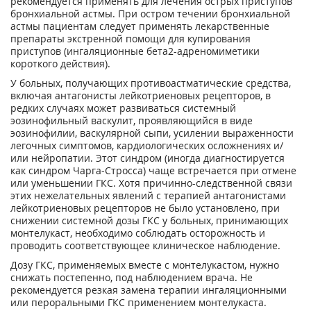
рекомендуется применять для лечения острых приступов
бронхиальной астмы. При остром течении бронхиальной
астмы пациентам следует применять лекарственные
препараты экстренной помощи для купирования
приступов (ингаляционные бета
2
-адреномиметики
короткого действия).
У больных, получающих противоастматические средства,
включая антагонисты лейкотриеновых рецепторов, в
редких случаях может развиваться системный
эозинофильный васкулит, проявляющийся в виде
эозинофилии, васкулярной сыпи, усилении выраженности
легочных симптомов, кардиологических осложнениях и/
или нейропатии. Этот синдром (иногда диагностируется
как синдром Чарга-Стросса) чаще встречается при отмене
или уменьшении ГКС. Хотя причинно-следственной связи
этих нежелательных явлений с терапией антагонистами
лейкотриеновых рецепторов не было установлено, при
снижении системной дозы ГКС у больных, принимающих
монтелукаст, необходимо соблюдать осторожность и
проводить соответствующее клиническое наблюдение.
Дозу ГКС, применяемых вместе с монтелукастом, нужно
снижать постепенно, под наблюдением врача. Не
рекомендуется резкая замена терапии ингаляционными
или пероральными ГКС применением монтелукаста.