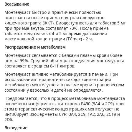
Всасывание
Монтелукаст быстро и практически полностью
всасывается после приема внутрь из желудочно-
кишечного тракта (ЖКТ). Биодоступность для таблеток 5 мг
при приеме внутрь составляет 73%. После приема
таблеток жевательных 4 и 5 мг время достижения
максимальной концентрации (ТС
mах
) - 2 ч.
Распределение и метаболизм
Монтелукаст связывается с белками плазмы крови более
чем на 99%. Средний объем распределения монтелукаста
составляет в среднем 8-11 литров.
Монтелукаст активно метаболизируется в печени. При
использовании терапевтических доз концентрация
метаболитов монтелукаста в плазме крови в равновесном
состоянии у взрослых и детей не определяется.
Предполагается, что в процесс метаболизма монтелукаста
вовлечены изоферменты цитохрома Р450 (3А4 и 2С9), при
этом в терапевтических концентрациях монтелукаст не
ингибирует изоферменты CYP: 3А4, 2С9, 1А2, 2А6, 2С19 и
2D6.
Выведение