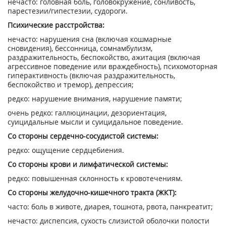
нечасто: головная боль, головокружение, сонливость,
парестезии/гипестезии, судороги.
Психические расстройства:
нечасто: нарушения сна (включая кошмарные
сновидения), бессонница, сомнамбулизм,
раздражительность, беспокойство, ажитация (включая
агрессивное поведение или враждебность), психомоторная
гиперактивность (включая раздражительность,
беспокойство и тремор), депрессия;
редко: нарушение внимания, нарушение памяти;
очень редко: галлюцинации, дезориентация,
суицидальные мысли и суицидальное поведение.
Со стороны сердечно-сосудистой системы:
редко: ощущение сердцебиения.
Со стороны крови и лимфатической системы:
редко: повышенная склонность к кровотечениям.
Со стороны желудочно-кишечного тракта (ЖКТ):
часто: боль в животе, диарея, тошнота, рвота, панкреатит;
нечасто: диспепсия, сухость слизистой оболочки полости