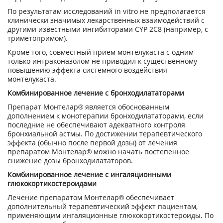
По результатам исследований in vitro не предполагается
клинически значимых лекарственных взаимодействий с
другими известными ингибиторами CYP 2С8 (например, с
триметопримом).
Кроме того, совместный прием монтелукаста с одним
только интраконазолом не приводил к существенному
повышению эффекта системного воздействия
монтелукаста.
Комбинированное лечение с бронходилататорами
Препарат Монтелар® является обоснованным
дополнением к монотерапии бронходилататорами, если
последние не обеспечивают адекватного контроля
бронхиальной астмы. По достижении терапевтического
эффекта (обычно после первой дозы) от лечения
препаратом Монтелар® можно начать постепенное
снижение дозы бронходилататоров.
Комбинированное лечение с ингаляционными
глюкокортикостероидами
Лечение препаратом Монтелар® обеспечивает
дополнительный терапевтический эффект пациентам,
применяющим ингаляционные глюкокортикостероиды. По