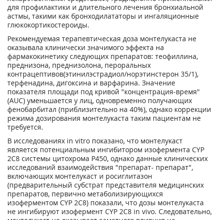
для профилактики и длительного лечения бронхиальной
астмы, такими как бронходилататоры и ингаляционные
глюкокортикостероиды.
Рекомендуемая терапевтическая доза монтелукаста не
оказывала клинически значимого эффекта на
фармакокинетику следующих препаратов: теофиллина,
преднизона, преднизолона, пероральных
контрацептивов(этинилэстрадиол/норэтинстерон 35/1),
терфенадина, дигоксина и варфарина. Значение
показателя площади под кривой "концентрация-время"
(AUC) уменьшается у лиц, одновременно получающих
фенобарбитал (приблизительно на 40%), однако коррекции
режима дозирования монтелукаста таким пациентам не
требуется.
В исследованиях in vitro показано, что монтелукаст
является потенциальным ингибитором изофермента CYP
2С8 системы цитохрома Р450, однако данные клинических
исследований взаимодействия "препарат- препарат",
включающих монтелукаст и росиглитазон
(предварительный субстрат представителя медицинских
препаратов, первично метаболизирующихся
изоферментом CYP 2С8) показали, что дозы монтелукаста
не ингибируют изофермент CYP 2С8 in vivo. Следовательно,