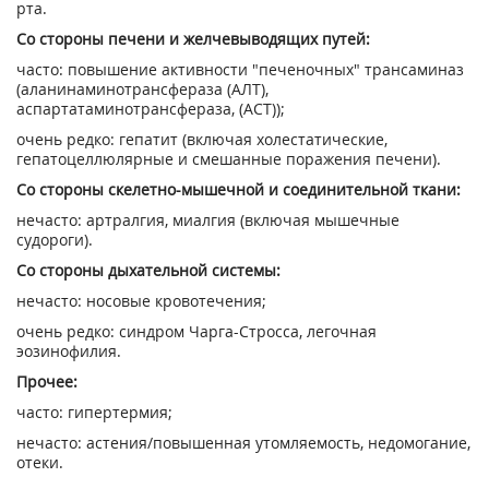
рта.
Со стороны печени и желчевыводящих путей:
часто: повышение активности "печеночных" трансаминаз
(аланинаминотрансфераза (АЛТ),
аспартатаминотрансфераза, (ACT));
очень редко: гепатит (включая холестатические,
гепатоцеллюлярные и смешанные поражения печени).
Со стороны скелетно-мышечной и соединительной ткани:
нечасто: артралгия, миалгия (включая мышечные
судороги).
Со стороны дыхательной системы:
нечасто: носовые кровотечения;
очень редко: синдром Чарга-Стросса, легочная
эозинофилия.
Прочее:
часто: гипертермия;
нечасто: астения/повышенная утомляемость, недомогание,
отеки.