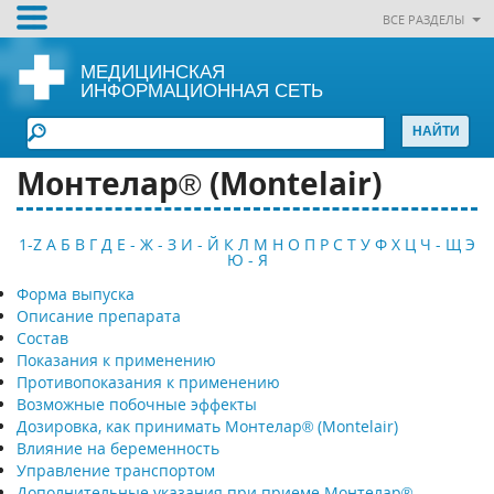
ВСЕ РАЗДЕЛЫ
МЕДИЦИНСКАЯ
ИНФОРМАЦИОННАЯ СЕТЬ
Монтелар® (Montelair)
1-Z
А
Б
В
Г
Д
Е - Ж - З
И - Й
К
Л
М
Н
О
П
Р
С
Т
У
Ф
Х
Ц
Ч - Щ
Э
Ю - Я
Форма выпуска
Описание препарата
Состав
Показания к применению
Противопоказания к применению
Возможные побочные эффекты
Дозировка, как принимать Монтелар® (Montelair)
Влияние на беременность
Управление транспортом
Дополнительные указания при приеме Монтелар®