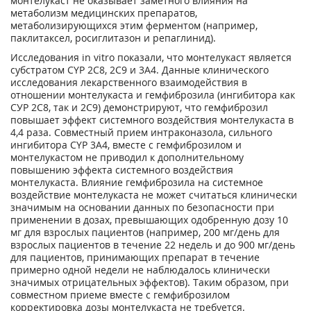
монтелукаст не оказывает заметного влияния на
метаболизм медицинских препаратов,
метаболизирующихся этим ферментом (например,
паклитаксел, росиглитазон и репаглинид).
Исследования in vitro показали, что монтелукаст является
субстратом CYP 2С8, 2С9 и 3А4. Данные клинического
исследования лекарственного взаимодействия в
отношении монтелукаста и гемфиброзила (ингибитора как
СУР 2С8, так и 2С9) демонстрируют, что гемфиброзил
повышает эффект системного воздействия монтелукаста в
4,4 раза. Совместный прием интраконазола, сильного
ингибитора CYP 3А4, вместе с гемфиброзилом и
монтелукастом не приводил к дополнительному
повышению эффекта системного воздействия
монтелукаста. Влияние гемфиброзила на системное
воздействие монтелукаста не может считаться клинически
значимым на основании данных по безопасности при
применении в дозах, превышающих одобренную дозу 10
мг для взрослых пациентов (например, 200 мг/день для
взрослых пациентов в течение 22 недель и до 900 мг/день
для пациентов, принимающих препарат в течение
примерно одной недели не наблюдалось клинически
значимых отрицательных эффектов). Таким образом, при
совместном приеме вместе с гемфиброзилом
корректировка дозы монтелукаста не требуется.