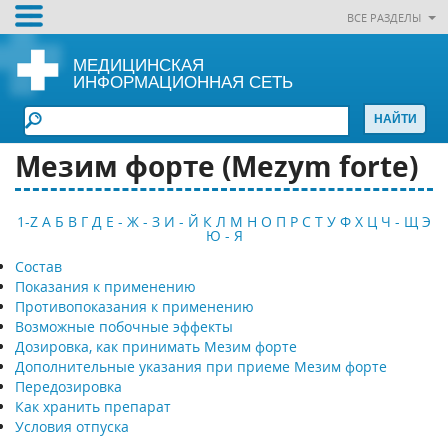
ВСЕ РАЗДЕЛЫ
МЕДИЦИНСКАЯ
ИНФОРМАЦИОННАЯ СЕТЬ
Мезим форте (Mezym forte)
1-Z
А
Б
В
Г
Д
Е - Ж - З
И - Й
К
Л
М
Н
О
П
Р
С
Т
У
Ф
Х
Ц
Ч - Щ
Э
Ю - Я
Состав
Показания к применению
Противопоказания к применению
Возможные побочные эффекты
Дозировка, как принимать Мезим форте
Дополнительные указания при приеме Мезим форте
Передозировка
Как хранить препарат
Условия отпуска