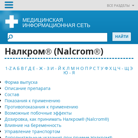
ВСЕ РАЗДЕЛЫ
МЕДИЦИНСКАЯ
ИНФОРМАЦИОННАЯ СЕТЬ
Налкром® (Nalcrom®)
1-Z
А
Б
В
Г
Д
Е - Ж - З
И - Й
К
Л
М
Н
О
П
Р
С
Т
У
Ф
Х
Ц
Ч - Щ
Э
Ю - Я
Форма выпуска
Описание препарата
Состав
Показания к применению
Противопоказания к применению
Возможные побочные эффекты
Дозировка, как принимать Налкром® (Nalcrom®)
Влияние на беременность
Управление транспортом
Дополнительные указания при приеме Налкром®