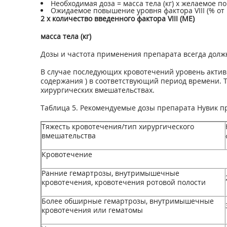
Необходимая доза = масса тела (кг) х желаемое пов
Ожидаемое повышение уровня фактора VIII (% от
2 х количество введенного фактора VIII (МЕ)
масса тела (кг)
Дозы и частота применения препарата всегда долж
В случае последующих кровотечений уровень активн
содержания ) в соответствующий период времени. 
хирургических вмешательствах.
Таблица 5. Рекомендуемые дозы препарата Нувик п
Тяжесть кровотечения/тип хирургического
вмешательства
Кровотечение
Ранние гемартрозы, внутримышечные
кровотечения, кровотечения ротовой полости
Более обширные гемартрозы, внутримышечные
кровотечения или гематомы