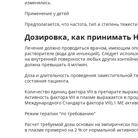
изменялись.
Применение у детей
Предполагается, что частота, тип и степень тяжест
Дозировка, как принимать Н
Лечение должно проводиться врачом, имеющим опы
растворителе (вода для инъекций). Следует использ
на внутренней поверхности любых других контейне
должна превышать 4 мл/мин.
Доза и длительность проведения заместительной тер
состояния пациента.
Количество единиц фактора VIII в препарате выраж
Активность фактора VIII в плазме выражается в про
Международного Стандарта фактора VIII).1 МЕ актив
Режим терапии "по требованию"
Расчет требуемой дозы основан на эмпирически полу
в плазме примерно на 2 % от нормальной активности