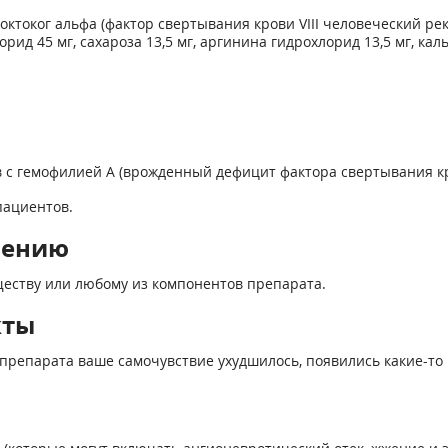
ктоког альфа (фактор свертывания крови VIII человеческий ре
ид 45 мг, сахароза 13,5 мг, аргинина гидрохлорид 13,5 мг, каль
с гемофилией А (врожденный дефицит фактора свертывания кро
пациентов.
нению
еству или любому из компонентов препарата.
кты
препарата ваше самочувствие ухудшилось, появились какие-то 