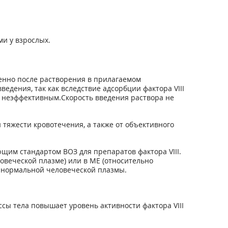
ми у взрослых.
енно после растворения в прилагаемом
едения, так как вследствие адсорбции фактора VIII
 неэффективным.Скорость введения раствора не
 тяжести кровотечения, а также от объективного
щим стандартом ВОЗ для препаратов фактора VIII.
ловеческой плазме) или в МЕ (относительно
мл нормальной человеческой плазмы.
ссы тела повышает уровень активности фактора VIII