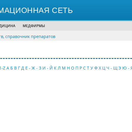
МАЦИОННАЯ СЕТЬ
ЕДИЦИНА
МЕДФИРМЫ
тв, справочник препаратов
1-Z
А
Б
В
Г
Д
Е - Ж - З
И - Й
К
Л
М
Н
О
П
Р
С
Т
У
Ф
Х
Ц
Ч - Щ
Э
Ю - 