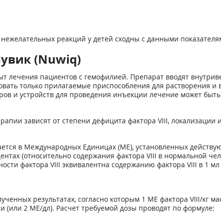
и нежелательных реакций у детей сходны с данными показателя
увик (Nuwiq)
т лечения пациентов с гемофилией. Препарат вводят внутрив
овать только прилагаемые приспособления для растворения и вв
ров и устройств для проведения инъекции лечение может быть
апии зависят от степени дефицита фактора VIII, локализации и
ается в Международных Единицах (МЕ), установленных действую
центах (относительно содержания фактора VIII в нормальной че
ности фактора VIII эквивалентна содержанию фактора VIII в 1 
ченных результатах, согласно которым 1 МЕ фактора VIII/кг ма
 (или 2 МЕ/дл). Расчет требуемой дозы проводят по формуле: