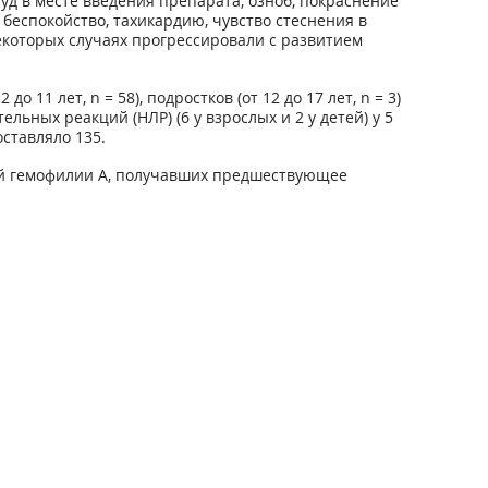
уд в месте введения препарата, озноб, покраснение
беспокойство, тахикардию, чувство стеснения в
некоторых случаях прогрессировали с развитием
1 лет, n = 58), подростков (от 12 до 17 лет, n = 3)
ьных реакций (НЛР) (6 у взрослых и 2 у детей) у 5
ставляло 135.
ой гемофилии А, получавших предшествующее