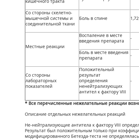
кишечного тракта
Со стороны скелетно-
мышечной системы и
Боль в спине
1,7
соединительной ткани
Воспаление в месте
-
введения препарата
Местные реакции
Боль в месте введения
-
препарата
Положительный
Со стороны
результат
лабораторных
определения
-
показателей
ненейтрализующих
антител к фактору VIII
* Все перечисленные нежелательные реакции возн
Описание отдельных нежелательных реакций
Не-нейтрализующие антитела к фактору VIII опреде
Результат был положительным только при коэффици
модифицированного Бетезда-теста не определялась.