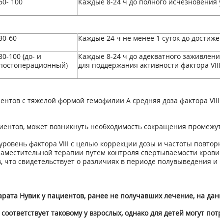
60- 100
Каждые 8-24 ч до полного исчезновения 
30-60
Каждые 24 ч не менее 1 суток до достиж
80-100 (до- и
Каждые 8-24 ч до адекватного заживлени
постоперационный)
для поддержания активности фактора VIII
нтов с тяжелой формой гемофилии А средняя доза фактора VIII 
ациентов, может возникнуть необходимость сокращения промеж
уровень фактора VIII с целью коррекции дозы и частоты повтор
естительной терапии путем контроля свертываемости крови (ак
 что свидетельствует о различиях в периоде полувыведения и
ата Нувик у пациентов, ранее не получавших лечение, на дан
оответствует таковому у взрослых, однако для детей могут по