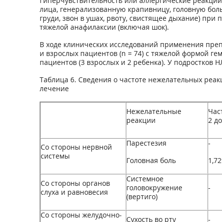
Гиперчувствительность или аллергические реакции 
лица, генерализованную крапивницу, головную боль
груди, звон в ушах, рвоту, свистящее дыхание) при
тяжелой анафилаксии (включая шок).
В ходе клинических исследований применения препара
и взрослых пациентов (n = 74) с тяжелой формой ге
пациентов (3 взрослых и 2 ребенка). У подростков 
Таблица 6. Сведения о частоте нежелательных реа
лечение
Нежелательные
Час
реакции
2 до
Парестезия
-
Со стороны нервной
системы
Головная боль
1,7
Системное
Со стороны органов
головокружение
-
слуха и равновесия
(вертиго)
Со стороны желудочно-
Сухость во рту
-