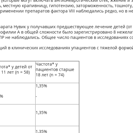
(которые могут включать ангионевротический отек, жжение и з
, местную крапивницу, гипотензию, заторможенность, тошноту, 
 применении препаратов фактора VIII наблюдались редко, но в 
та Нувик у получавших предшествующее лечение детей (от 2 до 1
мофилии А в общей сложности было зарегистрировано 8 нежелател
НЛР не наблюдались. Общее число пациентов в исследованиях со
кций в клинических исследованиях упациентов с тяжелой форм
Частота* у
тота* у детей от
пациентов старше
 11 лет (n = 58)
18 лет (n = 74)
1,35%
2%
-
1,35%
1,35%