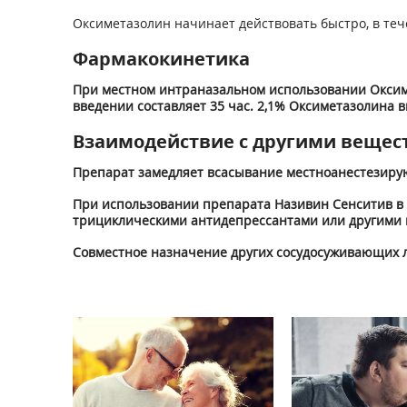
Оксиметазолин начинает действовать быстро, в теч
Фармакокинетика
При местном интраназальном использовании Оксим
введении составляет 35 час. 2,1% Оксиметазолина вы
Взаимодействие с другими вещес
Препарат замедляет всасывание местноанестезирую
При использовании препарата Називин Сенситив в 
трициклическими антидепрессантами или другими
Совместное назначение других сосудосуживающих л