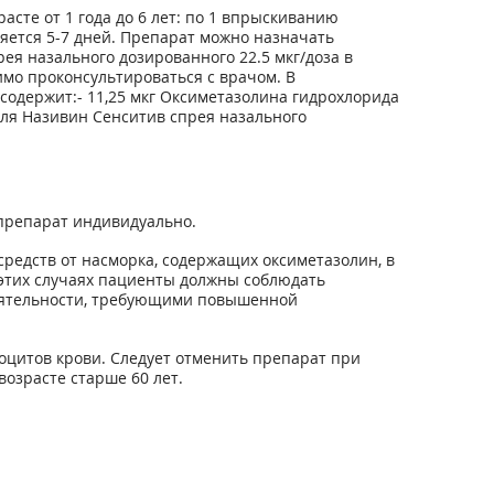
сте от 1 года до 6 лет: по 1 впрыскиванию
няется 5-7 дней. Препарат можно назначать
ея назального дозированного 22.5 мкг/доза в
имо проконсультироваться с врачом. В
содержит:- 11,25 мкг Оксиметазолина гидрохлорида
 для Називин Сенситив спрея назального
препарат индивидуально.
редств от насморка, содержащих оксиметазолин, в
этих случаях пациенты должны соблюдать
еятельности, требующими повышенной
боцитов крови. Следует отменить препарат при
возрасте старше 60 лет.