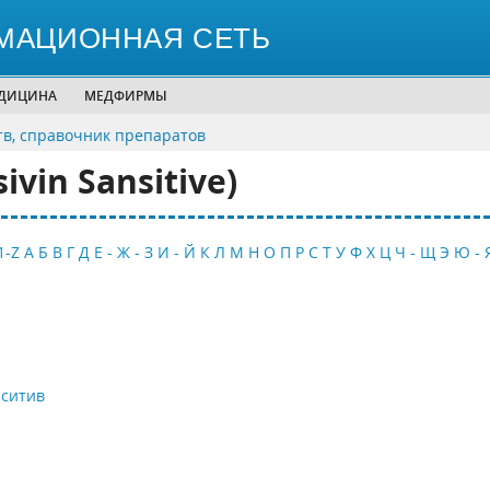
МАЦИОННАЯ СЕТЬ
ЕДИЦИНА
МЕДФИРМЫ
тв, справочник препаратов
vin Sansitive)
1-Z
А
Б
В
Г
Д
Е - Ж - З
И - Й
К
Л
М
Н
О
П
Р
С
Т
У
Ф
Х
Ц
Ч - Щ
Э
Ю - 
нситив