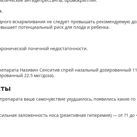
циклические антидепрессанты, бромокриптин.
.
дного вскармливания не следует превышать рекомендуемую доз
евышает потенциальный риск для плода и ребенка.
хронической почечной недостаточности.
препарата Називин Сенситив спрей назальный дозированный 11.25
рованный 22.5 мкг/доза).
кты
препарата ваше самочувствие ухудшилось, появились какие-то 
 сильная заложенность носа (реактивная гиперемия) — от ?1 до 