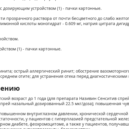
 с дозирующим устройством (1) - пачки картонные.
ти прозрачного раствора от почти бесцветного до слабо желтог
 лимонной кислоты моногидрат - 0.609 мг, натрия цитрата дигидра
ройством.
йством (1) - пачки картонные.
нита; острый аллергический ринит; обострение вазомоторного 
, среднем отите; для устранения отека перед диагностическими
нению
ский возраст до 1 года (для препарата Називин Сенситив спре
 спрей назальный дозированный 22.5 мкг/доза); повышенная чу
повышенном внутриглазном давлении, хронической сердечной 
таточности, у пациентов с гиперплазией предстательной желе
арном диабете, феохромоцитоме, а также у пациентов, получа