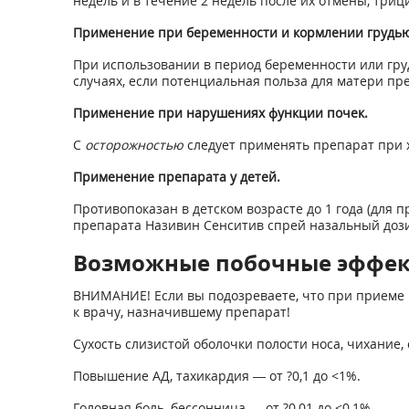
недель и в течение 2 недель после их отмены, три
Применение при беременности и кормлении грудью
При использовании в период беременности или гру
случаях, если потенциальная польза для матери пр
Применение при нарушениях функции почек.
С
осторожностью
следует применять препарат при 
Применение препарата у детей.
Противопоказан в детском возрасте до 1 года (для 
препарата Називин Сенситив спрей назальный дози
Возможные побочные эффе
ВНИМАНИЕ! Если вы подозреваете, что при приеме 
к врачу, назначившему препарат!
Сухость слизистой оболочки полости носа, чихание,
Повышение АД, тахикардия — от ?0,1 до <1%.
Головная боль, бессонница — от ?0,01 до <0,1%.