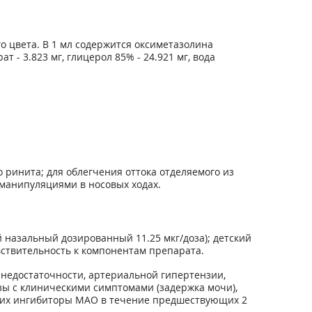
о цвета. В 1 мл содержится оксиметазолина
т - 3.823 мг, глицерол 85% - 24.921 мг, вода
ринита; для облегчения оттока отделяемого из
 манипуляциями в носовых ходах.
й назальный дозированный 11.25 мкг/доза); детский
вствительность к компонентам препарата.
недостаточности, артериальной гипертензии,
зы с клиническими симптомами (задержка мочи),
вших ингибиторы МАО в течение предшествующих 2