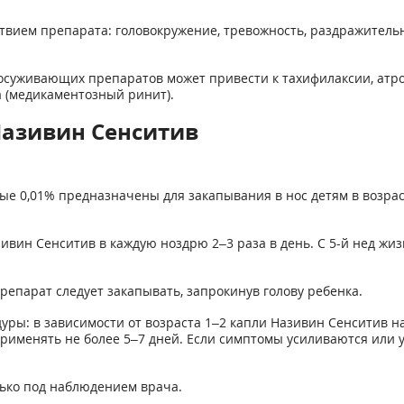
ием препарата: головокружение, тревожность, раздражительнос
суживающих препаратов может привести к тахифилаксии, атро
а (медикаментозный ринит).
Називин Сенситив
е 0,01% предназначены для закапывания в нос детям в возраст
зивин Сенситив в каждую ноздрю 2–3 раза в день. С 5-й нед жиз
епарат следует закапывать, запрокинув голову ребенка.
ры: в зависимости от возраста 1–2 капли Називин Сенситив н
рименять не более 5–7 дней. Если симптомы усиливаются или у
ько под наблюдением врача.