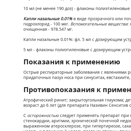
10 мл (не менее 190 доз) - флаконы полиэтиленовые
Капли назальные 0.01%
в виде прозрачного или поч
гидрохлорид - 100 мкг.
Вспомогательные вещества
:
очищенная - 978.547 мг.
Капли назальные 0.01%: фл. 5 мл с дозирующим уст
5 мл - флаконы полиэтиленовые с дозирующим устро
Показания к применению
Острые респираторные заболевания с явлениями ри
придаточных пазух носа при синуситах, евстахиите
Противопоказания к приме
Атрофический ринит; закрытоугольная глаукома; дет
возраст до 6 лет (для препарата Називин Сенситив
С
осторожностью
следует применять препарат при 
стенокардии, аритмии, хронической почечной недос
выраженном атеросклерозе, при гипертиреозе, сах