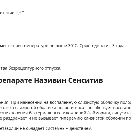
нетение ЦНС.
месте при температуре не выше 30°С. Срок годности - 3 года.
тва безрецептурного отпуска.
репарате Називин Сенситив
ия. При нанесении на воспаленную слизистую оболочку полос
е отека слизистой оболочки полости носа способствует восста
возникновения бактериальных осложнений (гайморита, синусита
е раздражает и не вызывает гиперемию слизистой оболочки по
етазолин не обладает системным действием.