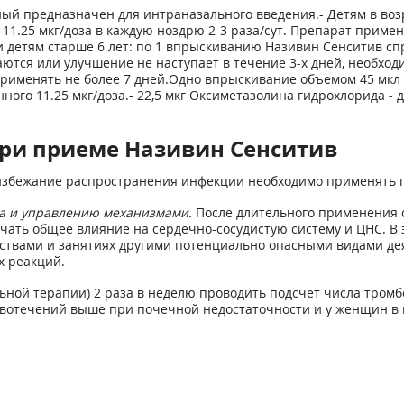
й предназначен для интраназального введения.- Детям в возра
11.25 мкг/доза в каждую ноздрю 2-3 раза/сут. Препарат приме
и детям старше 6 лет: по 1 впрыскиванию Називин Сенситив спр
аются или улучшение не наступает в течение 3-х дней, необход
рименять не более 7 дней.Одно впрыскивание объемом 45 мкл 
ного 11.25 мкг/доза.- 22,5 мкг Оксиметазолина гидрохлорида -
ри приеме Називин Сенситив
о избежание распространения инфекции необходимо применять 
та и управлению механизмами.
После длительного применения с
ать общее влияние на сердечно-сосудистую систему и ЦНС. В 
ствами и занятиях другими потенциально опасными видами д
 реакций.
льной терапии) 2 раза в неделю проводить подсчет числа тром
овотечений выше при почечной недостаточности и у женщин в 