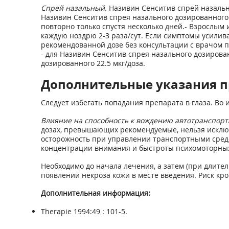
Спрей назальный.
Називин Сенситив спрей назальны
Називин Сенситив спрея назального дозированного 
повторно только спустя несколько дней.- Взрослым 
каждую ноздрю 2-3 раза/сут. Если симптомы усилив
рекомендованной дозе без консультации с врачом п
- для Називин Сенситив спрея назального дозирован
дозированного 22.5 мкг/доза.
Дополнительные указания п
Следует избегать попадания препарата в глаза. В
Влияние на способность к вождению автотранспор
дозах, превышающих рекомендуемые, нельзя исключ
осторожность при управлении транспортными сред
концентрации внимания и быстроты психомоторных
Необходимо до начала лечения, а затем (при длите
появлении некроза кожи в месте введения. Риск кр
Дополнительная информация:
Therapie 1994:49 : 101-5.