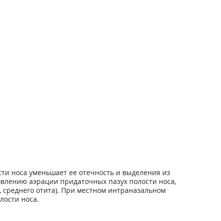
ти носа уменьшает ее отечность и выделения из
новлению аэрации придаточных пазух полости носа,
, среднего отита). При местном интраназальном
лости носа.