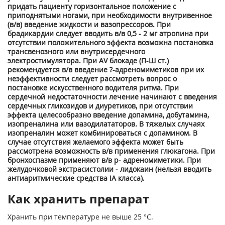
придать пациенту горизонтальное положение с
приподнятыми ногами, при необходимости внутривенное
(в/в) введение жидкости и вазопрессоров. При
брадикардии следует вводить в/в 0,5 - 2 мг атропина при
отсутствии положительного эффекта возможна постановка
трансвенозного или внутрисердечного
электростимулятора. При AV блокаде (П-Ш ст.)
рекомендуется в/в введение ?-адреномиметиков при их
неэффективности следует рассмотреть вопрос о
постановке искусственного водителя ритма. При
сердечной недостаточности лечение начинают с введения
сердечных гликозидов и диуретиков, при отсутствии
эффекта целесообразно введение допамина, добутамина,
изопреналина или вазодилататоров. В тяжелых случаях
изопреналин может комбинироваться с допамином. В
случае отсутствия желаемого эффекта может быть
рассмотрена возможность в/в применения глюкагона. При
бронхоспазме применяют в/в р- адреномиметики. При
желудочковой экстрасистолии - лидокаин (нельзя вводить
антиаритмические средства IA класса).
Как хранить препарат
Хранить при температуре не выше 25 °С.