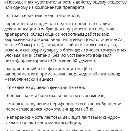
- Повышенная чувствительность к действующему веществу
или одному из компонентов препарата;
- острая сердечная недостаточность;
- хроническая сердечная недостаточность в стадии
декомпенсации (требующая внутривенного введения
препаратов, обладающих инотропным действием);
выраженная артериальная гипотензия (систолическое АД
менее 90 мм рт.ст.); синдром слабости синусового узла,
включая синоаурикулярную блокаду; атриовентрикулярная
блокада II и III степени (без искусственного водителя
ритма); брадикардия (ЧСС менее 60 уд/мин.);
- кардиогенный шок; феохромоцитома (без
одновременного применения альфа-адреноблокаторов);
метаболический ацидоз;
- тяжелые нарушения функции печени;
- бронхоспазм и бронхиальная астма в анамнезе;
- тяжелые нарушения периферического кровообращения
(перемежающаяся хромота, синдром Рейно);
- непереносимость лактозы, дефицит лактазы и синдром
глюкозо-галактозной мальабсорбции;
- одновременный прием с флоктафенином, сультопридом