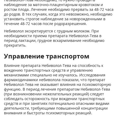
наблюдение за маточно-плацентарным кровотоком и
ростом плода. Лечение необходимо прервать за 48-72 часа
до родов. В тех случаях, когда это невозможно, необходимо
установить строгое наблюдение за новорожденными в
течение 48-72 часов после родоразрешения.
Небиволол экскретируется с грудным молоком. При
необходимости приема препарата Небиволол-Тева в
период лактации, грудное вскармливание необходимо
прекратить.
Управление транспортом
Влияние препарата Небиволол-Тева на способность к
вождению транспортных средств и управлению
механизмами специально не изучалось. Исследования
фармакодинамики небиволола показали, что препарат
Небиволол-Тева не оказывает влияния на психомоторную
функцию. В период лечения препаратом Небиволол-Тева
(при возникновении нежелательных реакций) следует
соблюдать осторожность при вождении транспортных
средств и при занятиях потенциально опасными видами
деятельности, требующими повышенной концентрации
внимания и быстроты психомоторных реакций.