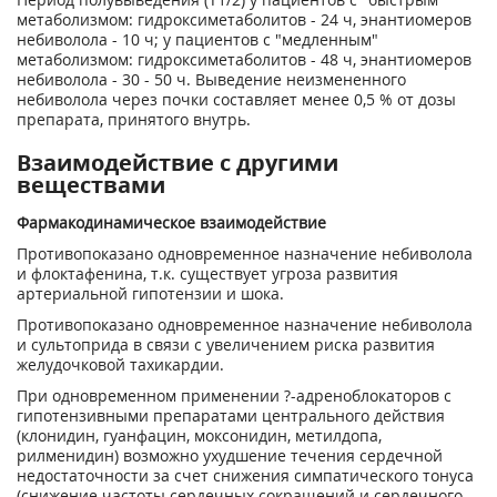
метаболизмом: гидроксиметаболитов - 24 ч, энантиомеров
небиволола - 10 ч; у пациентов с "медленным"
метаболизмом: гидроксиметаболитов - 48 ч, энантиомеров
небиволола - 30 - 50 ч. Выведение неизмененного
небиволола через почки составляет менее 0,5 % от дозы
препарата, принятого внутрь.
Взаимодействие с другими
веществами
Фармакодинамическое взаимодействие
Противопоказано одновременное назначение небиволола
и флоктафенина, т.к. существует угроза развития
артериальной гипотензии и шока.
Противопоказано одновременное назначение небиволола
и сультоприда в связи с увеличением риска развития
желудочковой тахикардии.
При одновременном применении ?-адреноблокаторов с
гипотензивными препаратами центрального действия
(клонидин, гуанфацин, моксонидин, метилдопа,
рилменидин) возможно ухудшение течения сердечной
недостаточности за счет снижения симпатического тонуса
(снижение частоты сердечных сокращений и сердечного