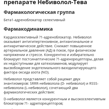
препарате Небиволол-Тева
Фармакологическая группа
Бета1-адреноблокатор селективный
Фармакодинамика
Кардиоселективный ?
1
-адреноблокатор. Небиволол
оказывает антигипертензивное, антиангинальное и
антиаритмическое действие. Снижает повышенное
артериальное давление (АД) в покое, при физическом
напряжении и стрессе. Конкурентно и избирательно
блокирует постсинаптические ?
1
-адренорецепторы, делая
их недоступными для катехоламинов, модулирует
высвобождение эндотелиального вазодилатирующего
фактора оксида азота (NO).
Небиволол представляет собой рацемат двух
энантиомеров: SRRR-небиволола (D- небиволол) и RSSS-
небиволола (L-небиволол), сочетающий два
фармакологических действия:
D-небиволол является конкурентным и высокоселективпым
блокатором ?
1
- адрепорецепторов;