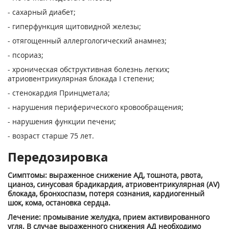
- сахарный диабет;
- гиперфункция щитовидной железы;
- отягощенный аллергологический анамнез;
- псориаз;
- хроническая обструктивная болезнь легких;
атриовентрикулярная блокада I степени;
- стенокардия Принцметала;
- нарушения периферического кровообращения;
- нарушения функции печени;
- возраст старше 75 лет.
Передозировка
Симптомы: выраженное снижение АД, тошнота, рвота,
цианоз, синусовая брадикардия, атриовентрикулярная (AV)
блокада, бронхоспазм, потеря сознания, кардиогенный
шок, кома, остановка сердца.
Лечение: промывание желудка, прием активированного
угля. В случае выраженного снижения АД необходимо