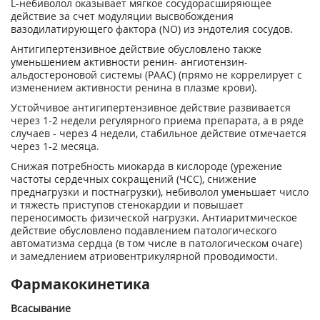
L-небиволол оказывает мягкое сосудорасширяющее
действие за счет модуляции высвобождения
вазодилатирующего фактора (NO) из эндотелия сосудов.
Антигипертензивное действие обусловлено также
уменьшением активности ренин- ангиотензин-
альдостероновой системы (РААС) (прямо не коррелирует с
изменением активности ренина в плазме крови).
Устойчивое антигипертензивное действие развивается
через 1-2 недели регулярного приема препарата, а в ряде
случаев - через 4 недели, стабильное действие отмечается
через 1-2 месяца.
Снижая потребность миокарда в кислороде (урежение
частоты сердечных сокращений (ЧСС), снижение
преднагрузки и постнагрузки), небиволол уменьшает число
и тяжесть приступов стенокардии и повышает
переносимость физической нагрузки. Антиаритмическое
действие обусловлено подавлением патологического
автоматизма сердца (в том числе в патологическом очаге)
и замедлением атриовентрикулярной проводимости.
Фармакокинетика
Всасывание