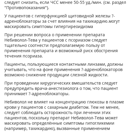
следует снизить, если ЧСС менее 50-55 уд./мин. (см. раздел
"Противопоказания").
У пациентов с гиперфункцией щитовидной железы ?-
адреноблокаторы за счет влияния на тахикардию.могут
маскировать симптомы гипертиреоидизма
При решении вопроса о применении препарата
Небиволол-Тева у пациентов с псориазом следует
тщательно соотнести предполагаемую пользу от
применения препарата и возможный риск обострения
течения псориаза.
Пациенты, пользующиеся контактными линзами, должны
учитывать, что на фоне применения ?-адреноблокаторов
возможно снижение продукции слезной жидкости.
При проведении хирургических вмешательств следует
предупредить врача-анестезиолога о том, что пациент
принимает ?-адреноблокаторы.
Небиволол не влияет на концентрацию глюкозы в плазме
крови у пациентов с сахарным диабетом. Тем не менее,
следует соблюдать осторожность при лечении этих
пациентов, поскольку препарат Небиволол-Тева может
маскировать определённые симптомы гипогликемии
(например, тахикардию), вызванные применением