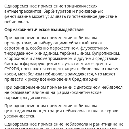
Одновременное применение трициклических
антидепрессантов, барбитуратов и производных
фенотиазина может усиливать гипотензивное действие
небиволола.
Фармакокинетическое взаимодействие
При одновременном применении небиволола с
препаратами, ингибирующими обратный захват
серотонина, особенно пароксетином, флуоксетином,
тиоридазином, хинидином, тербинафином, бупропионом,
хлорохином и левомепромазином и другими средствами,
биотрансформирующимися с участием изофермента
CYP2D6, повышается концентрация небиволола в плазме
крови, метаболизм небиволола замедляется, что может
привести к риску возникновения брадикардии.
При одновременном применении с дигоксином небиволол
не оказывает влияния на фармакокинетические
параметры дигоксина.
При одновременном применении небиволола с
циметидином концентрация небиволола в плазме крови
увеличивается.
Одновременное применение небиволола и ранитидина не