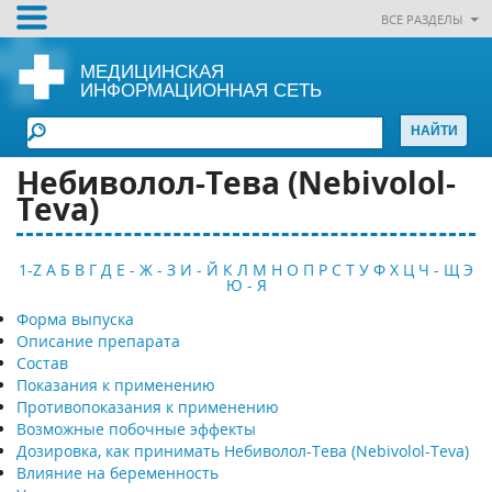
ВСЕ РАЗДЕЛЫ
МЕДИЦИНСКАЯ
ИНФОРМАЦИОННАЯ СЕТЬ
Небиволол-Тева (Nebivolol-
Teva)
1-Z
А
Б
В
Г
Д
Е - Ж - З
И - Й
К
Л
М
Н
О
П
Р
С
Т
У
Ф
Х
Ц
Ч - Щ
Э
Ю - Я
Форма выпуска
Описание препарата
Состав
Показания к применению
Противопоказания к применению
Возможные побочные эффекты
Дозировка, как принимать Небиволол-Тева (Nebivolol-Teva)
Влияние на беременность