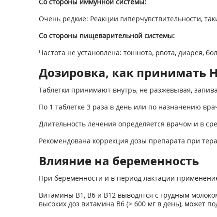
Со стороны иммунной системы:
Очень редкие: Реакции гиперчувствительности, таки
Со стороны пищеварительной системы:
Частота не установлена: тошнота, рвота, диарея, бол
Дозировка, как принимать Н
Таблетки принимают внутрь, не разжевывая, запива
По 1 таблетке 3 раза в день или по назначению вра
Длительность лечения определяется врачом и в сред
Рекомендована коррекция дозы препарата при терап
Влияние на беременность
При беременности и в период лактации применение
Витамины В
1
, В
6
и B
12
выводятся с грудным молоком
высоких доз витамина В
6
(> 600 мг в день), может п