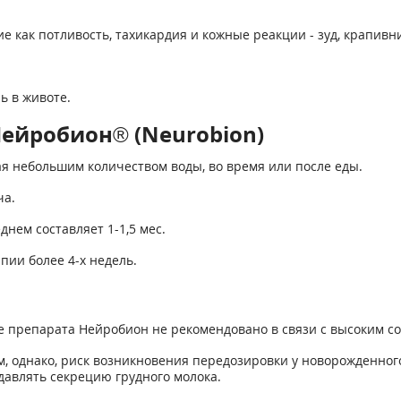
е как потливость, тахикардия и кожные реакции - зуд, крапивн
ь в животе.
ейробион® (Neurobion)
я небольшим количеством воды, во время или после еды.
ча.
нем составляет 1-1,5 мес.
ии более 4-х недель.
 препарата Нейробион не рекомендовано в связи с высоким с
, однако, риск возникновения передозировки у новорожденного
одавлять секрецию грудного молока.