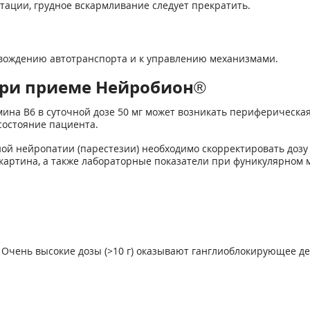
тации, грудное вскармливание следует прекратить.
 вождению автотранспорта и к управлению механизмами.
при приеме Нейробион®
мина В
6
в суточной дозе 50 мг может возникать периферическа
состояние пациента.
й нейропатии (парестезии) необходимо скорректировать дозу 
картина, а также лабораторные показатели при фуникулярном 
Очень высокие дозы (>10 г) оказывают ганглиоблокирующее де