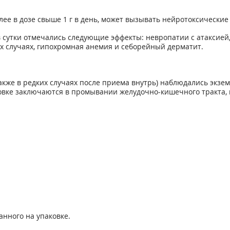
ее в дозе свыше 1 г в день, может вызывать нейротоксические
в сутки отмечались следующие эффекты: невропатии с атаксие
ых случаях, гипохромная анемия и себорейный дерматит.
акже в редких случаях после приема внутрь) наблюдались экз
вке заключаются в промывании желудочно-кишечного тракта, 
анного на упаковке.