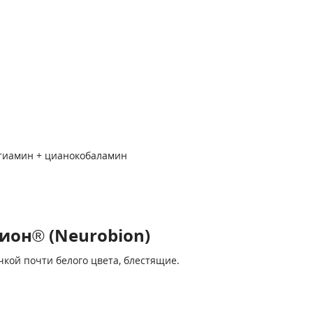
 тиамин + цианокобаламин
ион® (Neurobion)
кой почти белого цвета, блестящие.