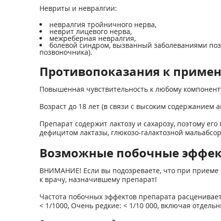
Невриты и невралгии:
невралгия тройничного нерва,
неврит лицевого нерва,
межреберная невралгия,
болевой синдром, вызванный заболеваниями по
позвоночника).
Противопоказания к приме
Повышенная чувствительность к любому компонент
Возраст до 18 лет (в связи с высоким содержанием 
Препарат содержит лактозу и сахарозу, поэтому ег
дефицитом лактазы, глюкозо-галактозной мальабсо
Возможные побочные эффе
ВНИМАНИЕ! Если вы подозреваете, что при приеме 
к врачу, назначившему препарат!
Частота побочных эффектов препарата расценивается с
< 1/1000, Очень редкие: < 1/10 000, включая отдел