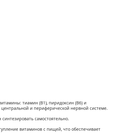
витамины: тиамин (В
1
), пиридоксин (В
6
) и
в центральной и периферической нервной системе.
 синтезировать самостоятельно.
упление витаминов с пищей, что обеспечивает