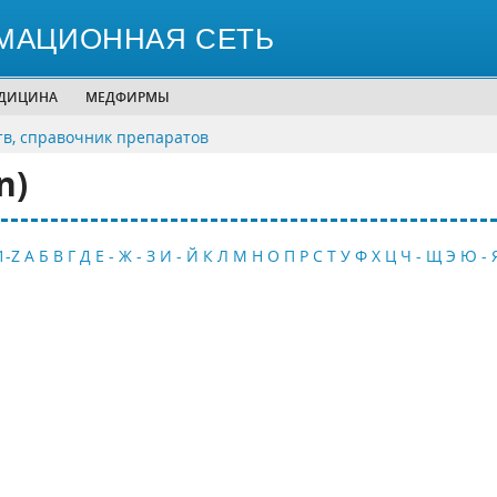
МАЦИОННАЯ СЕТЬ
ЕДИЦИНА
МЕДФИРМЫ
тв, справочник препаратов
n)
1-Z
А
Б
В
Г
Д
Е - Ж - З
И - Й
К
Л
М
Н
О
П
Р
С
Т
У
Ф
Х
Ц
Ч - Щ
Э
Ю - 