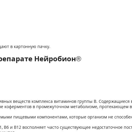
ают в картонную пачку.
репарате Нейробион®
вных веществ комплекса витаминов группы В. Содержащиеся 
тве коферментов в промежуточном метаболизме, протекающем 
имыми пищевыми компонентами, которые организм не способен
1
, В
6
и B
12
восполняет часто существующее недостаточное пост