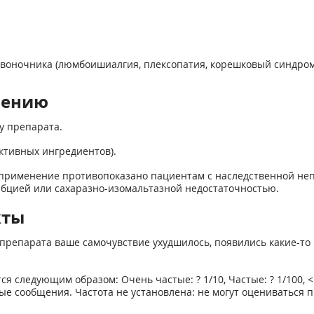
звоночника (люмбоишиалгия, плексопатия, корешковый синдр
нению
у препарата.
активных ингредиентов).
о применение противопоказано пациентам с наследственной не
рбцией или сахаразно-изомальтазной недостаточностью.
кты
препарата ваше самочувствие ухудшилось, появились какие-то 
ледующим образом: Очень частые: ? 1/10, Частые: ? 1/100, < 1/1
ьные сообщения. Частота не установлена: не могут оцениваться