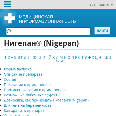
ВСЕ РАЗДЕЛЫ
МЕДИЦИНСКАЯ
ИНФОРМАЦИОННАЯ СЕТЬ
Нигепан® (Nigepan)
1-Z
А
Б
В
Г
Д
Е - Ж - З
И - Й
К
Л
М
Н
О
П
Р
С
Т
У
Ф
Х
Ц
Ч - Щ
Э
Ю - Я
Форма выпуска
Описание препарата
Состав
Показания к применению
Противопоказания к применению
Возможные побочные эффекты
Дозировка, как принимать Нигепан® (Nigepan)
Влияние на беременность
Как хранить препарат
Срок годности