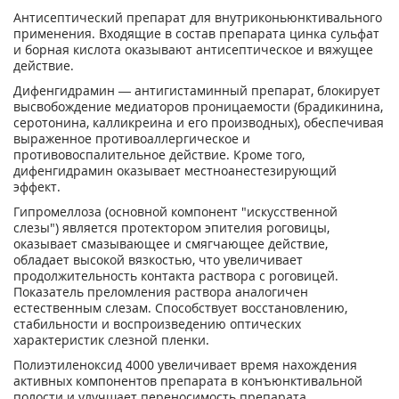
Антисептический препарат для внутриконьюнктивального
применения. Входящие в состав препарата цинка сульфат
и борная кислота оказывают антисептическое и вяжущее
действие.
Дифенгидрамин — антигистаминный препарат, блокирует
высвобождение медиаторов проницаемости (брадикинина,
серотонина, калликреина и его производных), обеспечивая
выраженное противоаллергическое и
противовоспалительное действие. Кроме того,
дифенгидрамин оказывает местноанестезирующий
эффект.
Гипромеллоза (основной компонент "искусственной
слезы") является протектором эпителия роговицы,
оказывает смазывающее и смягчающее действие,
обладает высокой вязкостью, что увеличивает
продолжительность контакта раствора с роговицей.
Показатель преломления раствора аналогичен
естественным слезам. Способствует восстановлению,
стабильности и воспроизведению оптических
характеристик слезной пленки.
Полиэтиленоксид 4000 увеличивает время нахождения
активных компонентов препарата в конъюнктивальной
полости и улучшает переносимость препарата.