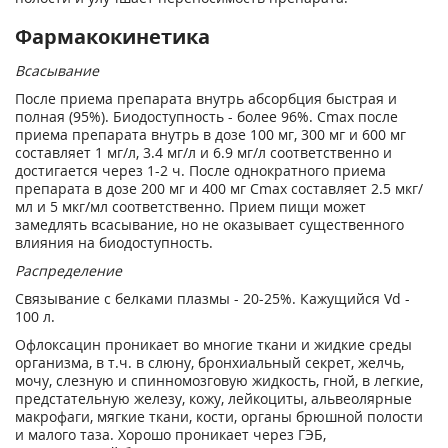
Фармакокинетика
Всасывание
После приема препарата внутрь абсорбция быстрая и
полная (95%). Биодоступность - более 96%. Сmax после
приема препарата внутрь в дозе 100 мг, 300 мг и 600 мг
составляет 1 мг/л, 3.4 мг/л и 6.9 мг/л соответственно и
достигается через 1-2 ч. После однократного приема
препарата в дозе 200 мг и 400 мг Сmax составляет 2.5 мкг/
мл и 5 мкг/мл соответственно. Прием пищи может
замедлять всасывание, но не оказывает существенного
влияния на биодоступность.
Распределение
Связывание с белками плазмы - 20-25%. Кажущийся Vd -
100 л.
Офлоксацин проникает во многие ткани и жидкие среды
организма, в т.ч. в слюну, бронхиальный секрет, желчь,
мочу, слезную и спинномозговую жидкость, гной, в легкие,
предстательную железу, кожу, лейкоциты, альвеолярные
макрофаги, мягкие ткани, кости, органы брюшной полости
и малого таза. Хорошо проникает через ГЭБ,