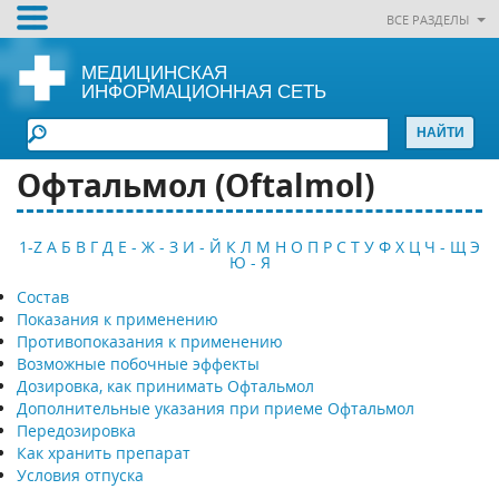
ВСЕ РАЗДЕЛЫ
МЕДИЦИНСКАЯ
ИНФОРМАЦИОННАЯ СЕТЬ
Офтальмол (Оftalmol)
1-Z
А
Б
В
Г
Д
Е - Ж - З
И - Й
К
Л
М
Н
О
П
Р
С
Т
У
Ф
Х
Ц
Ч - Щ
Э
Ю - Я
Состав
Показания к применению
Противопоказания к применению
Возможные побочные эффекты
Дозировка, как принимать Офтальмол
Дополнительные указания при приеме Офтальмол
Передозировка
Как хранить препарат
Условия отпуска