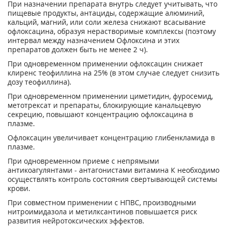
При назначении препарата внутрь следует учитывать, что
пищевые продукты, антациды, содержащие алюминий,
кальций, магний, или соли железа снижают всасывание
офлоксацина, образуя нерастворимые комплексы (поэтому
интервал между назначением Офлоксина и этих
препаратов должен быть не менее 2 ч).
При одновременном применении офлоксацин снижает
клиренс теофиллина на 25% (в этом случае следует снизить
дозу теофиллина).
При одновременном применении циметидин, фуросемид,
метотрексат и препараты, блокирующие канальцевую
секрецию, повышают концентрацию офлоксацина в
плазме.
Офлоксацин увеличивает концентрацию глибенкламида в
плазме.
При одновременном приеме с непрямыми
антикоагулянтами - антагонистами витамина К необходимо
осуществлять контроль состояния свертывающей системы
крови.
При совместном применении с НПВС, производными
нитроимидазола и метилксантинов повышается риск
развития нейротоксических эффектов.