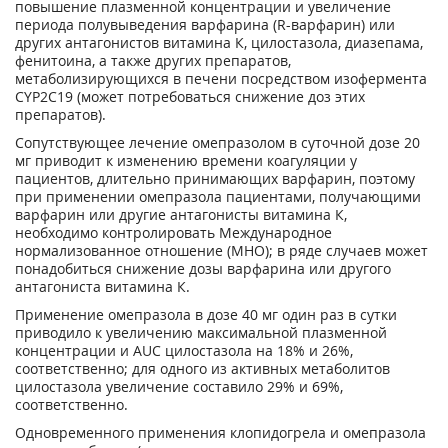
повышение плазменной концентрации и увеличение
периода полувыведения варфарина (R-варфарин) или
других антагонистов витамина К, цилостазола, диазепама,
фенитоина, а также других препаратов,
метаболизирующихся в печени посредством изофермента
CYP2C19 (может потребоваться снижение доз этих
препаратов).
Сопутствующее лечение омепразолом в суточной дозе 20
мг приводит к изменению времени коагуляции у
пациентов, длительно принимающих варфарин, поэтому
при применении омепразола пациентами, получающими
варфарин или другие антагонисты витамина К,
необходимо контролировать Международное
нормализованное отношение (МНО); в ряде случаев может
понадобиться снижение дозы варфарина или другого
антагониста витамина К.
Применение омепразола в дозе 40 мг один раз в сутки
приводило к увеличению максимальной плазменной
концентрации и AUC цилостазола на 18% и 26%,
соответственно; для одного из активных метаболитов
цилостазола увеличение составило 29% и 69%,
соответственно.
Одновременного применения клопидогрела и омепразола