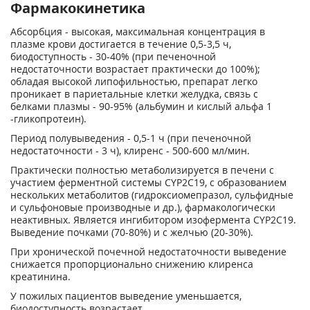
Фармакокинетика
Абсорбция - высокая, максимальная концентрация в
плазме крови достигается в течение 0,5-3,5 ч,
биодоступность - 30-40% (при печеночной
недостаточности возрастает практически до 100%);
обладая высокой липофильностью, препарат легко
проникает в париетальные клетки желудка, связь с
белками плазмы - 90-95% (альбумин и кислый альфа 1
-гликопротеин).
Период полувыведения - 0,5-1 ч (при печеночной
недостаточности - 3 ч), клиренс - 500-600 мл/мин.
Практически полностью метаболизируется в печени с
участием ферментной системы CYP2C19, с образованием
нескольких метаболитов (гидроксиомепразол, сульфидные
и сульфоновые производные и др.), фармакологически
неактивных. Является ингибитором изофермента CYP2C19.
Выведение почками (70-80%) и с желчью (20-30%).
При хронической почечной недостаточности выведение
снижается пропорционально снижению клиренса
креатинина.
У пожилых пациентов выведение уменьшается,
биодоступность возрастает.