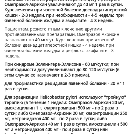
Омепразол-Акрихин увеличивают до 40 мг 1 раз в сутки.
Курс лечения при язвенной болезни двенадцатиперстной
кишки - 2-3 недели, при необходимости - 4-5 недель; при
язвенной болезни желудка и эзофагите - 4-8 недель.
Пациентам, резистентным к лечению другими
противоязвенными препаратами, Омепразол-Акрихин
назначают по 40 мг/сут. Курс лечения при язвенной
болезни двенадцатиперстной кишки - 4 недели, при
язвенной болезни желудка и рефлюкс- эзофагите - 8
недель.
При синдроме Золлингера-Эллисона - 60 мг/сутки; при
необходимости дозу увеличивают до 80-120 мг/сутки (в
этом случае ее назначают в 2-3 приема).
Для профилактики рецидивов язвенной болезни - 20 мг 1
раз в сутки.
Для эрадикации Helicobacter pylori используют "тройную"
терапию (в течение 1 недели: Омепразол-Акрихин 20 мг,
амоксициллин 1 г, кларитромицин 500 мг - по 2 раза в
сутки; либо Омепразол-Акрихин 20 мг, кларитромицин 250
мг, метронидазол 400 мг - по 2 раза в сутки; либо
Омепразол-Акрихин 40 мг 1 раз в сутки, амоксициллин 500
мг и метронидазол 400 мг - по 3 раза в сутки) или