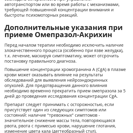
автотранспортом или во время работы с механизмами,
требующей повышенной концентрации внимания и
быстроты психомоторных реакций.
Дополнительные указания при
приеме Омепразол-Акрихин
Перед началом терапии необходимо исключить наличие
злокачественного процесса (особенно при язве желудка),
т.к. лечение, маскируя симптоматику, может отсрочить
постановку правильного диагноза.
Повышение концентрации хромогранина A (CgA) в плазме
крови может оказывать влияние на результаты
обследований для выявления нейроэндокринных
опухолей. Для предотвращения данного влияния
необходимо временно прекратить прием омепразола за 5
дней до проведения исследования концентрации CgA.
Препарат следует принимать с осторожностью, если
присутствует один из следующих симптомов или
состояний: наличие "тревожных" симптомов -
значительное снижение массы тела, повторяющаяся
рвота, рвота с примесью крови, нарушение глотания,
изменение цвета кала (дегтеобразный стул).