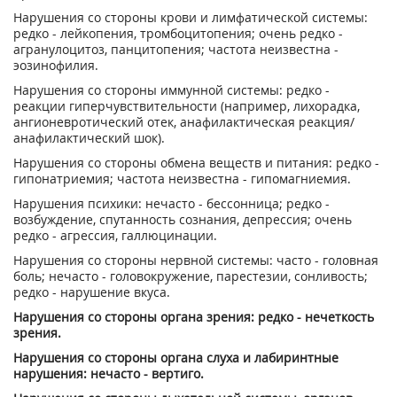
Нарушения со стороны крови и лимфатической системы:
редко - лейкопения, тромбоцитопения; очень редко -
агранулоцитоз, панцитопения; частота неизвестна -
эозинофилия.
Нарушения со стороны иммунной системы: редко -
реакции гиперчувствительности (например, лихорадка,
ангионевротический отек, анафилактическая реакция/
анафилактический шок).
Нарушения со стороны обмена веществ и питания: редко -
гипонатриемия; частота неизвестна - гипомагниемия.
Нарушения психики: нечасто - бессонница; редко -
возбуждение, спутанность сознания, депрессия; очень
редко - агрессия, галлюцинации.
Нарушения со стороны нервной системы: часто - головная
боль; нечасто - головокружение, парестезии, сонливость;
редко - нарушение вкуса.
Нарушения со стороны органа зрения: редко - нечеткость
зрения.
Нарушения со стороны органа слуха и лабиринтные
нарушения: нечасто - вертиго.