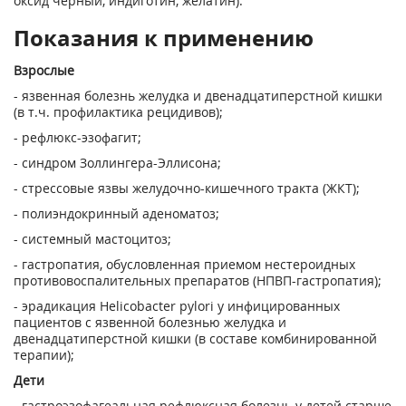
оксид черный, индиготин, желатин).
Показания к применению
Взрослые
- язвенная болезнь желудка и двенадцатиперстной кишки
(в т.ч. профилактика рецидивов);
- рефлюкс-эзофагит;
- синдром Золлингера-Эллисона;
- стрессовые язвы желудочно-кишечного тракта (ЖКТ);
- полиэндокринный аденоматоз;
- системный мастоцитоз;
- гастропатия, обусловленная приемом нестероидных
противовоспалительных препаратов (НПВП-гастропатия);
- эрадикация Helicobacter pylori у инфицированных
пациентов с язвенной болезнью желудка и
двенадцатиперстной кишки (в составе комбинированной
терапии);
Дети
- гастроэзофагеальная рефлюксная болезнь у детей старше