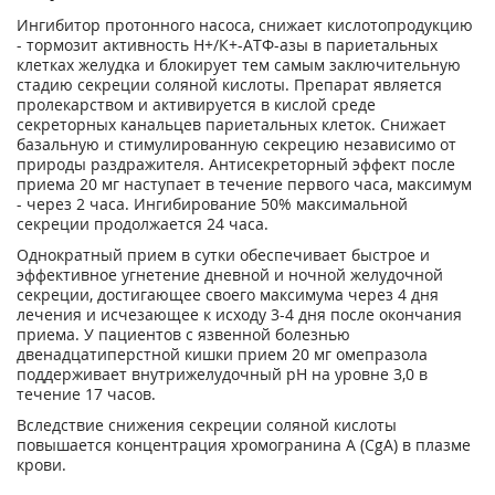
Ингибитор протонного насоса, снижает кислотопродукцию
- тормозит активность Н
+
/К
+
-АТФ-азы в париетальных
клетках желудка и блокирует тем самым заключительную
стадию секреции соляной кислоты. Препарат является
пролекарством и активируется в кислой среде
секреторных канальцев париетальных клеток. Снижает
базальную и стимулированную секрецию независимо от
природы раздражителя. Антисекреторный эффект после
приема 20 мг наступает в течение первого часа, максимум
- через 2 часа. Ингибирование 50% максимальной
секреции продолжается 24 часа.
Однократный прием в сутки обеспечивает быстрое и
эффективное угнетение дневной и ночной желудочной
секреции, достигающее своего максимума через 4 дня
лечения и исчезающее к исходу 3-4 дня после окончания
приема. У пациентов с язвенной болезнью
двенадцатиперстной кишки прием 20 мг омепразола
поддерживает внутрижелудочный pH на уровне 3,0 в
течение 17 часов.
Вследствие снижения секреции соляной кислоты
повышается концентрация хромогранина A (CgA) в плазме
крови.