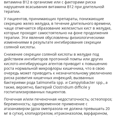
витамина В
12
в организме или с факторами риска
нарушения всасывания витамина В
12
при длительной
терапии.
У пациентов, принимающих препараты, понижающие
секрецию желез желудка, в течение длительного времени,
чаще отмечается образование железистых кист в желудке,
которые проходят самостоятельно на фоне продолжения
терапии. Эти явления обусловлены физиологическими
изменениями в результате ингибирования секреции
соляной кислоты.
Снижение секреции соляной кислоты в желудке под
действием ингибиторов протонной помпы или других
кислото-ингибирующих агентов приводит к повышению
роста нормальной микрофлоры кишечника, что в свою
очередь может приводить к незначительному увеличению
риска развития кишечных инфекций, вызванных
бактериями рода Salmonella spp. и Campylobacter spp., а
также, вероятно, бактерий Clostridium difficile у
госпитализированных пациентов.
Почечная и/или печеночная недостаточность; остеопороз;
беременность; одновременное применение с
атазанавиром (доза омепразола не должна превышать 20
мг в сутки), клопидогрелом, итраконазолом, варфарином,