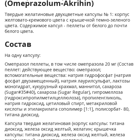
(Omeprazolum-Akrihin)
Твердые желатиновые двухцветные капсулы № 1: корпус
желтовато-кремового цвета с крышечкой темно-зеленого
цвета. Содержимое капсул - пеллеты от белого до почти
белого цвета.
Состав
На одну капсулу:
Омепразол пеллеты, в том числе омепразола 20 мг (Состав
пеллет: действующее вещество: омепразол;
вспомогательные вещества: натрия гидрофосфат (натрия
фосфат двузамещенный), натрия лаурилсульфат, лактозы
моногидрат, кукурузный крахмал, маннитол, сахароза
(Sugar#35#40), сахароза (Sugar Regular), гипромеллоза
(гидроксипропилметилцеллюлоза), пропиленгликоль,
натрия гидроксид, цетиловый спирт, метакриловой
кислоты и этилакрилата сополимер [1:1], полисорбат- 80,
титана диоксид.
Капсула твердая желатиновая (корпус капсулы: титана
диоксид, железа оксид желтый, желатин; крышечка
капсулы: титана диоксид, железа оксид желтый, железа