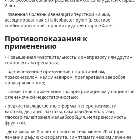
2 лет;
- язвенная болезнь двенадцатиперстной кишки,
ассоциированная с Helicobacter pylori (в составе
комбинированной терапии), у детей старше 4 лет.
Противопоказания к
применению
- Повышенная чувствительность к омепразолу или другим
компонентам препарата;
- одновременное применение с эрлотинибом,
позаконазолом, нелфинавиром, препаратами зверобоя
продырявленного;
- совместное применение с кларитромицином у пациентов
с печеночной недостаточностью;
- редкие наследственные формы непереносимости
лактозы, дефицит лактазы, сахаразы/изомальтазы,
глюкозо-галактозная мальабсорбция, непереносимость
фруктозы;
- дети младше 2-х лет и с массой тела менее 20 кг (при
лечении рефлюкс-эзофагита, симптоматическом лечении