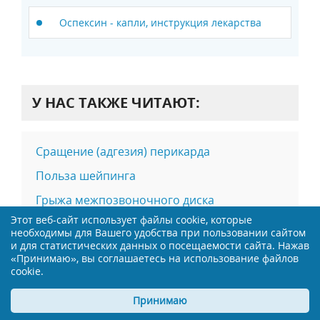
Оспексин - капли, инструкция лекарства
У НАС ТАКЖЕ ЧИТАЮТ:
Сращение (адгезия) перикарда
Польза шейпинга
Грыжа межпозвоночного диска
Этот веб-сайт использует файлы cookie, которые
Гороскоп здоровья Овен (Aries) на неделю
необходимы для Вашего удобства при пользовании сайтом
и для статистических данных о посещаемости сайта. Нажав
«Принимаю», вы соглашаетесь на использование файлов
cookie.
Принимаю