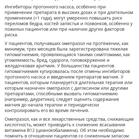
Ингибиторы протонного насоса, особенно при
применении препарата в высоких дозах и при длительном
применении (>1 года), могут умеренно повышать риск
переломов бедра, костей запястья и позвонков, особенно у
пожилых пациентов или при наличии других факторов
риска.
У пациентов, получавших омепразол на протяжении, как
минимум, трех месяцев была зарегистрирована тяжелая
гипомагниемия, проявляющаяся такими симптомами, как
утомляемость, бред, судороги, головокружение и
желудочковая аритмия. У большинства пациентов
гипомагниемия купировалась после отмены ингибиторов
протонного насоса и введением препаратов магния. У
пациентов, которым планируется длительная терапия или
которым назначен омепразол с дигоксином или другими
препаратами, способными вызвать гипомагниемию
(например, диуретики), следует оценить содержание
магния до начала терапии и периодически
контролировать его во время лечения.
Омепразол, как и все лекарственные средства, снижающие
кислотность, может приводить к снижению всасывания
витамина В
12
(цианокобаламина). Об этом необходимо
помнить в отношении пациентов со сниженным запасом