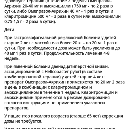
"двойную" терапию (в течение 2 недель: Омепразол-
Акрихин 20-40 мг и амоксициллин 750 мг - по 2 раза в
сутки, либо Омепразол-Акрихин 40 мг - 1 раз в сутки и
кларитромицин 500 мг - 3 раза в сутки или амоксициллин
0,75-1,5 г - 2 раза в сутки).
Дети
При гастроэзофагеальной рефлюксной болезни у детей
старше 2 лет с массой тела более 20 кг - по 20 мг 1 раз в
сутки. При необходимости доза может быть увеличена до
40 мг 1 раз в сутки. Продолжительность лечения 4-8
недель.
При язвенной болезни двенадцатиперстной кишки,
ассоциированной с Helicobacter pylori (в составе
комбинированной терапии) у детей старше 4 лет:
препарат Омепразол-Акрихин применяется по 20 мг 2 раза
в день в комбинации с кларитромицином и
амоксициллином в течение 1 недели. Кларитромицин и
амоксициллин применяются в режиме дозирования
согласно инструкциям по применению указанных
препаратов.
У пациентов пожилого возраста (старше 65 лет) коррекция
дозы не требуется.