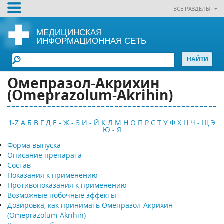
ВСЕ РАЗДЕЛЫ
МЕДИЦИНСКАЯ
ИНФОРМАЦИОННАЯ СЕТЬ
Омепразол-Акрихин
(Omeprazolum-Akrihin)
1-Z
А
Б
В
Г
Д
Е - Ж - З
И - Й
К
Л
М
Н
О
П
Р
С
Т
У
Ф
Х
Ц
Ч - Щ
Э
Ю - Я
Форма выпуска
Описание препарата
Состав
Показания к применению
Противопоказания к применению
Возможные побочные эффекты
Дозировка, как принимать Омепразол-Акрихин
(Omeprazolum-Akrihin)