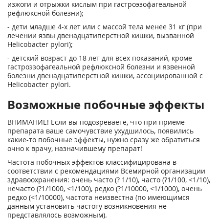
изжоги и отрыжки кислым при гастроэзофагеальной
рефлюксной болезни);
- дети младше 4-х лет или с массой тела менее 31 кг (при
лечении язвы двенадцатиперстной кишки, вызванной
Helicobacter pylori);
- детский возраст до 18 лет для всех показаний, кроме
гастроэзофагеальной рефлюксной болезни и язвенной
болезни двенадцатиперстной кишки, ассоциированной с
Helicobacter pylori.
Возможные побочные эффекты
ВНИМАНИЕ! Если вы подозреваете, что при приеме
препарата ваше самочувствие ухудшилось, появились
какие-то побочные эффекты, нужно сразу же обратиться
очно к врачу, назначившему препарат!
Частота побочных эффектов классифицирована в
соответствии с рекомендациями Всемирной организации
здравоохранения: очень часто (? 1/10), часто (?1/100, <1/10),
нечасто (?1/1000, <1/100), редко (?1/10000, <1/1000), очень
редко (<1/10000), частота неизвестна (по имеющимся
данным установить частоту возникновения не
представлялось возможным).