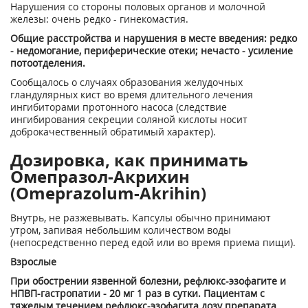
Нарушения со стороны половых органов и молочной
железы: очень редко - гинекомастия.
Общие расстройства и нарушения в месте введения: редко
- недомогание, периферические отеки; нечасто - усиление
потоотделения.
Сообщалось о случаях образования желудочных
гландулярных кист во время длительного лечения
ингибиторами протонного насоса (следствие
ингибирования секреции соляной кислоты носит
доброкачественный обратимый характер).
Дозировка, как принимать
Омепразол-Акрихин
(Omeprazolum-Akrihin)
Внутрь, не разжевывать. Капсулы обычно принимают
утром, запивая небольшим количеством воды
(непосредственно перед едой или во время приема пищи).
Взрослые
При обострении язвенной болезни, рефлюкс-эзофагите и
НПВП-гастропатии - 20 мг 1 раз в сутки. Пациентам с
тяжелым течением рефлюкс-эзофагита дозу препарата