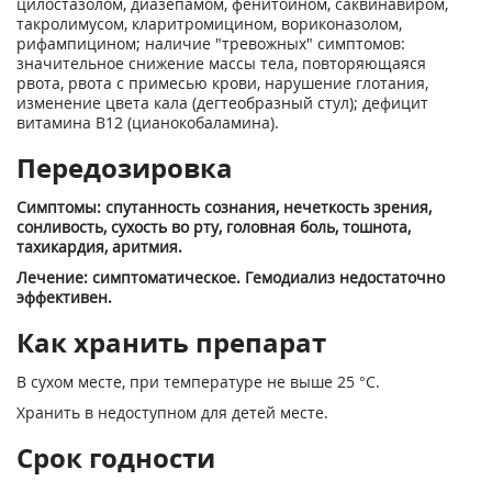
цилостазолом, диазепамом, фенитоином, саквинавиром,
такролимусом, кларитромицином, вориконазолом,
рифампицином; наличие "тревожных" симптомов:
значительное снижение массы тела, повторяющаяся
рвота, рвота с примесью крови, нарушение глотания,
изменение цвета кала (дегтеобразный стул); дефицит
витамина В
12
(цианокобаламина).
Передозировка
Симптомы: спутанность сознания, нечеткость зрения,
сонливость, сухость во рту, головная боль, тошнота,
тахикардия, аритмия.
Лечение: симптоматическое. Гемодиализ недостаточно
эффективен.
Как хранить препарат
В сухом месте, при температуре не выше 25 °С.
Хранить в недоступном для детей месте.
Срок годности