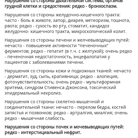
Нарушения со стороны дыхательной системы, органов
грудной клетки и средостения: редко - бронхоспазм.
Нарушения со стороны желудочно-кишечного тракта:
часто - боль в животе, запор, диарея, метеоризм, тошнота,
рвота; редко - сухость во рту, стоматит, кандидоз
желудочно- кишечного тракта, микроскопический колит.
Нарушения со стороны печени и желчевыводящих путей:
нечасто - повышение активности "печеночных"
ферментов; редко - гепатит (в т.ч. с желтухой); очень редко
- печеночная недостаточность, энцефалопатия у
пациентов с заболеваниями печени.
Нарушения со стороны кожи и подкожных тканей: нечасто
- дерматит, зуд, сыпь, крапивница; редко - алопеция,
фоточувствительность; очень редко - мультиформная
эритема, синдром Стивенса-Джонсона, токсический
эпидермальный некролиз.
Нарушения со стороны скелетно-мышечной и
соединительной ткани: нечасто - перелом бедра, костей
запястья и позвонков; редко - артралгия, миалгия; очень
редко - мышечная слабость.
Нарушения со стороны почек и мочевыводящих путей:
редко - интерстициальный нефрит.