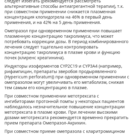
следует избегать (рекомендуется рассмотреть
альтернативные способы антиагрегантной терапии), т.к.
при совместном применении снижается плазменная
концентрация клопидогрела на 46% в первый день
применения, и на 42% на 5 день применения.
Омепразол при одновременном применении повышает
плазменную концентрацию такролимуса, что может
потребовать коррекции дозы. В период комбинированного
лечения следует тщательно контролировать
концентрацию такролимуса в плазме крови и функцию
почек (клиренс креатинина).
Индукторы изоферментов CYP2C19 и CYP3A4 (например,
рифампицин, препараты зверобоя продырявленного
(Hypericum perforatum)) при одновременном применении с
омепразолом могут увеличивать его метаболизм, снижая
тем самым его концентрацию в плазме.
При совместном применении метотрексата с
ингибиторами протонной помпы у некоторых пациентов
наблюдалось незначительное повышение концентрации
метотрексата в плазме крови. При лечении высокими
дозами метотрексата рекомендуется временно прекратить
прием препарата Омепразол-Акрихин.
При совместном приеме омепразола с кларитромицином