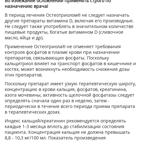
Во избежание осложнений применять строго по
назначению врача!
В период лечения Остеотриолом® не следует назначать
другие препараты витамина D, включая его производные.
Не следует также употреблять в значительном количестве
пищевые продукты, богатые витамином D (сливочное
масло, яйца и др).
Применение Остеотриола® не отменяет требования
контроля фосфатов в плазме крови при назначении
препаратов, связывающих фосфаты. Поскольку
кальцитриол влияет на транспорт фосфатов в кишечнике и
костях, может возникнуть необходимость снижения дозы
этих препаратов.
Поскольку препарат имеет узкую терапевтическую широту,
концентрацию в крови кальция, фосфатов, креатинина,
азота мочевины, активность щелочной фосфатазы следует
определять сначала один раз в неделю, затем -
периодически в течение всего периода приема препарата
в терапевтических дозах.
Индекс кальций/креатинин рекомендуется определять
каждые 1-3 месяца вплоть до стабилизации состояния
пациента. Концентрация кальция не должна превышать
8,8 - 10,3 мг/100 мл. Показатель произведения