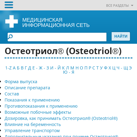
ВСЕ РАЗДЕЛЫ
МЕДИЦИНСКАЯ
ИНФОРМАЦИОННАЯ СЕТЬ
Остеотриол® (Osteotriol®)
1-Z
А
Б
В
Г
Д
Е - Ж - З
И - Й
К
Л
М
Н
О
П
Р
С
Т
У
Ф
Х
Ц
Ч - Щ
Э
Ю - Я
Форма выпуска
Описание препарата
Состав
Показания к применению
Противопоказания к применению
Возможные побочные эффекты
Дозировка, как принимать Остеотриол® (Osteotriol®)
Влияние на беременность
Управление транспортом
Дополнительные указания при приеме Остеотриол®