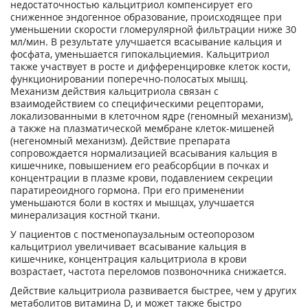
недостаточностью кальцитриол компенсирует его
сниженное эндогенное образование, происходящее при
уменьшении скорости гломерулярной фильтрации ниже 30
мл/мин. В результате улучшается всасывание кальция и
фосфата, уменьшается гипокальциемия. Кальцитриол
также участвует в росте и дифференцировке клеток кости,
функционировании поперечно-полосатых мышц.
Механизм действия кальцитриола связан с
взаимодействием со специфическими рецепторами,
локализованными в клеточном ядре (геномный механизм),
а также на плазматической мембране клеток-мишеней
(негеномный механизм). Действие препарата
сопровождается нормализацией всасывания кальция в
кишечнике, повышением его реабсорбции в почках и
концентрации в плазме крови, подавлением секреции
паратиреоидного гормона. При его применении
уменьшаются боли в костях и мышцах, улучшается
минерализация костной ткани.
У пациентов с постменопаузальным остеопорозом
кальцитриол увеличивает всасывание кальция в
кишечнике, концентрация кальцитриола в крови
возрастает, частота переломов позвоночника снижается.
Действие кальцитриола развивается быстрее, чем у других
метаболитов витамина D, и может также быстро