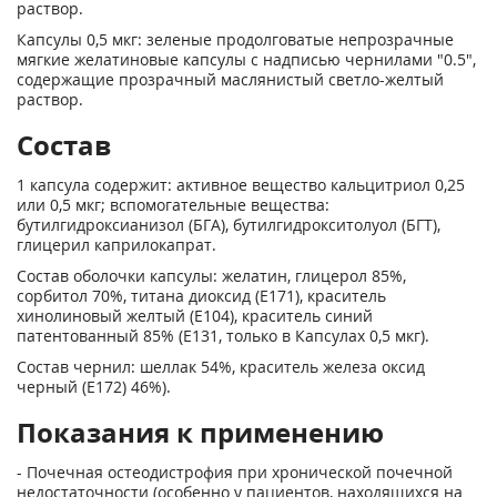
раствор.
Капсулы 0,5 мкг: зеленые продолговатые непрозрачные
мягкие желатиновые капсулы с надписью чернилами "0.5",
содержащие прозрачный маслянистый светло-желтый
раствор.
Состав
1 капсула содержит: активное вещество кальцитриол 0,25
или 0,5 мкг; вспомогательные вещества:
бутилгидроксианизол (БГА), бутилгидрокситолуол (БГТ),
глицерил каприлокапрат.
Состав оболочки капсулы: желатин, глицерол 85%,
сорбитол 70%, титана диоксид (Е171), краситель
хинолиновый желтый (Е104), краситель синий
патентованный 85% (Е131, только в Капсулах 0,5 мкг).
Состав чернил: шеллак 54%, краситель железа оксид
черный (Е172) 46%).
Показания к применению
- Почечная остеодистрофия при хронической почечной
недостаточности (особенно у пациентов, находящихся на