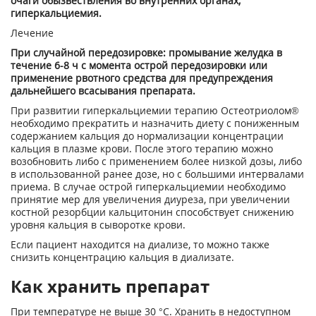
очаги обызвествления во внутренних органах,
гиперкальциемия.
Лечение
При случайной передозировке: промывание желудка в
течение 6-8 ч с момента острой передозировки или
применение рвотного средства для предупреждения
дальнейшего всасывания препарата.
При развитии гиперкальциемии терапию Остеотриолом®
необходимо прекратить и назначить диету с пониженным
содержанием кальция до нормализации концентрации
кальция в плазме крови. После этого терапию можно
возобновить либо с применением более низкой дозы, либо
в использованной ранее дозе, но с большими интервалами
приема. В случае острой гиперкальциемии необходимо
принятие мер для увеличения диуреза, при увеличении
костной резорбции кальцитонин способствует снижению
уровня кальция в сыворотке крови.
Если пациент находится на диализе, то можно также
снизить концентрацию кальция в диализате.
Как хранить препарат
При температуре не выше 30 °С. Хранить в недоступном