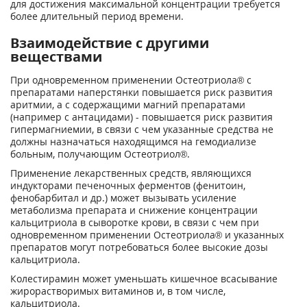
для достижения максимальной концентрации требуется
более длительный период времени.
Взаимодействие с другими
веществами
При одновременном применении Остеотриола® с
препаратами наперстянки повышается риск развития
аритмии, а с содержащими магний препаратами
(например с антацидами) - повышается риск развития
гипермагниемии, в связи с чем указанные средства не
должны назначаться находящимся на гемодиализе
больным, получающим Остеотриол®.
Применение лекарственных средств, являющихся
индукторами печеночных ферментов (фенитоин,
фенобарбитал и др.) может вызывать усиление
метаболизма препарата и снижение концентрации
кальцитриола в сыворотке крови, в связи с чем при
одновременном применении Остеотриола® и указанных
препаратов могут потребоваться более высокие дозы
кальцитриола.
Колестирамин может уменьшать кишечное всасывание
жирорастворимых витаминов и, в том числе,
кальцитриола.