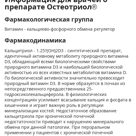
препарате Остеотриол®
Фармакологическая группа
Витамин - кальциево-фосфорного обмена регулятор
Фармакодинамика
Кальцитриол - 1.25?(OH)2D3 - синтетический препарат,
идентичный активному метаболиту природного витамина
D
3
, обладающий всеми биологическими свойствами
природного витамина D
3
и наибольшей биологической
активностью из всех известных метаболитов витамина D.
По биологической активности значительно превосходит
природный витамин D
3
. В норме образуется в почках из
непосредственного предшественника 25-
гидроксиколекальциферола. В физиологических
концентрациях усиливает всасывание кальция и фосфата в
кишечнике и играет важную роль в регуляции
минерализации костей. Недостаточное образование
кальцитриола при хронической почечной
недостаточности приводит к нарушению минерального
обмена при данной патологии. При пероральном
применении у пациентов с хронической почечной