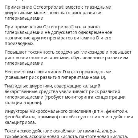
Применение Остеотриола® вместе с тиазидными
диуретиками может повышать риск развития
гиперкальциемии.
При применении Остеотриола® из-за риска
гиперкальциемии не допускается одновременное
назначение других препаратов витамина D и его
производных.
Повышает токсичность сердечных гликозидов и повышает
риск возникновения аритмии, обусловленные развитием
гиперкальциемии.
Несовместим с витамином D и его производными
(повышает риск развития гипервитаминоза D).
Тиазидные диуретики, содержащие кальций
лекарственные средства увеличивают риск развития
гиперкальциемии (требуют мониторинга концентрации
кальция в крови).
Индукторы микросомального окисления (в т.ч. фенитоин,
фенобарбитал, примидо) способствуют снижению действия
кальцитриола.
Токсическое действие ослабляют витамин А, альфа-
токоферол, аскорбиновая кислота, пантотеновая кислота,