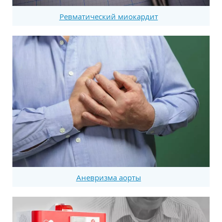
Ревматический миокардит
Аневризма аорты