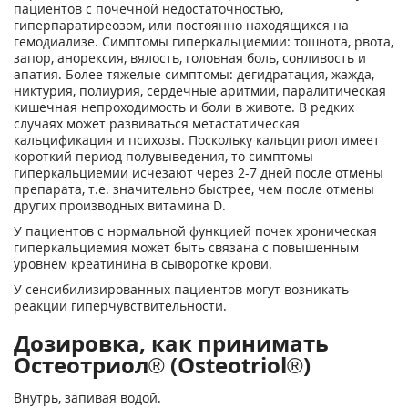
пациентов с почечной недостаточностью,
гиперпаратиреозом, или постоянно находящихся на
гемодиализе. Симптомы гиперкальциемии: тошнота, рвота,
запор, анорексия, вялость, головная боль, сонливость и
апатия. Более тяжелые симптомы: дегидратация, жажда,
никтурия, полиурия, сердечные аритмии, паралитическая
кишечная непроходимость и боли в животе. В редких
случаях может развиваться метастатическая
кальцификация и психозы. Поскольку кальцитриол имеет
короткий период полувыведения, то симптомы
гиперкальциемии исчезают через 2-7 дней после отмены
препарата, т.е. значительно быстрее, чем после отмены
других производных витамина D.
У пациентов с нормальной функцией почек хроническая
гиперкальциемия может быть связана с повышенным
уровнем креатинина в сыворотке крови.
У сенсибилизированных пациентов могут возникать
реакции гиперчувствительности.
Дозировка, как принимать
Остеотриол® (Osteotriol®)
Внутрь, запивая водой.