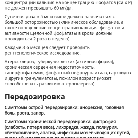
концентрации кальция на концентрацию фосфатов (Са х Р)
не должен превышать 60 мг/дл.
Суточная доза в 5 мг и выше должна назначаться с
большой осторожностью (клиническое обследование, а
также определение концентрации кальция, фосфатов и
активности щелочной фосфатазы в крови должны
проводиться 2 раза в неделю).
Каждые 3-6 месяцев следует проводить
рентгенологическое исследование.
Атеросклероз, туберкулез легких (активная форма),
хроническая сердечная недостаточность,
гиперфосфатемия, фосфатный нефроуролитиаз, саркоидоз
и другие гранулематозы, пожилой возраст (может
способствовать развитию атеросклероза).
Передозировка
Симптомы острой передозировки: анорексия, головная
боль, рвота, запор.
Симптомы хронической передозировки: дистрофия
(слабость, потеря веса), лихорадка, жажда, полиурия,
обезвоживание, апатия, инфекции мочевыводящих путей,