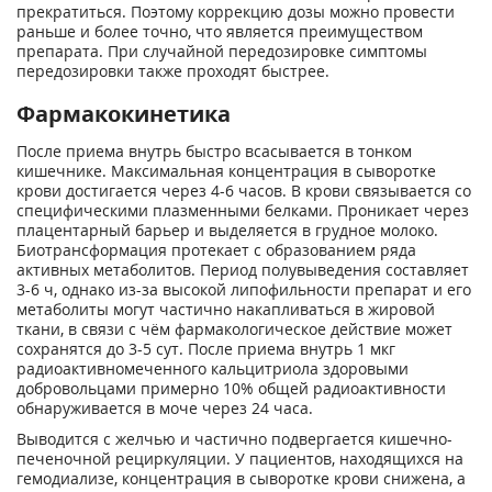
прекратиться. Поэтому коррекцию дозы можно провести
раньше и более точно, что является преимуществом
препарата. При случайной передозировке симптомы
передозировки также проходят быстрее.
Фармакокинетика
После приема внутрь быстро всасывается в тонком
кишечнике. Максимальная концентрация в сыворотке
крови достигается через 4-6 часов. В крови связывается со
специфическими плазменными белками. Проникает через
плацентарный барьер и выделяется в грудное молоко.
Биотрансформация протекает с образованием ряда
активных метаболитов. Период полувыведения составляет
3-6 ч, однако из-за высокой липофильности препарат и его
метаболиты могут частично накапливаться в жировой
ткани, в связи с чём фармакологическое действие может
сохранятся до 3-5 сут. После приема внутрь 1 мкг
радиоактивномеченного кальцитриола здоровыми
добровольцами примерно 10% общей радиоактивности
обнаруживается в моче через 24 часа.
Выводится с желчью и частично подвергается кишечно-
печеночной рециркуляции. У пациентов, находящихся на
гемодиализе, концентрация в сыворотке крови снижена, а