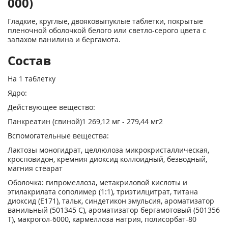
000)
Гладкие, круглые, двояковыпуклые таблетки, покрытые
пленочной оболочкой белого или светло-серого цвета с
запахом ванилина и бергамота.
Состав
На 1 таблетку
Ядро:
Действующее вещество:
Панкреатин (свиной)
1
269,12 мг - 279,44 мг
2
Вспомогательные вещества:
Лактозы моногидрат, целлюлоза микрокристаллическая,
кросповидон, кремния диоксид коллоидный, безводный,
магния стеарат
Оболочка: гипромеллоза, метакриловой кислоты и
этилакрилата сополимер (1:1), триэтилцитрат, титана
диоксид (Е171), тальк, синдетикон эмульсия, ароматизатор
ванильный (501345 С), ароматизатор бергамотовый (501356
Т), макрогол-6000, кармеллоза натрия, полисорбат-80