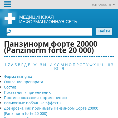
ВСЕ РАЗДЕЛЫ
МЕДИЦИНСКАЯ
ИНФОРМАЦИОННАЯ СЕТЬ
Панзинорм форте 20000
(Panzinorm forte 20 000)
1-Z
А
Б
В
Г
Д
Е - Ж - З
И - Й
К
Л
М
Н
О
П
Р
С
Т
У
Ф
Х
Ц
Ч - Щ
Э
Ю - Я
Форма выпуска
Описание препарата
Состав
Показания к применению
Противопоказания к применению
Возможные побочные эффекты
Дозировка, как принимать Панзинорм форте 20000
(Panzinorm forte 20 000)