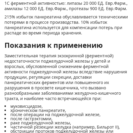
1
С ферментной активностью: липазы 20 000 ЕД. Евр.Фарм.,
амилазы 12 000 ЕД. Евр.Фарм., протеазы 900 ЕД. Евр.Фарм.
2
15% избыток панкреатина обуславливается техническими
потерями в процессе производства. 10% избыток
панкреатина используется для компенсации потерь при
распаде во время периода хранения.
Показания к применению
Заместительная терапия экзокринной (ферментной)
недостаточности поджелудочной железы у детей и
взрослых, обусловленной снижением ферментной
активности поджелудочной железы вследствие нарушения
продукции, регуляции секреции, доставки
панкреатических ферментов или повышенного их
разрушения в просвете кишечника, что вызвано
разнообразными заболеваниями желудочно-кишечного
тракта, и наиболее часто встречающейся при:
муковисцидозе,
хроническом панкреатите,
после операции на поджелудочной железе,
после гастрэктомии,
раке поджелудочной железы,
частичной резекции желудка (например, Бильрот II),
обструкции протоков поджелудочной железы или