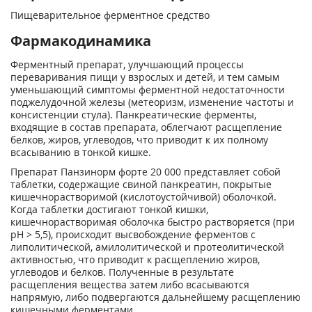
Пищеварительное ферментное средство
Фармакодинамика
Ферментный препарат, улучшающий процессы
переваривания пищи у взрослых и детей, и тем самым
уменьшающий симптомы ферментной недостаточности
поджелудочной железы (метеоризм, изменение частоты и
консистенции стула). Панкреатические ферменты,
входящие в состав препарата, облегчают расщепление
белков, жиров, углеводов, что приводит к их полному
всасыванию в тонкой кишке.
Препарат Панзинорм форте 20 000 представляет собой
таблетки, содержащие свиной панкреатин, покрытые
кишечнорастворимой (кислотоустойчивой) оболочкой.
Когда таблетки достигают тонкой кишки,
кишечнорастворимая оболочка быстро растворяется (при
pH > 5,5), происходит высвобождение ферментов с
липолитической, амилолитической и протеолитической
активностью, что приводит к расщеплению жиров,
углеводов и белков. Полученные в результате
расщепления вещества затем либо всасываются
напрямую, либо подвергаются дальнейшему расщеплению
кишечными ферментами.