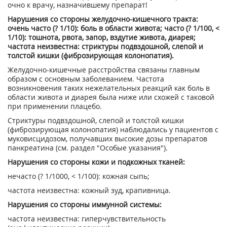
очно к врачу, назначившему препарат!
Нарушения со стороны желудочно-кишечного тракта:
очень часто (? 1/10): боль в области живота; часто (? 1/100, <
1/10): тошнота, рвота, запор, вздутие живота, диарея;
частота неизвестна: стриктуры подвздошной, слепой и
толстой кишки (фиброзирующая колонопатия).
Желудочно-кишечные расстройства связаны главным
образом с основным заболеванием. Частота
возникновения таких нежелательных реакций как боль в
области живота и диарея была ниже или схожей с таковой
при применении плацебо.
Стриктуры подвздошной, слепой и толстой кишки
(фиброзирующая колонопатия) наблюдались у пациентов с
муковисцидозом, получавших высокие дозы препаратов
панкреатина (см. раздел "Особые указания").
Нарушения со стороны кожи и подкожных тканей:
нечасто (? 1/1000, < 1/100): кожная сыпь;
частота неизвестна: кожный зуд, крапивница.
Нарушения со стороны иммунной системы:
частота неизвестна: гиперчувствительность