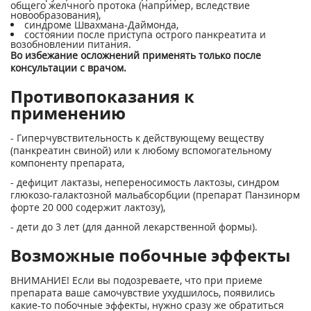
общего желчного протока (например, вследствие
новообразования),
синдроме Швахмана-Даймонда,
состоянии после приступа острого панкреатита и
возобновлении питания.
Во избежание осложнений применять только после
консультации с врачом.
Противопоказания к
применению
- Гиперчувствительность к действующему веществу
(панкреатин свиной) или к любому вспомогательному
компоненту препарата,
- дефицит лактазы, непереносимость лактозы, синдром
глюкозо-галактозной мальабсорбции (препарат Панзинорм
форте 20 000 содержит лактозу),
- дети до 3 лет (для данной лекарственной формы).
Возможные побочные эффекты
ВНИМАНИЕ! Если вы подозреваете, что при приеме
препарата ваше самочувствие ухудшилось, появились
какие-то побочные эффекты, нужно сразу же обратиться