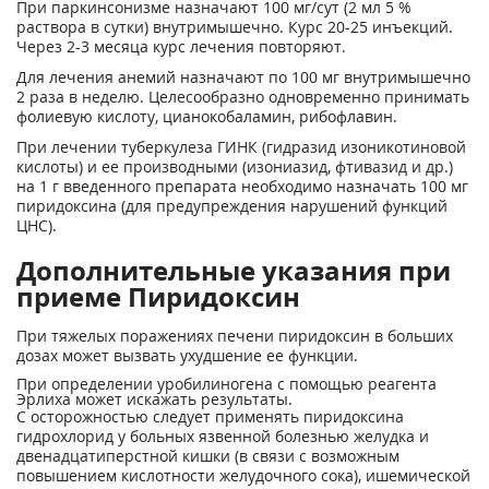
При паркинсонизме назначают 100 мг/сут (2 мл 5 %
раствора в сутки) внутримышечно. Курс 20-25 инъекций.
Через 2-3 месяца курс лечения повторяют.
Для лечения анемий назначают по 100 мг внутримышечно
2 раза в неделю. Целесообразно одновременно принимать
фолиевую кислоту, цианокобаламин, рибофлавин.
При лечении туберкулеза ГИНК (гидразид изоникотиновой
кислоты) и ее производными (изониазид, фтивазид и др.)
на 1 г введенного препарата необходимо назначать 100 мг
пиридоксина (для предупреждения нарушений функций
ЦНС).
Дополнительные указания при
приеме Пиридоксин
При тяжелых поражениях печени пиридоксин в больших
дозах может вызвать ухудшение ее функции.
При определении уробилиногена с помощью реагента
Эрлиха может искажать результаты.
С осторожностью следует применять пиридоксина
гидрохлорид у больных язвенной болезнью желудка и
двенадцатиперстной кишки (в связи с возможным
повышением кислотности желудочного сока), ишемической