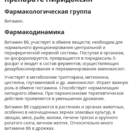
Фармакологическая группа
Витамин.
Фармакодинамика
Витамин В6, участвует в обмене веществ; необходим для
нормального функционирования центральной и
периферической нервной системы. Поступая в организм,
он фосфорилируется, превращается в пиридоксаль-5-
фосфат и входит в состав ферментов, осуществляющих
декарбоксилирование и переаминирование аминокислот.
Участвует в метаболизме триптофана, метионина,
цистеина, глутаминовой и др. аминокислот. Играет важную
роль в обмене гистамина. Способствует нормализации
липидного обмена. При паркинсонизме терапевтическое
действие проявляется в уменьшении дрожания.
Витамин В6 содержится в растениях и органах животных,
особенно в неочищенных зернах злаковых культур, в
овощах, мясе, рыбе, молоке, печени трески и крупного
рогатого скота, яичном желтке. Относительно много
витамина В6 в дрожжах.