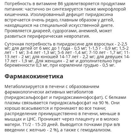
Потребность в витамине В6 удовлетворяется продуктами
питания: частично он синтезируется также микрофлорой
кишечника. Изолированный дефицит пиридоксина
встречается очень редко, главным образом у детей,
находящихся на специальной искусственной диете.
Проявляется диареей, судорогами, анемией, может
развиться периферическая невропатия.
Суточная потребность в пиридоксине для взрослых - 2-2,5
мг; для детей от 6 мес до 1 года - 0,5 мг; 1-1,5 г - 0,9 мг; 1,5-2
лет - 1 мг; 3-4 лет -1,3 мг; 5-6 лет -1,4 мг; 7-10 лет - 1,7 мг; 11-
13 лет - 2 мг; для юношей 14-17 лет - 2,2 мг; для девушек 14-
17 лет - 1,9 мг. Для женщин - 2 мг и дополнительно при
беременности 0,3 мг, при кормлении грудью - 0,5 мг.
Фармакокинетика
Метаболизируется в печени с образованием
фармакологически активных метаболитов
(пиридоксальфосфат и пиридоксаминофосфат). С белками
плазмы связывается пиридоксальфосфат на 90 %. Они
хорошо всасываются и проникают во все ткани;
распределение преимущественно в печени, меньше в
мышцах и ЦНС. Проникает через плаценту и в молоко
матери. Т
1/2
- 15-20 дней. Выводится почками (при в/в
введении с желчью - 2 %), а также с гемодиализом.