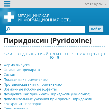
ВСЕ РАЗДЕЛЫ
МЕДИЦИНСКАЯ
ИНФОРМАЦИОННАЯ СЕТЬ
Пиридоксин (Pyridoxine)
1-Z
А
Б
В
Г
Д
Е - Ж - З
И - Й
К
Л
М
Н
О
П
Р
С
Т
У
Ф
Х
Ц
Ч - Щ
Э
Ю - Я
Форма выпуска
Описание препарата
Состав
Показания к применению
Противопоказания к применению
Возможные побочные эффекты
Дозировка, как принимать Пиридоксин (Pyridoxine)
Дополнительные указания при приеме Пиридоксин
Как хранить препарат
Срок годности