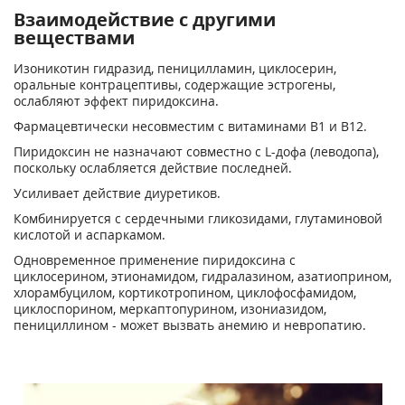
Взаимодействие с другими
веществами
Изоникотин гидразид, пеницилламин, циклосерин,
оральные контрацептивы, содержащие эстрогены,
ослабляют эффект пиридоксина.
Фармацевтически несовместим с витаминами В1 и В12.
Пиридоксин не назначают совместно с L-дофа (леводопа),
поскольку ослабляется действие последней.
Усиливает действие диуретиков.
Комбинируется с сердечными гликозидами, глутаминовой
кислотой и аспаркамом.
Одновременное применение пиридоксина с
циклосерином, этионамидом, гидралазином, азатиоприном,
хлорамбуцилом, кортикотропином, циклофосфамидом,
циклоспорином, меркаптопурином, изониазидом,
пенициллином - может вызвать анемию и невропатию.