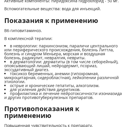
Активные компоненты: пиридоксина гидрохлорид - 50 мг.
Вспомогательные вещества: вода для инъекций.
Показания к применению
В
6
-гиповитаминоз.
В комплексной терапии:
в неврологии: паркинсонизм, параличи центрального
или периферического происхождения, болезнь Литтла,
болезнь и синдром Меньера, морская и воздушная
болезнь, радикулит, невралгия, невриты.
в дерматологии: дерматиты (в том числе себорейный),
опоясывающий лишай, нейродермит, псориаз,
экссудативный диатез.
токсикоз беременных, анемии (гипохромная,
микроцитарная, сидеробластная), лейкопении различной
этиологии.
острые и хронические гепатиты, алкоголизм.
для усиления действия диуретиков.
профилактика и лечение нейротоксичности изониазида
и других противотуберкулезных препаратов.
Противопоказания к
применению
Повышенная чувствительность к препарату.