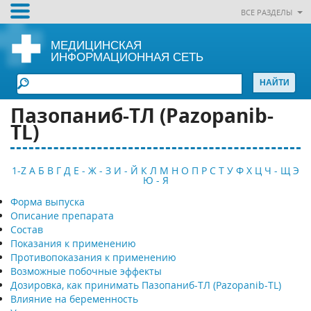
ВСЕ РАЗДЕЛЫ
МЕДИЦИНСКАЯ
ИНФОРМАЦИОННАЯ СЕТЬ
Пазопаниб-ТЛ (Pazopanib-
TL)
1-Z
А
Б
В
Г
Д
Е - Ж - З
И - Й
К
Л
М
Н
О
П
Р
С
Т
У
Ф
Х
Ц
Ч - Щ
Э
Ю - Я
Форма выпуска
Описание препарата
Состав
Показания к применению
Противопоказания к применению
Возможные побочные эффекты
Дозировка, как принимать Пазопаниб-ТЛ (Pazopanib-TL)
Влияние на беременность