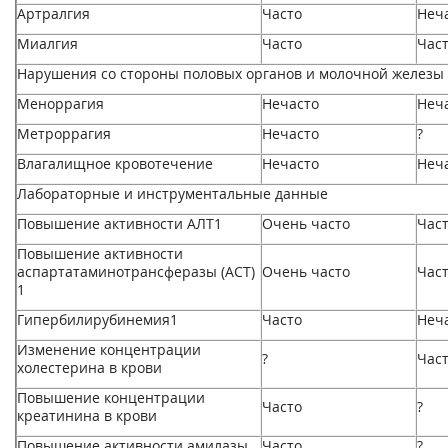
Артралгия
Часто
Неч
Миалгия
Часто
Час
Нарушения со стороны половых органов и молочной железы
Меноррагия
Нечасто
Неч
Метроррагия
Нечасто
?
Влагалищное кровотечение
Нечасто
Неч
Лабораторные и инструментальные данные
Повышение активности АЛТ
1
Очень часто
Час
Повышение активности
аспартатаминотрансферазы (ACT)
Очень часто
Час
1
Гипербилирубинемия
1
Часто
Неч
Изменение концентрации
?
Час
холестерина в крови
Повышение концентрации
Часто
?
креатинина в крови
Повышение активности амилазы
Часто
?