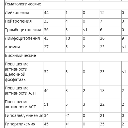
Гематологические
Лейкопения
44
1
0
15
0
Нейтропения
33
4
0
7
0
Тромбоцитопения
36
3
<1
6
0
Лимфоцитопения
43
10
0
36
9
Анемия
27
5
2
23
<1
Биохимические
Повышение
активности
32
3
0
23
<1
щелочной
фосфатазы
Повышение
46
8
2
18
2
активности АЛТ
Повышение
51
5
3
22
2
активности ACT
Гипоальбуминемия
34
<1
0
21
0
Гипергликемия
45
<1
0
35
2