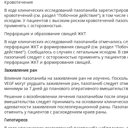
Кровотечения
В ходе клинических исследований пазопаниба зарегистриро
кровотечений (см. раздел "Побочное действие"), в том числе
исходом. У пациентов с высоким риском кровотечений пазоп
применять с осторожностью.
Перфорация и образование свищей ЖКТ
В ходе клинических исследований пазопаниба отмечались с
перфорации ЖКТ и формирования свищей (см. раздел "Побо
действие"). Сообщалось о случаях с летальным исходом. В свя
пазопаниб следует с осторожностью применять у пациентов 
перфорации ЖКТ и формирования свищей.
Заживление ран
Влияние пазопаниба на заживление ран не изучено. Поскол
VEGF могут ухудшать заживление ран, пазопаниб следует отм
минимум за 7 дней до планового оперативного вмешательств
Решение о возобновлении лечения пазопанибом после опер
вмешательства следует принимать на основании клиническо
адекватности заживления послеоперационной раны. Пазопан
отменить у пациентов с расхождением краев раны.
Гипотиреоз
В ходе клинических исследований пазопаниба наблюдались 