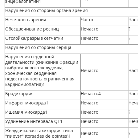
энцефалопатии
1
Нарушения со стороны органа зрения
Нечеткость зрения
Часто
Час
Обесцвечивание ресниц
Нечасто
?
Отслойка/разрыв сетчатки
Нечасто
?
Нарушения со стороны сердца
Нарушения сердечной
деятельности (снижение фракции
выброса левого желудочка,
Нечасто
Час
хроническая сердечная
недостаточность, ограниченная
кардиомиопатия)
1
Брадикардия
Нечасто
4
Час
Инфаркт миокарда
1
Нечасто
Неч
Ишемия миокарда
1
Нечасто
?
Удлинение интервала QT
1
Нечасто
Неч
Желудочковая тахикардия типа
Нечасто
?
"пируэт" (torsades de pointes)
1