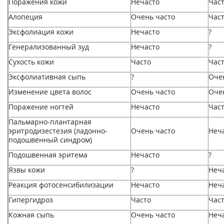
Поражения кожи
Нечасто
Час
Алопеция
Очень часто
Час
Эксфолиация кожи
Нечасто
?
Генерализованный зуд
Нечасто
?
Сухость кожи
Часто
Час
Эксфолиативная сыпь
?
Оче
Изменение цвета волос
Очень часто
Оче
Поражение ногтей
Нечасто
Час
Пальмарно-плантарная
эритродизестезия (ладонно-
Очень часто
Неч
подошвенный синдром)
Подошвенная эритема
Нечасто
?
Язвы кожи
?
Неч
Реакция фотосенсибилизации
Нечасто
Неч
Гипергидроз
Часто
Час
Кожная сыпь
Очень часто
Неч