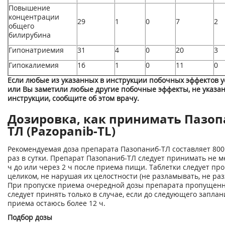
Повышение
концентрации
29
1
0
7
2
общего
билирубина
Гипонатриемия
31
4
0
20
3
Гипокалиемия
16
1
0
11
0
Если любые из указанных в инструкции побочных эффектов у
или Вы заметили любые другие побочные эффекты, не указа
инструкции, сообщите об этом врачу.
Дозировка, как принимать Пазоп
ТЛ (Pazopanib-TL)
Рекомендуемая доза препарата Пазопаниб-ТЛ составляет 800 
раз в сутки. Препарат Пазопаниб-ТЛ следует принимать не м
ч до или через 2 ч после приема пищи. Таблетки следует пр
целиком, не нарушая их целостности (не разламывать, не ра
При пропуске приема очередной дозы препарата пропущенн
следует принять только в случае, если до следующего запла
приема остаюсь более 12 ч.
Подбор дозы