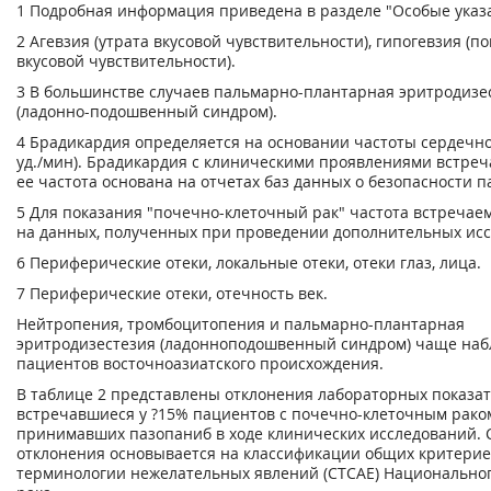
1
Подробная информация приведена в разделе "Особые указ
2
Агевзия (утрата вкусовой чувствительности), гипогевзия (
вкусовой чувствительности).
3
В большинстве случаев пальмарно-плантарная эритродизе
(ладонно-подошвенный синдром).
4
Брадикардия определяется на основании частоты сердечно
уд./мин). Брадикардия с клиническими проявлениями встреча
ее частота основана на отчетах баз данных о безопасности п
5
Для показания "почечно-клеточный рак" частота встречае
на данных, полученных при проведении дополнительных ис
6
Периферические отеки, локальные отеки, отеки глаз, лица.
7
Периферические отеки, отечность век.
Нейтропения, тромбоцитопения и пальмарно-плантарная
эритродизестезия (ладонноподошвенный синдром) чаще наб
пациентов восточноазиатского происхождения.
В таблице 2 представлены отклонения лабораторных показат
встречавшиеся у ?15% пациентов с почечно-клеточным рако
принимавших пазопаниб в ходе клинических исследований. 
отклонения основывается на классификации общих критери
терминологии нежелательных явлений (СТСАЕ) Национальног