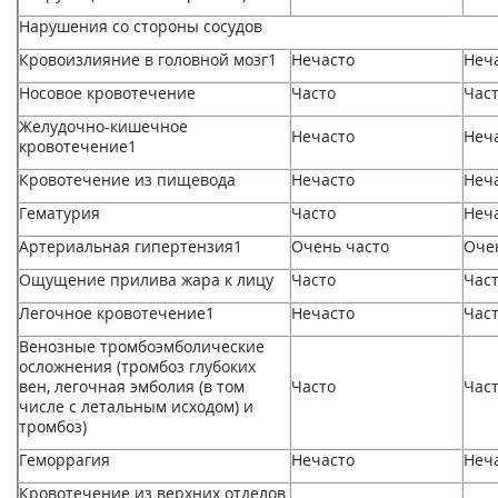
Нарушения со стороны сосудов
Кровоизлияние в головной мозг
1
Нечасто
Неч
Носовое кровотечение
Часто
Час
Желудочно-кишечное
Нечасто
Неч
кровотечение
1
Кровотечение из пищевода
Нечасто
Неч
Гематурия
Часто
Неч
Артериальная гипертензия
1
Очень часто
Оче
Ощущение прилива жара к лицу
Часто
Час
Легочное кровотечение
1
Нечасто
Час
Венозные тромбоэмболические
осложнения (тромбоз глубоких
вен, легочная эмболия (в том
Часто
Час
числе с летальным исходом) и
тромбоз)
Геморрагия
Нечасто
Неч
Кровотечение из верхних отделов