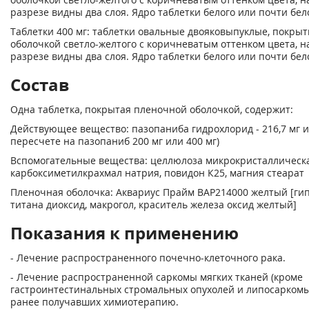
разрезе видны два слоя. Ядро таблетки белого или почти бел
Таблетки 400 мг: таблетки овальные двояковыпуклые, покры
оболочкой светло-желтого с коричневатым оттенком цвета, 
разрезе видны два слоя. Ядро таблетки белого или почти бел
Состав
Одна таблетка, покрытая пленочной оболочкой, содержит:
Действующее вещество: пазопаниба гидрохлорид - 216,7 мг ил
пересчете на пазопаниб 200 мг или 400 мг)
Вспомогательные вещества: целлюлоза микрокристаллическа
карбоксиметилкрахмал натрия, повидон К25, магния стеарат
Пленочная оболочка: Аквариус Прайм ВАР214000 желтый [ги
титана диоксид, макрогол, краситель железа оксид желтый]
Показания к применению
- Лечение распространенного почечно-клеточного рака.
- Лечение распространенной саркомы мягких тканей (кроме
гастроинтестинальных стромальных опухолей и липосаркомы)
ранее получавших химиотерапию.