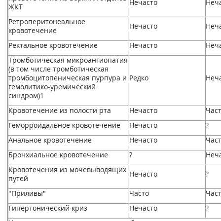
Нечасто
Неч
ЖКТ
Ретроперитонеальное
Нечасто
Неч
кровотечение
Ректальное кровотечение
Нечасто
Неч
Тромботическая микроангиопатия
(в том числе тромботическая
тромбоцитопеническая пурпура и
Редко
Неч
гемолитико-уремический
синдром)
1
Кровотечение из полости рта
Нечасто
Час
Геморроидальное кровотечение
Нечасто
?
Анальное кровотечение
Нечасто
Час
Бронхиальное кровотечение
?
Неч
Кровотечения из мочевыводящих
Нечасто
?
путей
"Приливы"
Часто
Час
Гипертонический криз
Нечасто
?