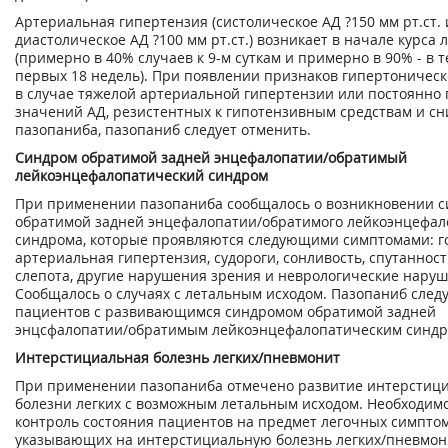
Артериальная гипертензия (систолическое АД ?150 мм рт.ст.
диастолическое АД ?100 мм рт.ст.) возникает в начале курса 
(примерно в 40% случаев к 9-м суткам и примерно в 90% - в 
первых 18 недель). При появлении признаков гипертоническ
в случае тяжелой артериальной гипертензии или постоянн
значений АД, резистентных к гипотензивным средствам и с
пазопаниба, пазопаниб следует отменить.
Синдром обратимой задней энцефалопатии/обратимый
лейкоэнцефалопатический синдром
При применении пазопаниба сообщалось о возникновении 
обратимой задней энцефалопатии/обратимого лейкоэнцефал
синдрома, которые проявляются следующими симптомами: го
артериальная гипертензия, судороги, сонливость, спутанност
слепота, другие нарушения зрения и неврологические наруш
Сообщалось о случаях с летальным исходом. Пазопаниб следу
пациентов с развивающимся синдромом обратимой задней
энцсфалопатии/обратимым лейкоэнцефалопатическим синдр
Интерстициальная болезнь легких/пневмонит
При применении пазопаниба отмечено развитие интерстиц
болезни легких с возможным летальным исходом. Необходим
контроль состояния пациентов на предмет легочных симптом
указывающих на интерстициальную болезнь легких/пневмони