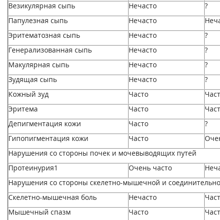
Везикулярная сыпь
Нечасто
?
Папулезная сыпь
Нечасто
Неч
Эритематозная сыпь
Нечасто
?
Генерализованная сыпь
Нечасто
?
Макулярная сыпь
Нечасто
?
Зудящая сыпь
Нечасто
?
Кожный зуд
Часто
Час
Эритема
Часто
Час
Депигментация кожи
Часто
?
Гипопигментация кожи
Часто
Оче
Нарушения со стороны почек и мочевыводящих путей
Протеинурия
1
Очень часто
Неч
Нарушения со стороны скелетно-мышечной и соединительно
Скелетно-мышечная боль
Нечасто
Час
Мышечный спазм
Часто
Час