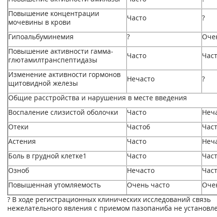
Повышение концентрации
Часто
?
мочевины в крови
Гипоальбуминемия
?
Оче
Повышение активности гамма-
Часто
Час
глютамилтранспептидазы
Изменение активности гормонов
Нечасто
?
щитовидной железы
Общие расстройства и нарушения в месте введения
Воспаление слизистой оболочки
Часто
Неч
Отеки
Часто6
Час
Астения
Часто
Неч
Боль в грудной клетке1
Часто
Час
Озноб
Нечасто
Час
Повышенная утомляемость
Очень часто
Оче
? В ходе регистрационных клинических исследований связь
нежелательного явления с приемом пазопаниба не установле