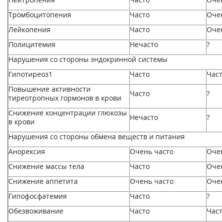
Тромбоцитопения
Часто
Оче
Лейкопения
Часто
Оче
Полицитемия
Нечасто
?
Нарушения со стороны эндокринной системы
Гипотиреоз
1
Часто
Час
Повышение активности
Часто
?
тиреотропных гормонов в крови
Снижение концентрации глюкозы
Нечасто
?
в крови
Нарушения со стороны обмена веществ и питания
Анорексия
Очень часто
Оче
Снижение массы тела
Часто
Оче
Снижение аппетита
Очень часто
Оче
Гипофосфатемия
Часто
?
Обезвоживание
Часто
Час