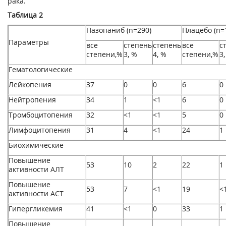
рака.
Таблица 2
Пазопаниб (n=290)
Плацебо (n=
Параметры
все
степень
степень
все
с
степени,%
3, %
4, %
степени,%
3
Гематологические
Лейкопения
37
0
0
6
0
Нейтропения
34
1
<1
6
0
Тромбоцитопения
32
<1
<1
5
0
Лимфоцитопения
31
4
<1
24
1
Биохимические
Повышение
53
10
2
22
1
активности АЛТ
Повышение
53
7
<1
19
<
активности ACT
Гипергликемия
41
<1
0
33
1
Повышение