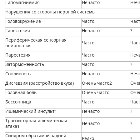
Гипомагниемия
Нечасто
Неч
Нарушения со стороны нервной системы
Головокружение
Часто
Час
Гипестезия
Нечасто
?
Периферическая сенсорная
Часто
Час
нейропатия
Парестезия
Часто
Неч
Заторможенность
Часто
?
Сонливость
Нечасто
Неч
Дисгевзия (расстройство вкуса)
Очень часто
2
Оче
Головная боль
Очень часто
Оче
Бессонница
Часто
Час
Ишемический инсульт
1
Нечасто
?
Транзиторная ишемическая
Нечасто
?
атака
1
Синдром обратимой задней
Редко
?