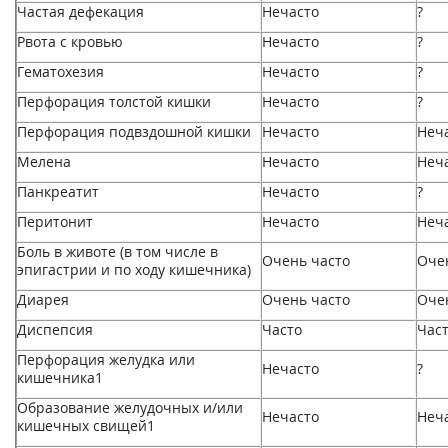
Частая дефекация
Нечасто
?
Рвота с кровью
Нечасто
?
Гематохезия
Нечасто
?
Перфорация толстой кишки
Нечасто
?
Перфорация подвздошной кишки
Нечасто
Неч
Мелена
Нечасто
Неч
Панкреатит
Нечасто
?
Перитонит
Нечасто
Неч
Боль в животе (в том числе в
Очень часто
Оче
эпигастрии и по ходу кишечника)
Диарея
Очень часто
Оче
Диспепсия
Часто
Час
Перфорация желудка или
Нечасто
?
кишечника1
Образование желудочных и/или
Нечасто
Неч
кишечных свищей1