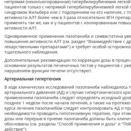
непрямая (неконъюгированная) гипербилирубинемия легкой 
пациентов только с непрямой гипербилирубинемией легкой с
синдромом Жильбера или с подозрением на его наличие, с 
активности АЛТ более чем в 3 раза относительно ВГН препар
применять так же, как и у пациентов с изолированным пов
активности АЛТ.
Одновременное применение пазопаниба и симвастатина уве
повышения активности АЛТ (см. раздел "Взаимодействие с д
лекарственными препаратами") и требует особой осторожнос
тщательного наблюдения.
Дополнительные рекомендации по коррекции дозы в процес
основании результатов печеночных тестов у пациентов с у
нарушением функции печени отсутствуют.
Артериальная гипертензия
В ходе клинических исследований пазопаниба наблюдалось
артериального давления (АД) и случаи гипертонического кри
применением пазопаниба следует определять исходный уров
позднее 1 недели после начала лечения, а также на протяже
курса лечения пазопанибом следует контролировать АД и пр
необходимости проводить гипотензивную терапию, при это
дозы или перерыв в приеме пазопаниба должны быть клини
обоснованы (см. разделы "Способ применения и дозы" и "По
действие").