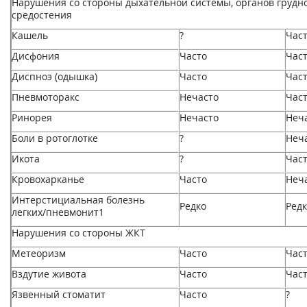
Нарушения со стороны дыхательной системы, органов грудно
средостения
Кашель
?
Час
Дисфония
Часто
Час
Диспноэ (одышка)
Часто
Час
Пневмоторакс
Нечасто
Час
Ринорея
Нечасто
Неч
Боли в ротоглотке
?
Неч
Икота
?
Час
Кровохарканье
Часто
Неч
Интерстициальная болезнь
Редко
Ред
легких/пневмонит1
Нарушения со стороны ЖКТ
Метеоризм
Часто
Час
Вздутие живота
Часто
Час
Язвенный стоматит
Часто
?