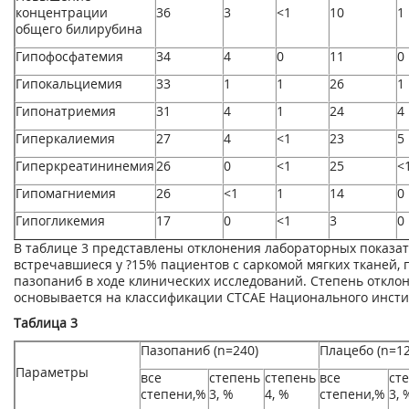
концентрации
36
3
<1
10
1
общего билирубина
Гипофосфатемия
34
4
0
11
0
Гипокальциемия
33
1
1
26
1
Гипонатриемия
31
4
1
24
4
Гиперкалиемия
27
4
<1
23
5
Гиперкреатининемия
26
0
<1
25
<
Гипомагниемия
26
<1
1
14
0
Гипогликемия
17
0
<1
3
0
В таблице 3 представлены отклонения лабораторных показат
встречавшиеся у ?15% пациентов с саркомой мягких тканей,
пазопаниб в ходе клинических исследований. Степень откло
основывается на классификации СТСАЕ Национального инстит
Таблица 3
Пазопаниб (n=240)
Плацебо (n=12
Параметры
все
степень
степень
все
ст
степени,%
3, %
4, %
степени,%
3, 