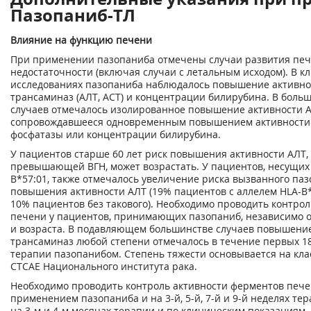
Пазопаниб-ТЛ
Влияние на функцию печени
При применении пазопаниба отмечены случаи развития пе
недостаточности (включая случаи с летальным исходом). В к
исследованиях пазопаниба наблюдалось повышение активно
трансаминаз (АЛТ, ACT) и концентрации билирубина. В боль
случаев отмечалось изолированное повышение активности А
сопровождавшееся одновременным повышением активност
фосфатазы или концентрации билирубина.
У пациентов старше 60 лет риск повышения активности АЛТ, 
превышающей ВГН, может возрастать. У пациентов, несущих 
B*57:01, также отмечалось увеличение риска вызванного па
повышения активности АЛТ (19% пациентов с аллелем HLA-B
10% пациентов без такового). Необходимо проводить контро
печени у пациентов, принимающих пазопаниб, независимо о
и возраста. В подавляющем большинстве случаев повышени
трансаминаз любой степени отмечалось в течение первых 1
терапии пазопанибом. Степень тяжести основывается на кл
СТСАЕ Национального института рака.
Необходимо проводить контроль активности ферментов печ
применением пазопаниба и на 3-й, 5-й, 7-й и 9-й неделях тер
на 3-м и 4-м месяцах терапии и по клиническим показаниям.