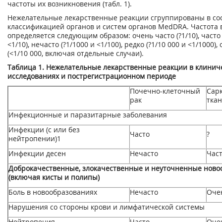
частоты их возникновения (табл. 1).
Нежелательные лекарственные реакции сгруппированы в соо
классификацией органов и систем органов MedDRA. Частота
определяется следующим образом: очень часто (?1/10), часто 
<1/10), нечасто (?1/1000 и <1/100), редко (?1/10 000 и <1/1000),
(<1/10 000, включая отдельные случаи).
Таблица 1. Нежелательные лекарственные реакции в клинич
исследованиях и пострегистрационном периоде
Почечно-клеточный
Сар
рак
тка
Инфекционные и паразитарные заболевания
Инфекции (с или без
Часто
?
нейтропении)
1
Инфекции десен
Нечасто
Час
Доброкачественные, злокачественные и неуточненные ново
(включая кисты и полипы)
Боль в новообразованиях
Нечасто
Оче
Нарушения со стороны крови и лимфатической системы
Нейтропения
Часто
Оче