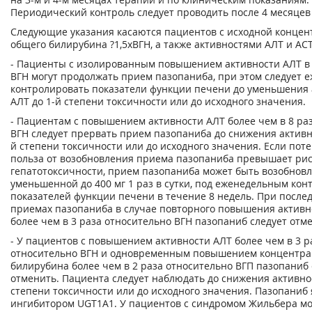
Периодический контроль следует проводить после 4 месяцев
Следующие указания касаются пациентов с исходной конце
общего билирубина ?1,5хВГН, а также активностями АЛТ и ACT
- Пациенты с изолированным повышением активности АЛТ в 
ВГН могут продолжать прием пазопаниба, при этом следует 
контролировать показатели функции печени до уменьшения 
АЛТ до 1-й степени токсичности или до исходного значения.
- Пациентам с повышением активности АЛТ более чем в 8 ра
ВГН следует прервать прием пазопаниба до снижения активн
й степени токсичности или до исходного значения. Если пот
польза от возобновления приема пазопаниба превышает рис
гепатотоксичности, прием пазопаниба может быть возобновле
уменьшенной до 400 мг 1 раз в сутки, под еженедельным кон
показателей функции печени в течение 8 недель. При посл
приемах пазопаниба в случае повторного повышения активн
более чем в 3 раза относительно ВГН пазопаниб следует отм
- У пациентов с повышением активности АЛТ более чем в 3 р
относительно ВГН и одновременным повышением концентр
билирубина более чем в 2 раза относительно ВГП пазопаниб 
отменить. Пациента следует наблюдать до снижения активно
степени токсичности или до исходного значения. Пазопаниб 
ингибитором UGT1A1. У пациентов с синдромом Жильбера мо