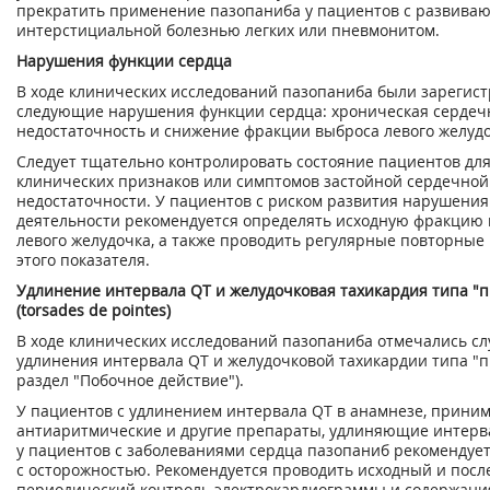
прекратить применение пазопаниба у пациентов с развива
интерстициальной болезнью легких или пневмонитом.
Нарушения функции сердца
В ходе клинических исследований пазопаниба были зарегис
следующие нарушения функции сердца: хроническая сердеч
недостаточность и снижение фракции выброса левого желудо
Следует тщательно контролировать состояние пациентов дл
клинических признаков или симптомов застойной сердечной
недостаточности. У пациентов с риском развития нарушени
деятельности рекомендуется определять исходную фракцию
левого желудочка, а также проводить регулярные повторные
этого показателя.
Удлинение интервала QT и желудочковая тахикардия типа "п
(torsades de pointes)
В ходе клинических исследований пазопаниба отмечались с
удлинения интервала QT и желудочковой тахикардии типа "пи
раздел "Побочное действие").
У пациентов с удлинением интервала QT в анамнезе, прин
антиаритмические и другие препараты, удлиняющие интерва
у пациентов с заболеваниями сердца пазопаниб рекомендуе
с осторожностью. Рекомендуется проводить исходный и пос
периодический контроль электрокардиограммы и содержани