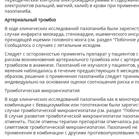
электролитов (кальций, магний, калий) в крови при примене
пазопаниба.
Артериальный тромбоз
В ходе клинических исследований пазопаниба были зарегис
случаи инфаркта миокарда, стенокардии, ишемического инсу
преходящей ишемии головного мозга (см. раздел "Побочное д
Сообщалось о случаях с летальным исходом.
Следует с осторожностью применять препарат у пациентов
риском возникновения артериального тромбоза или с артер
тромбозом в анамнезе. Пазопаниб не изучался у пациентов, у
явления наблюдались в течение предшествующих 6 месяцев
образом, решение о применении пазопаниба следует прини
индивидуально на основании оценки соотношения риска и п
Тромботическая микроангиопатия
В ходе клинических исследований пазопаниба как в монотера
комбинации с бевацизумабом или топотеканом были зареги
случаи тромботической микроангиопатии (см. раздел "Побочн
В случае развития тромботической микроангиопатии пазопа
отменить. После отмены терапии препаратом отмечалось р
симптомов тромботической микроангиопатии. Пазопаниб не 
применения в комбинации с другими противоопухолевыми п