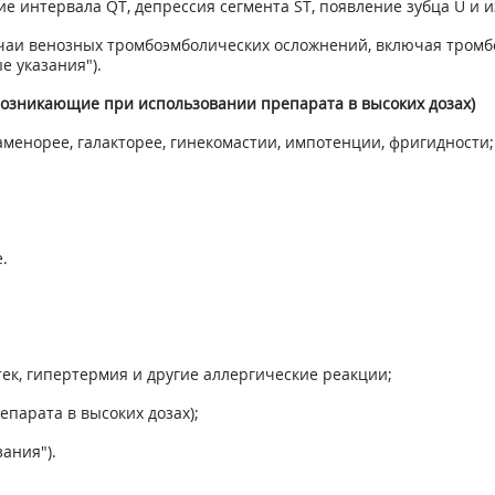
е интервала QT, депрессия сегмента ST, появление зубца U и и
чаи венозных тромбоэмболических осложнений, включая тромб
е указания").
озникающие при использовании препарата в высоких дозах)
аменорее, галакторее, гинекомастии, импотенции, фригидности;
.
тек, гипертермия и другие аллергические реакции;
парата в высоких дозах);
ания").