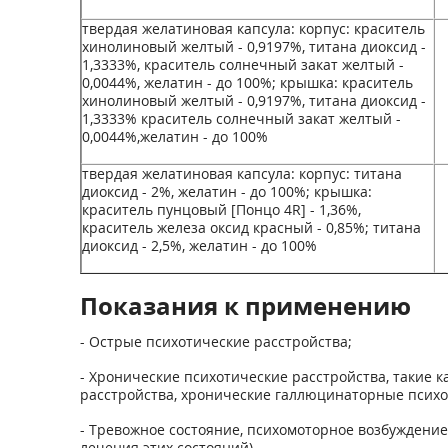
твердая желатиновая капсула: корпус: краситель
хинолиновый желтый - 0,9197%, титана диоксид -
1,3333%, краситель солнечный закат желтый -
0,0044%, желатин - до 100%; крышка: краситель
хинолиновый желтый - 0,9197%, титана диоксид -
1,3333% краситель солнечный закат желтый -
0,0044%,желатин - до 100%
твердая желатиновая капсула: корпус: титана
диоксид - 2%, желатин - до 100%; крышка:
краситель пунцовый [Понцо 4R] - 1,36%,
краситель железа оксид красный - 0,85%; титана
диоксид - 2,5%, желатин - до 100%
Показания к применению
- Острые психотические расстройства;
- Хронические психотические расстройства, такие
расстройства, хронические галлюцинаторные психо
- Тревожное состояние, психомоторное возбуждение
лечения этих состояний).