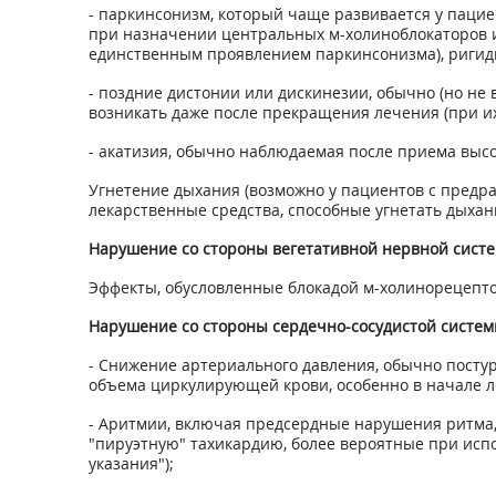
- паркинсонизм, который чаще развивается у пацие
при назначении центральных м-холиноблокаторов и
единственным проявлением паркинсонизма), ригидн
- поздние дистонии или дискинезии, обычно (но не
возникать даже после прекращения лечения (при и
- акатизия, обычно наблюдаемая после приема высо
Угнетение дыхания (возможно у пациентов с предр
лекарственные средства, способные угнетать дыхание
Нарушение со стороны вегетативной нервной сист
Эффекты, обусловленные блокадой м-холинорецептор
Нарушение со стороны сердечно-сосудистой систе
- Снижение артериального давления, обычно посту
объема циркулирующей крови, особенно в начале л
- Аритмии, включая предсердные нарушения ритма,
"пируэтную" тахикардию, более вероятные при испо
указания");