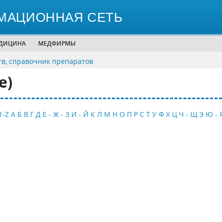
МАЦИОННАЯ СЕТЬ
ЕДИЦИНА
МЕДФИРМЫ
тв, справочник препаратов
e)
1-Z
А
Б
В
Г
Д
Е - Ж - З
И - Й
К
Л
М
Н
О
П
Р
С
Т
У
Ф
Х
Ц
Ч - Щ
Э
Ю - 