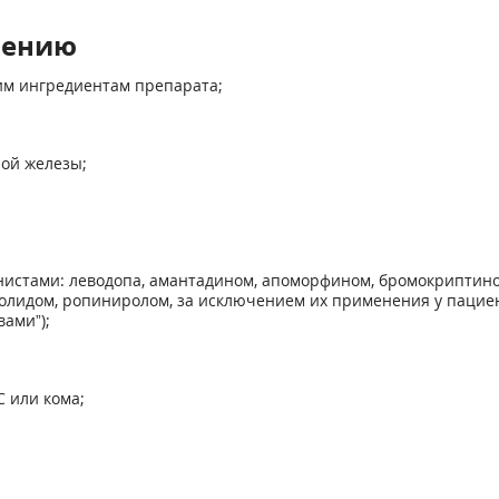
нению
им ингредиентам препарата;
ной железы;
истами: леводопа, амантадином, апоморфином, бромокриптином
олидом, ропиниролом, за исключением их применения у пациен
ами”);
 или кома;