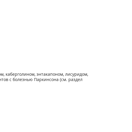
, каберголином, энтакапоном, лисуридом,
тов с болезнью Паркинсона (см. раздел