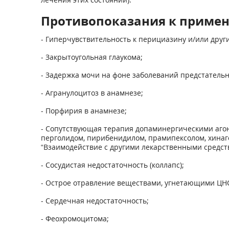
Противопоказания к приме
- Гиперчувствительность к перициазину и/или друг
- Закрытоугольная глаукома;
- Задержка мочи на фоне заболеваний предстатель
- Агранулоцитоз в анамнезе;
- Порфирия в анамнезе;
- Сопутствующая терапия допаминергическими агон
перголидом, пирибенидилом, прамипексолом, хинаг
“Взаимодействие с другими лекарственными средств
- Сосудистая недостаточность (коллапс);
- Острое отравление веществами, угнетающими ЦНС
- Сердечная недостаточность;
- Феохромоцитома;