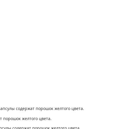
Капсулы содержат порошок желтого цвета.
т порошок желтого цвета.
псулы содержат порошок желтого цвета.