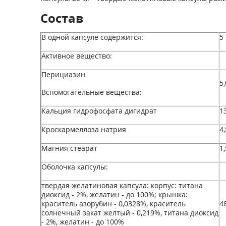
Состав
В одной капсуле содержится:
5
Активное вещество:
Перициазин
5,
Вспомогательные вещества:
Кальция гидрофосфата дигидрат
1
Кроскармеллоза натрия
4,
Магния стеарат
1,
Оболочка капсулы:
твердая желатиновая капсула: корпус: титана
диоксид - 2%, желатин - до 100%; крышка:
краситель азорубин - 0,0328%, краситель
4
солнечный закат желтый - 0,219%, титана диоксид
- 2%, желатин - до 100%