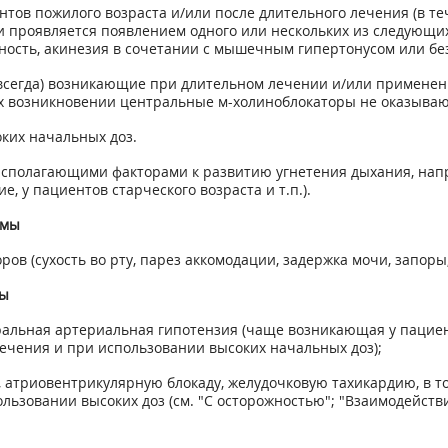
нтов пожилого возраста и/или после длительного лечения (в те
 проявляется появлением одного или нескольких из следующих
ость, акинезия в сочетании с мышечным гипертонусом или без
 всегда) возникающие при длительном лечении и/или применен
х возникновении центральные м-холиноблокаторы не оказывают
ких начальных доз.
асполагающими факторами к развитию угнетения дыхания, нап
, у пациентов старческого возраста и т.п.).
емы
ов (сухость во рту, парез аккомодации, задержка мочи, запор
мы
ральная артериальная гипотензия (чаще возникающая у пациен
ечения и при использовании высоких начальных доз);
 атриовентрикулярную блокаду, желудочковую тахикардию, в 
льзовании высоких доз (см. "С осторожностью"; "Взаимодейств