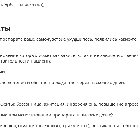
ь Эрба-Гольдфлама);
кты
препарата ваше самочувствие ухудшилось, появились какие-то 
вение которых может как зависеть, так и не зависеть от вел
твительности пациента.
емы
але лечения и обычно проходящие через несколько дней;
фекты: бессонница, ажитация, инверсия сна, повышение агрес
ие при использовании препарата в высоких дозах):
ивошея, окулогирные кризы, тризм и т.п.), возникающие обычн