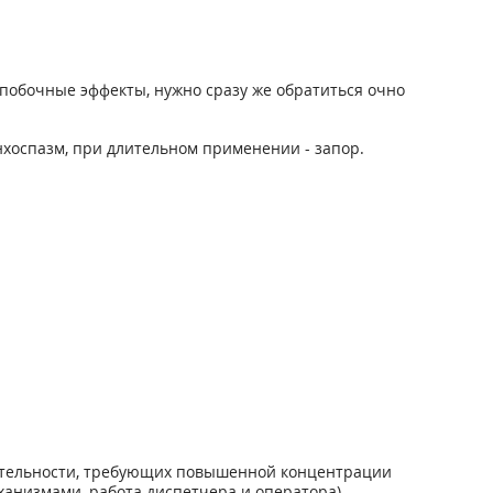
побочные эффекты, нужно сразу же обратиться очно
нхоспазм, при длительном применении - запор.
ятельности, требующих повышенной концентрации
анизмами, работа диспетчера и оператора).