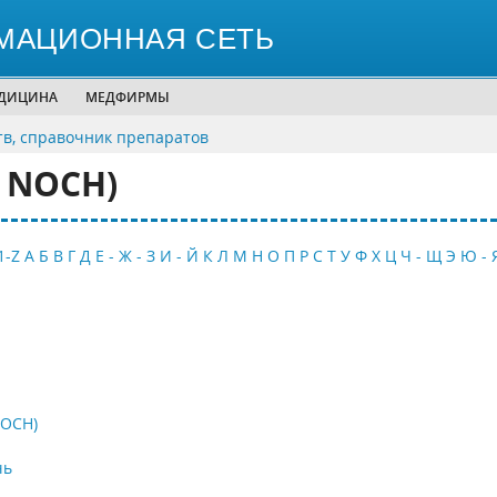
МАЦИОННАЯ СЕТЬ
ЕДИЦИНА
МЕДФИРМЫ
тв, справочник препаратов
® NOCH)
1-Z
А
Б
В
Г
Д
Е - Ж - З
И - Й
К
Л
М
Н
О
П
Р
С
Т
У
Ф
Х
Ц
Ч - Щ
Э
Ю - 
NOCH)
чь