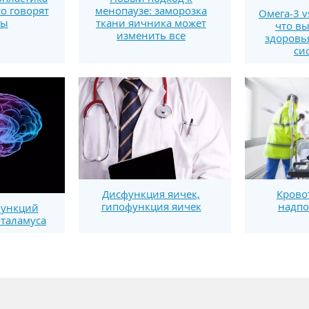
то говорят
менопаузе: заморозка
Омега-3 v
ты
ткани яичника может
что вы
изменить все
здоровь
си
Дисфункция яичек,
Крово
гипофункция яичек
надпо
функций
оталамуса