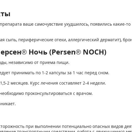
кты
препарата ваше самочувствие ухудшилось, появились какие-то 
я сыпь, периферические отеки, аллергический дерматит), бро
ерсен® Ночь (Persen® NOCH)
оды, независимо от приема пищи.
дует принимать по 1-2 капсулы за 1 час перед сном.
5-2 месяцев. Курс лечения составляет 2-4 недели.
необходимо проконсультироваться с врачом.
никает.
осторожность при выполнении потенциально опасных видов де
вление транспортными средствами, работа с движущимися мех