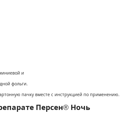
юминиевой и
дной фольги.
в картонную пачку вместе с инструкцией по применению.
репарате Персен® Ночь