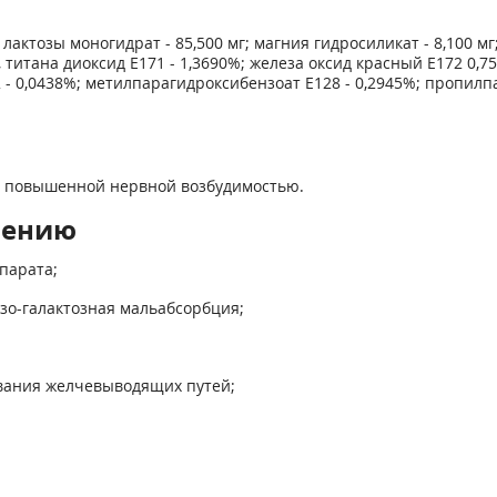
лактозы моногидрат - 85,500 мг; магния гидросиликат - 8,100 мг
 титана диоксид Е171 - 1,3690%; железа оксид красный Е172 0,7
22 - 0,0438%; метилпарагидроксибензоат Е128 - 0,2945%; пропилп
 с повышенной нервной возбудимостью.
нению
парата;
озо-галактозная мальабсорбция;
евания желчевыводящих путей;