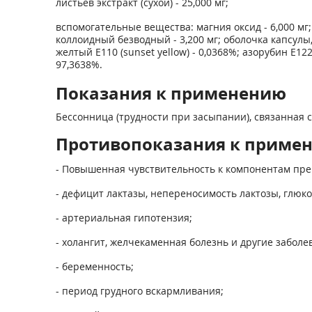
листьев экстракт (сухой) - 25,000 мг;
вспомогательные вещества: магния оксид - 6,000 мг; 
коллоидный безводный - 3,200 мг; оболочка капсулы,
желтый Е110 (sunset yellow) - 0,0368%; азорубин Е1
97,3638%.
Показания к применению
Бессонница (трудности при засыпании), связанная
Противопоказания к приме
- Повышенная чувствительность к компонентам пре
- дефицит лактазы, непереносимость лактозы, глюк
- артериальная гипотензия;
- холангит, желчекаменная болезнь и другие забол
- беременность;
- период грудного вскармливания;