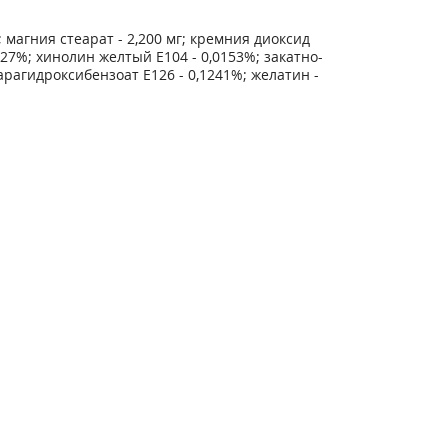
; магния стеарат - 2,200 мг; кремния диоксид
527%; хинолин желтый Е104 - 0,0153%; закатно-
арагидроксибензоат Е126 - 0,1241%; желатин -