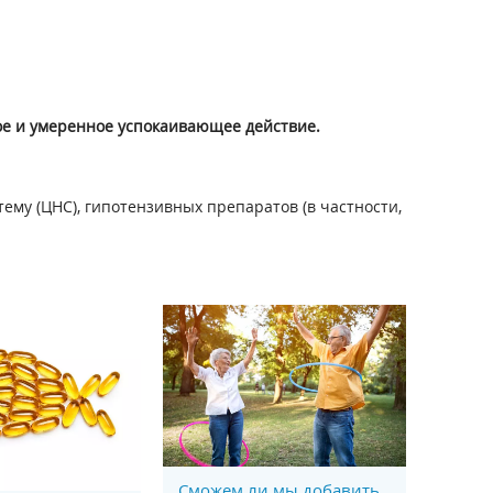
ое и умеренное успокаивающее действие.
му (ЦНС), гипотензивных препаратов (в частности,
Сможем ли мы добавить