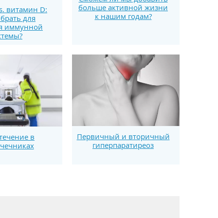
больше активной жизни
s. витамин D:
к нашим годам?
брать для
я иммунной
стемы?
Первичный и вторичный
течение в
гиперпаратиреоз
чечниках