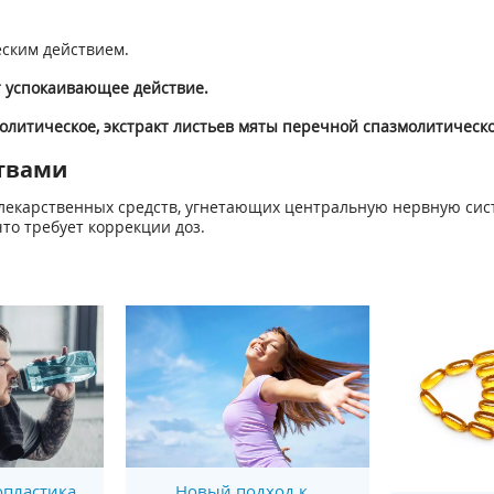
ским действием.
т успокаивающее действие.
молитическое, экстракт листьев мяты перечной спазмолитическ
твами
лекарственных средств, угнетающих центральную нервную систе
то требует коррекции доз.
пластика
Новый подход к