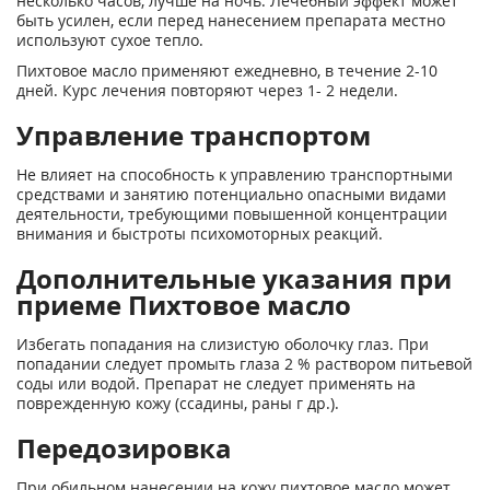
несколько часов, лучше на ночь. Лечебный эффект может
быть усилен, если перед нанесением препарата местно
используют сухое тепло.
Пихтовое масло применяют ежедневно, в течение 2-10
дней. Курс лечения повторяют через 1- 2 недели.
Управление транспортом
Не влияет на способность к управлению транспортными
средствами и занятию потенциально опасными видами
деятельности, требующими повышенной концентрации
внимания и быстроты психомоторных реакций.
Дополнительные указания при
приеме Пихтовое масло
Избегать попадания на слизистую оболочку глаз. При
попадании следует промыть глаза 2 % раствором питьевой
соды или водой. Препарат не следует применять на
поврежденную кожу (ссадины, раны г др.).
Передозировка
При обильном нанесении на кожу пихтовое масло может