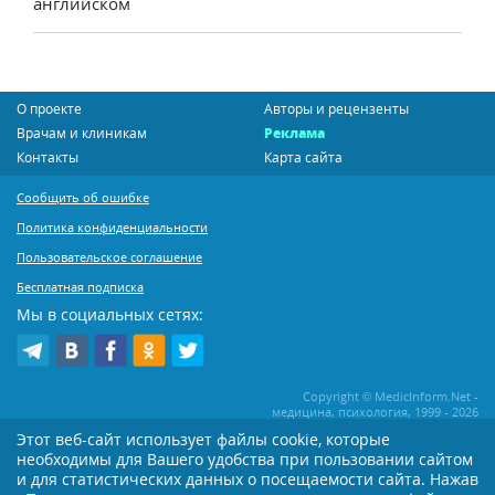
английском
О проекте
Авторы и рецензенты
Врачам и клиникам
Реклама
Контакты
Карта сайта
Сообщить об ошибке
Политика конфиденциальности
Пользовательское соглашение
Бесплатная подписка
Мы в социальных сетях:
Copyright © MedicInform.Net -
медицина, психология, 1999 - 2026
Этот веб-сайт использует файлы cookie, которые
необходимы для Вашего удобства при пользовании сайтом
Копирование или иное распространение статей нашего сайта строго
воспрещается. Копирование раздела "Новости" допускается при наличии
и для статистических данных о посещаемости сайта. Нажав
активной открытой для поисковиков ссылки на MedicInform.Net