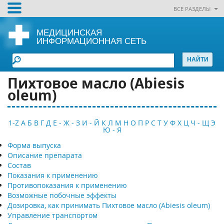
ВСЕ РАЗДЕЛЫ
МЕДИЦИНСКАЯ
ИНФОРМАЦИОННАЯ СЕТЬ
Пихтовое масло (Abiesis
oleum)
1-Z
А
Б
В
Г
Д
Е - Ж - З
И - Й
К
Л
М
Н
О
П
Р
С
Т
У
Ф
Х
Ц
Ч - Щ
Э
Ю - Я
Форма выпуска
Описание препарата
Состав
Показания к применению
Противопоказания к применению
Возможные побочные эффекты
Дозировка, как принимать Пихтовое масло (Abiesis oleum)
Управление транспортом