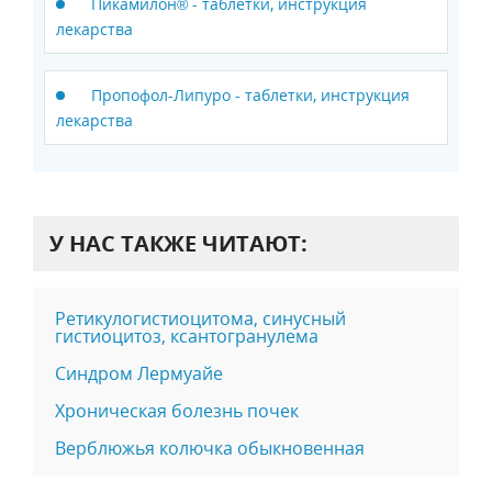
Пикамилон® - таблетки, инструкция
лекарства
Пропофол-Липуро - таблетки, инструкция
лекарства
У НАС ТАКЖЕ ЧИТАЮТ:
Ретикулогистиоцитома, синусный
гистиоцитоз, ксантогранулема
Синдром Лермуайе
Хроническая болезнь почек
Верблюжья колючка обыкновенная