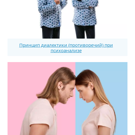
Принцип диалектики (противоречий) при
психоанализе