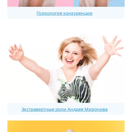
Психология конкуренции
Экстравертные роли Андрея Миронова