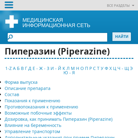
ВСЕ РАЗДЕЛЫ
МЕДИЦИНСКАЯ
ИНФОРМАЦИОННАЯ СЕТЬ
Пиперазин (Piperazine)
1-Z
А
Б
В
Г
Д
Е - Ж - З
И - Й
К
Л
М
Н
О
П
Р
С
Т
У
Ф
Х
Ц
Ч - Щ
Э
Ю - Я
Форма выпуска
Описание препарата
Состав
Показания к применению
Противопоказания к применению
Возможные побочные эффекты
Дозировка, как принимать Пиперазин (Piperazine)
Влияние на беременность
Управление транспортом
Дополнительные указания при приеме Пиперазин