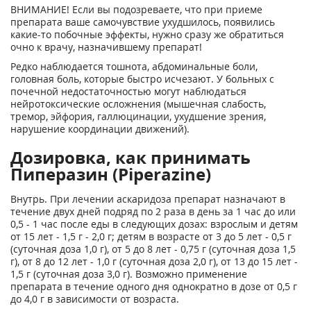
ВНИМАНИЕ! Если вы подозреваете, что при приеме
препарата ваше самочувствие ухудшилось, появились
какие-то побочные эффекты, нужно сразу же обратиться
очно к врачу, назначившему препарат!
Редко наблюдается тошнота, абдоминальные боли,
головная боль, которые быстро исчезают. У больных с
почечной недостаточностью могут наблюдаться
нейротоксические осложнения (мышечная слабость,
тремор, эйфория, галлюцинации, ухудшение зрения,
нарушение координации движений).
Дозировка, как принимать
Пиперазин (Piperazine)
Внутрь. При лечении аскаридоза препарат назначают в
течение двух дней подряд по 2 раза в день за 1 час до или
0,5 - 1 час после еды в следующих дозах: взрослым и детям
от 15 лет - 1,5 г - 2,0 г; детям в возрасте от 3 до 5 лет - 0,5 г
(суточная доза 1,0 г), от 5 до 8 лет - 0,75 г (суточная доза 1,5
г), от 8 до 12 лет - 1,0 г (суточная доза 2,0 г), от 13 до 15 лет -
1,5 г (суточная доза 3,0 г). Возможно применение
препарата в течение одного дня однократно в дозе от 0,5 г
до 4,0 г в зависимости от возраста.