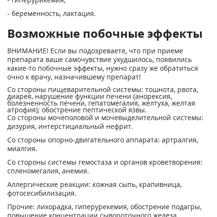
- беременность, лактация.
Возможные побочные эффекты
ВНИМАНИЕ! Если вы подозреваете, что при приеме
препарата ваше самочувствие ухудшилось, появились
какие-то побочные эффекты, нужно сразу же обратиться
очно к врачу, назначившему препарат!
Со стороны пищеварительной системы: тошнота, рвота,
диарея, нарушение функции печени (анорексия,
болезненность печени, гепатомегалия, желтуха, желтая
атрофия); обострение пептической язвы.
Со стороны мочеполовой и мочевыделительной системы:
дизурия, интерстициальный нефрит.
Со стороны опорно-двигательного аппарата: артралгия,
миалгия.
Со стороны системы гемостаза и органов кроветворения:
спленомегалия, анемия.
Аллергические реакции: кожная сыпь, крапивница,
фотосесибилизация.
Прочие: лихорадка, гиперурекемия, обострение подагры,
повышение концентрации сывороточного железа.