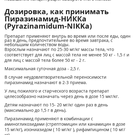
Дозировка, как принимать
Пиразинамид-НИККа
(Pyrazinamidum-NIKKa)
Препарат применяют внутрь во время или после еды, один
раз в день, предпочтительнее во время завтрака, с
небольшим количеством воды.
Взрослым назначают по 25-30 мг/кг массы тела, что
соответствует для лиц с массой тела не менее 50 кг - 1,5 г и
для лиц с массой тела более 50 кг - 2 г.
Максимальная суточная доза - 2,5 г.
В случае неудовлетворительной переносимости
пиразинамид назначают в 2-3 приема.
У лиц пожилого и старческого возраста препарат
целесообразно назначать через день в дозе 15 мкг/кг.
Детям назначают по 15- 20 мг/кг один раз в день
(максимально до 1,5 г в день).
Пиразинамид применяют в комбинации с
аминогликозидами (стрептомицин или канамицин в дозе
15 мг/кг), изониазидом ( 10 мг/кг ), рифампицином ( 10 мг/
кг).