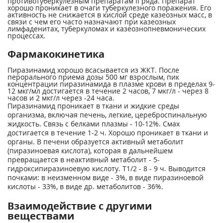
противотуберкулезным препаратам II ряда. Препарат
хорошо проникает в очаги туберкулезного поражения. Его
активность не снижается в кислой среде казеозных масс, в
связи с чем его часто назначают при казеозных
лимфаденитах, туберкуломах и казеознопневмонических
процессах.
Фармакокинетика
Пиразинамид хорошо всасывается из ЖКТ. После
перорального приема дозы 500 мг взрослым, пик
концентрации пиразинамида в плазме крови в пределах 9-
12 мкг/мл достигается в течение 2 часов, 7 мкг/л - через 8
часов и 2 мкг/л через -24 часа.
Пиразинамид проникает в ткани и жидкие среды
организма, включая печень, легкие, цереброспинальную
жидкость. Связь с белками плазмы - 10-12%. Смах
достигается в течение 1-2 ч. Хорошо проникает в ткани и
органы. В печени образуется активный метаболит
(пиразиноевая кислота), которая в дальнейшем
превращается в неактивный метаболит - 5-
гидроксипиразиноевую кислоту. Т1/2 - 8 - 9 ч. Выводится
почками: в неизменном виде - 3%, в виде пиразиноевой
кислоты - 33%, в виде др. метаболитов - 36%.
Взаимодействие с другими
веществами