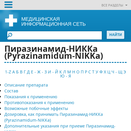
ВСЕ РАЗДЕЛЫ
МЕДИЦИНСКАЯ
ИНФОРМАЦИОННАЯ СЕТЬ
Пиразинамид-НИККа
(Pyrazinamidum-NIKKa)
1-Z
А
Б
В
Г
Д
Е - Ж - З
И - Й
К
Л
М
Н
О
П
Р
С
Т
У
Ф
Х
Ц
Ч - Щ
Э
Ю - Я
Описание препарата
Состав
Показания к применению
Противопоказания к применению
Возможные побочные эффекты
Дозировка, как принимать Пиразинамид-НИККа
(Pyrazinamidum-NIKKa)
Дополнительные указания при приеме Пиразинамид-