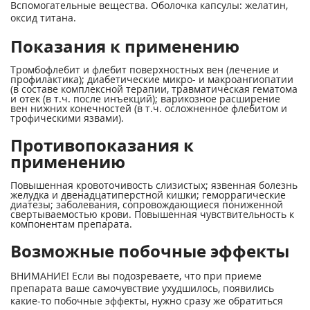
Вспомогательные вещества. Оболочка капсулы: желатин,
оксид титана.
Показания к применению
Тромбофлебит и флебит поверхностных вен (лечение и
профилактика); диабетические микро- и макроангиопатии
(в составе комплексной терапии, травматическая гематома
и отек (в т.ч. после инъекций); варикозное расширение
вен нижних конечностей (в т.ч. осложненное флебитом и
трофическими язвами).
Противопоказания к
применению
Повышенная кровоточивость слизистых; язвенная болезнь
желудка и двенадцатиперстной кишки; геморрагические
диатезы; заболевания, сопровождающиеся пониженной
свертываемостью крови. Повышенная чувствительность к
компонентам препарата.
Возможные побочные эффекты
ВНИМАНИЕ! Если вы подозреваете, что при приеме
препарата ваше самочувствие ухудшилось, появились
какие-то побочные эффекты, нужно сразу же обратиться