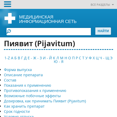
ВСЕ РАЗДЕЛЫ
МЕДИЦИНСКАЯ
ИНФОРМАЦИОННАЯ СЕТЬ
Пиявит (Pijavitum)
1-Z
А
Б
В
Г
Д
Е - Ж - З
И - Й
К
Л
М
Н
О
П
Р
С
Т
У
Ф
Х
Ц
Ч - Щ
Э
Ю - Я
Форма выпуска
Описание препарата
Состав
Показания к применению
Противопоказания к применению
Возможные побочные эффекты
Дозировка, как принимать Пиявит (Pijavitum)
Как хранить препарат
Срок годности
Условия отпуска