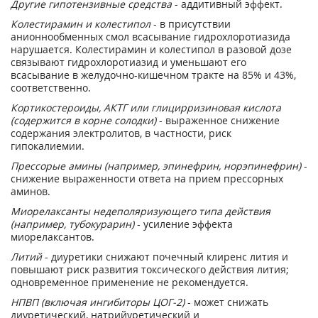
Другие гипотензивные средства
- аддитивный эффект.
Колестирамин и колестипол
- в присутствии
анионнообменных смол всасывание гидрохлоротиазида
нарушается. Колестирамин и колестипол в разовой дозе
связывают гидрохлоротиазид и уменьшают его
всасывание в желудочно-кишечном тракте на 85% и 43%,
соответственно.
Кортикостероиды, АКТГ
или глицирризиновая кислота
(содержится в корне солодки)
- выраженное снижение
содержания электролитов, в частности, риск
гипокалиемии.
Прессорые амины (например, эпинефрин, норэпинефрин)
-
снижение выраженности ответа на прием прессорных
аминов.
Миорелаксанты недеполяризующего типа действия
(например, тубокурарин)
- усиление эффекта
миорелаксантов.
Литий
- диуретики снижают почечный клиренс лития и
повышают риск развития токсического действия лития;
одновременное применение не рекомендуется.
НПВП (включая ингибиторы ЦОГ-2)
- может снижать
диуретический, натрийуретический и