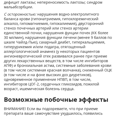
дефицит лактазы; непереносимость лактозы; синдром
мальабсорбции.
С осторожностью:
нарушения водно-электролитного
баланса крови (гипонатриемия, гипохлоремический
алкалоз, гипомагниемия, гипокалиемия), двусторонний
стеноз почечных артерий или стеноз артерии
единственной почки, нарушения фунции почек (КК более
30 мл/мин), нарушения функции печени (менее 9 баллов по
шкале Чайлд-Пью), сахарный диабет, гиперкальциемия,
гиперурикемия и/или подагра, отягощенный
аллергологический анамнез (у некоторых пациентов
ангионевротический отек развивался ранее при приеме
других лекарственных веществ, в том числе ингибиторов
АПФ) и бронхиальная астма, системные заболевания крови
(в том числе системная красная волчанка), сниженный ОЦК
(в том числе и на фоне высоких доз диуретиков),
одновременное применение НПВП, в том числе,
ингибиторов ЦОГ-2, сердечных гликозидов, пожилой
возраст, ишемическая болезнь сердца.
Возможные побочные эффекты
ВНИМАНИЕ! Если вы подозреваете, что при приеме
препарата ваше самочувствие ухудшилось, появились