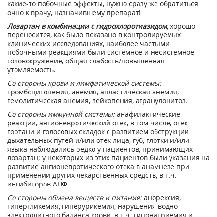
какие-то побочные эффекты, нужно сразу же обратиться
очно к врачу, назначившему препарат!
Лозартан в комбинации с гидрохлоротиазидом
, хорошо
переносится, как было показано в контролируемых
клинических исследованиях, наиболее частыми
побочными реакциями были системное и несистемное
головокружение, общая слабость/повышенная
утомляемость.
Со стороны крови и лимфатической системы:
тромбоцитопения, анемия, апластическая анемия,
гемолитическая анемия, лейкопения, агранулоцитоз.
Со стороны иммунной системы:
анафилактические
реакции, ангионевротический отек, в том числе, отек
гортани и голосовых складок с развитием обструкции
дыхательных путей и/или отек лица, губ, глотки и/или
языка наблюдались редко у пациентов, принимающих
лозартан; у некоторых из этих пациентов были указания на
развитие ангионевротического отека в анамнезе при
применении других лекарственных средств, в т.ч.
ингибиторов АПФ.
Со стороны обмена веществ и питания:
анорексия,
гипергликемия, гиперурикемия, нарушения водно-
электролитного баланса крови, в т.ч. гипонатриемия и