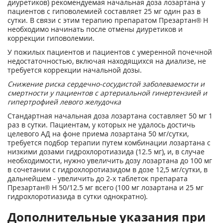
диуретиков) рекомендуемая начальная доза лозартана у
пациентов с гиповолемией составляет 25 мг один раз в
сутки. В связи с этим терапию препаратом Презартан
®
Н
необходимо начинать после отмены диуретиков и
коррекции гиповолемии.
У пожилых пациентов и пациентов с умеренной почечной
недостаточностью, включая находящихся на диализе, не
требуется коррекции начальной дозы.
Снижение риска сердечно-сосудистой заболеваемости и
смертности у пациентов с артериальной гинертензией и
гипертрофией левого желудочка
Стандартная начальная доза лозартана составляет 50 мг 1
раз в сутки. Пациентам, у которых не удалось достичь
целевого АД на фоне приема лозартана 50 мг/сутки,
требуется подбор терапии путем комбинации лозартана с
низкими дозами гидрохлоротиазида (12.5 мг), и, в случае
необходимости, нужно увеличить дозу лозартана до 100 мг
в сочетании с гидрохлоротиазидом в дозе 12,5 мг/сутки, в
дальнейшем - увеличить до 2-х таблеток препарата
Презартан
®
Н 50/12.5 мг всего (100 мг лозартана и 25 мг
гидрохлоротиазида в сутки однократно).
Дополнительные указания при