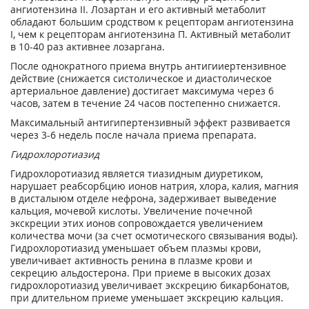
ангиотензина II. Лозартан и его активный метаболит
обладают большим сродством к рецепторам ангиотензина
I, чем к рецепторам ангиотензина П. Активный метаболит
в 10-40 раз активнее лозаргана.
После однократного приема внутрь антигииертензивное
действие (снижается систолическое и диастолическое
артериальное давление) достигает максимума через 6
часов, затем в течение 24 часов постепенно снижается.
Максимальный антигипертензивный эффект развивается
через 3-6 недель после начала приема препарата.
Гидрохлоротиазид
Гидрохлоротиазид является тиазидным диуретиком,
нарушает реабсорбцию ионов натрия, хлора, калия, магния
в дисталыюм отделе нефрона, задерживает выведение
кальция, мочевой кислоты. Увеличение почечной
экскреции этих ионов сопровождается увеличением
количества мочи (за счет осмотического связывания воды).
Гидрохлоротиазид уменьшает объем плазмы крови,
увеличивает активность ренина в плазме крови и
секрецию альдостерона. При приеме в высоких дозах
гидрохлоротиазид увеличивает экскрецию бикарбонатов,
при длительном приеме уменьшает экскрецию кальция.