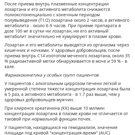
После приема внутрь плазменные концентрации
лозартана и его активного метаболита снижаются
полиэкспоненциально с конечным периодом
полувыведения (T1/2) лозартана около 2 часов, а активного
метаболита - около 6-9 часов. При приеме препарата в
дозе 100 мг в сутки ни лозартан, ни его активный
метаболит значительно не кумулируют в плазме крови.
Лозартан и его метаболиты выводятся из организма через
кишечник и ночками. У здоровых добровольцев, после
приема внутрь С14 изотопом меченого лозартана, около 35
% радиоактивной метки обнаруживается в моче и 59 % - в
кале.
Фармакокинетика у особых групп пациентов
У пациентов с алкогольным циррозом печени легкой и
умеренной степени тяжести концентрация лозартана была
в 5 раз, а активного метаболита - в 1.7 раз выше, чем у
здоровых добровольцев-мужчин.
При клиренсе креатинина (КК) выше 10 мл/мин
концентрация лозартана в плазме крови не отличается от
таковой при нормальной функции почек.
У пациентов, находящихся на гемодиализе, значение
площади под кривой "концентрация-время" (AUC)