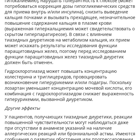
гипокалиемию), нарушать толерантность к глюкозе (может
потребоваться коррекция дозы гипогликемических средств
для приема внутрь и/или инсулина), снизить выведение
кальция почками и вызывать преходящее, незначительное
повышение содержание кальция в плазме крови
(выраженная гиперкальциемия может свидетельствовать о
скрытом гиперпаратиреозе). В связи с влиянием
тиазидных диуретиков на метаболизм кальция, их прием
может искажать результаты исследования функции
паращитовидных желез, поэтому перед исследованием
функции паращитовидных желез тиазидный диуретик
должен быть отменен.
Гидрохлоротиазид может повышать концентрацию
холестерина и триглицеридов, провоцировать
возникновение гиперурикемии и/или подагры. Поскольку
лозартан уменьшает концентрацию мочевой кислоты, его
комбинация с гидрохлоротиазидом снижаег выраженность
гиперурикемии, вызванной диуретиком.
Другие эффекты
У пациентов, получающих тиазидные диуретики, реакции
повышенной чувствительности могут наблюдаться даже
при отсутствии в анамнезе указаний на наличие
аллергических реакций или бронхиальной астмы. Имеются
сообщения о развитии обострения или прогрессировании