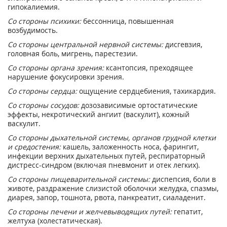
гипокалиемия.
Со стороны психики:
бессонница, повышенная
возбудимость.
Со стороны центральной нервной системы:
дисгевзия,
головная боль, мигрень, парестезии.
Со стороны органа зрения:
ксантопсия, преходящее
нарушение фокусировки зрения.
Со стороны сердца:
ощущение сердцебиения, тахикардия.
Со стороны сосудов:
дозозависимые ортостатические
эффекты, некротический ангиит (васкулит), кожный
васкулит.
Со стороны дыхательной системы, органов грудной клетки
и средостения:
кашель, заложенность носа, фарингит,
инфекции верхних дыхательных путей, респираторный
дистресс-синдром (включая пневмонит и отек легких).
Со стороны пищеварительной системы:
диспепсия, боли в
животе, раздражение слизистой оболочки желудка, спазмы,
диарея, запор, тошнота, рвота, панкреатит, сиаладенит.
Со стороны печени и желчевыводящих путей:
гепатит,
желтуха (холестатическая).