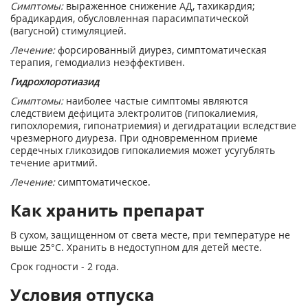
Симптомы:
выраженное снижение АД, тахикардия;
брадикардия, обусловленная парасимпатической
(вагусной) стимуляцией.
Лечение:
форсированный диурез, симптоматическая
терапия, гемодиализ неэффективен.
Гидрохлоротиазид
Симптомы:
наиболее частые симптомы являются
следствием дефицита электролитов (гипокалиемия,
гипохлоремия, гипонатриемия) и дегидратации вследствие
чрезмерного диуреза. При одновременном приеме
сердечных гликозидов гипокалиемия может усугублять
течение аритмий.
Лечение:
симптоматическое.
Как хранить препарат
В сухом, защищенном от света месте, при температуре не
выше 25°С. Хранить в недоступном для детей месте.
Срок годности - 2 года.
Условия отпуска