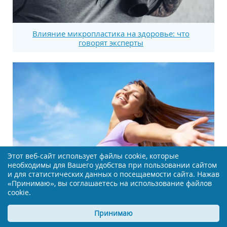
Влияние микропластика на здоровье: что
говорят эксперты
Этот веб-сайт использует файлы cookie, которые
необходимы для Вашего удобства при пользовании сайтом
и для статистических данных о посещаемости сайта. Нажав
«Принимаю», вы соглашаетесь на использование файлов
cookie.
Новый подход к менопаузе: заморозка ткани
Принимаю
яичника может изменить все