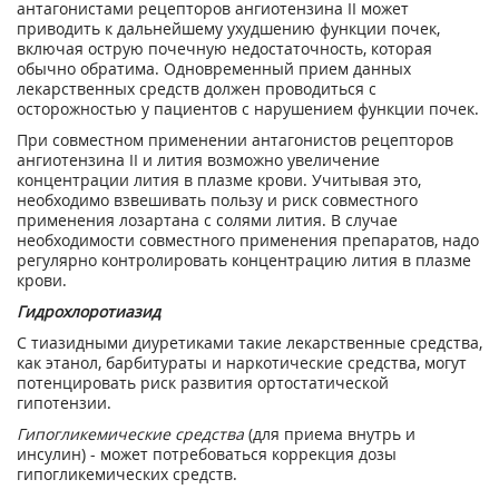
антагонистами рецепторов ангиотензина II может
приводить к дальнейшему ухудшению функции почек,
включая острую почечную недостаточность, которая
обычно обратима. Одновременный прием данных
лекарственных средств должен проводиться с
осторожностью у пациентов с нарушением функции почек.
При совместном применении антагонистов рецепторов
ангиотензина II и лития возможно увеличение
концентрации лития в плазме крови. Учитывая это,
необходимо взвешивать пользу и риск совместного
применения лозартана с солями лития. В случае
необходимости совместного применения препаратов, надо
регулярно контролировать концентрацию лития в плазме
крови.
Гидрохлоротиазид
С тиазидными диуретиками такие лекарственные средства,
как этанол, барбитураты и наркотические средства, могут
потенцировать риск развития ортостатической
гипотензии.
Гипогликемические средства
(для приема внутрь и
инсулин) - может потребоваться коррекция дозы
гипогликемических средств.