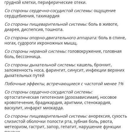
грудной клетки, периферические отеки.
Со стороны сердечно-сосудистой системы:
ощущение
сердцебиения, тахикардия
Со стороны пищеварительной системы:
боль в животе,
диарея, диспепсия, тошнота.
Со стороны опорно-двигательного аппарата:
боль в спине,
ногах, судороги икроножных мышц.
Со стороны нервной системы:
головокружение, головная
боль, бессонница.
Со стороны дыхательной системы:
кашель, бронхит,
заложенность носа, фарингит, синусит, инфекции верхних
дыхательных путей
Побочные эффекты, встречающиеся с частотой менее 1%
Со стороны сердечно-сосудистой системы:
ортостатическая гипотензия (дозозависимая), носовое
кровотечение, брадикардия, аритмии, стенокардия,
васкулит, инфаркт миокарда.
Со стороны пищеварительной системы:
анорексия, сухость
слизистой оболочки полости рта, зубная боль, рвота,
метеоризм, гастрит, запор, гепатит, нарушение функции
печени.