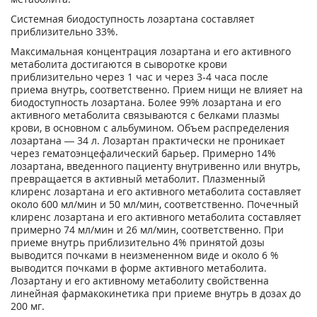
Системная биодоступность лозартана составляет
приблизительно 33%.
Максимальная концентрация лозартана и его активного
метаболита достигаются в сыворотке крови
приблизительно через 1 час и через 3-4 часа после
приема внутрь, соответственно. Прием нищи не влияет на
биодоступность лозартана. Более 99% лозартана и его
активного метаболита связываются с белками плазмы
крови, в основном с альбумином. Объем распределения
лозартана — 34 л. Лозартан практически не проникает
через гематоэнцефалический барьер. Примерно 14%
лозартана, введенного пациенту внутривенно или внутрь,
превращается в активный метаболит. Плазменный
клиренс лозартана и его активного метаболита составляет
около 600 мл/мин и 50 мл/мин, соответственно. Почечный
клиренс лозартана и его активного метаболита составляет
примерно 74 мл/мин и 26 мл/мин, соответственно. При
приеме внутрь приблизительно 4% принятой дозы
выводится почками в неизмененном виде и около 6 %
выводится почками в форме активного метаболита.
Лозартану и его активному метаболиту свойственна
линейная фармакокинетика при приеме внутрь в дозах до
200 мг.