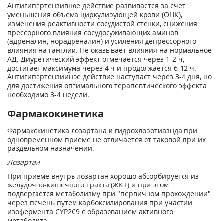
Антигипертензивное действие развивается за счет
уменьшения объема циркулирующей крови (ОЦК),
изменения реактивности сосудистой стенки, снижения
прессорного влияния сосудосуживающих аминов
(адреналин, норадреналин) и усиления депрессорного
влияния на ганглии. Не оказывает влияния на нормальное
АД. Диуретический эффект отмечается через 1-2 ч,
достигает максимума через 4 ч и продолжается 6-12 ч.
Антигипертензииное действие наступает через 3-4 дня, но
для достижения оптимального терапевтического эффекта
необходимо 3-4 недели.
Фармакокинетика
Фармакокинетика лозартана и гидрохлоротиазнда при
одновременном приеме не отличается от таковой при их
раздельном назначении.
Лозартан
При приеме внутрь лозартан хорошо абсорбируется из
желудочно-кишечного тракта (ЖКТ) и при этом
подвергается метаболизму при "первичном прохождении"
через печень путем карбоксилирования при участии
изофермента CYP2C9 с образованием активного
метаболита.