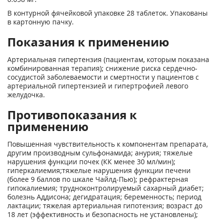
В контурной фячейковой упаковке 28 таблеток. Упакованы
в картонную пачку.
Показания к применению
Артериальная гипертензия (пациентам, которым показана
комбинированная терапия); снижение риска сердечно-
сосудистой заболеваемости и смертности у пациентов с
артериальной гипертензией и гипертрофией левого
желудочка.
Противопоказания к
применению
Повышенная чувствительность к компонентам препарата,
другим производным сульфонамида; анурия; тяжелые
нарушения функции почек (КК менее 30 мл/мин);
гиперкалиемия;тяжелые нарушения функции печени
(более 9 баллов по шкале Чайлд-Пью); рефрактерная
гипокалиемия; трудноконтролируемый сахарный диабет;
болезнь Аддисона; дегидратация; беременность; период
лактации; тяжелая артериальная гипотензия; возраст до
18 лет (эффективность и безопасность не установлены);