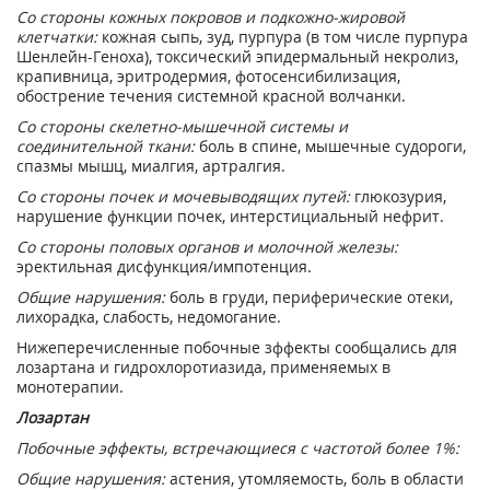
Со стороны кожных покровов и подкожно-жировой
клетчатки:
кожная сыпь, зуд, пурпура (в том числе пурпура
Шенлейн-Геноха), токсический эпидермальный некролиз,
крапивница, эритродермия, фотосенсибилизация,
обострение течения системной красной волчанки.
Со стороны скелетно-мышечной системы и
соединительной ткани:
боль в спине, мышечные судороги,
спазмы мышц, миалгия, артралгия.
Со стороны почек и мочевыводящих путей:
глюкозурия,
нарушение функции почек, интерстициальный нефрит.
Со стороны половых органов и молочной железы:
эректильная дисфункция/импотенция.
Общие нарушения:
боль в груди, периферические отеки,
лихорадка, слабость, недомогание.
Нижеперечисленные побочные зффекты сообщались для
лозартана и гидрохлоротиазида, применяемых в
монотерапии.
Лозартан
Побочные эффекты, встречающиеся с частотой более 1%:
Общие нарушения:
астения, утомляемость, боль в области