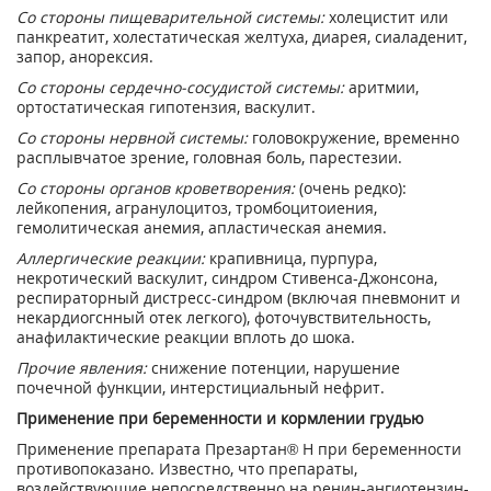
Со стороны пищеварительной системы:
холецистит или
панкреатит, холестатическая желтуха, диарея, сиаладенит,
запор, анорексия.
Со стороны сердечно-сосудистой системы:
аритмии,
ортостатическая гипотензия, васкулит.
Со стороны нервной системы:
головокружение, временно
расплывчатое зрение, головная боль, парестезии.
Со стороны органов кроветворения:
(очень редко):
лейкопения, агранулоцитоз, тромбоцитоиения,
гемолитическая анемия, апластическая анемия.
Аллергические реакции:
крапивница, пурпура,
некротический васкулит, синдром Стивенса-Джонсона,
респираторный дистресс-синдром (включая пневмонит и
некардиогснный отек легкого), фоточувствительность,
анафилактические реакции вплоть до шока.
Прочие явления:
снижение потенции, нарушение
почечной функции, интерстициальный нефрит.
Применение при беременности и кормлении грудью
Применение препарата Презартан
®
Н при беременности
противопоказано. Известно, что препараты,
воздействующие непосредственно на ренин-ангиотензин-