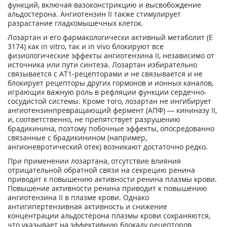
функций, включая вазоконстрикцию и высвобождение
альдостерона. Ангиотензин II также стимулирует
разрастание гладкомышечных клеток.
Лозартан и его фармакологически активный метаболит (Е
3174) как in vitro, так и in vivo блокируют все
физиологические эффекты ангиотензина II, независимо от
источника или пути синтеза. Лозартан избирательно
связывается с AT1-рецепторами и не связывается и не
блокирует рецепторы других гормонов и ионных каналов,
играющих важную роль в рефляции функции сердечно-
сосудистой системы. Кроме того, лозартан не ингибирует
ангиотензинпревращающий фермент (АПФ) — кининазу II,
и, соответственно, не препятствует разрушению
брадикинина, поэтому побочные эффекты, опосредованно
связанные с брадикинином (например,
ангионевротический отек) возникают достаточно редко.
При применении лозартана, отсутствие влияния
отрицательной обратной связи на секрецию ренина
приводит к повышению активности ренина плазмы крови.
Повышение активности ренина приводит к повышению
ангиотензина II в плазме крови. Однако
антигипертензивная активность и снижение
концентрации альдостерона плазмы крови сохраняются,
что указывает на эффективную блокаду рецепторов