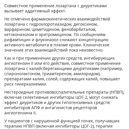
Совместное применение лозартана с диуретиками
вызывает аддитивный эффект.
Не отмечено фармакокинетических взаимодействий
лозартана с гидрохлоротиазидом, дигоксином,
варфарином, циметидином, фенобарбиталом,
кетоконазолом и эритромицином. По сообщениям
рифампицин и флуконазол снижают концентрацию
активного метаболита в плазме крови. Клиническое
значение этих взаимодействий пока неизвестно.
Как и при применении других средств, ингибирующих
ангиотензин II или его действие, совместное применение
лозартана с калийсберегающими диуретиками (например,
спиронолактоном, триамтереном, амилоридом),
препаратами калия, солей, содержащих калий, повышает
риск гииеркалиемии.
Нестероидные противовоспалительные препараты (НПВП),
включая селективные ингибиторы ЦОГ-2, могут снижать
эффект диуретиков и других гипотензивных средств:
ингибиторов АПФ и антагонистов рецепторов
ангиотензина II.
У пациентов с нарушенной функцией почек, получавших
терапию НПВП (включая ингибиторы ЦОГ-2), терапия