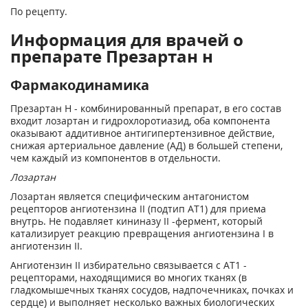
По рецепту.
Информация для врачей о
препарате Презартан н
Фармакодинамика
Презартан Н - комбинированный препарат, в его состав
входит лозартан и гидрохлоротиазид, оба компонента
оказывают аддитивное антигипертензивное действие,
снижая артериальное давление (АД) в большей степени,
чем каждый из компонентов в отдельности.
Лозартан
Лозартан является специфическим антагонистом
рецепторов ангиотензина II (подтип AT1) для приема
внутрь. Не подавляет кининазу II -фермент, который
катализирует реакцию превращения ангиотензина I в
ангиотензин II.
Ангиотензин II избирательно связывается с AT1 -
рецепторами, находящимися во многих тканях (в
гладкомышечных тканях сосудов, надпочечниках, почках и
сердце) и выполняет несколько важных биологических