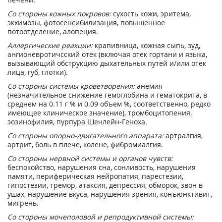
Со стороны кожных покровов:
сухость кожи, эритема,
экхимозы, фотосенсибилизация, повышенное
потоотделение, алопеция.
Аллергические реакции:
крапивница, кожная сыпь, зуд,
ангионевротичсский отек (включая отек гортани и языка,
вызывающий обструкцию дыхательных путей и/или отек
лица, губ, глотки).
Со стороны системы кроветворения:
анемия
(незначительное снижение гемоглобина и гематокрита, в
среднем на 0.11 г % и 0.09 объем %, соответственно, редко
имеющее клиническое значение), тромбоцитопения,
эозинофилия, пурпура Шенлейн-Геноха.
Со стороны опорно-двигательного аппарата:
артралгия,
артрит, боль в плече, колене, фибромиалгия.
Со стороны нервной системы и органов чувств:
беспокойство, нарушения сна, сонливость, нарушения
памяти, периферическая нейропатия, парестезии,
гипостезии, тремор, атаксия, депрессия, обморок, звон в
ушах, нарушение вкуса, нарушения зрения, конъюнктивит,
мигрень.
Со стороны мочеполовой и репродуктивной системы: