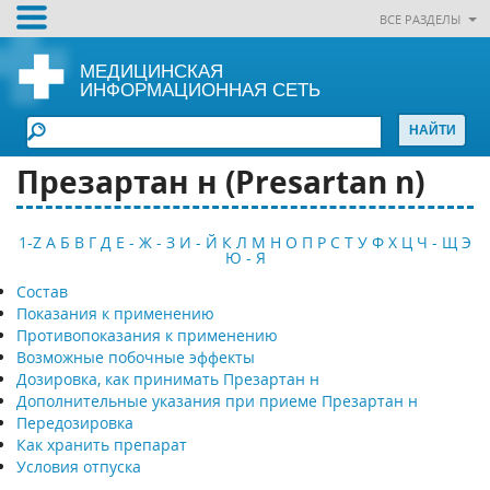
ВСЕ РАЗДЕЛЫ
МЕДИЦИНСКАЯ
ИНФОРМАЦИОННАЯ СЕТЬ
Презартан н (Рresartan n)
1-Z
А
Б
В
Г
Д
Е - Ж - З
И - Й
К
Л
М
Н
О
П
Р
С
Т
У
Ф
Х
Ц
Ч - Щ
Э
Ю - Я
Состав
Показания к применению
Противопоказания к применению
Возможные побочные эффекты
Дозировка, как принимать Презартан н
Дополнительные указания при приеме Презартан н
Передозировка
Как хранить препарат
Условия отпуска