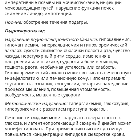
императивные позывы на мочеиспускание, инфекции
мочевыводящих путей, нарушение функции почек,
снижение либидо, импотенция.
Прочие:
обострение течения подагры.
Гидрохлоротиазид
Нарушение водно-электролитного баланса:
гипокалиемия,
гипомагниемия, гиперкальциемия и гипохлоремический
алкалоз: сухость слизистой оболочки полости рта, чувство
жажды, нерегулярный ритм сердца, изменения в
настроении или психике, судороги и боли в мышцах,
тошнота, рвота, необычная усталость или слабость.
Гипохлоремический алкалоз может вызывать печеночную
энцефалопатию или печеночную кому. Гипонатриемия:
спутанность сознания, конвульсии, летаргия, замедление
процесса мышления, повышенная утомляемость,
возбудимость, мышечные судороги.
Метаболические нарушения:
гипергликемия, глюкозурия,
гиперурикемии с развитием приступа подагры.
Лечение тиазидами может нарушать толерантность к
глюкозе, и латентнопротекающий сахарный диабет может
манифестировать. При применении высоких доз могут
повышаться концентрации липидов в сыворотке крови.