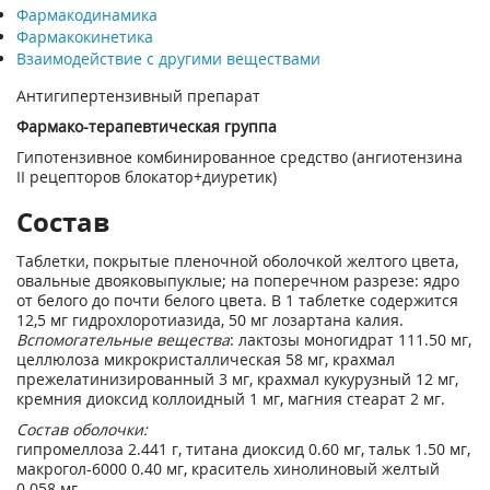
Фармакодинамика
Фармакокинетика
Взаимодействие с другими веществами
Антигипертензивный препарат
Фармако-терапевтическая группа
Гипотензивное комбинированное средство (ангиотензина
II рецепторов блокатор+диуретик)
Состав
Таблетки, покрытые пленочной оболочкой желтого цвета,
овальные двояковыпуклые; на поперечном разрезе: ядро
от белого до почти белого цвета. В 1 таблетке содержится
12,5 мг гидрохлоротиазида, 50 мг лозартана калия.
Вспомогательные вещества
: лактозы моногидрат 111.50 мг,
целлюлоза микрокристаллическая 58 мг, крахмал
прежелатинизированный 3 мг, крахмал кукурузный 12 мг,
кремния диоксид коллоидный 1 мг, магния стеарат 2 мг.
Состав оболочки:
гипромеллоза 2.441 г, титана диоксид 0.60 мг, тальк 1.50 мг,
макрогол-6000 0.40 мг, краситель хинолиновый желтый
0.058 мг.