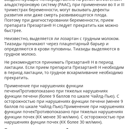
альдостероновую систему (РААС), при применении во II и III
триместрах беременности, могут вызывать дефекты
развития или даже смерть развивающегося плода.
Поэтому при диагностировании беременности, прием
препарата Презартан® Н следует прекратить как можно
быстрее.
Неизвестно, выделяется ли лозартан с грудным молоком.
Тиазиды проникают через плацентарный барьер и
определяются в крови пуповины. Тиазиды выделяются в
грудное молоко.
Не рекомендуется принимать Презартан® Н в период
лактации. Если прием препарата Презартан® Н необходим
в период лактации, то грудное вскармливание необходимо
прекратить.
Применение при нарушениях функции
печениПротивопоказано при тяжелых нарушениях
функции печени (более 9 баллов по шкале Чайлд-Пью). С
осторожностью при нарушениях функции печени (менее 9
баллов по шкале Чайлд-Пью).Применение при нарушениях
функции почекПротивопоказано при тяжелых нарушениях
функции почек (КК менее 30 мл/мин). С осторожностью при
нарушениях фунции почек (КК более 30 мл/мин).