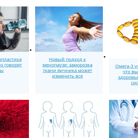
опластика
Новый подход к
то говорят
менопаузе: заморозка
Омега-3 v
ты
ткани яичника может
что вы
изменить все
здоровь
си