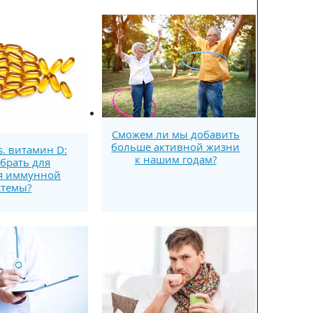
Сможем ли мы добавить
больше активной жизни
s. витамин D:
к нашим годам?
брать для
я иммунной
стемы?