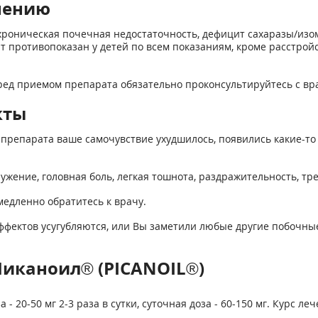
нению
хроническая почечная недостаточность, дефицит сахаразы/изо
ат противопоказан у детей по всем показаниям, кроме расстрой
еред приемом препарата обязательно проконсультируйтесь с вр
кты
препарата ваше самочувствие ухудшилось, появились какие-то
ружение, головная боль, легкая тошнота, раздражительность, тре
дленно обратитесь к врачу.
ффектов усугубляются, или Вы заметили любые другие побочные
Пиканоил® (PICANOIL®)
20-50 мг 2-3 раза в сутки, суточная доза - 60-150 мг. Курс лече