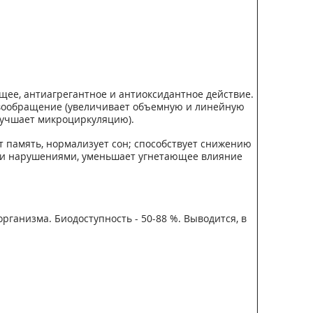
щее, антиагрегантное и антиоксидантное действие.
овообращение (увеличивает объемную и линейную
улучшает микроциркуляцию).
 память, нормализует сон; способствует снижению
ыми нарушениями, уменьшает угнетающее влияние
рганизма. Биодоступность - 50-88 %. Выводится, в