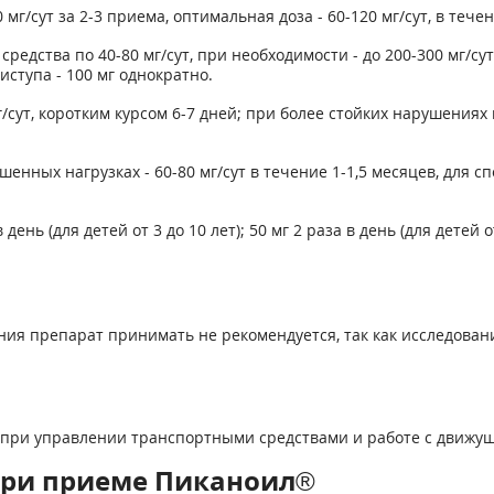
г/сут за 2-3 приема, оптимальная доза - 60-120 мг/сут, в течени
редства по 40-80 мг/сут, при необходимости - до 200-300 мг/су
иступа - 100 мг однократно.
сут, коротким курсом 6-7 дней; при более стойких нарушениях в
нных нагрузках - 60-80 мг/сут в течение 1-1,5 месяцев, для спо
ень (для детей от 3 до 10 лет); 50 мг 2 раза в день (для детей от
ния препарат принимать не рекомендуется, так как исследова
ь при управлении транспортными средствами и работе с движу
при приеме Пиканоил®