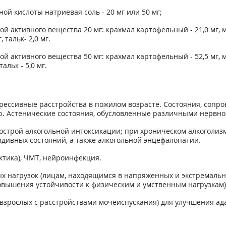
й кислоты натриевая соль - 20 мг или 50 мг;
 активного вещества 20 мг: крахмал картофельный - 21,0 мг, ма
 тальк- 2,0 мг.
 активного вещества 50 мг: крахмал картофельный - 52,5 мг, ма
альк - 5,0 мг.
прессивные расстройства в пожилом возрасте. Состояния, соп
. Астенические состояния, обусловленные различными нервно
 острой алкогольной интоксикации; при хроническом алкоголиз
идивных состояний, а также алкогольной энцефалопатии.
ктика), ЧМТ, нейроинфекция.
 нагрузок (лицам, находящимся в напряженных и экстремальны
овышения устойчивости к физическим и умственным нагрузкам)
 у взрослых с расстройствами мочеиспускания) для улучшения 