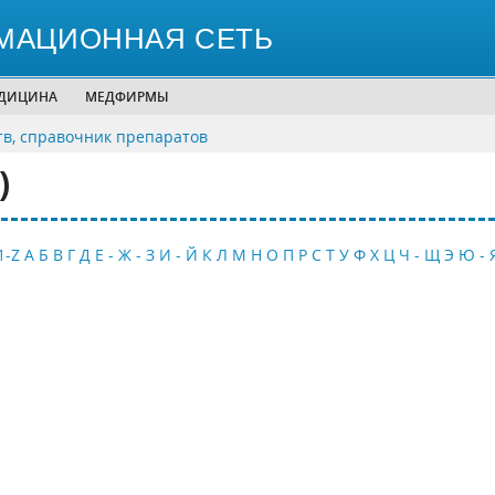
МАЦИОННАЯ СЕТЬ
ЕДИЦИНА
МЕДФИРМЫ
тв, справочник препаратов
)
1-Z
А
Б
В
Г
Д
Е - Ж - З
И - Й
К
Л
М
Н
О
П
Р
С
Т
У
Ф
Х
Ц
Ч - Щ
Э
Ю - 