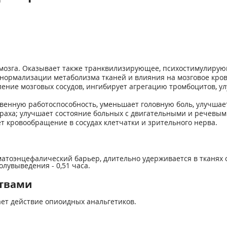
 мозга. Оказывает также транквилизирующее, психостимулирую
т нормализации метаболизма тканей и влияния на мозговое кр
ление мозговых сосудов, ингибирует агрегацию тромбоцитов, 
енную работоспособность, уменьшает головную боль, улучшает
траха; улучшает состояние больных с двигательными и речев
т кровообращение в сосудах клетчатки и зрительного нерва.
матоэнцефалический барьер, длительно удерживается в тканях о
лувыведения - 0,51 часа.
ствами
ает действие опиоидных анальгетиков.