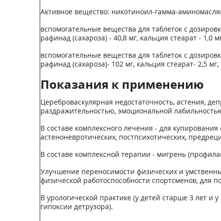
Активное вещество: никотиноил-гамма-аминомасляно
вспомогательные вещества для таблеток с дозировкой
рафинад (сахароза) - 40,8 мг, кальция стеарат - 1,0 мг,
вспомогательные вещества для таблеток с дозировкой
рафинад (сахароза)- 102 мг, кальция стеарат- 2,5 мг, т
Показания к применению
Цереброваскулярная недостаточность, астения, де
раздражительностью, эмоциональной лабильностью
В составе комплексного лечения - для купирования
астеноневротических, постпсихотических, предрец
В составе комплексной терапии - мигрень (профила
Улучшение переносимости физических и умственных
физической работоспособности спортсменов, для п
В урологической практике (у детей старше 3 лет и
гипоксии детрузора).