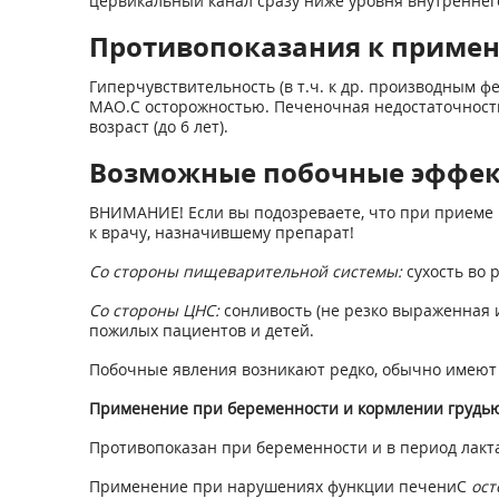
цервикальный канал сразу ниже уровня внутреннего
Противопоказания к приме
Гиперчувствительность (в т.ч. к др. производным 
МАО.C осторожностью. Печеночная недостаточность (
возраст (до 6 лет).
Возможные побочные эффе
ВНИМАНИЕ! Если вы подозреваете, что при приеме 
к врачу, назначившему препарат!
Со стороны пищеварительной системы:
сухость во 
Со стороны ЦНС:
сонливость (не резко выраженная и
пожилых пациентов и детей.
Побочные явления возникают редко, обычно имеют
Применение при беременности и кормлении грудь
Противопоказан при беременности и в период лакт
Применение при нарушениях функции печениС
ост