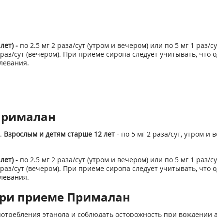
лет)
-
по 2.5 мг 2 раза/сут (утром и вечером) или по 5 мг 1 раз/с
) 1 раз/сут (вечером). При приеме сиропа следует учитывать, что 
левания.
Прималан
.
Взрослым и детям старше 12 лет
- по 5 мг 2 раза/сут, утром и 
лет)
-
по 2.5 мг 2 раза/сут (утром и вечером) или по 5 мг 1 раз/с
) 1 раз/сут (вечером). При приеме сиропа следует учитывать, что 
левания.
при приеме Прималан
потребления этанола и соблюдать осторожность при вождении 