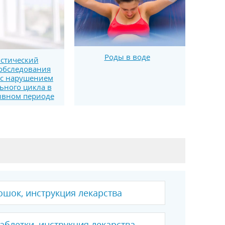
Роды в воде
стический
обследования
 с нарушением
ьного цикла в
ивном периоде
ошок, инструкция лекарства
аблетки, инструкция лекарства