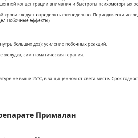
шенной концентрации внимания и быстроты психомоторных ре
 крови следует определять еженедельно. Периодически иссле
дел Побочные эффекты)
утрь больших доз): усиление побочных реакций.
е желудка, симптоматическая терапия.
уре не выше 25°С, в защищенном от света месте. Срок годности -
репарате Прималан