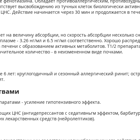
е фенотиазина. Обладает противоаллергическим, противозудн
тствует высвобождению из тучных клеток биологически актив
ЦНС. Действие начинается через 30 мин и продолжается в тече
ет на величину абсорбции, но скорость абсорбции несколько с
 в плазме - 3.26 нг/мл и 6.5 нг/мл соответственно. Хорошо распр
печени с образованием активных метаболитов. T1/2 препарата 
ачительное количество - в неизмененном виде почками.
е 6 лет: круглогодичный и сезонный аллергический ринит; ос
т.
твами
аратами - усиление гипотензивного эффекта.
ющих ЦНС (антидепрессантов с седативньгм эффектом, барбитур
х лекарственных средств (нейролептиков).