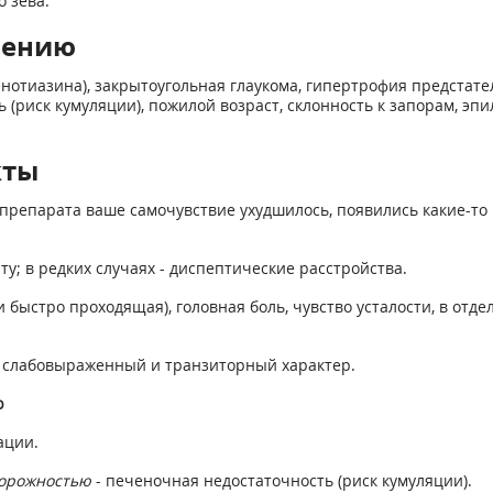
 зева.
нению
фенотиазина), закрытоугольная глаукома, гипертрофия предста
риск кумуляции), пожилой возраст, склонность к запорам, эпи
кты
препарата ваше самочувствие ухудшилось, появились какие-то 
рту; в редких случаях - диспептические расстройства.
 быстро проходящая), головная боль, чувство усталости, в отде
 слабовыраженный и транзиторный характер.
ю
ации.
орожностью
- печеночная недостаточность (риск кумуляции).