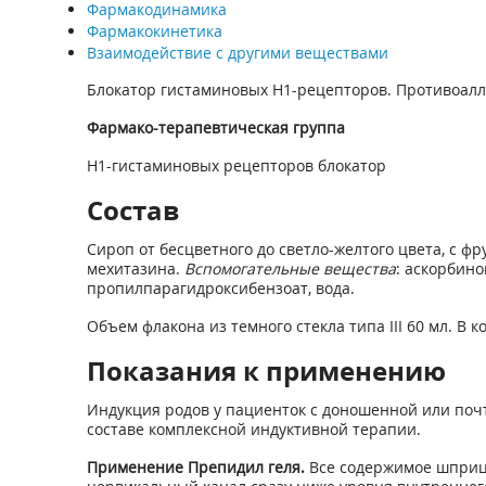
Фармакодинамика
Фармакокинетика
Взаимодействие с другими веществами
Блокатор гистаминовых Н1-рецепторов. Противоал
Фармако-терапевтическая группа
H1-гистаминовых рецепторов блокатор
Состав
Сироп от бесцветного до светло-желтого цвета, с фр
мехитазина.
Вспомогательные вещества
: аскорбино
пропилпарагидроксибензоат, вода.
Объем флакона из темного стекла типа III 60 мл. В
Показания к применению
Индукция родов у пациенток с доношенной или поч
составе комплексной индуктивной терапии.
Применение Препидил геля.
Все содержимое шприца