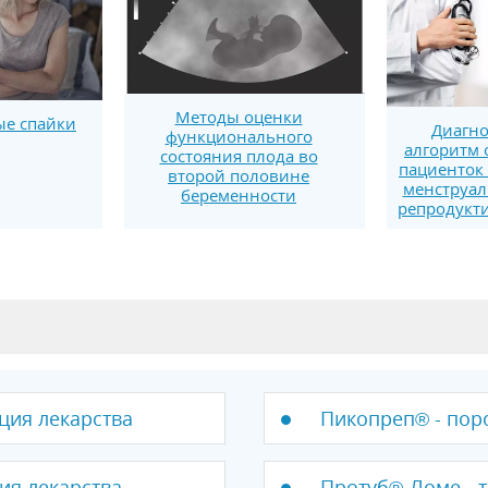
Методы оценки
е спайки
Диагно
функционального
алгоритм 
состояния плода во
пациенток
второй половине
менструал
беременности
репродукт
кция лекарства
Пикопреп® - пор
ия лекарства
Протуб®-Ломе - т