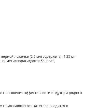
мерной ложечке (2,5 мл) содержится 1,25 мг
ина, метилпарагидроксибензоат,
во повышения эффективности индукции родов в
ем прилагающегося катетера вводится в