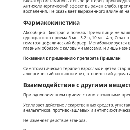
Блокатор гистаминовых H1-рецепторов, производно
Антихолинергический эффект выражен слабо. Препя
воспаления. Не оказывает выраженного влияния на 
Фармакокинетика
Абсорбция - быстрая и полная. Прием пищи не влия
однократного приема 5 мг - 3.2 ч, 10 мг - 4 ч; Cmax
гематоэнцефалический барьер. Метаболизируется в 
главным образом с каловыми массами, и лишь незн
Показа
ния к применению
препарата Прималан
Симптоматическая терапия взрослых и детей старш
аллергический конъюнктивит; атопический дермати
Взаимодействие с другими вещес
При одновременном приеме с гипотензивными преп
Усиливает действие лекарственных средств, угнета
анальгетиков, противокашлевых и антипсихотически
Не изменяет действие этанола.