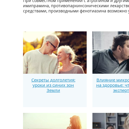
При совместном применении с атропином и другим
имипрамина, противопаркинсоническими лекарств
средствами, производными фенотиазина возможно 
Секреты долголетия:
Влияние микро
уроки из синих зон
на здоровье: ч
Земли
экспер