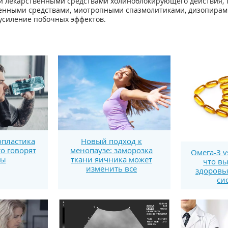
и лекарственными средствами холиноблокирующего действия,
енными средствами, миотропными спазмолитиками, дизопирам
усиление побочных эффектов.
пластика
Новый подход к
то говорят
менопаузе: заморозка
Омега-3 v
ты
ткани яичника может
что вы
изменить все
здоровь
си