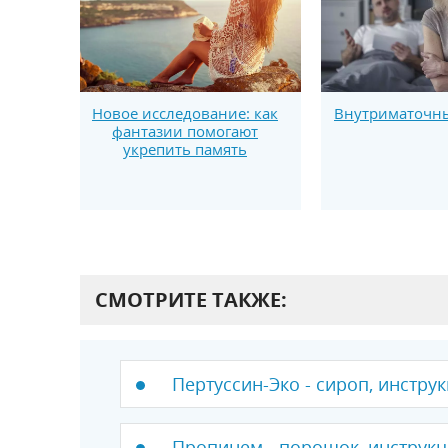
Новое исследование: как
Внутриматочны
фантазии помогают
укрепить память
СМОТРИТЕ ТАКЖЕ:
Пертуссин-Эко - сироп, инстру
Пропинем - порошок, инструкц