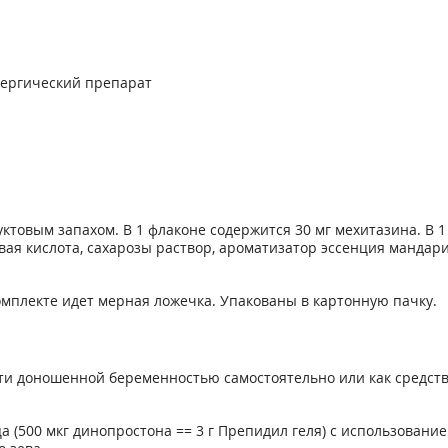
лергический препарат
уктовым запахом. В 1 флаконе содержится 30 мг мехитазина. В 1 
вая кислота, сахарозы раствор, ароматизатор эссенция мандар
 комплекте идет мерная ложечка. Упакованы в картонную пачку.
ти доношенной беременностью самостоятельно или как средст
 (500 мкг динопростона == 3 г Препидил геля) с использовани