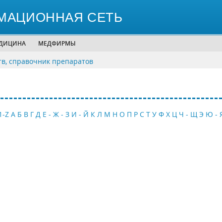
МАЦИОННАЯ СЕТЬ
ЕДИЦИНА
МЕДФИРМЫ
тв, справочник препаратов
1-Z
А
Б
В
Г
Д
Е - Ж - З
И - Й
К
Л
М
Н
О
П
Р
С
Т
У
Ф
Х
Ц
Ч - Щ
Э
Ю - 