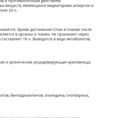
ым и противоотечным действием.
ных веществ, являющихся медиаторами аллергии и
ние 24 ч.
нижается. Время достижения Cmax в плазме после
еделяется в органах и тканях. Не проникает через
составляет 18 ч. Выводится в виде метаболитов,
трая и хроническая рецидивирующая крапивница;
атов, бензодиазепинов, клонидина, снотворных,