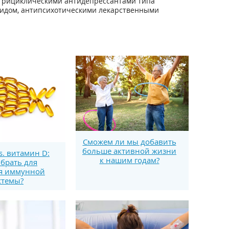
 трициклическими антидепрессантами типа
идом, антипсихотическими лекарственными
Сможем ли мы добавить
больше активной жизни
s. витамин D:
к нашим годам?
брать для
я иммунной
стемы?