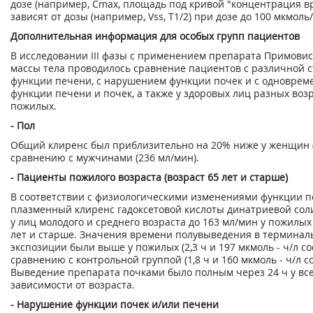
дозе (например, С
mах
, площадь под кривой "концентрация вр
зависят от дозы (например, Vss, T
1/2
) при дозе до 100 мкмоль/к
Дополнительная информация для особых групп пациентов
В исследовании III фазы с применением препарата Примовист
массы тела проводилось сравнение пациентов с различной
функции печени, с нарушением функции почек и с одновре
функции печени и почек, а также у здоровых лиц разных воз
пожилых.
- Пол
Общий клиренс был приблизительно на 20% ниже у женщин (
сравнению с мужчинами (236 мл/мин).
- Пациенты пожилого возраста (возраст 65 лет и старше)
В соответствии с физиологическими изменениями функции п
плазменный клиренс гадоксетовой кислоты динатриевой соли
у лиц молодого и среднего возраста до 163 мл/мин у пожилых
лет и старше. Значения времени полувыведения в терминал
экспозиции были выше у пожилых (2,3 ч и 197 мкмоль - ч/л со
сравнению с контрольной группой (1,8 ч и 160 мкмоль - ч/л с
Выведение препарата почками было полным через 24 ч у все
зависимости от возраста.
- Нарушение функции почек и/или печени