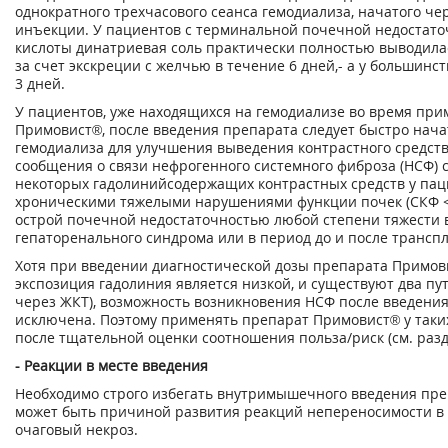
однократного трехчасового сеанса гемодиализа, начатого чер
инъекции. У пациентов с терминальной почечной недостато
кислоты динатриевая соль практически полностью выводила
за счет экскреции с желчью в течение 6 дней,- а у большинст
3 дней.
У пациентов, уже находящихся на гемодиализе во время пр
Примовист®, после введения препарата следует быстро нача
гемодиализа для улучшения выведения контрастного средст
сообщения о связи нефрогенного системного фиброза (НСФ) 
некоторых гадолинийсодержащих контрастных средств у пац
хроническими тяжелыми нарушениями функции почек (СКФ < 
острой почечной недостаточностью любой степени тяжести 
гепаторенального синдрома или в период до и после трансп
Хотя при введении диагностической дозы препарата Примов
экспозиция гадолиния является низкой, и существуют два пу
через ЖКТ), возможность возникновения НСФ после введени
исключена. Поэтому применять препарат Примовист® у так
после тщательной оценки соотношения польза/риск (см. разд
- Реакции в месте введения
Необходимо строго избегать внутримышечного введения преп
может быть причиной развития реакций непереносимости в 
очаговый некроз.