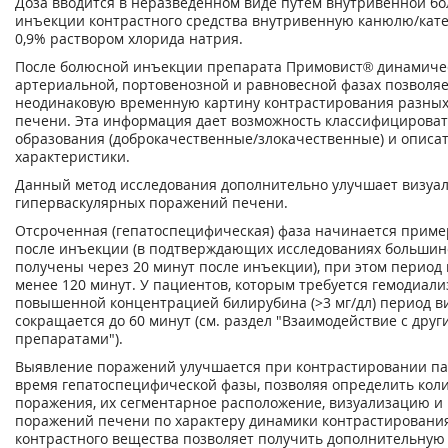
Доза вводится в неразведенном виде путем внутривенной б
инъекции контрастного средства внутривенную канюлю/кате
0,9% раствором хлорида натрия.
После болюсной инъекции препарата Примовист® динамичес
артериальной, портовенозной и равновесной фазах позволяе
неодинаковую временную картину контрастирования разны
печени. Эта информация дает возможность классифицирова
образования (доброкачественные/злокачественные) и описа
характеристики.
Данный метод исследования дополнительно улучшает визуа
гиперваскулярных поражений печени.
Отсроченная (гепатоспецифическая) фаза начинается приме
после инъекции (в подтверждающих исследованиях большин
получены через 20 минут после инъекции), при этом период
менее 120 минут. У пациентов, которым требуется гемодиализ
повышенной концентрацией билирубина (>3 мг/дл) период в
сокращается до 60 минут (см. раздел "Взаимодействие с дру
препаратами").
Выявление поражений улучшается при контрастировании п
время гепатоспецифической фазы, позволяя определить коли
поражения, их сегментарное расположение, визуализацию и
поражений печени по характеру динамики контрастирован
контрастного вещества позволяет получить дополнительну