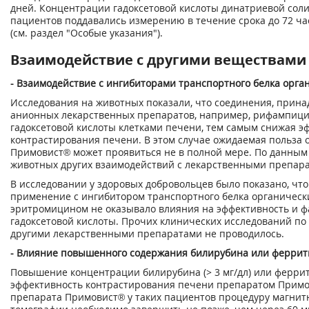
дней. Концентрации гадоксетовой кислоты динатриевой соли 
пациентов поддавались измерению в течение срока до 72 ча
(см. раздел "Особые указания").
Взаимодействие с другими веществами
- Взаимодействие с ингибиторами транспортного белка орга
Исследования на животных показали, что соединения, прина
анионных лекарственных препаратов, например, рифампици
гадоксетовой кислоты клетками печени, тем самым снижая э
контрастирования печени. В этом случае ожидаемая польза 
Примовист® может проявиться не в полной мере. По данным
животных других взаимодействий с лекарственными препара
В исследовании у здоровых добровольцев было показано, чт
применение с ингибитором транспортного белка органическ
эритромицином не оказывало влияния на эффективность и 
гадоксетовой кислоты. Прочих клинических исследований по
другими лекарственными препаратами не проводилось.
- Влияние повышенного содержания билирубина или феррит
Повышение концентрации билирубина (> 3 мг/дл) или ферри
эффективность контрастирования печени препаратом Прим
препарата Примовист® у таких пациентов процедуру магнит