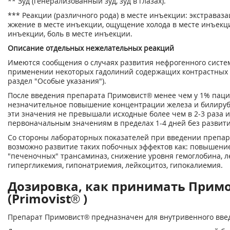
** Зуд (генерализованный зуд, зуд в глазах).
*** Реакции (различного рода) в месте инъекции: экстраваза
жжение в месте инъекции, ощущение холода в месте инъекци
инъекции, боль в месте инъекции.
Описание отдельных нежелательных реакций
Имеются сообщения о случаях развития нефрогенного систе
применении некоторых гадолиний содержащих контрастных с
раздел "Особые указания").
После введения препарата Примовист® менее чем у 1% паци
незначительное повышение концентрации железа и билируб
эти значения не превышали исходные более чем в 2-3 раза 
первоначальным значениям в пределах 1-4 дней без развити
Со стороны лабораторных показателей при введении препа
возможно развитие таких побочных эффектов как: повышени
"печеночных" трансаминаз, снижение уровня гемоглобина, л
гипергликемия, гипонатриемия, лейкоцитоз, гипокалиемия.
Дозировка, как принимать Прим
(Primovist® )
Препарат Примовист® предназначен для внутривенного вве