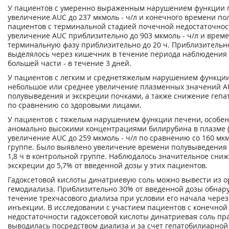
У пациентов с умеренно выраженным нарушением функции 
увеличение AUC до 237 мкмоль - ч/л и конечного времени пол
пациентов с терминальной стадией почечной недостаточно
увеличение AUC приблизительно до 903 мкмоль - ч/л и врем
терминальную фазу приблизительно до 20 ч. Приблизительн
выделялось через кишечник в течение периода наблюдения 
большей части - в течение 3 дней.
У пациентов с легким и среднетяжелым нарушением функци
небольшое или среднее увеличение плазменных значений A
полувыведения и экскреции почками, а также снижение геп
по сравнению со здоровыми лицами.
У пациентов с тяжелым нарушением функции печени, особен
аномально высокими концентрациями билирубина в плазме (>
увеличение AUC до 259 мкмоль - ч/л по сравнению со 160 мкм
группе. Было выявлено увеличение времени полувыведения д
1,8 ч в контрольной группе. Наблюдалось значительное сни
экскреции до 5,7% от введенной дозы у этих пациентов.
Гадоксетовой кислоты динатриевую соль можно вывести из о
гемодиализа. Приблизительно 30% от введенной дозы обнару
течение трехчасового диализа при условии его начала через
инъекции. В исследовании с участием пациентов с конечной
недостаточности гадоксетовой кислоты динатриевая соль пр
выводилась посредством диализа и за счет гепатобилиарной