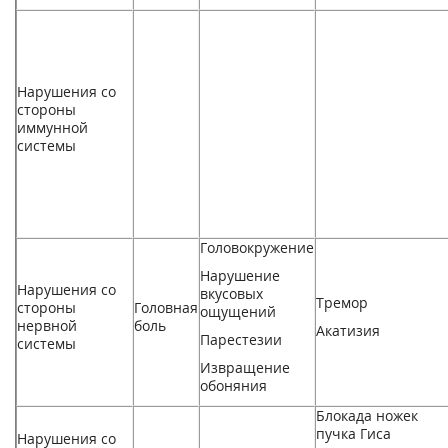
Нарушения со
стороны
иммунной
системы
Головокружение
Нарушение
Нарушения со
вкусовых
Тремор
стороны
Головная
ощущений
нервной
боль
Акатизия
Парестезии
системы
Извращение
обоняния
Блокада ножек
пучка Гиса
Нарушения со