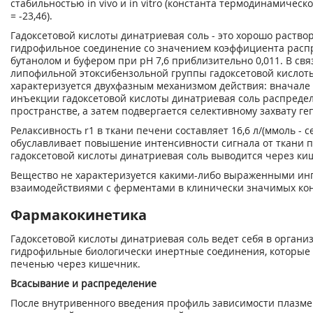
стабильностью in vivo и in vitro (константа термодинамическо
= -23,46).
Гадоксетовой кислоты динатриевая соль - это хорошо раство
гидрофильное соединение со значением коэффициента расп
бутанолом и буфером при pH 7,6 приблизительно 0,011. В св
липофильной этоксибензольной группы гадоксетовой кислот
характеризуется двухфазным механизмом действия: вначале
инъекции гадоксетовой кислоты динатриевая соль распреде
пространстве, а затем подвергается селективному захвату ге
Релаксивность r
1
в ткани печени составляет 16,6 л/(ммоль - сек
обуславливает повышение интенсивности сигнала от ткани п
гадоксетовой кислоты динатриевая соль выводится через ки
Вещество не характеризуется какими-либо выраженными и
взаимодействиями с ферментами в клинически значимых ко
Фармакокинетика
Гадоксетовой кислоты динатриевая соль ведет себя в организ
гидрофильные биологически инертные соединения, которые
печенью через кишечник.
Всасывание и распределение
После внутривенного введения профиль зависимости плазм