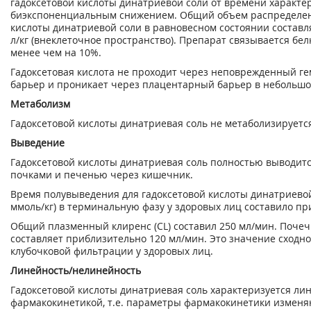
гадоксетовой кислоты динатриевой соли от времени характе
биэкспоненциальным снижением. Общий объем распределен
кислоты динатриевой соли в равновесном состоянии составл
л/кг (внеклеточное пространство). Препарат связывается бе
менее чем на 10%.
Гадоксетовая кислота не проходит через неповрежденный г
барьер и проникает через плацентарный барьер в небольшо
Метаболизм
Гадоксетовой кислоты динатриевая соль не метаболизируетс
Выведение
Гадоксетовой кислоты динатриевая соль полностью выводитс
почками и печенью через кишечник.
Время полувыведения для гадоксетовой кислоты динатриевой с
ммоль/кг) в терминальную фазу у здоровых лиц составило пр
Общий плазменный клиренс (CL) составил 250 мл/мин. Почеч
составляет приблизительно 120 мл/мин. Это значение сходно
клубочковой фильтрации у здоровых лиц.
Линейность/нелинейность
Гадоксетовой кислоты динатриевая соль характеризуется ли
фармакокинетикой, т.е. параметры фармакокинетики измен