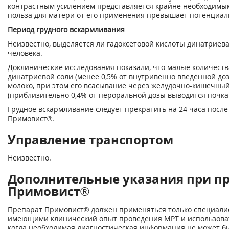
контрастным усилением представляется крайне необходимы
польза для матери от его применения превышает потенциал
Период грудного вскармливания
Неизвестно, выделяется ли гадоксетовой кислоты динатриева
человека.
Доклинические исследования показали, что малые количеств
динатриевой соли (менее 0,5% от внутривенно введенной до
молоко, при этом его всасывание через желудочно-кишечны
(приблизительно 0,4% от пероральной дозы выводится почка
Грудное вскармливание следует прекратить на 24 часа посл
Примовист®.
Управление транспортом
Неизвестно.
Дополнительные указания при п
Примовист®
Препарат Примовист® должен применяться только специали
имеющими клинический опыт проведения МРТ и использовать
когда необходимая диагностическая информация не может б