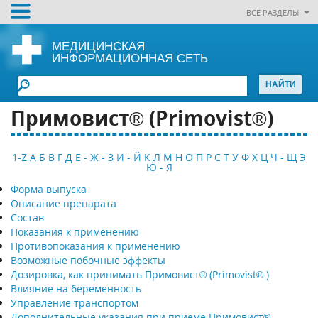
ВСЕ РАЗДЕЛЫ
МЕДИЦИНСКАЯ
ИНФОРМАЦИОННАЯ СЕТЬ
Примовист® (Primovist®)
1-Z
А
Б
В
Г
Д
Е - Ж - З
И - Й
К
Л
М
Н
О
П
Р
С
Т
У
Ф
Х
Ц
Ч - Щ
Э
Ю - Я
Форма выпуска
Описание препарата
Состав
Показания к применению
Противопоказания к применению
Возможные побочные эффекты
Дозировка, как принимать Примовист® (Primovist® )
Влияние на беременность
Управление транспортом
Дополнительные указания при приеме Примовист®