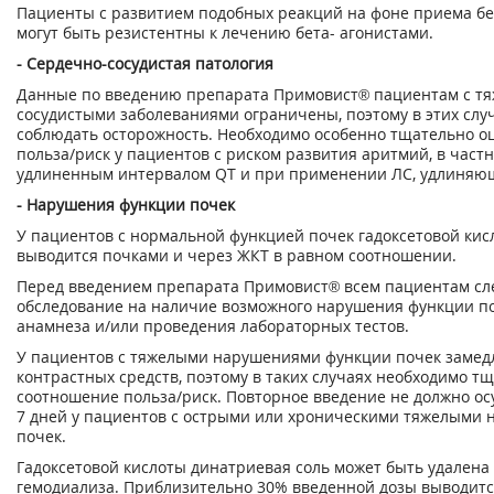
Пациенты с развитием подобных реакций на фоне приема бе
могут быть резистентны к лечению бета- агонистами.
- Сердечно-сосудистая патология
Данные по введению препарата Примовист® пациентам с т
сосудистыми заболеваниями ограничены, поэтому в этих слу
соблюдать осторожность. Необходимо особенно тщательно о
польза/риск у пациентов с риском развития аритмий, в частн
удлиненным интервалом QT и при применении ЛС, удлиняющ
- Нарушения функции почек
У пациентов с нормальной функцией почек гадоксетовой кис
выводится почками и через ЖКТ в равном соотношении.
Перед введением препарата Примовист® всем пациентам сл
обследование на наличие возможного нарушения функции п
анамнеза и/или проведения лабораторных тестов.
У пациентов с тяжелыми нарушениями функции почек замед
контрастных средств, поэтому в таких случаях необходимо т
соотношение польза/риск. Повторное введение не должно ос
7 дней у пациентов с острыми или хроническими тяжелыми
почек.
Гадоксетовой кислоты динатриевая соль может быть удалена
гемодиализа. Приблизительно 30% введенной дозы выводитс