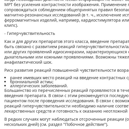
МРТ без усиления контрастности изображения. Применение
сопровождаться соблюдением общепринятых правил безопа
магнитно-резонансных исследований (в т. ч., исключение ис
ферромагнитных изделий, например, кардиостимулятора ил
клипс).
- Гиперчувствительность
Как и для других препаратов этого класса, введение препар
быть связано с развитием реакций гиперчувствительности/
или других проявлений идиосинкразии, характеризующихся 
дыхательными или кожными проявлениями. Возможны тяжелы
анафилактический шок.
Риск развития реакций повышенной чувствительности возра
ранее имевших место реакций на введение контрастных с
бронхиальной астмы;
аллергических заболеваний.
Большинство из перечисленных реакций проявляются в тече
введения препарата. В связи с этим рекомендуется последу
пациентом после проведения исследования. В связи с возмо
реакций гиперчувствительности необходимо наличие соотв
лекарственных средств и готовность к оказанию неотложно
В редких случаях могут наблюдаться отсроченные реакции (о
нескольких дней) (см. раздел "Побочное действие").