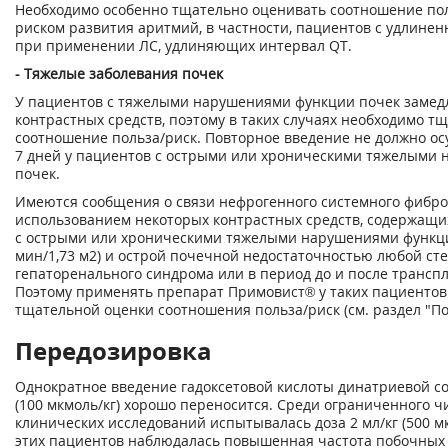
Необходимо особенно тщательно оценивать соотношение пол
риском развития аритмий, в частности, пациентов с удлине
при применении ЛС, удлиняющих интервал QT.
- Тяжелые заболевания почек
У пациентов с тяжелыми нарушениями функции почек замед
контрастных средств, поэтому в таких случаях необходимо т
соотношение польза/риск. Повторное введение не должно ос
7 дней у пациентов с острыми или хроническими тяжелыми
почек.
Имеются сообщения о связи нефрогенного системного фиброз
использованием некоторых контрастных средств, содержащих
с острыми или хроническими тяжелыми нарушениями функции
мин/1,73 м
2
) и острой почечной недостаточностью любой ст
гепаторенального синдрома или в период до и после трансп
Поэтому применять препарат Примовист® у таких пациентов
тщательной оценки соотношения польза/риск (см. раздел "По
Передозировка
Однократное введение гадоксетовой кислоты динатриевой соли
(100 мкмоль/кг) хорошо переносится. Среди ограниченного ч
клинических исследований испытывалась доза 2 мл/кг (500 мк
этих пациентов наблюдалась повышенная частота побочных э