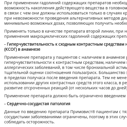
При применении гадолиний содержащих препаратов необхо
возможность накопления действующего вещества в головном 
в связи с чем они должны использоваться только в случаях 
при невозможности проведения альтернативных методов диа
минимально возможных дозах, позволяющих получить необх
Применять только в качестве препарата второй линии, при 
применения макроциклических гадолиний содержащих преп
- Гиперчувствительность к сходным контрастным средствам 
(КСОГ) в анамнезе
Применение препарата у пациентов с наличием в анамнезе
гиперчувствительности к контрастным средствам, наличием 
аллергических заболеваний, в том числе бронхиальной астмы
тщательной оценки соотношения польза/риск. Большинство 
в пределах получаса после введения препарата. Тем не менее
использовании других контрастных средств этого класса, в р
развитие отсроченных реакций (от нескольких часов до дней)
Применение препарата должно быть ограничено введением 
- Сердечно-сосудистая патология
Данные по введению препарата Примовист® пациентам с т
сосудистыми заболеваниями ограничены, поэтому в этих слу
соблюдать осторожность.