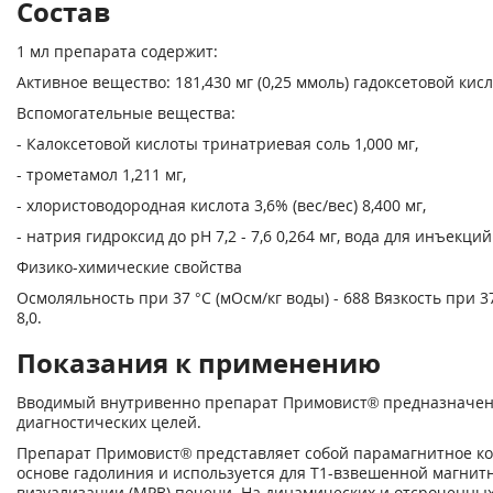
Состав
1 мл препарата содержит:
Активное вещество: 181,430 мг (0,25 ммоль) гадоксетовой ки
Вспомогательные вещества:
- Калоксетовой кислоты тринатриевая соль 1,000 мг,
- трометамол 1,211 мг,
- хлористоводородная кислота 3,6% (вес/вес) 8,400 мг,
- натрия гидроксид до pH 7,2 - 7,6 0,264 мг, вода для инъекций
Физико-химические свойства
Осмоляльность при 37 °С (мОсм/кг воды) - 688 Вязкость при 37 
8,0.
Показания к применению
Вводимый внутривенно препарат Примовист® предназначен
диагностических целей.
Препарат Примовист® представляет собой парамагнитное ко
основе гадолиния и используется для Т1-взвешенной магнит
визуализации (МРВ) печени. На динамических и отсроченны