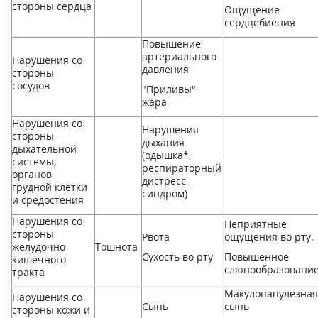
стороны сердца
Ощущение
сердцебиения
Повышение
артериального
Нарушения со
давления
стороны
сосудов
"Приливы"
жара
Нарушения со
Нарушения
стороны
дыхания
дыхательной
(одышка*,
системы,
респираторный
органов
дистресс-
грудной клетки
синдром)
и средостения
Нарушения со
Неприятные
стороны
Рвота
ощущения во рту.
желудочно-
Тошнота
Сухость во рту
Повышенное
кишечного
слюнообразовани
тракта
Макулопапулезная
Нарушения со
Сыпь
сыпь
стороны кожи и