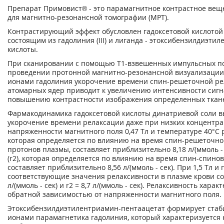
Препарат Примовист® - это парамагнитное контрастное вещ
для магнитно-резонансной томографии (МРТ).
Контрастирующий эффект обусловлен гадоксетовой кислотой
состоящим из гадолиния (III) и лиганда - этоксибензилдиэти
кислоты.
При сканировании с помощью T
1
-взвешенных импульсных п
проведении протонной магнитно-резонансной визуализаци
ионами гадолиния укорочение времени спин-решеточной ре
атомарных ядер приводит к увеличению интенсивности сигна
повышению контрастности изображения определенных ткан
Фармакодинамика гадоксетовой кислоты динатриевой соли 
укорочение времени релаксации даже при низких концентрац
напряженности магнитного поля 0,47 Тл и температуре 40°С 
которая определяется по влиянию на время спин-решеточно
протонов плазмы, составляет приблизительно 8,18 л/(ммоль - 
(r
2
), которая определяется по влиянию на время спин-спинов
составляет приблизительно 8,56 л/(ммоль - сек). При 1,5 Тл и
соответствующие значения релаксивности в плазме крови со
л/(ммоль - сек) и r
2
= 8,7 л/(ммоль - сек). Релаксивность хара
обратной зависимостью от напряженности магнитного поля.
Этоксибензилдиэтилентриамин-пентаацетат формирует стаб
ионами парамагнетика гадолиния, который характеризуется