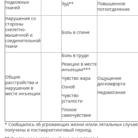
подкожных
Зуд**
Повышенное
тканей
потоотделение
Нарушения со
стороны
скелетно-
Боль в спине
мышечной и
соединительной
ткани
Боль в груди
Реакции в месте
инъекции***
Общие
Чувство жара
Ощущение
расстройства и
дискомфорта
Озноб
нарушения в
Недомогание
месте инъекции
Чувство
усталости
Плохое
самочувствие
* Сообщалось об угрожающих жизни и/или летальных случая
получены в постмаркетинговый период.