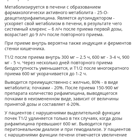
Метаболизируется в печени с образованием
фармакологически активного метаболита - 25-О-
деацетилрифампицина. Является аутоиндуктором -
ускоряет свой метаболизм в печени, в результате чего
системный клиренс – 6 л/ч после приема первой дозы,
возрастает до 9 л/ч после повторного приема.
При приеме внутрь вероятна также индукция и ферментов
стенки кишечника.
T1/2 после приема внутрь 300 мг – 2.5 ч, 600 мг - 3-4 ч, 900
мг - 5 ч. Через несколько дней повторного приема
биодоступность уменьшается, и T1/2 после многократного
приема 600 мг укорачивается до 1-2 ч.
Выводится преимущественно с желчью, 80% - в виде
метаболита; почками - 20%. После приема 150-900 мг
препарата количество рифампицина, выводящегося
почками в неизмененном виде, зависит от величины
принятой дозы и составляет 4-20%.
У пациентов с нарушениями выделительной функции
почек T1/2 удлиняется только в тех случаях, когда дозы
рифампицина превышают 600 мг. Выводится при
перитонеальном диализе и при гемодиализе. У пациентов
с нарушениями функции печени отмечается увеличение