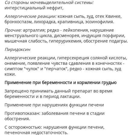
Со стороны мочевыделительной системы:
интерстициальный нефрит,
Аллергические реакции:
кожная сыпь, зуд, отек Квинке,
бронхоспазм, лихорадка, крапивница, эозинофилия.
Прочие:
артралгия; редко - лейкопения, нарушение
менструального цикла, дисменорея, индукция порфирии,
мышечная слабость, гиперурикемия, обострение подагры.
Пиридоксин
Аллергические реакции, гиперсекреция соляной кислоты,
онемение, появление чувства сдавления в конечностях -
симптом "чулок" и "перчаток", редко - кожная сыпь, зуд
кожи.
Применение при беременности и кормлении грудью
Запрещено принимать данный препарат во время
беременности и в период лактации.
Применение при нарушениях функции печени
Противопоказан: заболевания печени в стадии
обострения.
С осторожностью: нарушения функции печени,
печеночная недостаточность.