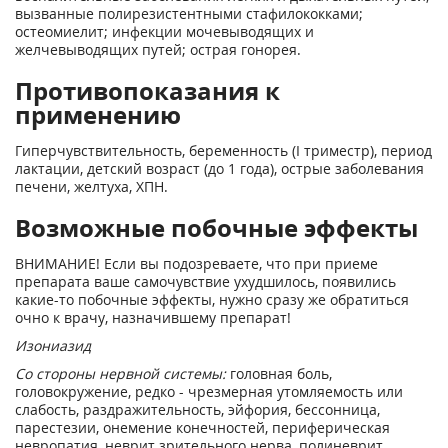
вызванные полирезистентными стафилококками;
остеомиелит; инфекции мочевыводящих и
желчевыводящих путей; острая гонорея.
Противопоказания к
применению
Гиперчувствительность, беременность (I триместр), период
лактации, детский возраст (до 1 года), острые заболевания
печени, желтуха, ХПН.
Возможные побочные эффекты
ВНИМАНИЕ! Если вы подозреваете, что при приеме
препарата ваше самочувствие ухудшилось, появились
какие-то побочные эффекты, нужно сразу же обратиться
очно к врачу, назначившему препарат!
Изониазид
Со стороны нервной системы:
головная боль,
головокружение, редко - чрезмерная утомляемость или
слабость, раздражительность, эйфория, бессонница,
парестезии, онемение конечностей, периферическая
невропатия, неврит зрительного нерва, полиневрит,