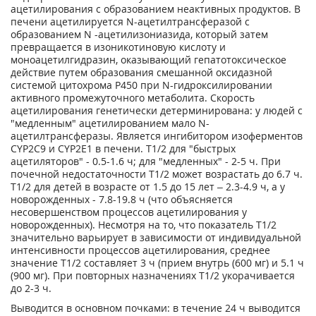
ацетилирования с образованием неактивных продуктов. В
печени ацетилируется N-ацетилтрансферазой с
образованием N -ацетилизониазида, который затем
превращается в изоникотиновую кислоту и
моноацетилгидразин, оказывающий гепатотоксическое
действие путем образования смешанной оксидазной
системой цитохрома Р450 при N-гидроксилировании
активного промежуточного метаболита. Скорость
ацетилирования генетически детерминирована: у людей с
"медленным" ацетилированием мало N-
ацетилтрансферазы. Является ингибитором изоферментов
CYP2C9 и CYP2E1 в печени. T1/2 для "быстрых
ацетиляторов" - 0.5-1.6 ч; для "медленных" - 2-5 ч. При
почечной недостаточности T1/2 может возрастать до 6.7 ч.
Т1/2 для детей в возрасте от 1.5 до 15 лет – 2.3-4.9 ч, а у
новорожденных - 7.8-19.8 ч (что объясняется
несовершенством процессов ацетилирования у
новорожденных). Несмотря на то, что показатель T1/2
значительно варьирует в зависимости от индивидуальной
интенсивности процессов ацетилирования, среднее
значение T1/2 составляет 3 ч (прием внутрь (600 мг) и 5.1 ч
(900 мг). При повторных назначениях T1/2 укорачивается
до 2-3 ч.
Выводится в основном почками: в течение 24 ч выводится