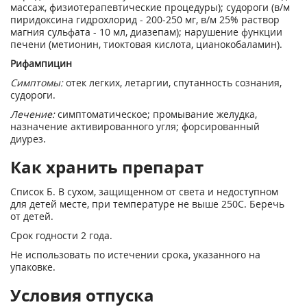
массаж, физиотерапевтические процедуры); судороги (в/м
пиридоксина гидрохлорид - 200-250 мг, в/м 25% раствор
магния сульфата - 10 мл, диазепам); нарушение функции
печени (метионин, тиоктовая кислота, цианокобаламин).
Рифампицин
Симптомы:
отек легких, летаргии, спутанность сознания,
судороги.
Лечение:
симптоматическое; промывание желудка,
назначение активированного угля; форсированный
диурез.
Как хранить препарат
Список Б. В сухом, защищенном от света и недоступном
для детей месте, при температуре не выше 25
0
С. Беречь
от детей.
Срок годности 2 года.
Не использовать по истечении срока, указанного на
упаковке.
Условия отпуска