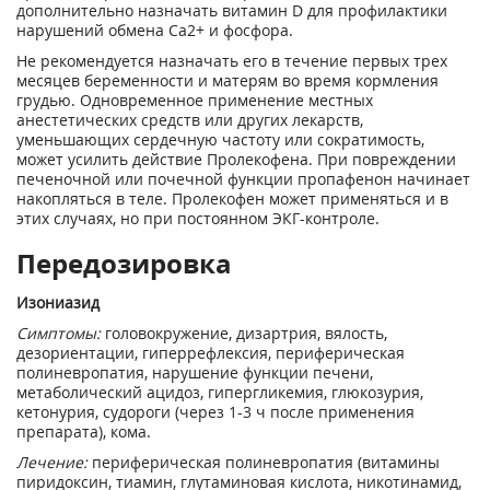
дополнительно назначать витамин D для профилактики
нарушений обмена Ca2+ и фосфора.
Не рекомендуется назначать его в течение первых трех
месяцев беременности и матерям во время кормления
грудью. Одновременное применение местных
анестетических средств или других лекарств,
уменьшающих сердечную частоту или сократимость,
может усилить действие Пролекофена. При повреждении
печеночной или почечной функции пропафенон начинает
накопляться в теле. Пролекофен может применяться и в
этих случаях, но при постоянном ЭКГ-контроле.
Передозировка
Изониазид
Симптомы:
головокружение, дизартрия, вялость,
дезориентации, гиперрефлексия, периферическая
полиневропатия, нарушение функции печени,
метаболический ацидоз, гипергликемия, глюкозурия,
кетонурия, судороги (через 1-3 ч после применения
препарата), кома.
Лечение:
периферическая полиневропатия (витамины
пиридоксин, тиамин, глутаминовая кислота, никотинамид,