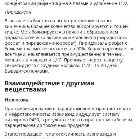
концентрации рифампицина в плазме и удлинение T1/2.
Пиридоксин
Всасывается быстро на всем протяжении тонкого
кишечника, большее количество абсорбируется и тощей
кишке. Метаболизируется в печени с образованием
фармакологически активных метаболитов (пиридоксалъ
фосфат и пиридоксаминофосфат). Пиридоксаль фосфат с
белками плазмы связывается на 90%. Хорошо проникает во
все ткани; накапливается преимущественно в печени,
меньше - в мышцах и ЦНС. Проникает через плаценту,
секретируется с грудным молоком. T1/2 - 15-20 дней.
Выводится почками.
Взаимодействие с другими
веществами
Изониазид
При комбинировании с парацетамолом возрастает гепато-
и нефротоксичность; изониазид индуцирует систему
цитохрома Р450, в результате чего возрастает метаболизм
парацетамола до токсичных продуктов.
Этанол повышает гепатотоксичность изониазида и