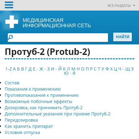
ВСЕ РАЗДЕЛЫ
МЕДИЦИНСКАЯ
ИНФОРМАЦИОННАЯ СЕТЬ
Протуб-2 (Рrotub-2)
1-Z
А
Б
В
Г
Д
Е - Ж - З
И - Й
К
Л
М
Н
О
П
Р
С
Т
У
Ф
Х
Ц
Ч - Щ
Э
Ю - Я
Состав
Показания к применению
Противопоказания к применению
Возможные побочные эффекты
Дозировка, как принимать Протуб-2
Дополнительные указания при приеме Протуб-2
Передозировка
Как хранить препарат
Условия отпуска