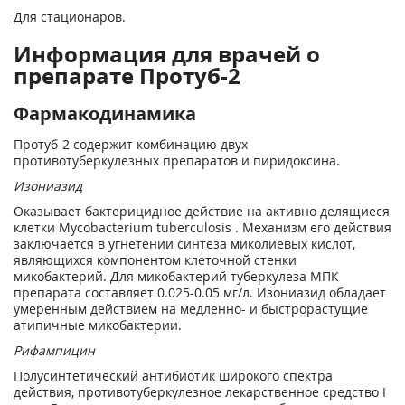
Для стационаров.
Информация для врачей о
препарате Протуб-2
Фармакодинамика
Протуб-2 содержит комбинацию двух
противотуберкулезных препаратов и пиридоксина.
Изониазид
Оказывает бактерицидное действие на активно делящиеся
клетки Mycobacterium tuberculosis . Механизм его действия
заключается в угнетении синтеза миколиевых кислот,
являющихся компонентом клеточной стенки
микобактерий. Для микобактерий туберкулеза МПК
препарата составляет 0.025-0.05 мг/л. Изониазид обладает
умеренным действием на медленно- и быстрорастущие
атипичные микобактерии.
Рифампицин
Полусинтетический антибиотик широкого спектра
действия, противотуберкулезное лекарственное средство I