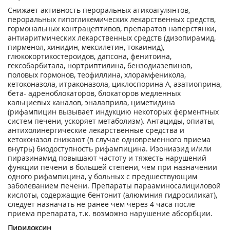
Снижает активность пероральных атикоагулянтов,
пероральных гипогликемических лекарственных средств,
гормональных контрацептивов, препаратов наперстянки,
антиаритмических лекарственных средств (дизопирамид,
пирменол, хинидин, мексилетин, токаинид),
глюкокортикостероидов, дапсона, фенитоина,
гексобарбитала, нортриптилина, бензодиазепинов,
половых гормонов, теофиллина, хлорамфеникола,
кетоконазола, итраконазола, циклоспорина А, азатиоприна,
бета- адреноблокаторов, блокаторов медленных
кальциевых каналов, эналаприла, циметидина
(рифампицин вызывает индукцию некоторых ферментных
систем печени, ускоряет метаболизм). Антациды, опиаты,
антихолинергические лекарственные средства и
кетоконазол снижают (в случае одновременного приема
внутрь) биодоступность рифампицина. Изониазид и/или
пиразинамид повышают частоту и тяжесть нарушений
функции печени в большей степени, чем при назначении
одного рифампицина, у больных с предшествующим
заболеванием печени. Препараты парааминосалициловой
кислоты, содержащие бентонит (алюминия гидросиликат),
следует назначать не ранее чем через 4 часа после
приема препарата, т.к. возможно нарушение абсорбции.
Пиридоксин