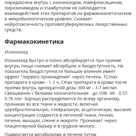
пиридоксина внутрь с изониазидом, ломефлоксацином,
пиразинамидом и этамбутолом не наблюдается
взаимодействия этих препаратов на фармакокинетическом
и микробиологическом уровнях. Снижает
нейротоксичность противотуберкулезных лекарственных
средств.
Фармакокинетика
Изониазид
Изониазид быстро и полно абсорбируется при приеме
внутрь, пища снижает абсорбцию и биодоступность. На
показатель биодоступности большое влияние имеет
эффект "первого прохождения" через печень. TCmax
препарата в крови - 1-2 ч, Cmax препарата в крови после
приема внутрь однократной дозы 300 мг - 3-7 мкг/мл.
Связывание с белками незначительная - до 10%. Vd - 0.57-
0.76 л/кг. Хорошо распределяется по всему организму,
проникая во все ткани и жидкости, включая
цереброспинальную, плевральную, асцитическую; высокие
концентрации создаются в легочной ткани, почках,
печени, мышцах, слюне и мокроте. Проникает через
плацентарный барьер и в грудное молоко.
Подвергается метаболизму в печени путем