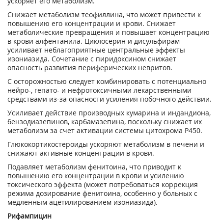
ускоряет его метаболизм.
Снижает метаболизм теофиллина, что может привести к
повышению его концентрации и крови. Снижает
метаболические превращения и повышает концентрацию
в крови алфентанила. Циклосерин и дисульфирам
усиливает неблагоприятные центральные эффекты
изониазида. Сочетание с пиридоксином снижает
опасность развития периферических невритов.
С осторожностью следует комбинировать с потенциально
нейро-, гепато- и нефротоксичными лекарственными
средствами из-за опасности усиления побочного действии.
Усиливает действие производных кумарина и индандиона,
бензодиазепинов, карбамазепина, поскольку снижает их
метаболизм за счет активации системы цитохрома Р450.
Глюкокортикостероиды ускоряют метаболизм в печени и
снижают активные концентрации в крови.
Подавляет метаболизм фенитоина, что приводит к
повышению его концентрации в крови и усилению
токсического эффекта (может потребоваться коррекция
режима дозирование фенитоина, особенно у больных с
медленным ацетилированием изониазида).
Рифампицин