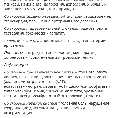
психозы, изменение настроения, депрессия. У больных
эпилепсией могут учащаться припадки.
Со стороны сердечно-сосудистой системы:
сердцебиение,
стенокардия, повышение артериального давления.
Со стороны пищеварительной системы:
тошнота, рвота,
гастралгия, токсический гепатит.
Аллергические реакции:
кожная сыпь, зуд, гипертермия,
артралгия.
Прочие:
очень редко - гинекомастия, меноррагия,
склонность к кровотечениям и кровоизлияниям.
Рифампицин
Со стороны пищеварительной системы:
тошнота, рвота,
диарея, повышение уровня «печеночных» трансаминаз
(аланинаминотрансферазы (АЛТ),
аспартатаминотрансферазы (ACT), щелочной фосфатазы),
гипербилирубинемия, снижение аппетита, эрозивный
гастрит, псевдомембранозный энтероколит, гепатит.
Со стороны нервной системы:
головная боль, нарушение
координации движений, нарушение зрения,
дезориентация.