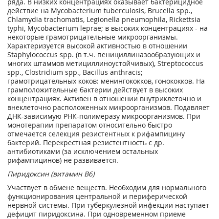
ряда. В низких концентрациях оказывает бактерицидное
действие на Mycobacterium tuberculosis, Brucella spp.,
Chlamydia trachomatis, Legionella pneumophila, Rickettsia
typhi, Mycobacterium leprae; в высоких концентрациях - на
некоторые грамотрицательные микроорганизмы.
Характеризуется высокой активностью в отношении
Staphylococcus spp. (в т.ч. пенициллиназообразующих и
многих штаммов метициллиноустойчивых), Streptococcus
spp., Clostridium spp., Bacillus anthracis;
грамотрицательных коков: менингококков, гонококков. На
грамположительные бактерии действует в высоких
концентрациях. Активен в отношении внутриклеточно и
внеклеточно расположенных микроорганизмов. Подавляет
ДНК-зависимую РНК-полимеразу микроорганизмов. При
монотерапии препаратом относительно быстро
отмечается селекция резистентных к рифампицину
бактерий. Перекрестная резистентность с др.
антибиотиками (за исключением остальных
рифампицинов) не развивается.
Пиридоксин (витамин В6)
Участвует в обмене веществ. Необходим для нормального
функционирования центральной и периферической
нервной системы. При туберкулезной инфекции наступает
дефицит пиридоксина. При одновременном приеме