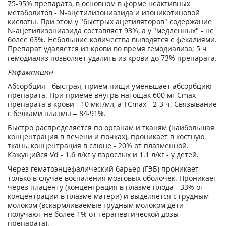
75-95% препарата, в основном в форме неактивных
метаболитов - N-ацетилизониазида и изоникотиновой
кислоты. При этом у "быстрых ацетиляторов" содержание
N-ацетилизониазида составляет 93%, а у "медленных" - не
более 63%. Небольшие количества выводятся с фекалиями.
Препарат удаляется из крови во время гемодиализа; 5 ч
гемодиализ позволяет удалить из крови до 73% препарата.
Рифампицин
Абсорбция - быстрая, прием пищи уменьшает абсорбцию
препарата. При приеме внутрь натощак 600 мг Cmax
препарата в крови - 10 мкг/мл, а TCmax - 2-3 ч. Связывание
с белками плазмы – 84-91%.
Быстро распределяется по органам и тканям (наибольшая
концентрация в печени и почках), проникает в костную
ткань, концентрация в слюне - 20% от плазменной.
Кажущийся Vd - 1.6 л/кг у взрослых и 1.1 л/кг - у детей.
Через гематоэнцефалический барьер (ГЭБ) проникает
только в случае воспаления мозговых оболочек. Проникает
через плаценту (концентрация в плазме плода - 33% от
концентрации в плазме матери) и выделяется с грудным
молоком (вскармливаемые грудным молоком дети
получают не более 1% от терапевтической дозы
препарата).