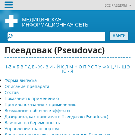
ВСЕ РАЗДЕЛЫ
МЕДИЦИНСКАЯ
ИНФОРМАЦИОННАЯ СЕТЬ
Псевдовак (Pseudovac)
1-Z
А
Б
В
Г
Д
Е - Ж - З
И - Й
К
Л
М
Н
О
П
Р
С
Т
У
Ф
Х
Ц
Ч - Щ
Э
Ю - Я
Форма выпуска
Описание препарата
Состав
Показания к применению
Противопоказания к применению
Возможные побочные эффекты
Дозировка, как принимать Псевдовак (Pseudovac)
Влияние на беременность
Управление транспортом
Дополнительные указания при приеме Псевдовак