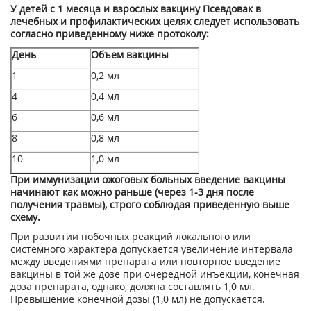
У детей с 1 месяца и взрослых вакцину Псевдовак в
лечебных и профилактических целях следует использовать
согласно приведенному ниже протоколу:
День
Объем вакцины
1
0,2 мл
4
0,4 мл
6
0,6 мл
8
0,8 мл
10
1,0 мл
При иммунизации ожоговых больных введение вакцины
начинают как можно раньше (через 1-3 дня после
получения травмы), строго соблюдая приведенную выше
схему.
При развитии побочных реакций локального или
системного характера допускается увеличение интервала
между введениями препарата или повторное введение
вакцины в той же дозе при очередной инъекции, конечная
доза препарата, однако, должна составлять 1,0 мл.
Превышение конечной дозы (1,0 мл) не допускается.