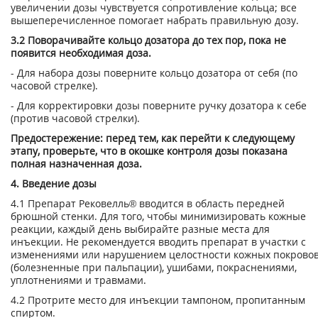
увеличении дозы чувствуется сопротивление кольца; все
вышеперечис­ленное помогает набрать правильную дозу.
3.2 Поворачивайте кольцо дозатора до тех пор, пока не
появится необходимая доза.
- Для набора дозы поверните кольцо дозатора от себя (по
часовой стрелке).
- Для корректировки дозы поверните ручку дозатора к себе
(против часовой стрел­ки).
Предостережение: перед тем, как перейти к следующему
этапу, проверьте, что в окошке контроля дозы показана
полная назначенная доза.
4. Введение дозы
4.1 Препарат Рековелль® вводится в область передней
брюшной стенки. Для то­го, чтобы минимизировать кожные
реакции, каждый день выбирайте разные места для
инъекции. Не рекомендуется вводить препарат в участки с
изменениями или нарушением целостности кожных покрово
(болезненные при пальпации), ушиба­ми, покраснениями,
уплотнениями и травмами.
4.2 Протрите место для инъекции тампоном, пропитанным
спиртом.