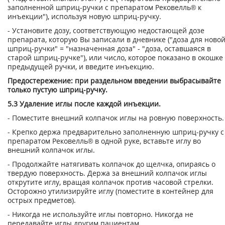
заполненной шприц-ручки с препаратом Рековелль® к
инъекции"), используя новую шприц-ручку.
- Установите дозу, соответствующую недостающей дозе
препарата, которую Вы записали в дневнике ("доза для ново
шприц-ручки" = "назначенная доза" - "доза, оставшаяся в
старой шприц-ручке"), или число, которое показано в окошке
предыдущей ручки, и введите инъекцию.
Предостережение: при раздельном введении выбрасывайте
только пустую шприц-ручку.
5.3 Удаление иглы после каждой инъекции.
- Поместите внешний колпачок иглы на ровную поверхность.
- Крепко держа предварительно заполненную шприц-ручку с
препаратом Рековелль® в одной руке, вставьте иглу во
внешний колпачок иглы.
- Продолжайте натягивать колпачок до щелчка, опираясь о
твердую поверхность. Держа за внешний колпачок иглы
открутите иглу, вращая колпачок против часо­вой стрелки.
Осторожно утилизируйте иглу (поместите в контейнер для
острых предметов).
- Никогда не используйте иглы повторно. Никогда не
передавайте иглы другим па­циентам.