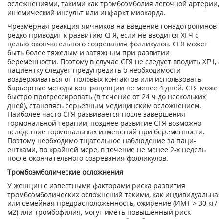
осложнениями, такими как тромбоэмболия легочной артерии,
ишемический инсульт или инфаркт миокарда.
Чрезмерная реакция яичников на введение гонадотропинов
редко приводит к развитию СГЯ, если не вводится ХГЧ с
целью окончательного созревания фолликулов. СГЯ может
быть более тяжелым и затяжным при развитии
беременности. Поэтому в случае СГЯ не следует вводить ХГЧ, 
пациентку следует предупредить о необходимости
воздерживать­ся от половых контактов или использовать
барьерные методы контрацепции не менее 4 дней. СГЯ може
быстро прогрессировать (в течение от 24 ч до нескольких
дней), стано­вясь серьезным медицинским осложнением.
Наиболее часто СГЯ развивается после завершения
гормональной терапии, позднее развитие СГЯ возможно
вследствие гормональ­ных изменений при беременности.
Поэтому необходимо тщательное наблюдение за паци­
ентками, по крайней мере, в течение не менее 2-х недель
после окончательного созревания фолликулов.
Тромбоэмболические осложнения
У женщин с известными факторами риска развития
тромбоэмболических осложнений та­кими, как индивидуальна
или семейная предрасположенность, ожирение (ИМТ > 30 кг/
м
2
) или тромбофилия, могут иметь повышенный риск