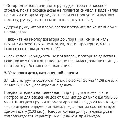
- Осторожно поворачивайте ручку дозатора по часовой
стрелке, пока в окошке дозы не появится символ в виде капл
на линии с индикатором дозы. Если Вы пропусти­ли нужную
отметку, ручку дозатора можно повернуть назад.
- Держа ручку иглой вверх, слегка постучите по контейнеру с
препаратом.
- Нажмите на кнопку дозатора до упора. На кончике иглы
появится крохотная ка­пелька жидкости. Проверьте, что в
окошке контроля дозы указ "0".
- Если капелька жидкости не появилась, повторите действия.
Если после 5 попыток капелька не появилась, замените иглу 
повторите действия по заполнению.
3. Установка дозы, назначенной врачом
3.1 Шприц-ручка содержит 12 мкг/ 0,36 мл, 36 мкг/ 1,08 мл или
72 мкг/ 2,16 мл фоллитропина дельта.
Предварительно наполненная шприц-ручка может быть
настроена для введения доз от 0,33 мкг до 20 мкг с шагом 0,33
мкг. Шкала дозы ручки промаркирована от 0 до 20 мкг. Каждо
число отделено двумя линиями, каждая линия соответствует
одному шагу (0,33 мкг). Поворот кольца для установки дозы
сопровождается характерным щелчком, при каждом