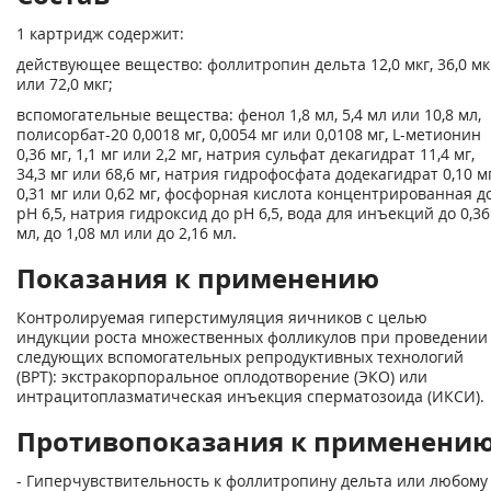
1 картридж содержит:
действующее вещество: фоллитропин дельта 12,0 мкг, 36,0 мк
или 72,0 мкг;
вспомогательные вещества: фенол 1,8 мл, 5,4 мл или 10,8 мл,
полисорбат-20 0,0018 мг, 0,0054 мг или 0,0108 мг, L-метионин
0,36 мг, 1,1 мг или 2,2 мг, натрия сульфат декагидрат 11,4 мг,
34,3 мг или 68,6 мг, натрия гидрофосфата додекагидрат 0,10 мг
0,31 мг или 0,62 мг, фосфорная кислота концентрированная д
pH 6,5, натрия гидроксид до pH 6,5, вода для инъекций до 0,36
мл, до 1,08 мл или до 2,16 мл.
Показания к применению
Контролируемая гиперстимуляция яичников с целью
индукции роста множественных фолликулов при проведении
следующих вспомогательных репродуктивных технологий
(ВРТ): экстракорпоральное оплодотворение (ЭКО) или
интрацитоплазматическая инъек­ция сперматозоида (ИКСИ).
Противопоказания к применени
- Гиперчувствительность к фоллитропину дельта или любому