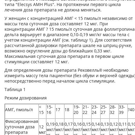
типа "Elecsys АМН Plus". На протяжении первого цикла
лечения доза препарата не должна меняться.
У женщин с концентрацией АМГ < 15 пмоль/л независимо от
массы тела суточная доза составляет 12 мкг. При
концентрации АМГ ? 15 пмоль/л суточная доза фоллитропина
дельта варьирует в диапазоне 0,10-0,19 мкг/кг массы тела с
учетом концентрации АМГ (см. таблицу 1). Для соответствия
рассчитанной дозировки препарата шкале на шприц-ручке,
возможно округление дозы до ближайших 0,33 мкг.
Максимальная суточная доза препарата в первом цикле
стимуляции составляет 12 мкг.
Для определения дозы препарата Рековелль® необходимо
измерить массу тела пациентки (без обуви и верхней одежды
непосредственно перед началом цикла стимуляции.
Таблица 1
Режим дозирования
<
15-
19-
21-
23-
25-
28-
33-
АМГ, пмоль/л
17
18
?40
15
16
20
22
24
27
32
39
Фиксированная
0,19
0,18
0,17
0,16
0,15
0,14
0,13
0,12
0,11
0,1
суточная доза
12
мкг/
мкг/
мкг/
мкг/
мкг/
мкг/
мкг/
мкг/
мкг/
мкг
препарата
мкг
кг
кг
кг
кг
кг
кг
кг
кг
кг
кг