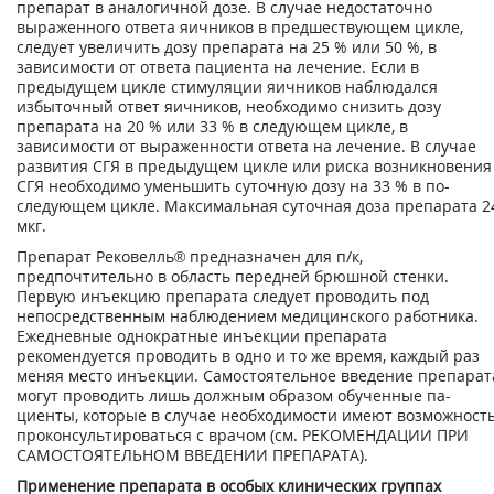
препарат в аналогичной дозе. В случае недостаточно
выраженного ответа яичников в предшествующем цикле,
следует увеличить дозу препарата на 25 % или 50 %, в
зависимости от ответа пациента на лечение. Если в
предыдущем цикле стимуляции яичников наблюдался
избыточный ответ яичников, необходимо снизить дозу
препарата на 20 % или 33 % в следующем цикле, в
зависимости от выраженности ответа на лечение. В случае
развития СГЯ в предыдущем цикле или риска возникновения
СГЯ необходимо уменьшить суточную дозу на 33 % в по­
следующем цикле. Максимальная суточная доза препарата 2
мкг.
Препарат Рековелль® предназначен для п/к,
предпочтительно в область передней брюш­ной стенки.
Первую инъекцию препарата следует проводить под
непосредственным наблюдением медицинского работника.
Ежедневные однократные инъекции препарата
рекомендуется проводить в одно и то же время, каждый раз
меняя место инъекции. Само­стоятельное введение препарат
могут проводить лишь должным образом обученные па­
циенты, которые в случае необходимости имеют возможност
проконсультироваться с врачом (см. РЕКОМЕНДАЦИИ ПРИ
САМОСТОЯТЕЛЬНОМ ВВЕДЕНИИ ПРЕПАРАТА).
Применение препарата в особых клинических группах