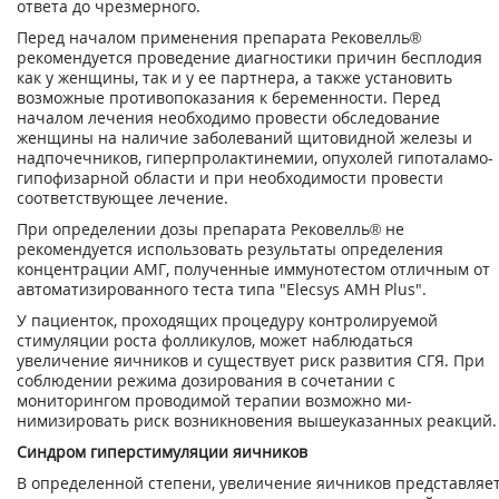
ответа до чрезмерного.
Перед началом применения препарата Рековелль®
рекомендуется проведение диагностики причин бесплодия
как у женщины, так и у ее партнера, а также установить
возможные противопоказания к беременности. Перед
началом лечения необходимо провести обсле­дование
женщины на наличие заболеваний щитовидной железы и
надпочечников, гиперпролактинемии, опухолей гипоталамо-
гипофизарной области и при необходимости прове­сти
соответствующее лечение.
При определении дозы препарата Рековелль® не
рекомендуется использовать результаты определения
концентрации АМГ, полученные иммунотестом отличным от
автоматизиро­ванного теста типа "Elecsys АМН Plus".
У пациенток, проходящих процедуру контролируемой
стимуляции роста фолликулов, может наблюдаться
увеличение яичников и существует риск развития СГЯ. При
соблюде­нии режима дозирования в сочетании с
мониторингом проводимой терапии возможно ми­
нимизировать риск возникновения вышеуказанных реакций.
Синдром гиперстимуляции яичников
В определенной степени, увеличение яичников представляе