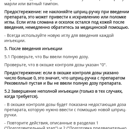
марли или ватный тампон.
Предостережение: не наклоняйте шприц-ручку при введени
препарата, это мо­жет привести к искривлению или поломке
иглы. Если игла сломана и осколок остался под кожей после
введения, немедленно обратитесь за медицинской помо­щью.
- Всегда используйте новую иглу для введения каждой
инъекции.
5. После введения инъекции
5.1 Проверьте, что Вы ввели полную дозу.
Проверьте, что в окошке контроля дозы указан "0".
Предостережение: если в окошке контроля дозы указано
число больше 0, это значит, что шприц-ручка с препаратом
Рековелль® пустая и Вы не ввели полную дозу препарата.
5.2 Завершение неполной инъекции (только в тех случаях,
когда требуется).
- В окошке контроля дозы будет показана недостающая доза
препарата, которую нужно ввести с помощью новой шприц-
ручки.
- Повторите действия, описанные в разделах 1
("Подготовительный этап") и 2 ("Подготовка предварительно