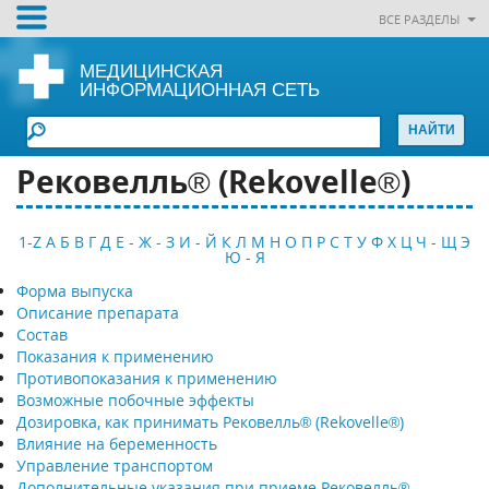
ВСЕ РАЗДЕЛЫ
МЕДИЦИНСКАЯ
ИНФОРМАЦИОННАЯ СЕТЬ
Рековелль® (Rekovelle®)
1-Z
А
Б
В
Г
Д
Е - Ж - З
И - Й
К
Л
М
Н
О
П
Р
С
Т
У
Ф
Х
Ц
Ч - Щ
Э
Ю - Я
Форма выпуска
Описание препарата
Состав
Показания к применению
Противопоказания к применению
Возможные побочные эффекты
Дозировка, как принимать Рековелль® (Rekovelle®)
Влияние на беременность
Управление транспортом
Дополнительные указания при приеме Рековелль®