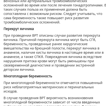
венозных или артериальных тромбоэмболических
осложнений во время или после лечения гонадотропинами. 
таких случаях польза их применения должна быть
сопоставлена с возможным риском. Следует учитывать, что
сама беременность также повышает риск развития
тромбоэмболических осложнений.
Перекрут яичника
При проведении ВРТ описаны случаи развития перекрута
яичника. Причиной перекрута яичника могут быть СГЯ,
беременность, проведенные ранее хирургические
вмешатель­ства на брюшной полости, перекрут яичника в
анамнезе, наличие кисты яичника в насто­ящее время или в
анамнезе, а также СПКЯ. Повреждения яичника вследствие
нарушения притока крови могут быть уменьшены при
своевременной диагностике и проведении экс­тренной
деторсии яичника.
Многоплодная беременность
При многоплодной беременности отмечается повышенный
риск неблагоприятных мате­ринских и перинатальных
исходов.
В случае проведения ВРТ вероятность возникновения
многоплодной беременности зави­сит от числа введенных