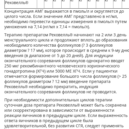
Реко­велль®
Концентрация АМГ выражается в пмоль/л и округляется до
целого числа. Если значение АМГ представлено в нг/мл,
необходимо перевести единицы измерения в пмоль/л путем
умножения на 7,14 (нг/мл х 7,14 = пмоль/л).
Терапию препаратом Рековелль® начинают на 2 или 3 день
менструального цикла и про­должают вплоть до образования
необходимого количества фолликулов (? 3 фолликулов
диаметром ? 17 мм), которое происходит в среднем к 9-му дн
введения (в диапазоне от 5 до 20 дней). Для индукции
окончательного созревания фолликулов однократно вводят
250 мкг рекомбинантного человеческого хорионического
гонадотропина (ХГЧ) или 5000 ME ХГЧ. Если у пациентки
отмечается формирование большого числа фолликулов (> 25
фол­ликулов диаметром ? 12 мм) введение препарата
Рековелль® необходимо прекратить, ин­дукция
окончательного созревания фолликулов не проводится.
При необходимости дополнительных циклов терапии
суточная доза препарата Рековелль® может быть сохранена
или скорректирована в зависимости от выраженности
реакции яич­ников в предыдущем цикле. Если выраженность
ответа яичников в предыдущем цикле была
удовлетворительной, без развития СГЯ, следует применять