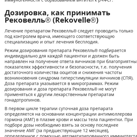
Дозировка, как принимать
Рековелль® (Rekovelle®)
Лечение препаратом Рековелль® следует проводить только
под контролем врача, имеюще­го соответствующую
специализацию и опыт лечения бесплодия.
Режим дозирования препарата Рековелль® подбирается
индивидуально для каждой паци­ентки и должен быть
направлен на получение ответа яичников при благоприятны
показа­телях эффективности и безопасности, т.е. получения
достаточного количества ооцитов и снижения частоты
возникновения синдрома гиперстимуляции яичников (СПЯ).
Доза пре­парата указывается в микрограммах. Режим
дозирования и доза препарата Рековелль® не могут
применяться к другим лекарственным препаратам
гонадотропинов.
В первом цикле терапии суточная доза препарата
определяется на основании концентра­ции антимюллерова
гормона (АМГ) в плазме крови и массы тела пациентки. При
подборе дозы необходимо взять за основу последнее
значение АМГ (за предшествующие 12 меся­цев),
определенное с помощью автоматизированного иммунотест