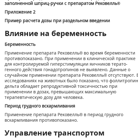
заполненной шприц-ручки с препа­ратом Рековелль®
Приложение 2
Пример расчета дозы при раздельном введении
Влияние на беременность
Беременность
Применение препарата Рековелль® во время беременности
противопоказано. При приме­нении в клинической практике
для контролируемой гиперстимуляции яичников терато­
генного действия гонадотропинов не выявлено. Данные о
случайном применении препа­рата Рековелль® отсутствуют. 
исследованиях на животных было показано, что фоллит­ропи
дельта обладает репродуктивной токсичностью при
применении в дозах, превыша­ющих максимальную
терапевтическую дозу для человека.
Период грудного вскармливания
Применение препарата Рековелль® в период грудного
вскармливания противопоказано.
Управление транспортом