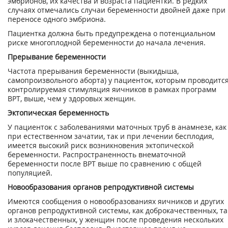
эмбрионов, их качества и возраста пациентки. В редких
случаях отмечались случаи беременности двойней даже при
переносе одного эмбриона.
Пациентка должна быть предупреждена о потенциальном
риске многоплодной беремен­ности до начала лечения.
Прерывание беременности
Частота прерывания беременности (выкидыша,
самопроизвольного аборта) у пациенток, которым проводитс
контролируемая стимуляция яичников в рамках программ
ВРТ, вы­ше, чем у здоровых женщин.
Эктопическая беременность
У пациенток с заболеваниями маточных труб в анамнезе, как
при естественном зачатии, так и при лечении бесплодия,
имеется высокий риск возникновения эктопической
беременности. Распространенность внематочной
беременности после ВРТ выше по сравнению с общей
популяцией.
Новообразования органов репродуктивной системы
Имеются сообщения о новообразованиях яичников и других
органов репродуктивной си­стемы, как доброкачественных, та
и злокачественных, у женщин после проведения не­скольких