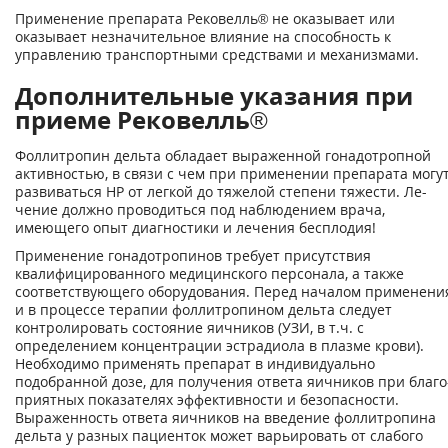
Применение препарата Рековелль® не оказывает или
оказывает незначительное влияние на способность к
управлению транспортными средствами и механизмами.
Дополнительные указания при
приеме Рековелль®
Фоллитропин дельта обладает выраженной гонадотропной
активностью, в связи с чем при применении препарата могу
развиваться HP от легкой до тяжелой степени тяжести. Ле­
чение должно проводиться под наблюдением врача,
имеющего опыт диагностики и лече­ния бесплодия!
Применение гонадотропинов требует присутствия
квалифицированного медицинского персонала, а также
соответствующего оборудования. Перед началом применени
и в про­цессе терапии фоллитропином дельта следует
контролировать состояние яичников (УЗИ, в т.ч. с
определением концентрации эстрадиола в плазме крови).
Необходимо применять препарат в индивидуально
подобранной дозе, для получения ответа яичников при благо
приятных показателях эффективности и безопасности.
Выраженность ответа яичников на введение фоллитропина
дельта у разных пациенток может варьировать от слабого