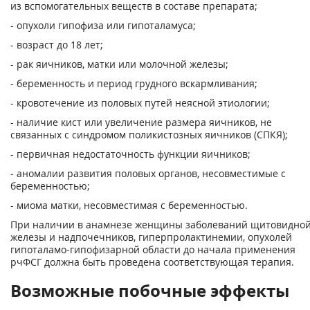
из вспомогательных ве­ществ в составе препарата;
- опухоли гипофиза или гипоталамуса;
- возраст до 18 лет;
- рак яичников, матки или молочной железы;
- беременность и период грудного вскармливания;
- кровотечение из половых путей неясной этиологии;
- наличие кист или увеличение размера яичников, не
связанных с синдромом полики­стозных яичников (СПКЯ);
- первичная недостаточность функции яичников;
- аномалии развития половых органов, несовместимые с
беременностью;
- миома матки, несовместимая с беременностью.
При наличии в анамнезе женщины заболеваний щитовидно
железы и надпочечников, ги­перпролактинемии, опухолей
гипоталамо-гипофизарной области до начала применения
рчФСГ должна быть проведена соответствующая терапия.
Возможные побочные эффекты