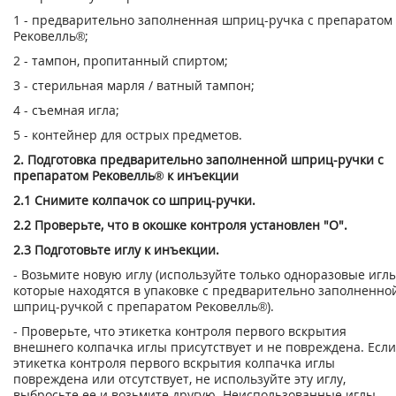
1 - предварительно заполненная шприц-ручка с препаратом
Рековелль®;
2 - тампон, пропитанный спиртом;
3 - стерильная марля / ватный тампон;
4 - съемная игла;
5 - контейнер для острых предметов.
2. Подготовка предварительно заполненной шприц-ручки с
препаратом Рековелль® к инъекции
2.1 Снимите колпачок со шприц-ручки.
2.2 Проверьте, что в окошке контроля установлен "О".
2.3 Подготовьте иглу к инъекции.
- Возьмите новую иглу (используйте только одноразовые иглы
которые находятся в упаковке с предварительно заполненно
шприц-ручкой с препаратом Рековелль®).
- Проверьте, что этикетка контроля первого вскрытия
внешнего колпачка иглы при­сутствует и не повреждена. Если
этикетка контроля первого вскрытия колпачка иг­лы
повреждена или отсутствует, не используйте эту иглу,
выбросьте ее и возьмите другую. Неиспользованные иглы