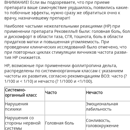
ВНИМАНИЕ! Если вы подозреваете, что при приеме
препарата ваше самочувствие ухудшилось, появились какие-
то побочные эффекты, нужно сразу же обратиться очно к
врачу, назначившему препарат!
Наиболее частыми нежелательными реакциями (HP) при
применении препарата Рековелль® были: головная боль, бол
и дискомфорт в области таза, СГЯ, тошнота, боль в об­ласти
придатков матки и повышенная утомляемость. При
проведении клинических иссле­дований было отмечено, что
при повторных циклах стимуляции яичников частота разви­
тия HP снижается.
HP, возможные при применении фоллитропина дельта,
распределены по системно­органным классам с указанием
частоты их развития, согласно рекомендациям ВОЗ: часто (?
1/100 и < 1/10) и нечасто (? 1/1000 и <1/100).
Системно-
Часто
Нечасто
органный класс
Нарушения
Эмоциональная
психики
лабильность
Нарушения со
Сонливость,
стороны нервной
Головная боль
головокружение
системы