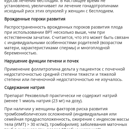
курсов лечения бесплодия. В настоящее время не
установлено, увеличивает ли лечение гонадотропинами
исходный риск этих опухолей у женщин с бесплодием.
Врожденные пороки развития
Распространенность врожденных пороков развития плода
при использовании ВРТ несколько выше, чем при
естественном зачатии. Считается, что это может быть связан
с индивидуальными особенностями родителей (возрастом
матери, характеристиками спер­мы) и многоплодной
беременностью.
Нарушение функции печени и почек
Применение фоллитропина дельта у пациенток с почечной
недостаточностью средней степени тяжести и тяжелой
степени или печеночной недостаточностью не изучалось.
Содержание натрия
Препарат Рековелль® практически не содержит натрий
(менее 1 ммоль натрия (23 мг) на дозу).
При наличии у женщины факторов риска развития
тромбоэмболических осложнений (ин­дивидуальная или
семейная предрасположенность, ожирение с индексом массы
тела (ИМТ) > 30 кг/м
2
), тромбофилия); заболевания маточных