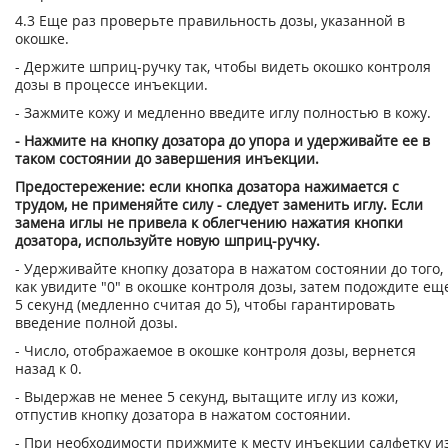
4.3 Еще раз проверьте правильность дозы, указанной в
окошке.
- Держите шприц-ручку так, чтобы видеть окошко контроля
дозы в процессе инъек­ции.
- Зажмите кожу и медленно введите иглу полностью в кожу.
- Нажмите на кнопку дозатора до упора и удерживайте ее в
таком состоянии до завершения инъекции.
Предостережение: если кнопка дозатора нажимается с
трудом, не применяйте си­лу - следует заменить иглу. Если
замена иглы не привела к облегчению нажатия кнопки
дозатора, используйте новую шприц-ручку.
- Удерживайте кнопку дозатора в нажатом состоянии до того,
как увидите "0" в окошке контроля дозы, затем подождите ещ
5 секунд (медленно считая до 5), что­бы гарантировать
введение полной дозы.
- Число, отображаемое в окошке контроля дозы, вернется
назад к 0.
- Выдержав не менее 5 секунд, вытащите иглу из кожи,
отпустив кнопку дозатора в нажатом состоянии.
- При необходимости прижмите к месту инъекции салфетку и