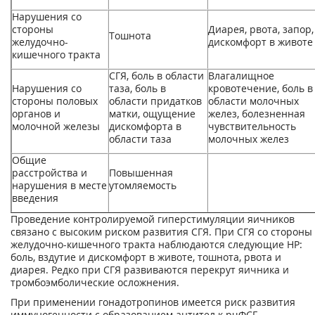
Нарушения со
стороны
Диарея, рвота, запор,
Тошнота
желудочно-
дискомфорт в животе
кишечного тракта
СГЯ, боль в области
Влагалищное
Нарушения со
таза, боль в
кровотечение, боль в
стороны половых
области придатков
области молочных
органов и
матки, ощущение
желез, болезненная
молочной железы
дискомфорта в
чувствительность
области таза
молочных желез
Общие
расстройства и
Повышенная
нарушения в месте
утомляемость
введения
Проведение контролируемой гиперстимуляции яичников
связано с высоким риском раз­вития СГЯ. При СГЯ со стороны
желудочно-кишечного тракта наблюдаются следующие HP:
боль, вздутие и дискомфорт в животе, тошнота, рвота и
диарея. Редко при СГЯ разви­ваются перекрут яичника и
тромбоэмболические осложнения.
При применении гонадотропинов имеется риск развития
иммуногенности с образованием антител к рчФСГ.