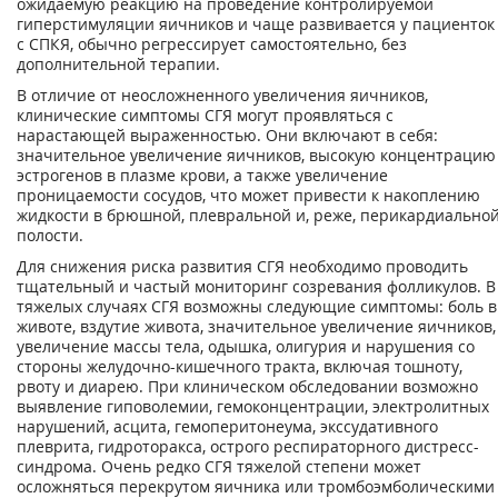
ожидаемую реакцию на про­ведение контролируемой
гиперстимуляции яичников и чаще развивается у пациенток
с CПКЯ, обычно регрессирует самостоятельно, без
дополнительной терапии.
В отличие от неосложненного увеличения яичников,
клинические симптомы СГЯ могут проявляться с
нарастающей выраженностью. Они включают в себя:
значительное увели­чение яичников, высокую концентрацию
эстрогенов в плазме крови, а также увеличение
проницаемости сосудов, что может привести к накоплению
жидкости в брюшной, плев­ральной и, реже, перикардиально
полости.
Для снижения риска развития СГЯ необходимо проводить
тщательный и частый монито­ринг созревания фолликулов. В
тяжелых случаях СГЯ возможны следующие симптомы: боль в
животе, вздутие живота, значительное увеличение яичников,
увеличение массы те­ла, одышка, олигурия и нарушения со
стороны желудочно-кишечного тракта, включая тошноту,
рвоту и диарею. При клиническом обследовании возможно
выявление гиповолемии, гемоконцентрации, электролитных
нарушений, асцита, гемоперитонеума, экссуда­тивного
плеврита, гидроторакса, острого респираторного дистресс-
синдрома. Очень редко CГЯ тяжелой степени может
осложняться перекрутом яичника или тромбоэмболическими