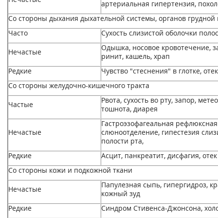
артериальная гипертензия, похо
Со стороны дыхания дыхательной системы, органов грудной 
Часто
Сухость слизистой оболочки поло
Одышка, носовое кровотечение, з
Нечастые
ринит, кашель, храп
Редкие
Чувство "стеснения" в глотке, отек
Со стороны желудочно-кишечного тракта
Рвота, сухость во рту, запор, мете
Частые
тошнота, диарея
Гастроэзофагеальная рефлюксная
Нечастые
слюноотделение, гипестезия слиз
полости рта,
Редкие
Асцит, панкреатит, дисфагия, отек
Со стороны кожи и подкожной ткани
Папулезная сыпь, гипергидроз, кр
Нечастые
кожный зуд
Редкие
Синдром Стивенса-Джонсона, хол