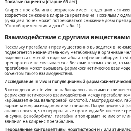
Пожилые пациенты (старше 65 лет)
Клиренс прегабалина с возрастом имеет тенденцию к сниже
возрастное снижение клиренса креатинина. Пожилым людям
функцией почек может потребоваться снижение дозы препара
"Способ применения и дозы" табл. 1).
Взаимодействие с другими веществами
Поскольку прегабалин преимущественно выводится в неизме
подвергается незначительному метаболизму в организме чел
выделяется с мочой в виде метаболитов) не ингибирует in vi
препаратов и не связывается с белками плазмы крови, то ма
прегабалин может вызывать фармакокинетическое взаимоде
объектом такого взаимодействия.
Исследование in vivo и популяционный фармакокинетически
В исследованиях in vivo не наблюдалось значимого клиничес
фармакокинетического взаимодействия между прегабалином
карбамазепином, вальпроевой кислотой, ламотриджином, га
лоразепамом, оксикодоном или этанолом. Популяционный ф
анализ показал, что пероральные противодиабетические сред
инсулин, фенобарбитал, тиагабин и топирамат не имеют кли
влияния на клиренс прегабалина.
Пероральные контрацептивы, норэтистерон и / или этинилэ