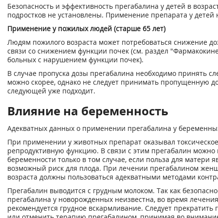
Безопасность и эффективность прегабалина у детей в возраст
подростков не установлены. Применение препарата у детей 
Применение у пожилых людей (старше 65 лет)
Людям пожилого возраста может потребоваться снижение до
связи со снижением функции почек (см. раздел "Фармакокин
больных с нарушением функции почек).
В случае пропуска дозы прегабалина необходимо принять сл
можно скорее, однако не следует принимать пропущенную до
следующей уже подходит.
Влияние на беременность
Адекватных данных о применении прегабалина у беременны
При применении у животных препарат оказывал токсическое
репродуктивную функцию. В связи с этим прегабалин можно
беременности только в том случае, если польза для матери 
возможный риск для плода. При лечении прегабалином жен
возраста должны пользоваться адекватными методами конт
Прегабалин выводится с грудным молоком. Так как безопасн
прегабалина у новорожденных неизвестна, во время лечени
рекомендуется грудное вскармливание. Следует прекратить 
или отменить терапию прегабалином, принимая во внимани