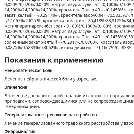
0,020%/0,020%/0,020%, натрия лаурилсульфат - 0,100%/0,100%/
14,200%/14,200%/14,200%, краситель Понсо 4R - -/0,1458%/-, 
закат желтый - -/0,2917%/-, краситель азорубин - -/0,5833%/-, 
-/1,1667%/2,625 %; крышечка: желатин - 85,413%/83,3125%/84,
метилпарагидроксибензоат - 0,180%/0,180%/0,180%, пропилп
0,020%/0,020%/0,020%, натрия лаурилсульфат - 0,100%/0,100%/
14,200%/14,200%/14,200%, краситель Понсо 4R - -/0,1458%/0,3
солнечный закат желтый - -/0,2917%/0,0700%, краситель азор
0,0875%/0,5833%/0,3062%, титана диоксид - -/1,1667%/0,5833%.
Показания к применению
Нейропатическая боль
Лечение нейропатической боли у взрослых.
Эпилепсия
В качестве дополнительной терапии у взрослых с парциал
припадками, сопровождающимися или не сопровождающими
генерализацией.
Генерализованное тревожное расстройство
Лечение генерализованного тревожного расстройства у взро
Фибромиалгия