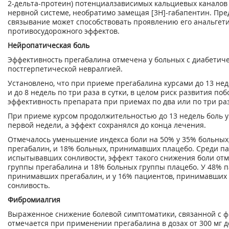
2
-дельта-протеин) потенциалзависимых кальциевых каналов
нервной системе, необратимо замещая [3Н]-габапентин. Пред
связывание может способствовать проявлению его анальгети
противосудорожного эффектов.
Нейропатическая боль
Эффективность прегабалина отмечена у больных с диабетич
постгерпетической невралгией.
Установлено, что при приеме прегабалина курсами до 13 неде
и до 8 недель по три раза в сутки, в целом риск развития по
эффективность препарата при приемах по два или по три раз
При приеме курсом продолжительностью до 13 недель боль 
первой недели, а эффект сохранялся до конца лечения.
Отмечалось уменьшение индекса боли на 50% у 35% больных
прегабалин, и 18% больных, принимавших плацебо. Среди па
испытывавших сонливости, эффект такого снижения боли отм
группы прегабалина и 18% больных группы плацебо. У 48% п
принимавших прегабалин, и у 16% пациентов, принимавших 
сонливость.
Фибромиалгия
Выраженное снижение болевой симптоматики, связанной с 
отмечается при применении прегабалина в дозах от 300 мг до