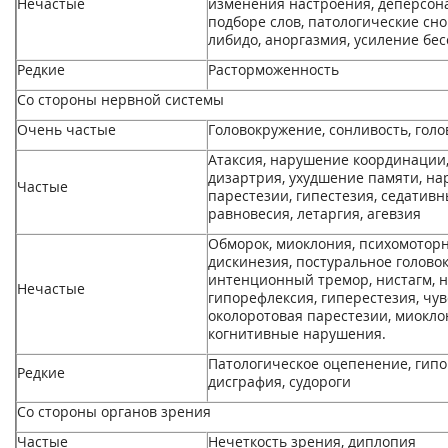
Нечастые
изменения настроения, деперсона
подборе слов, патологические сн
либидо, аноргазмия, усиление бе
Редкие
Расторможенность
Со стороны нервной системы
Очень частые
Головокружение, сонливость, голо
Атаксия, нарушение координации,
дизартрия, ухудшение памяти, н
Частые
парестезии, гипестезия, седатив
равновесия, летаргия, агевзия
Обморок, миоклония, психомоторн
дискинезия, постуральное голово
интенционный тремор, нистагм, 
Нечастые
гипорефлексия, гиперестезия, чув
околоротовая парестезии, миоклон
когнитивные нарушения.
Патологическое оцепенение, гипо
Редкие
дисграфия, судороги
Со стороны органов зрения
Частые
Нечеткость зрения, диплопия