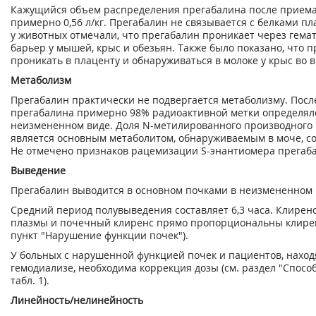
Кажущийся объем распределения прегабалина после приема
примерно 0,56 л/кг. Прегабалин не связывается с белками п
у животных отмечали, что прегабалин проникает через гем
барьер у мышей, крыс и обезьян. Также было показано, что 
проникать в плаценту и обнаруживаться в молоке у крыс во 
Метаболизм
Прегабалин практически не подвергается метаболизму. Пос
прегабалина примерно 98% радиоактивной метки определяло
неизмененном виде. Доля N-метилированного производного 
является основным метаболитом, обнаруживаемым в моче, сос
Не отмечено признаков рацемизации S-энантиомера прегаба
Выведение
Прегабалин выводится в основном почками в неизмененном 
Средний период полувыведения составляет 6,3 часа. Клирен
плазмы и почечный клиренс прямо пропорциональны клирен
пункт "Нарушение функции почек").
У больных с нарушенной функцией почек и пациентов, нахо
гемодиализе, необходима коррекция дозы (см. раздел "Спосо
табл. 1).
Линейность/нелинейность