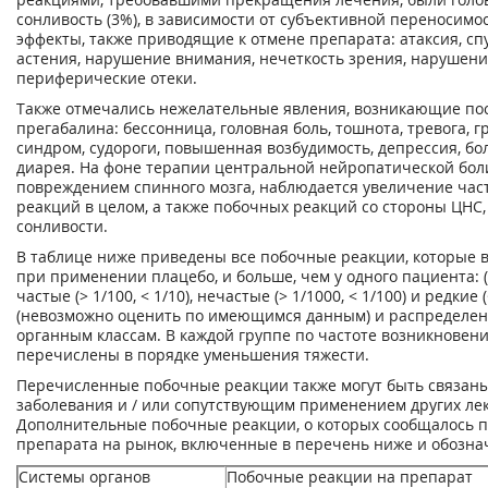
сонливость (3%), в зависимости от субъективной переносимо
эффекты, также приводящие к отмене препарата: атаксия, сп
астения, нарушение внимания, нечеткость зрения, нарушени
периферические отеки.
Также отмечались нежелательные явления, возникающие по
прегабалина: бессонница, головная боль, тошнота, тревога,
синдром, судороги, повышенная возбудимость, депрессия, бол
диарея. На фоне терапии центральной нейропатической боли
повреждением спинного мозга, наблюдается увеличение час
реакций в целом, а также побочных реакций со стороны ЦНС,
сонливости.
В таблице ниже приведены все побочные реакции, которые 
при применении плацебо, и больше, чем у одного пациента: (о
частые (> 1/100, < 1/10), нечастые (> 1/1000, < 1/100) и редкие
(невозможно оценить по имеющимся данным) и распределен
органным классам. В каждой группе по частоте возникновен
перечислены в порядке уменьшения тяжести.
Перечисленные побочные реакции также могут быть связаны
заболевания и / или сопутствующим применением других ле
Дополнительные побочные реакции, о которых сообщалось п
препарата на рынок, включенные в перечень ниже и обозна
Системы органов
Побочные реакции на препарат