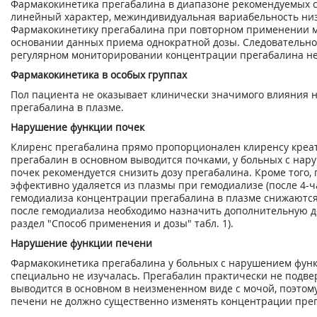
Фармакокинетика прегабалина в диапазоне рекомендуемых с
линейный характер, межиндивидуальная вариабельность низ
Фармакокинетику прегабалина при повторном применении м
основании данных приема однократной дозы. Следовательно
регулярном мониторировании концентрации прегабалина не
Фармакокинетика в особых группах
Пол пациента не оказывает клинически значимого влияния 
прегабалина в плазме.
Нарушение функции почек
Клиренс прегабалина прямо пропорционален клиренсу креат
прегабалин в основном выводится почками, у больных с на
почек рекомендуется снизить дозу прегабалина. Кроме того,
эффективно удаляется из плазмы при гемодиализе (после 4-ч
гемодиализа концентрации прегабалина в плазме снижаются
после гемодиализа необходимо назначить дополнительную до
раздел "Способ применения и дозы" табл. 1).
Нарушение функции печени
Фармакокинетика прегабалина у больных с нарушением фун
специально не изучалась. Прегабалин практически не подве
выводится в основном в неизмененном виде с мочой, поэто
печени не должно существенно изменять концентрации прег