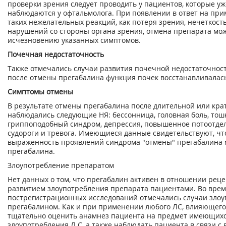
проверки зрения следует проводить у пациентов, которые уж
наблюдаются у офтальмолога. При появлении в ответ на пр
таких нежелательных реакций, как потеря зрения, нечеткост
нарушений со стороны органа зрения, отмена препарата мож
исчезновению указанных симптомов.
Почечная недостаточность
Также отмечались случаи развития почечной недостаточност
после отмены прегабалина функция почек восстанавливалас
Симптомы отмены
В результате отмены прегабалина после длительной или кр
наблюдались следующие НЯ: бессонница, головная боль, тошн
гриппоподобный синдром, депрессия, повышенное потоотдел
судороги и тревога. Имеющиеся данные свидетельствуют, чт
выраженность проявлений синдрома "отмены" прегабалина м
прегабалина.
Злоупотребление препаратом
Нет данных о том, что прегабалин активен в отношении реце
развитием злоупотребления препарата пациентами. Во вре
пострегистрационных исследований отмечались случаи зло
прегабалином. Как и при применении любого ЛС, влияющего 
тщательно оценить анамнез пациента на предмет имеющихс
злоупотребления Л С, а также наблюдать пациента в связи с