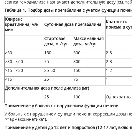
сеанса гемодиализа назначают дополнительную дозу (см. табл
Таблица 1. Подбор дозы прегабалина с учетом функции поче
Клиренс
Кратность
креатинина, мл/
Суточная доза прегабалина
приема в су
мин
Стартовая
Максимальная
доза, мг/сут
доза, мг/сут
>60
150
600
2-3
>30 - <60
75
300
2-3
>15 - <30
25-50
150
1-2
<15
25
75
1
Дополнительная доза после диализа (мг)
25
100
Однократно
Применение у больных с нарушением функции печени
У больных с нарушением функции печени коррекции дозы не 
"Фармакокинетика").
Применение у детей до 12 лет и подростков (12-17 лет, включ