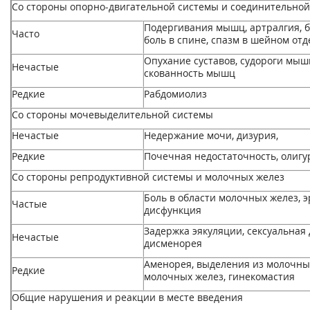
Со стороны опорно-двигательной системы и соединительной
Подергивания мышц, артралгия, б
Часто
боль в спине, спазм в шейном отд
Опухание суставов, судороги мышц
Нечастые
скованность мышц
Редкие
Рабдомиолиз
Со стороны мочевыделительной системы
Нечастые
Недержание мочи, дизурия,
Редкие
Почечная недостаточность, олигу
Со стороны репродуктивной системы и молочных желез
Боль в области молочных желез, 
Частые
дисфункция
Задержка эякуляции, сексуальная
Нечастые
дисменорея
Аменорея, выделения из молочны
Редкие
молочных желез, гинекомастия
Общие нарушения и реакции в месте введения