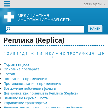
ВСЕ РАЗДЕЛЫ
МЕДИЦИНСКАЯ
ИНФОРМАЦИОННАЯ СЕТЬ
Реплика (Replica)
1-Z
А
Б
В
Г
Д
Е - Ж - З
И - Й
К
Л
М
Н
О
П
Р
С
Т
У
Ф
Х
Ц
Ч - Щ
Э
Ю - Я
Форма выпуска
Описание препарата
Состав
Показания к применению
Противопоказания к применению
Возможные побочные эффекты
Дозировка, как принимать Реплика (Replica)
Влияние на беременность
Управление транспортом
Дополнительные указания при приеме Реплика