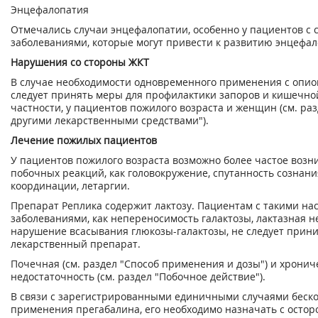
Энцефалопатия
Отмечались случаи энцефалопатии, особенно у пациентов с
заболеваниями, которые могут привести к развитию энцефал
Нарушения со стороны ЖКТ
В случае необходимости одновременного применения с опи
следует принять меры для профилактики запоров и кишечно
частности, у пациентов пожилого возраста и женщин (см. ра
другими лекарственными средствами").
Лечение пожилых пациентов
У пациентов пожилого возраста возможно более частое возн
побочных реакций, как головокружение, спутанность сознани
координации, летаргии.
Препарат Реплика содержит лактозу. Пациентам с такими н
заболеваниями, как непереносимость галактозы, лактазная н
нарушение всасывания глюкозы-галактозы, не следует прин
лекарственный препарат.
Почечная (см. раздел "Способ применения и дозы") и хронич
недостаточность (см. раздел "Побочное действие").
В связи с зарегистрированными единичными случаями беск
применения прегабалина, его необходимо назначать с осто