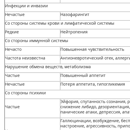
Инфекции и инвазии
Нечастые
Назофарингит
Со стороны системы крови и лимфатической системы
Редкие
Нейтропения
Со стороны иммунной системы
Нечасто
Повышенная чувствительность
Частота неизвестна
Ангионевротический отек, аллерг
Нарушение обмена веществ, метаболизма
Частые
Повышенный аппетит
Нечастые
Потеря аппетита, гипогликемия
Со стороны психики
Эйфория, спутанность сознания, 
Частые
снижение либидо, дезориентация,
панические атаки, депрессия, апа
Галлюцинации, возбуждение, бесп
настроение, агрессивность, прип