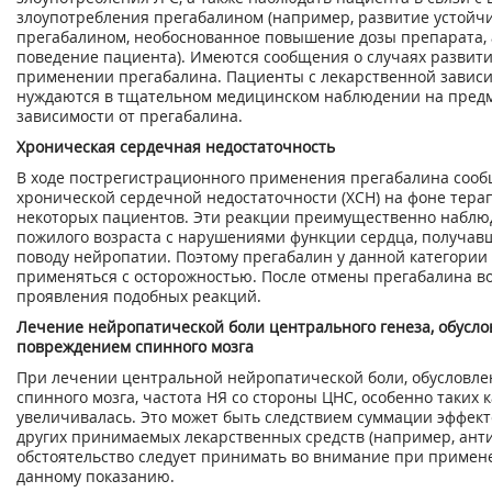
злоупотребления прегабалином (например, развитие устойч
прегабалином, необоснованное повышение дозы препарата,
поведение пациента). Имеются сообщения о случаях развит
применении прегабалина. Пациенты с лекарственной завис
нуждаются в тщательном медицинском наблюдении на пред
зависимости от прегабалина.
Хроническая сердечная недостаточность
В ходе пострегистрационного применения прегабалина сооб
хронической сердечной недостаточности (ХСН) на фоне тера
некоторых пациентов. Эти реакции преимущественно наблю
пожилого возраста с нарушениями функции сердца, получав
поводу нейропатии. Поэтому прегабалин у данной категории
применяться с осторожностью. После отмены прегабалина в
проявления подобных реакций.
Лечение нейропатической боли центрального генеза, обусл
повреждением спинного мозга
При лечении центральной нейропатической боли, обусловл
спинного мозга, частота НЯ со стороны ЦНС, особенно таких к
увеличивалась. Это может быть следствием суммации эффект
других принимаемых лекарственных средств (например, анти
обстоятельство следует принимать во внимание при примен
данному показанию.