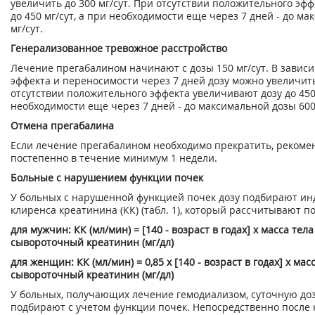
увеличить до 300 мг/сут. При отсутствии положительного эф
до 450 мг/сут, а при необходимости еще через 7 дней - до м
мг/сут.
Генерализованное тревожное расстройство
Лечение прегабалином начинают с дозы 150 мг/сут. В зависи
эффекта и переносимости через 7 дней дозу можно увеличить 
отсутствии положительного эффекта увеличивают дозу до 450 
необходимости еще через 7 дней - до максимальной дозы 600 
Отмена прегабалина
Если лечение прегабалином необходимо прекратить, рекомен
постепенно в течение минимум 1 недели.
Больные с нарушением функции почек
У больных с нарушенной функцией почек дозу подбирают ин
клиренса креатинина (КК) (табл. 1), который рассчитывают 
для мужчин: КК (мл/мин) = [140 - возраст в годах] х масса тела (
сывороточный креатинин (мг/дл)
для женщин: КК (мл/мин) = 0,85 х [140 - возраст в годах] х масса
сывороточный креатинин (мг/дл)
У больных, получающих лечение гемодиализом, суточную до
подбирают с учетом функции почек. Непосредственно после 