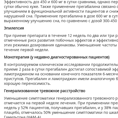
Эффективность доз 450 и 600 мг в сутки сравнима, однако пе
сутки обычно хуже. Также применение прегабалина связано 
улучшением в функциональной активности пациентов и сн
нарушений сна. Применение прегабалина в дозе 600 мг в сут
выраженному улучшению сна, по сравнению с дозой 300-450 м
Эпилепсия
При приеме препарата в течение 12 недель по два или три р
отмеченные риск развития побочных эффектов и эффективно
этих режимах дозирования одинаковы. Уменьшение частоты 
течение первой недели.
Монотерапия (у недавно диагностированных пациентов)
В контролируемом клиническом исследовании продолжитель
приеме 2 раза в сутки прегабалин достигал сопоставимой эф
ламотриджином на основании конечного показателя 6-месячн
приступов. Прегабалин и ламотриджин имели аналогичную б
хорошую переносимость.
Генерализованное тревожное расстройство
Уменьшение симптоматики генерализованного тревожного р
отмечается на первой неделе лечения. При применении пре
недель у 52% пациентов, получавших прегабалин, и у 38% п
плацебо, отмечалось 50% уменьшение симптоматики по шка
Гамильтона (НАМ-А).