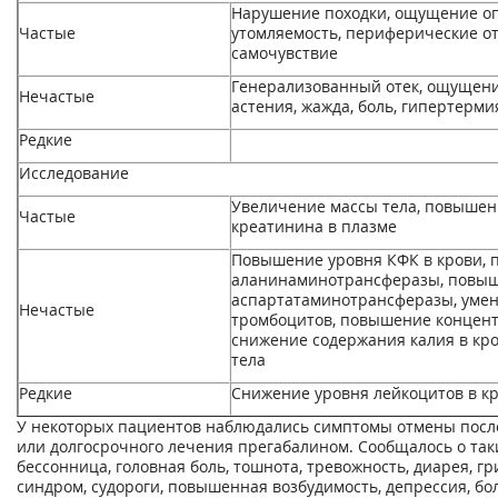
Нарушение походки, ощущение о
Частые
утомляемость, периферические оте
самочувствие
Генерализованный отек, ощущение
Нечастые
астения, жажда, боль, гипертерми
Редкие
Исследование
Увеличение массы тела, повыше
Частые
креатинина в плазме
Повышение уровня КФК в крови, 
аланинаминотрансферазы, повыш
аспартатаминотрансферазы, уме
Нечастые
тромбоцитов, повышение концент
снижение содержания калия в кр
тела
Редкие
Снижение уровня лейкоцитов в к
У некоторых пациентов наблюдались симптомы отмены посл
или долгосрочного лечения прегабалином. Сообщалось о таки
бессонница, головная боль, тошнота, тревожность, диарея, 
синдром, судороги, повышенная возбудимость, депрессия, бол