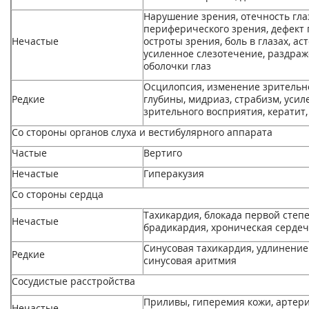
Нарушение зрения, отечность глаз
периферического зрения, дефект 
Нечастые
остроты зрения, боль в глазах, аст
усиленное слезотечение, раздраж
оболочки глаз
Осцилопсия, изменение зрительн
Редкие
глубины, мидриаз, страбизм, усил
зрительного восприятия, кератит,
Со стороны органов слуха и вестибулярного аппарата
Частые
Вертиго
Нечастые
Гиперакузия
Со стороны сердца
Тахикардия, блокада первой степе
Нечастые
брадикардия, хроническая сердеч
Синусовая тахикардия, удлинение
Редкие
синусовая аритмия
Сосудистые расстройства
Приливы, гиперемия кожи, артери
Нечастые