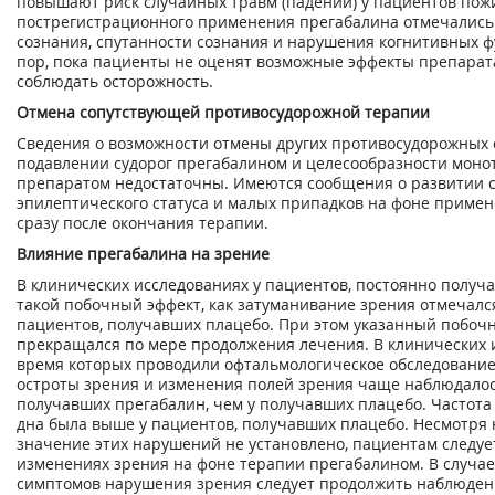
повышают риск случайных травм (падений) у пациентов пожи
пострегистрационного применения прегабалина отмечались 
сознания, спутанности сознания и нарушения когнитивных ф
пор, пока пациенты не оценят возможные эффекты препарат
соблюдать осторожность.
Отмена сопутствующей противосудорожной терапии
Сведения о возможности отмены других противосудорожных 
подавлении судорог прегабалином и целесообразности моно
препаратом недостаточны. Имеются сообщения о развитии су
эпилептического статуса и малых припадков на фоне приме
сразу после окончания терапии.
Влияние прегабалина на зрение
В клинических исследованиях у пациентов, постоянно получ
такой побочный эффект, как затуманивание зрения отмечалс
пациентов, получавших плацебо. При этом указанный побоч
прекращался по мере продолжения лечения. В клинических и
время которых проводили офтальмологическое обследование
остроты зрения и изменения полей зрения чаще наблюдалос
получавших прегабалин, чем у получавших плацебо. Частота
дна была выше у пациентов, получавших плацебо. Несмотря н
значение этих нарушений не установлено, пациентам следуе
изменениях зрения на фоне терапии прегабалином. В случа
симптомов нарушения зрения следует продолжить наблюден