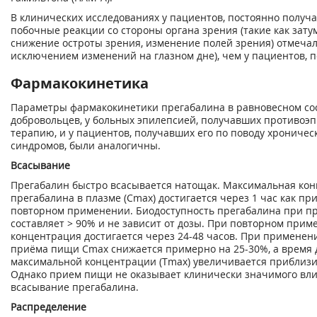
В клинических исследованиях у пациентов, постоянно получ
побочные реакции со стороны органа зрения (такие как зату
снижение остроты зрения, изменение полей зрения) отмечал
исключением изменений на глазном дне), чем у пациентов, 
Фармакокинетика
Параметры фармакокинетики прегабалина в равновесном со
добровольцев, у больных эпилепсией, получавших противоэ
терапию, и у пациентов, получавших его по поводу хроничес
синдромов, были аналогичны.
Всасывание
Прегабалин быстро всасывается натощак. Максимальная ко
прегабалина в плазме (С
mах
) достигается через 1 час как пр
повторном применении. Биодоступность прегабалина при п
составляет > 90% и не зависит от дозы. При повторном при
концентрация достигается через 24-48 часов. При применен
приёма пищи С
max
снижается примерно на 25-30%, а время
максимальной концентрации (Т
max
) увеличивается приблизит
Однако прием пищи не оказывает клинически значимого вл
всасывание прегабалина.
Распределение