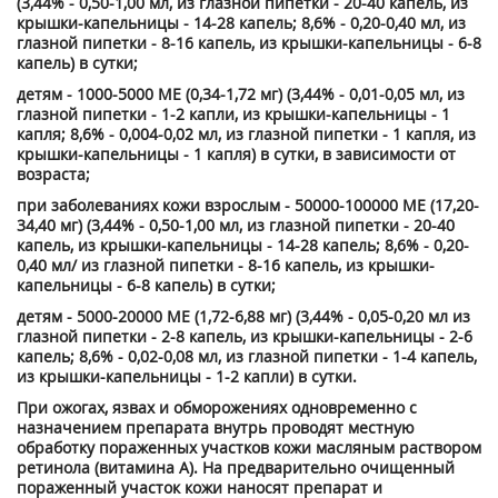
(3,44% - 0,50-1,00 мл, из глазной пипетки - 20-40 капель, из
крышки-капельницы - 14-28 капель; 8,6% - 0,20-0,40 мл, из
глазной пипетки - 8-16 капель, из крышки-капельницы - 6-8
капель) в сутки;
детям - 1000-5000 ME (0,34-1,72 мг) (3,44% - 0,01-0,05 мл, из
глазной пипетки - 1-2 капли, из крышки-капельницы - 1
капля; 8,6% - 0,004-0,02 мл, из глазной пипетки - 1 капля, из
крышки-капельницы - 1 капля) в сутки, в зависимости от
возраста;
при заболеваниях кожи взрослым - 50000-100000 ME (17,20-
34,40 мг) (3,44% - 0,50-1,00 мл, из глазной пипетки - 20-40
капель, из крышки-капельницы - 14-28 капель; 8,6% - 0,20-
0,40 мл/ из глазной пипетки - 8-16 капель, из крышки-
капельницы - 6-8 капель) в сутки;
детям - 5000-20000 ME (1,72-6,88 мг) (3,44% - 0,05-0,20 мл из
глазной пипетки - 2-8 капель, из крышки-капельни­цы - 2-6
капель; 8,6% - 0,02-0,08 мл, из глазной пипетки - 1-4 капель,
из крышки-капельницы - 1-2 капли) в сутки.
При ожогах, язвах и обморожениях одновременно с
назначением препарата внутрь проводят местную
обработку пораженных участков кожи масляным раствором
ретинола (витамина А). На предварительно очищенный
пораженный участок кожи наносят препарат и