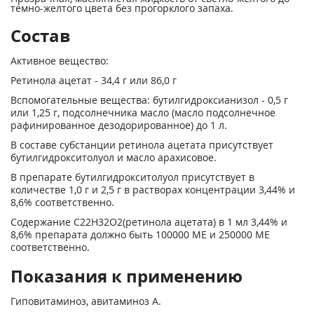
темно-желтого цвета без прогорклого запаха.
Состав
Активное вещество:
Ретинола ацетат - 34,4 г или 86,0 г
Вспомогательные вещества: бутилгидроксианизол - 0,5 г
или 1,25 г, подсолнечника масло (масло подсолнечное
рафинированное дезодорированное) до 1 л.
В составе субстанции ретинола ацетата присутствует
бутилгидрокситолуол и масло арахисовое.
В препарате бутилгидрокситолуол присутствует в
количестве 1,0 г и 2,5 г в растворах концентрации 3,44% и
8,6% соответственно.
Содержание С
22
Н
32
О
2
(ретинола ацетата) в 1 мл 3,44% и
8,6% препарата должно быть 100000 ME и 250000 ME
соответственно.
Показания к применению
Гиповитаминоз, авитаминоз А.