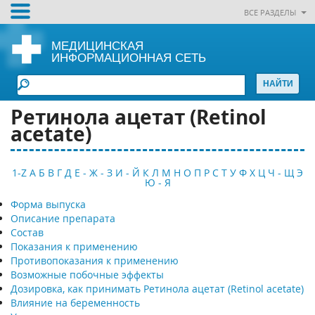
ВСЕ РАЗДЕЛЫ
МЕДИЦИНСКАЯ
ИНФОРМАЦИОННАЯ СЕТЬ
Ретинола ацетат (Retinol
acetate)
1-Z
А
Б
В
Г
Д
Е - Ж - З
И - Й
К
Л
М
Н
О
П
Р
С
Т
У
Ф
Х
Ц
Ч - Щ
Э
Ю - Я
Форма выпуска
Описание препарата
Состав
Показания к применению
Противопоказания к применению
Возможные побочные эффекты
Дозировка, как принимать Ретинола ацетат (Retinol acetate)
Влияние на беременность