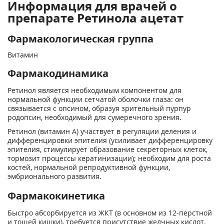
Информация для врачей о
препарате Ретинола ацетат
Фармакологическая группа
Витамин
Фармакодинамика
Ретинол является необходимым компонентом для
нормальной функции сетчатой оболочки глаза: он
связывается с опсином, образуя зрительный пурпур
родопсин, необходимый для сумеречного зрения.
Ретинол (витамин А) участвует в регуляции деления и
дифференцировки эпителия (усиливает дифференцировку
эпителия, стимулирует образование секреторных клеток,
тормозит процессы кератинизации); необходим для роста
костей, нормальной репродуктивной функции,
эмбрионального развития.
Фармакокинетика
Быстро абсорбируется из ЖКТ (в основном из 12-перстной
и тощей кишки), требуется присутствие желчных кислот,