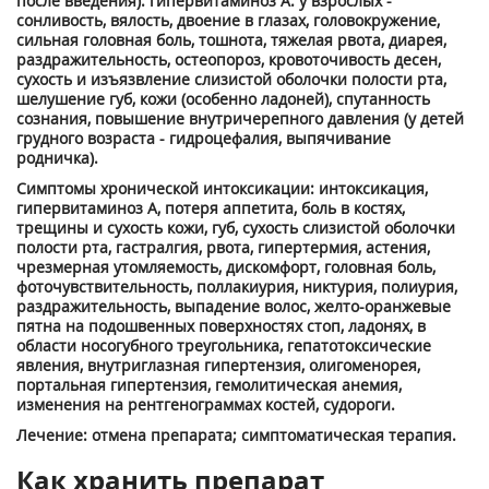
после введения): гипервитаминоз А: у взрослых -
сонливость, вялость, двоение в глазах, головокружение,
сильная головная боль, тошнота, тяжелая рвота, диарея,
раздражительность, остеопороз, кровоточивость десен,
сухость и изъязвление слизистой оболочки полости рта,
шелушение губ, кожи (особенно ладоней), спутанность
сознания, повышение внутричерепного давления (у детей
грудного возраста - гидроцефалия, выпячивание
родничка).
Симптомы хронической интоксикации: интоксикация,
гипервитаминоз А, потеря аппетита, боль в костях,
трещины и сухость кожи, губ, сухость слизистой оболочки
полости рта, гастралгия, рвота, гипертермия, астения,
чрезмерная утомляемость, дискомфорт, головная боль,
фоточувствительность, поллакиурия, никтурия, полиурия,
раздражительность, выпадение волос, желто-оранжевые
пятна на подошвенных поверхностях стоп, ладонях, в
области носогубного треугольника, гепатотоксические
явления, внутриглазная гипертензия, олигоменорея,
портальная гипертензия, гемолитическая анемия,
изменения на рентгенограммах костей, судороги.
Лечение: отмена препарата; симптоматическая терапия.
Как хранить препарат