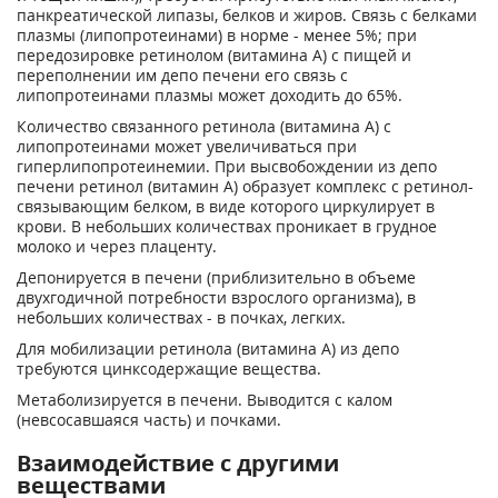
панкреатической липазы, белков и жиров. Связь с белками
плазмы (липопротеинами) в норме - менее 5%; при
передозировке ретинолом (витамина А) с пищей и
переполнении им депо печени его связь с
липопротеинами плазмы может доходить до 65%.
Количество связанного ретинола (витамина А) с
липопротеинами может увеличиваться при
гиперлипопротеинемии. При высвобождении из депо
печени ретинол (витамин А) образует комплекс с ретинол-
связывающим белком, в виде которого циркулирует в
крови. В небольших количествах проникает в грудное
молоко и через плаценту.
Депонируется в печени (приблизительно в объеме
двухгодичной потребности взрослого организма), в
небольших количествах - в почках, легких.
Для мобилизации ретинола (вита­мина А) из депо
требуются цинксодержащие вещества.
Метаболизируется в печени. Выводится с калом
(невсосавшаяся часть) и почками.
Взаимодействие с другими
веществами