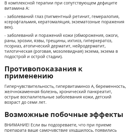
В комплексной терапии при сопутствующем дефиците
витамина А:
- заболеваний глаз (пигментный ретинит, гемералопия,
ксерофтальмия, кератомаляция, экзематозные поражения
век).
- заболеваний и поражений кожи (обморожения, ожоги,
раны, эрозии, язвы, трещины, ихтиоз, гиперкератоз,
псориаз, атопический дерматит, нейродерматит,
тилотическая (роговая, мозолевидная) экзема, экзема в
подострой и острой стадии).
Противопоказания к
применению
Гиперчувствительность, гипервитаминоз А, беременность,
желчнокаменная болезнь, хронический панкреатит,
острые воспалительные заболевания кожи, детский
возраст до семи лет.
Возможные побочные эффекты
ВНИМАНИЕ! Если вы подозреваете, что при приеме
препарата ваше самочувствие ухудшилось, появились