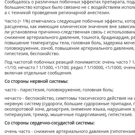
Сообщалось о различных побочных эффектах препарата, по
большинство которых было связано не с воздействием исполь
а с техникой проведения регионарной анестезин.
Часто (> 1%) отмечались следующие побочные эффекты, кот
расценены, как имеющие клиническое значение вне зависим
ли установлена причинно-следственная связь с использован
снижение артериального давления, тошнота, брадикардия, рв
повышение температуры тела, головная боль, задержка моче
головокружение, озноб, повышение артериального давления,
гипестезия, беспокойство.
Под частотой побочных реакций понимается: очень часто ? 1/1
<1/10; нечасто ? 1/1000, <1/100; редко ? 1/10000, <1/1000; очен
включая отдельные сообщения.
Со стороны нервной системы:
часто - парестезия, головокружение, головная боль;
нечасто - беспокойство, симптомы токсического действия на
нервную систему (судороги, большие судорожные припадки, 
околоротовой зоне, дизартрия, онемение языка, нарушения з
гиперакузия, тремор, мышечные подергивания), гипестезия.
Со стороны сердечно-сосудистой системы:
очень часто - снижение артериального давления (гипотензия