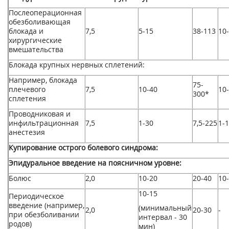
Послеоперационная
обезболивающая
блокада и
7,5
5-15
38-113
10
хирургические
вмешательства
Блокада крупных нервных сплетений:
Например, блокада
75-
плечевого
7,5
10-40
10
300*
сплетения
Проводниковая и
инфильтрационная
7,5
1-30
7,5-225
1-
анестезия
Купирование острого болевого синдрома:
Эпидуральное введение на поясничном уровне:
Болюс
2,0
10-20
20-40
10
10-15
Периодическое
введение (например,
(минимальный
2,0
20-30
-
при обезболивании
интервал - 30
родов)
мин)