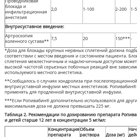
Проводниковая
блокада и
2,0
1-100
2-200
1-5
инфильтрационная
анестезия
Внутрисуставное введение:
Артроскопия
7,5
20
150***
-
коленного сустава**
*Доза для блокады крупных нервных сплетений должна подб
соответствии с местом введения и состоянием пациента. Бло
сплетения межлестничным и надключичным доступом может
высокой частотой серьезных побочных реакций вне зависим
используемого местного анестетика.
**Сообщалось о случаях хондролиза при послеоперационно
внутрисуставной инфузии местных анестетиков. Ропивабин® 
применять для продленной внутрисуставной инфузии.
***Если Ропивабин® дополнительно использовался для други
максимальная доза не должна превышать 225 мг.
Таблица 2. Рекомендации по дозированию препарата Ропива
и детей старше 12 лет в концентрации 5 мг/мл:
Концентрация
Объем
Нач
препарата
раствора
Доза (мг)
дей