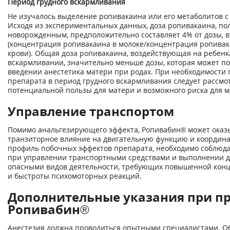
Период грудного вскармливания
Не изучалось выделение ропивакаина или его метаболитов с
Исходя из экспериментальных данных, доза ропивакаина, по
новорожденным, предположительно составляет 4% от дозы, 
(концентрация ропивакаина в молоке/концентрация ропивак
крови). Общая доза ропивакаина, воздействующая на ребенк
вскармливании, значительно меньше дозы, которая может по
введении анестетика матери при родах. При необходимости
препарата в период грудного вскармливания следует рассм
потенциальной пользы для матери и возможного риска для м
Управление транспортом
Помимо анальгезирующего эффекта, Ропивабин® может оказ
транзиторное влияние на двигательную функцию и координ
профиль побочных эффектов препарата, необходимо соблюда
при управлении транспортными средствами и выполнении д
опасными видов деятельности, требующих повышенной кон
и быстроты психомоторных реакций.
Дополнительные указания при п
Ропивабин®
Анестезия должна проводиться опытными специалистами. О