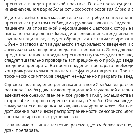
препарата в педиатрической практике. В тоже время сущест
индивидуальная вариабельность скорости развития блока и е
У детей с избыточной массой тела часто требуется постепен
препарата; при этом необходимо руководствоваться "идеаль
пациента. За справочной информацией о факторах, которые
выполнения отдельных блокад и о требованиях, предъявляе
группам пациентов, следует обращаться к специализирован
Объем раствора для каудального эпидурального введения и 
эпидурального введения не должны превышать 25 мл для лю
предотвращения непреднамеренного внутрисосудистого вве
следует тщательно проводить аспирационную пробу до введ
введения препарата. Во время введения препарата необход
контролировать жизненно важные функции пациента. При п
токсических симптомов следует немедленно прекратить вве
Однократное введение ропивакаина в дозе 2 мг/мл (из расчет
раствора 1 мл/кг) для послеоперационной каудальной аналь
адекватное обезболивание ниже уровня Th
XII
у большинства 
старше 4 лет хорошо переносят дозы до 3 мг/кг. Объем вводи
эпидурального введения на каудальном уровне может быть 
достижения различной распространенности сенсорного блока
специализированных руководствах.
Независимо от типа анестезии, рекомендуется болюсное вве
дозы препарата.