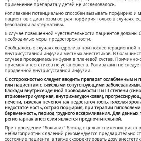
применение препарата у детей не исследовалось.
Ропивакаин потенциально способен вызывать порфирию и м
пациентов с диагнозом острая порфирия только в случаях, ес
безопасной альтернативы.
В случае повышенной чувствительности пациентов должны 
необходимые меры предосторожности.
Сообщалось о случаях хондролиза при послеоперационной 
внутрисуставной инфузии местных анестетиков. В большинс
случаев проводилась инфузия в плечевой сустав. Причинно-с
приемом анестетиков не установлена. Ропивакаин не следуе
продленной внутрисуставной инфузии.
С осторожностью следует вводить препарат ослабленным и
или пациентам с тяжелыми сопутствующими заболеваниями, 
блокады внутрисердечной проводимости II и III степени (син
атриовентрикулярная, внутрижелудочковая), прогрессирующ
печени, тяжелая печеночная недостаточность, тяжелая хрон
недостаточность, острая порфирия, при терапии гиповолемии
беременность, период грудного вскармливания. Для данных 
регионарная анестезия является предпочтительной.
При проведении "больших" блокад с целью снижения риска 
неблагоприятных явлений рекомендуется предварительно с
состояние пациента, а также скорректировать дозу анестетик