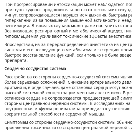
При прогрессировании интоксикации может наблюдаться пот
приступы судорог продолжительностью от нескольких секунд
минут, сопровождающиеся нарушением дыхания, быстрым ра
гиперкапнии из-за повышения мышечной активности и неад
вентиляции. В тяжелых случаях может даже наступить остано
Возникающие респираторный и метаболический ацидоз, гип
гипокальциемия усиливают токсические эффекты анестетика
Впоследствии, из-за перераспределения анестетика из цент
системы и его последующего метаболизма и экскреции, прои
быстрое восстановление функций, если только не была введ
препарата.
Сердечно-сосудистая система
Расстройства со стороны сердечно-сосудистой системы явл
более серьезных осложнений. Снижение артериального давл
аритмия и, в ряде случаев, даже остановка сердца могут воз
высокой системной концентрации местных анестетиков. В ре
остановка сердца не сопровождается предшествующей симп
стороны центральной нервной системы. В исследованиях на
внутривенная инфузия ропивакаина приводила к угнетению
сократительной способности сердечной мышцы.
Симптомам со стороны сердечно-сосудистой системы обычн
проявления токсичности со стороны центральной нервной с