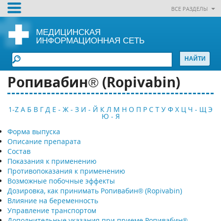
ВСЕ РАЗДЕЛЫ
МЕДИЦИНСКАЯ
ИНФОРМАЦИОННАЯ СЕТЬ
Ропивабин® (Ropivabin)
1-Z
А
Б
В
Г
Д
Е - Ж - З
И - Й
К
Л
М
Н
О
П
Р
С
Т
У
Ф
Х
Ц
Ч - Щ
Э
Ю - Я
Форма выпуска
Описание препарата
Состав
Показания к применению
Противопоказания к применению
Возможные побочные эффекты
Дозировка, как принимать Ропивабин® (Ropivabin)
Влияние на беременность
Управление транспортом
Дополнительные указания при приеме Ропивабин®