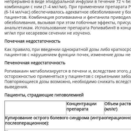
непрерывно в виде эпидуральной инфузии в течение 72 ч бе
комбинации с ним (1-4 мкг/мл). При применении препарата 
(6-14 мл/час) обеспечивалось адекватное обезболивание у б
пациентов. Комбинация ропивакаина и фентанила приводил
обезболивания, вызывая при этом побочные эффекты, прис
анальгетикам. Использование препарата Ропивабин® в конц
мг/мл при кесаревом сечении не изучено.
Почечная недостаточность
Как правило, при введении однократной дозы либо краткоср
пациентов с нарушением функции почек, изменение дозы не 
Печеночная недостаточность
Ропивакаин метаболизируется в печени и, вследствие этого, 
осторожностью применяться у пациентов с серьезными заб
Повторяющиеся дозы возможно, необходимо снижать вследс
выведения.
Пациенты, страдающие гиповолемией
Концентрации
Объем раств
препарата
(мл/кг)
Купирование острого болевого синдрома (интраоперационно
послеоперационное):