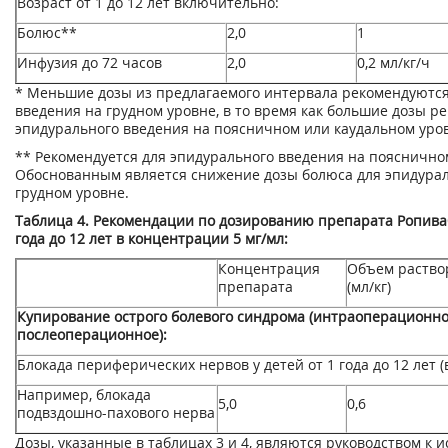
Возраст от 1 до 12 лет включительно:
Болюс**
2,0
1
Инфузия до 72 часов
2,0
0,2 мл/кг/ч
* Меньшие дозы из предлагаемого интервала рекомендуются
введения на грудном уровне, в то время как большие дозы р
эпидурального введения на поясничном или каудальном уро
** Рекомендуется для эпидурального введения на пояснично
Обоснованным является снижение дозы болюса для эпидурал
грудном уровне.
Таблица 4. Рекомендации по дозированию препарата Ропиваб
года до 12 лет в концентрации 5 мг/мл:
Концентрация
Объем раство
препарата
(мл/кг)
Купирование острого болевого синдрома (интраоперационно
послеоперационное):
Блокада периферических нервов у детей от 1 года до 12 лет 
Например, блокада
5,0
0,6
подвздошно-пахового нерва
Дозы, указанные в таблицах 3 и 4, являются руководством к