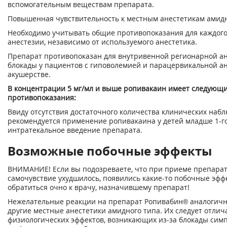
вспомогательным веществам препарата.
Повышенная чувствительность к местным анестетикам амидн
Необходимо учитывать общие противопоказания для каждого
анестезии, независимо от используемого анестетика.
Препарат противопоказан для внутривенной регионарной ан
блокады у пациентов с гиповолемией и парацервикальной ан
акушерстве.
В концентрации 5 мг/мл и выше ропивакаин имеет следующ
противопоказания:
Ввиду отсутствия достаточного количества клинических наб
рекомендуется применение ропивакаина у детей младше 1-го 
интратекальное введение препарата.
Возможные побочные эффекты
ВНИМАНИЕ! Если вы подозреваете, что при приеме препара
самочувствие ухудшилось, появились какие-то побочные эффе
обратиться очно к врачу, назначившему препарат!
Нежелательные реакции на препарат Ропивабин® аналогич
другие местные анестетики амидного типа. Их следует отлич
физиологических эффектов, возникающих из-за блокады сим