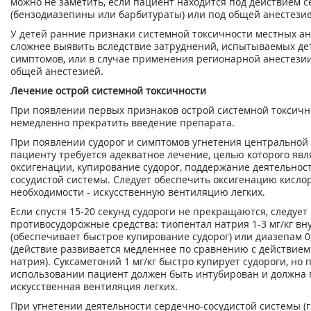
можно не заметить, если пациент находится под действием с
(бензодиазепины или барбитураты) или под общей анестезие
У детей ранние признаки системной токсичности местных ан
сложнее выявить вследствие затруднений, испытываемых д
симптомов, или в случае применения регионарной анестезии
общей анестезией.
Лечение острой системной токсичности
При появлении первых признаков острой системной токсичн
немедленно прекратить введение препарата.
При появлении судорог и симптомов угнетения центральной
пациенту требуется адекватное лечение, целью которого яв
оксигенации, купирование судорог, поддержание деятельнос
сосудистой системы. Следует обеспечить оксигенацию кислор
необходимости - искусственную вентиляцию легких.
Если спустя 15-20 секунд судороги не прекращаются, следует
противосудорожные средства: тиопентал натрия 1-3 мг/кг в
(обеспечивает быстрое купирование судорог) или диазепам 0
(действие развивается медленнее по сравнению с действием
натрия). Суксаметоний 1 мг/кг быстро купирует судороги, но 
использовании пациент должен быть интубирован и должна 
искусственная вентиляция легких.
При угнетении деятельности сердечно-сосудистой системы (