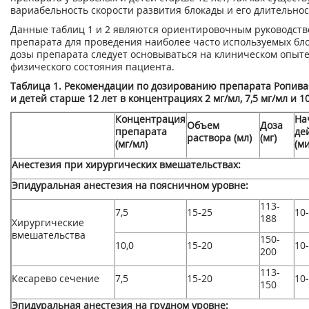
вариабельность скорости развития блокады и его длительнос
Данные таблиц 1 и 2 являются ориентировочным руководст
препарата для проведения наиболее часто используемых бло
дозы препарата следует основываться на клиническом опыте
физического состояния пациента.
Таблица 1. Рекомендации по дозированию препарата Ропива
и детей старше 12 лет в концентрациях 2 мг/мл, 7,5 мг/мл и 10
Концентрация
На
Объем
Доза
препарата
де
раствора (мл)
(мг)
(мг/мл)
(м
Анестезия при хирургических вмешательствах:
Эпидуральная анестезия на поясничном уровне:
113-
7,5
15-25
10
188
Хирургические
вмешательства
150-
10,0
15-20
10
200
113-
Кесарево сечение
7,5
15-20
10
150
Эпидуральная анестезия на грудном уровне: