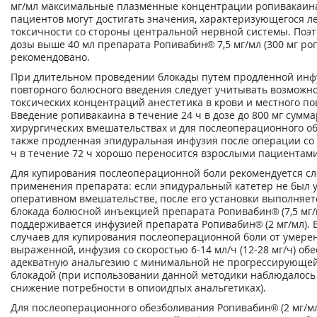
мг/мл максимальные плазменные концентрации ропивакаина
пациентов могут достигать значения, характеризующегося 
токсичности со стороны центральной нервной системы. Поэ
дозы выше 40 мл препарата Ропивабин® 7,5 мг/мл (300 мг ро
рекомендовано.
При длительном проведении блокады путем продленной инф
повторного болюсного введения следует учитывать возможно
токсических концентраций анестетика в крови и местного п
Введение ропивакаина в течение 24 ч в дозе до 800 мг сумм
хирургических вмешательствах и для послеоперационного об
также продленная эпидуральная инфузия после операции со 
ч в течение 72 ч хорошо переносится взрослыми пациентами
Для купирования послеоперационной боли рекомендуется с
применения препарата: если эпидуральный катетер не был 
оперативном вмешательстве, после его установки выполняет
блокада болюсной инъекцией препарата Ропивабин® (7,5 мг/
поддерживается инфузией препарата Ропивабин® (2 мг/мл). 
случаев для купирования послеоперационной боли от умере
выраженной, инфузия со скоростью 6-14 мл/ч (12-28 мг/ч) об
адекватную анальгезию с минимальной не прогрессирующей
блокадой (при использовании данной методики наблюдалось
снижение потребности в опиоидпых анальгетиках).
Для послеоперационного обезболивания Ропивабин® (2 мг/м