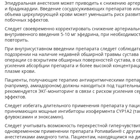
Эпидуральная анестезия может приводить к снижению арте
и брадикардии. Введение сосудосуживающих препаратов ил
объема циркулирующей крови может уменьшить риск разви
побочных эффектов.
Следует своевременно корректировать снижение артериальн
внутривенного введения 5-10 мг эфедрина, при необходимос
повторить.
При внутрисуставном введении препарата следует соблюдат
подозрении на наличие недавней обширной травмы сустава
операции со вскрытием обширных поверхностей сустава, в с
усиления абсорбции препарата и более высокой концентрац
плазме крови.
Пациенты, получающие терапию антиаритмическими препара
(например, амиадороном) должны находиться под тщательн
рекомендуется ЭКГ-мониторинг в связи с риском усиления с
эффектов.
Следует избегать длительного применения препарата у паци
принимающих мощные ингибиторы изофермента CYP1A2 (так
флувоксамин и эноксамин).
Следует учитывать возможность перекрестной гиперчувстви
одновременном применении препарата Ропивабин® с други
анестетиками амидного типа. Пациентам, находящимся на д