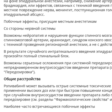
на фоне эпидуральной анестезии, например, снижение артер
брадикардия, или эффектов, связанных с техникой введения п
местное повреждение нерва, менингит, постпункционная гол
эпидуральный абсцесс.
Побочные эффекты, присущие местным анестетикам
Со стороны нервной системы
Возможны нейропатия и нарушение функции спинного мозга
спинномозговой артерии, арахноидит, синдром конского хвос
с техникой проведения регионарной анестезии, а не с дейст
В результате случайного интратекального введения эпидура
произойти полный спинальный блок.
Возможны серьезные осложнения при системной передозиро
непреднамеренном внутрисосудистом введении препарата (с
"Передозировка").
Общие расстройства
Ропивабин® может вызывать острые системные токсические
применении высоких доз или при быстром повышении конце
при случайном внутрисосудистом введении препарата либо 
передозировке (см. разделы "Фармакологические свойства" и
Наиболее часто встречающиеся побочные эффекты