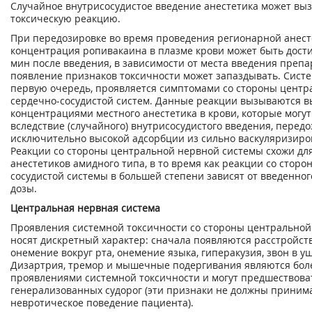
Случайное внутрисосудистое введение анестетика может вы
токсическую реакцию.
При передозировке во время проведения регионарной анес
концентрация ропивакаина в плазме крови может быть дости
мин после введения, в зависимости от места введения препар
появление признаков токсичности может запаздывать. Систе
первую очередь, проявляется симптомами со стороны центр
сердечно-сосудистой систем. Данные реакции вызываются 
концентрациями местного анестетика в крови, которые могут
вследствие (случайного) внутрисосудистого введения, перед
исключительно высокой адсорбции из сильно васкуляризиро
Реакции со стороны центральной нервной системы схожи для
анестетиков амидного типа, в то время как реакции со сторо
сосудистой системы в большей степени зависят от введенног
дозы.
Центральная нервная система
Проявления системной токсичности со стороны центрально
носят дискретный характер: сначала появляются расстройств
онемение вокруг рта, онемение языка, гиперакузия, звон в у
Дизартрия, тремор и мышечные подергивания являются бол
проявлениями системной токсичности и могут предшествов
генерализованных судорог (эти признаки не должны принима
невротическое поведение пациента).