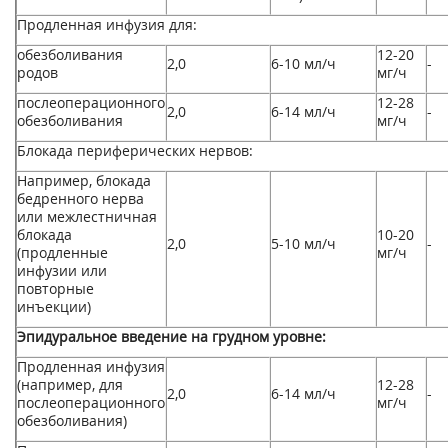
Продленная инфузия для:
обезболивания
12-20
2,0
6-10 мл/ч
-
родов
мг/ч
послеоперационного
12-28
2,0
6-14 мл/ч
-
обезболивания
мг/ч
Блокада периферическиx нервов:
Например, блокада
бедренного нерва
или межлестничная
блокада
10-20
2,0
5-10 мл/ч
-
(продленные
мг/ч
инфузии или
повторные
инъекции)
Эпидуральное введение на грудном уровне:
Продленная инфузия
(например, для
12-28
2,0
6-14 мл/ч
-
послеоперационного
мг/ч
обезболивания)