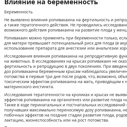
Влияние на беременность
Беременность
Не выявлено влияния ропивакаина на фертильность и репр
а также тератогенного действия. Не проводились исследован
возможного действия ропивакаина на развитие плода у жен
Ропивакаин можно применять при беременности только, есл
для матери превышает потенциальный риск для плода (в ак
использование препарата для анестезии или анальгезии хор
Исследования влияния ропивакаина на репродуктивную фу
на животных. В исследованиях на крысах ропивакаин не ока
фертильность и репродукцию в двух поколениях. При введе
доз ропивакаина беременным крысам наблюдалось увеличен
потомства в первые три дня после родов, что, возможно, объ
токсическим эффектом ропивакаина на мать, приводящим к
материнского инстинкта.
Исследования тератогенности на кроликах и крысах не выя
эффектов ропивакаина на органогенез или развитие плода на
Также в ходе перинатальных и постнатальных исследований 
получавших максимально переносимую дозу ропивакаина, н
побочных эффектов на поздние стадии развития плода, родо
лактацию, жизнеспособность или на рост потомства.