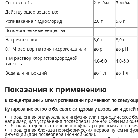
Состав на 1 л:
2 мг/мл
5 мг/мл
Действующее вещество:
Ропивакаина гидрохлорид
2,0 г
5,0 г
Вспомогательные вещества:
Натрия хлорид
8,6 г
8,0 г
0,1 М раствор натрия гидроксида или
до pH
до pH
1 М раствор хлористоводородной
4,0-6,0
4,0-6,0
кислоты
Вода для инъекций
до 1 л
до 1 л
Показания к применению
В концентрации 2 мг/мл ропивакаин применяют по следующ
Купирование острого болевого синдрома у взрослых и детей 
продленная эпидуральная инфузия или периодическое бо
например, для устранения послеоперационной боли или обе
блокада отдельных нервов и инфильтрационная анестезия
продленная блокада периферических нервов путем инфуз
инъекций (при послеоперационной боли).