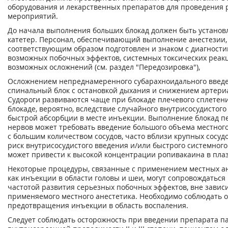
оборудования и лекарственных препаратов для проведения
мероприятий.
До начала выполнения больших блокад должен быть установ
катетер. Персонал, обеспечивающий выполнение анестезии,
соответствующим образом подготовлен и знаком с диагности
возможных побочных эффектов, системных токсических реакц
возможных осложнений (см. раздел "Передозировка"),
Осложнением непреднамеренного субарахноидального введе
спинальный блок с остановкой дыхания и снижением артери
Судороги развиваются чаще при блокаде плечевого сплетен
блокаде, вероятно, вследствие случайного внутрисосудистого
быстрой абсорбции в месте инъекции. Выполнение блокад 
нервов может требовать введение большого объема местного
с большим количеством сосудов, часто вблизи крупных сосуд
риск внутрисосудистого введения и/или быстрого системного
может привести к высокой концентрации ропивакаина в плаз
Некоторые процедуры, связанные с применением местных ан
как инъекции в области головы и шеи, могут сопровождатьс
частотой развития серьезных побочных эффектов, вне завис
применяемого местного анестетика. Необходимо соблюдать 
предотвращения инъекции в область воспаления.
Следует соблюдать осторожность при введении препарата п