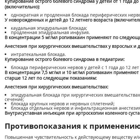
Купирование острого болевого синдрома у детей от 1 года до 
(включительно):
однократная и продленная блокада периферических нерв
У новорожденных и детей до 12 летнего возраста (включител
каудальная эпидуральная блокада;
продленная эпидуральная инфузия.
В концентрации 5 мг/мл ропивакаин применяют по следующ
Анестезия при хирургических вмешательствах у взрослых и д
интратекальная блокада.
Купирование острого болевого синдрома в педиатрии:
блокада периферических нервов у детей с 1 года до 12 ле
В концентрации 7,5 мг/мл и 10 мг/мл ропивакаин применяют 
старше 12 лет по следующем показаниям:
Анестезия при хирургических вмешательствах:
эпидуральная блокада при хирургических вмешательствах
сечение;
блокада крупных нервов и нервных сплетений;
блокада отдельных нервов и инфильтрационная анестезия
Внутрисуставная инъекция при артроскопии коленного суста
Противопоказания к применени
Повышенная чувствительность к действующему веществу и/