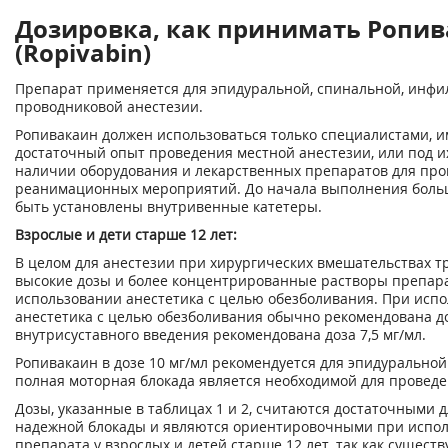
Дозировка, как принимать Ропи
(Ropivabin)
Препарат применяется для эпидуральной, спинальной, инф
проводниковой анестезии.
Ропивакаин должен использоваться только специалистами,
достаточный опыт проведения местной анестезии, или под 
наличии оборудования и лекарственных препаратов для пр
реанимационных мероприятий. До начала выполнения боль
быть установлены внутривенные катетеры.
Взрослые и дети старше 12 лет:
В целом для анестезии при хирургических вмешательствах т
высокие дозы и более концентрированные растворы препара
использовании анестетика с целью обезболивания. При исп
анестетика с целью обезболивания обычно рекомендована до
внутрисуставного введения рекомендована доза 7,5 мг/мл.
Ропивакаин в дозе 10 мг/мл рекомендуется для эпидуральной 
полная моторная блокада является необходимой для провед
Дозы, указанные в таблицах 1 и 2, считаются достаточными 
надежной блокады и являются ориентировочными при испо
препарата у взрослых и детей старше 12 лет, так как сущест