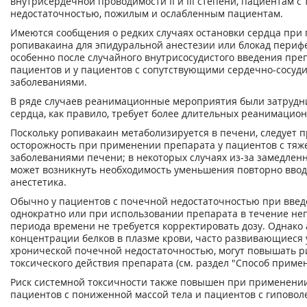
внутрисердечной проводимости II и III степени, пациентам 
недостаточностью, пожилым и ослабленным пациентам.
Имеются сообщения о редких случаях остановки сердца при
ропивакаина для эпидуральной анестезии или блокад периф
особенно после случайного внутрисосудистого введения пре
пациентов и у пациентов с сопутствующими сердечно-сосуд
заболеваниями.
В ряде случаев реанимационные мероприятия были затрудн
сердца, как правило, требует более длительных реанимацио
Поскольку ропивакаин метаболизируется в печени, следует 
осторожность при применении препарата у пациентов с тя
заболеваниями печени; в некоторых случаях из-за замедле
может возникнуть необходимость уменьшения повторно вво
анестетика.
Обычно у пациентов с почечной недостаточностью при вве
однократно или при использовании препарата в течение не
периода времени не требуется корректировать дозу. Однако
концентрации белков в плазме крови, часто развивающиеся 
хронической почечной недостаточностью, могут повышать р
токсического действия препарата (см. раздел "Способ примен
Риск системной токсичности также повышен при применении
пациентов с пониженной массой тела и пациентов с гипово