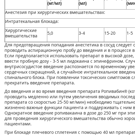
(мг/мл)
(мл)
(ми
Анестезия при хирургических вмешательствах:
Интратекальная блокада:
Хирургические
5,0
3-4
15-20
1-5
вмешательства
Для предотвращения попадания анестетика в сосуд следует 
проводить аспирационную пробу до введения и в процессе 
Если предполагается использовать препарат в высокой дозе,
ввести пробную дозу - 3-5 мл лидокаина с эпинефрином. Слу
внутрисосудистое введение распознается по временному ув
сердечных сокращений, а случайное интратекальное введени
спинального блока. При появлении токсических симптомов с
прекратить введение препарата.
До введения и во время введения препарата Ропивабин® (ко
проводить медленно или путем увеличения вводимых послед
препарата со скоростью 25-50 мг/мин) необходимо тщательн
жизненно важные функции пациента и поддерживать с ним в
Однократное введение ропивакаина в дозе до 250 мг при эп
для проведения хирургического вмешательства обычно хоро
пациентами.
При блокаде плечевого сплетения с помощью 40 мл препара