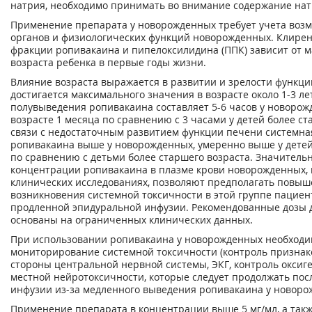
натрия, необходимо принимать во внимание содержание нат
Применение препарата у новорожденных требует учета воз
органов и физиологических функций новорожденных. Клирен
фракции ропивакаина и пипелоксилидина (ППК) зависит от м
возраста ребенка в первые годы жизни.
Влияние возраста выражается в развитии и зрелости функци
достигается максимального значения в возрасте около 1-3 ле
полувыведения ропивакаина составляет 5-6 часов у новорож
возрасте 1 месяца по сравнению с 3 часами у детей более ст
связи с недостаточным развитием функции печени системна
ропивакаина выше у новорожденных, умеренно выше у детей 
по сравнению с детьми более старшего возраста. Значитель
концентрации ропивакаина в плазме крови новорожденных,
клинических исследованиях, позволяют предполагать повы
возникновения системной токсичности в этой группе пациен
продленной эпидуральной инфузии. Рекомендованные дозы 
основаны на ограниченных клинических данных.
При использовании ропивакаина у новорожденных необходи
мониторирование системной токсичности (контроль признак
стороны центральной нервной системы, ЭКГ, контроль оксиг
местной нейротоксичности, которые следует продолжать по
инфузии из-за медленного выведения ропивакаина у новоро
Применение препарата в концентрации выше 5 мг/мл, а так