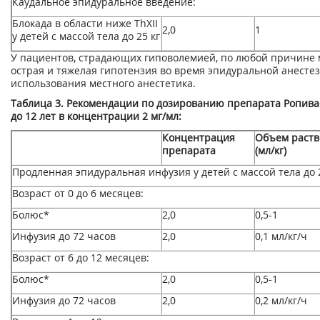
Каудальное эпидуральное введение:
Блокада в области ниже Th
XII
2,0
1
у детей с массой тела до 25 кг
У пациентов, страдающих гиповолемией, по любой причине 
острая и тяжелая гипотензия во время эпидуральной анестез
использования местного анестетика.
Таблица 3. Рекомендации по дозированию препарата Ропиваб
до 12 лет в концентрации 2 мг/мл:
Концентрация
Объем раств
препарата
(мл/кг)
Продленная эпидуральная инфузия у детей с массой тела до 2
Возраст от 0 до 6 месяцев:
Болюс*
2,0
0,5-1
Инфузия до 72 часов
2,0
0,1 мл/кг/ч
Возраст от 6 до 12 месяцев:
Болюс*
2,0
0,5-1
Инфузия до 72 часов
2,0
0,2 мл/кг/ч