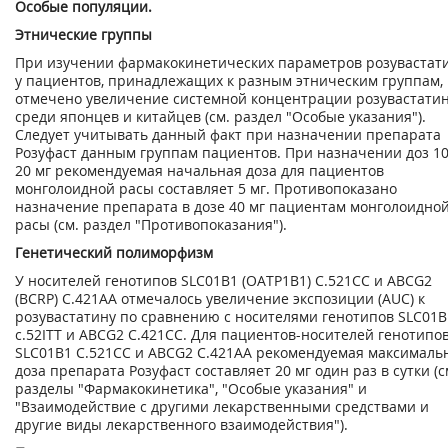
Особые популяции.
Этнические группы
При изучении фармакокинетических параметров розувастат
у пациентов, принадлежащих к разным этническим группам,
отмечено увеличение системной концентрации розувастати
среди японцев и китайцев (см. раздел "Особые указания").
Следует учитывать данный факт при назначении препарата
Розуфаст данным группам пациентов. При назначении доз 10
20 мг рекомендуемая начальная доза для пациентов
монголоидной расы составляет 5 мг. Противопоказано
назначение препарата в дозе 40 мг пациентам монголоидно
расы (см. раздел "Противопоказания").
Генетический полиморфизм
У носителей генотипов SLC01B1 (ОАТР1В1) С.521СС и ABCG2
(BCRP) С.421АА отмечалось увеличение экспозиции (AUC) к
розувастатину по сравнению с носителями генотипов SLC01B
с.52ITT и ABCG2 С.421СС. Для пациентов-носителей генотипо
SLC01B1 С.521СС и ABCG2 С.421АА рекомендуемая максималь
доза препарата Розуфаст составляет 20 мг один раз в сутки (с
разделы "Фармакокинетика", "Особые указания" и
"Взаимодействие с другими лекарственными средствами и
другие виды лекарственного взаимодействия").