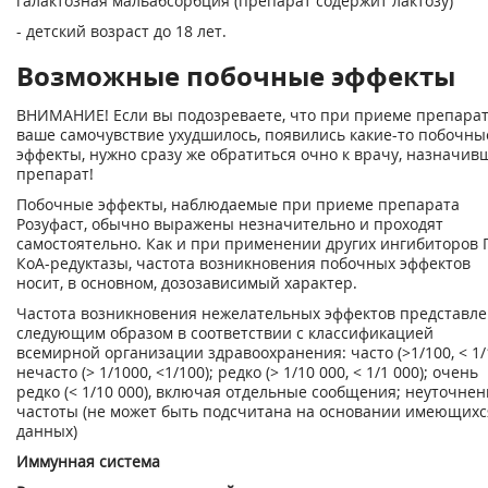
галактозная мальабсорбция (препарат содержит лактозу)
- детский возраст до 18 лет.
Возможные побочные эффекты
ВНИМАНИЕ! Если вы подозреваете, что при приеме препара
ваше самочувствие ухудшилось, появились какие-то побочны
эффекты, нужно сразу же обратиться очно к врачу, назначив
препарат!
Побочные эффекты, наблюдаемые при приеме препарата
Розуфаст, обычно выражены незначительно и проходят
самостоятельно. Как и при применении других ингибиторов 
КоА-редуктазы, частота возникновения побочных эффектов
носит, в основном, дозозависимый характер.
Частота возникновения нежелательных эффектов представл
следующим образом в соответствии с классификацией
всемирной организации здравоохранения: часто (>1/100, < 1/1
нечасто (> 1/1000, <1/100); редко (> 1/10 000, < 1/1 000); очень
редко (< 1/10 000), включая отдельные сообщения; неуточне
частоты (не может быть подсчитана на основании имеющихс
данных)
Иммунная система