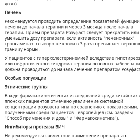
дозы).
Печень
Рекомендуется проводить определение показателей функции
печени до начала терапии и через 3 месяца после начала
терапии. Прием препарата Розуфаст следует прекратить или
уменьшить дозу препарата, если активность "печеночных"
трансаминаз в сыворотке крови в 3 раза превышает верхню
границу нормы.
У пациентов с гиперхолестеринемией вследствие гипотирео
или нефротического синдрома терапия основных заболеван
должна проводиться до начала лечения препаратом Розуфаст
Особые популяции
Этнические группы
В ходе фармакокинетических исследований среди китайских 
японских пациентов отмечено увеличение системной
концентрации розувастатина по сравнению с показателями,
полученными среди пациентов - европейцев (см. разделы
"Способ применения и дозы" и "Фармакокинетика").
Ингибиторы протеазы ВИЧ
Не рекомендуется совместное применение препарата с