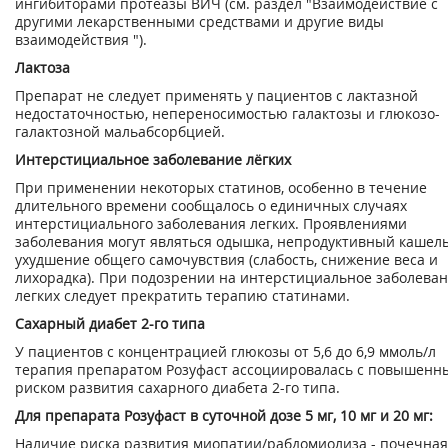
ингибиторами протеазы ВИЧ (см. раздел "Взаимодействие с
другими лекарственными средствами и другие виды
взаимодействия ").
Лактоза
Препарат не следует применять у пациентов с лактазной
недостаточностью, непереносимостью галактозы и глюкозо-
галактозной мальабсорбцией.
Интерстициальное заболевание лёгких
При применении некоторых статинов, особенно в течение
длительного времени сообщалось о единичных случаях
интерстициального заболевания легких. Проявлениями
заболевания могут являться одышка, непродуктивный кашель
ухудшение общего самочувствия (слабость, снижение веса и
лихорадка). При подозрении на интерстициальное заболева
легких следует прекратить терапию статинами.
Сахарный диабет 2-го типа
У пациентов с концентрацией глюкозы от 5,6 до 6,9 ммоль/л
терапия препаратом Розуфаст ассоциировалась с повышенн
риском развития сахарного диабета 2-го типа.
Для препарата Розуфаст в суточной дозе 5 мг, 10 мг и 20 мг:
Наличие риска развития миопатии/рабдомиолиза - почечная