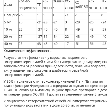
Кол-во
ХС-
Общий
ХС-
ХС-
ТГ-
ХС-
Доза
ТГ
неЛПВП
пациентов
ЛПНП
ХС
ЛПВП
ЛПОНП
ЛП
Плацебо
26
1
5
1
-3
2
2
6
5 мг
25
-21
-28
-24
3
-29
-25
-24
10 мг
23
-37
-45
-40
8
-49
-48
-39
20 мг
27
-37
-31
-34
22
-43
-49
-40
40 мг
25
43
-43
-40
17
-51
-56
-48
Клиническая эффективность
Розувастатин эффективен у взрослых пациентов с
гиперхолестеринемией с или без гипертриглицеридемии; вн
зависимости от расовой принадлежности, пола или возраста,
т.ч. у пациентов с сахарным диабетом и семейной
гиперхолестеринемией.
У 80% пациентов с гиперхолестеринемией Па и ПЬ типа по
классификации Фредриксона (средняя исходная концентрац
ХС-ЛПНП около 4,8 ммоль/л) на фоне приема препарата в доз
мг концентрация ХС-ЛПНП достигает значений менее 3 ммоль
У пациентов с гетерозиготной семейной гиперхолестеринеми
получающих розувастатин в дозе 20-80 мг, отмечается