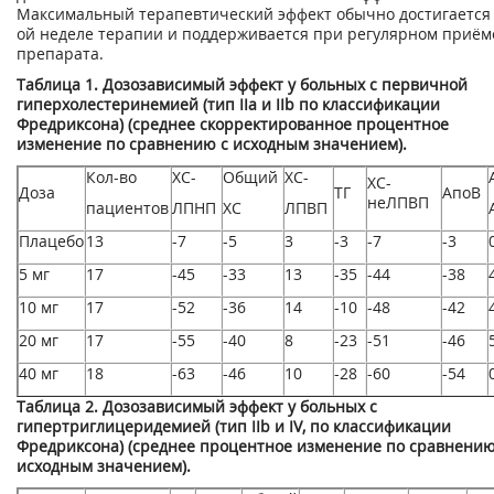
Максимальный терапевтический эффект обычно достигается 
ой неделе терапии и поддерживается при регулярном приём
препарата.
Таблица 1. Дозозависимый эффект у больных с первичной
гиперхолестеринемией (тип IIа и IIb по классификации
Фредриксона) (среднее скорректированное процентное
изменение по сравнению с исходным значением).
Кол-во
ХС-
Общий
ХС-
ХС-
Доза
ТГ
АпоВ
неЛПВП
пациентов
ЛПНП
ХС
ЛПВП
Плацебо
13
-7
-5
3
-3
-7
-3
5 мг
17
-45
-33
13
-35
-44
-38
10 мг
17
-52
-36
14
-10
-48
-42
20 мг
17
-55
-40
8
-23
-51
-46
40 мг
18
-63
-46
10
-28
-60
-54
Таблица 2. Дозозависимый эффект у больных с
гипертриглицеридемией (тип IIb и IV, по классификации
Фредриксона) (среднее процентное изменение по сравнени
исходным значением).