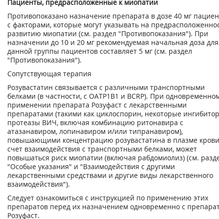
Пациенты, предрасположенные к миопатии
Противопоказано назначение препарата в дозе 40 мг пацие
с факторами, которые могут указывать на предрасположеннос
развитию миопатии (см. раздел "Противопоказания"). При
назначении до 10 и 20 мг рекомендуемая начальная доза для
данной группы пациентов составляет 5 мг (см. раздел
"Противопоказания").
Сопутствующая терапия
Розувастатин связывается с различными транспортными
белками (в частности, с ОАТР1В1 и BCRP). При одновременно
применении препарата Розуфаст с лекарственными
препаратами (такими как циклоспорин, некоторые ингибито
протеазы ВИЧ, включая комбинацию ритонавира с
атазанавиром, лопинавиром и/или типранавиром),
повышающими концентрацию розувастатина в плазме крови
счет взаимодействия с транспортными белками, может
повышаться риск миопатии (включая рабдомиолиз) (см. разд
"Особые указания" и "Взаимодействия с другими
лекарственными средствами и другие виды лекарственного
взаимодействия").
Следует ознакомиться с инструкцией по применению этих
препаратов перед их назначением одновременно с препара
Розуфаст.