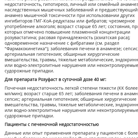
недостаточность, гипотиреоз, личный или семейный анамне
наследственных мышечных заболеваний и предшествующий
анамнез мышечной токсичности при использовании других
ингибиторов ГМГ-КоА-редуктазы или фибратов; чрезмерное
употребление алкоголя; возраст старше 65 лет; состояния, пр
которых отмечено повышение плазменной концентрации
розувастатина; расовая принадлежность (азиатская раса);
одновременное назначение с фибратами (см. раздел
"Фармакокинетика"); заболевания печени в анамнезе; сепсис
артериальная гипотензия; обширные хирургические
вмешательства, травмы, тяжелые метаболические, эндокрин
или водно-электролитные нарушения или неконтролируемы
судорожные припадки.
Для препарата Розуфаст в суточной дозе 40 мг:
Почечная недостаточность легкой степени тяжести (КК более
мл/мин); возраст старше 65 лет; заболевания печени в анамн
сепсис; артериальная гипотензия; обширные хирургические
вмешательства, травмы, тяжелые метаболические, эндокрин
или водно-электролитные нарушения или неконтролируемы
судорожные припадки.
Пациенты с печеночной недостаточностью
Данные или опыт применения препарата у пациентов с боле