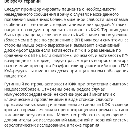
Во время терапии
Следует проинформировать пациента о необходимости
немедленного сообщения врачу о случаях неожиданного
появления мышечных болей, мышечной слабости или спазма
особенно в сочетании с недомоганием и лихорадкой. У таких
пациентов следует определять активность КФК. Терапия дол
быть прекращена, если активность КФК значительно увелич
(более чем в 5 раз по сравнению с ВГН) или если симптомы с
стороны мышц резко выражены и вызывают ежедневный
дискомфорт (даже если активность КФК в 5 раз меньше по
сравнению с ВГН). Если симптомы исчезают, и активность К
возвращается к норме, следует рассмотреть вопрос о повтор
назначении препарата Розуфаст или других ингибиторов ГМГ
КоА-редуктазы в меньших дозах при тщательном наблюдении
пациентом.
Рутинный контроль активности КФК при отсутствии симптом
нецелесообразен. Отмечены очень редкие случаи
иммуноопосредованной некротизирующей миопатии с
клиническими проявлениями в виде стойкой слабости
проксимальных мышц и повышения активности КФК в сывор
крови во время лечения и при прекращении приема статинов
том числе розувастатина. Может потребоваться проведение
дополнительных исследований мышечной и нервной систем
серологических исследований, а также терапия