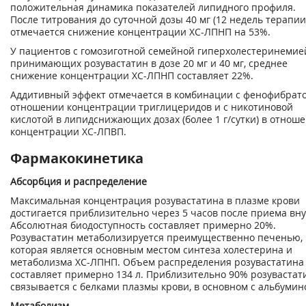
положительная динамика показателей липидного профиля.
После титрования до суточной дозы 40 мг (12 недель терапии)
отмечается снижение концентрации ХС-ЛПНП на 53%.
У пациентов с гомозиготной семейной гиперхолестеринемие
принимающих розувастатин в дозе 20 мг и 40 мг, среднее
снижение концентрации ХС-ЛПНП составляет 22%.
Аддитивный эффект отмечается в комбинации с фенофибрат
отношении концентрации триглицеридов и с никотиновой
кислотой в липидснижающих дозах (более 1 г/сутки) в отнош
концентрации ХС-ЛПВП.
Фармакокинетика
Абсорбция и распределение
Максимальная концентрация розувастатина в плазме крови
достигается приблизительно через 5 часов после приема вну
Абсолютная биодоступность составляет примерно 20%.
Розувастатин метаболизируется преимущественно печенью,
которая является основным местом синтеза холестерина и
метаболизма ХС-ЛПНП. Объем распределения розувастатина
составляет примерно 134 л. Приблизительно 90% розувастат
связывается с белками плазмы крови, в основном с альбумин
Метаболизм