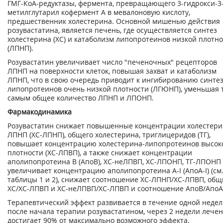
ГМГ-КоА-редуктазы, фермента, превращающего 3-гидрокси-3
метилглутарил кофермент А в мевалоновую кислоту,
предшественник холестерина. Основной мишенью действия
розувастатина, является печень, где осуществляется синтез
холестерина (ХС) и катаболизм липопротеинов низкой плотн
(ЛПНП).
Розувастатин увеличивает число "печеночных" рецепторов
ЛПНП на поверхности клеток, повышая захват и катаболизм
ЛПНП, что в свою очередь приводит к ингибированию синте
липопротеинов очень низкой плотности (ЛГЮНП), уменьшая 
самым общее количество ЛПНП и ЛПОНП.
Фармакодинамика
Розувастатин снижает повышенные концентрации холестери
ЛПНП (ХС-ЛПНП), общего холестерина, триглицеридов (ТГ),
повышает концентрацию холестерина-липопротеинов высок
плотности (ХС-ЛПВП), а также снижает концентрации
аполипопротеина В (АпоВ), ХС-неЛПВП, ХС-ЛПОНП, ТГ-ЛПОНП
увеличивает концентрацию аполипопротеина A-I (АпоА-I) (см
таблицы 1 и 2), снижает соотношение ХС-ЛПНП/ХС-ЛПВП, об
ХС/ХС-ЛПВП и ХС-неЛПВП/ХС-ЛПВП и соотношение АпоВ/АпоА-
Терапевтический эффект развивается в течение одной неде
после начала терапии розувастатином, через 2 недели лече
достигает 90% от максимально возможного эффекта.