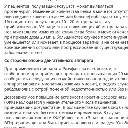
У пациентов, получавших Розуфаст, может выявляться
протеинурия. Изменения количества белка в моче (от отсутс
или следовых количеств до ++ или больше) наблюдаются у м
1% пациентов, получающих 10 - 20 мг препарата, и у
приблизительно 3% пациентов, получающих 40 мг препарата
Незначительное изменение количества белка в моче отмеча
при приеме дозы 20 мг. В большинстве случаев протеинурия
уменьшается или исчезает в процессе терапии и не означае
возникновения острого или прогрессирования существующе
заболевания почек.
Со стороны опорно-двигательного аппарата
При применении препарата Розуфаст во всех дозах и, в
особенности при приёме доз препарата, превышающих 20 мг
сообщалось о следующих воздействиях на опорно-двигатель
аппарат: миалгия, миопатия (включая миозит), в редких случа
рабдомиолиз с острой почечной недостаточностью или без н
Дозозависимое повышение активности креатинфосфокиназы
(КФК) наблюдается у незначительного числа пациентов,
принимавших розувастатин. В большинстве случаев оно был
незначительным, бессимптомным и временным. В случае
повышения активности КФК (более чем в 5 раз по сравнению
ВГН) терапия должна быть приостановлена (см. раздел "Особ
указания").