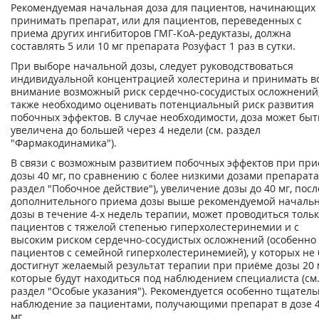
Рекомендуемая начальная доза для пациентов, начинающих
принимать препарат, или для пациентов, переведенных с
приема других ингибиторов ГМГ-КоА-редуктазы, должна
составлять 5 или 10 мг препарата Розуфаст 1 раз в сутки.
При выборе начальной дозы, следует руководствоваться
индивидуальной концентрацией холестерина и принимать в
внимание возможный риск сердечно-сосудистых осложнений,
также необходимо оценивать потенциальный риск развития
побочных эффектов. В случае необходимости, доза может быт
увеличена до большей через 4 недели (см. раздел
"Фармакодинамика").
В связи с возможным развитием побочных эффектов при пр
дозы 40 мг, по сравнению с более низкими дозами препарата 
раздел "Побочное действие"), увеличение дозы до 40 мг, посл
дополнительного приема дозы выше рекомендуемой началь
дозы в течение 4-х недель терапии, может проводиться тольк
пациентов с тяжелой степенью гиперхолестеринемии и с
высоким риском сердечно-сосудистых осложнений (особенно 
пациентов с семейной гиперхолестеринемией), у которых не
достигнут желаемый результат терапии при приёме дозы 20 м
которые будут находиться под наблюдением специалиста (см
раздел "Особые указания"). Рекомендуется особенно тщател
наблюдение за пациентами, получающими препарат в дозе 
мг.