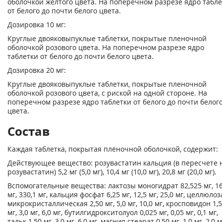
оболочкой желтого цвета. На поперечном разрезе ядро табл
от белого до почти белого цвета.
Дозировка 10 мг:
Круглые двояковыпуклые таблетки, покрытые пленочной
оболочкой розового цвета. На поперечном разрезе ядро
таблетки от белого до почти белого цвета.
Дозировка 20 мг:
Круглые двояковыпуклые таблетки, покрытые пленочной
оболочкой розового цвета, с риской на одной стороне. На
поперечном разрезе ядро таблетки от белого до почти белог
цвета.
Состав
Каждая таблетка, покрытая плёночной оболочкой, содержит:
Действующее вещество: розувастатин кальция (в пересчете 
розувастатин) 5,2 мг (5,0 мг), 10,4 мг (10,0 мг), 20,8 мг (20,0 мг).
Вспомогательные вещества: лактозы моногидрат 82,525 мг, 16
мг, 330,1 мг, кальция фосфат 6,25 мг, 12,5 мг, 25,0 мг, целлюлоз
микрокристаллическая 2,50 мг, 5,0 мг, 10,0 мг, кросповидон 1,
мг, 3,0 мг, 6,0 мг, бутилгидрокситолуол 0,025 мг, 0,05 мг, 0,1 мг,
тальк 1,50 мг, 3,0 мг, 6,0 мг, магния стеарат 0,50 мг, 1,0 мг, 2,0 м