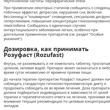
Неуточненной частоты: периферические отёки
При применении некоторых статинов сообщалось о следующ
побочных эффектах: депрессия, нарушения сна, включая
бессонницу и "кошмарные" сновидения, сексуальная дисфунк
гипергликемия, повышение концентрации гликозилированно
гемоглобина. Сообщалось о единичных случаях
интерстициального заболевания легких, особенно при
длительном применении препаратов (см. раздел "Особые
указания").
Дозировка, как принимать
Розуфаст (Rozufast)
Внутрь, не разжевывать и не измельчать таблетку, проглаты
целиком, запивая водой. Препарат может назначаться в люб
время суток независимо от времени приема пищи.
До начала терапии препаратом Розуфаст пациент должен на
соблюдать стандартную гипохолестеринемическую диету и
продолжать соблюдать ее во время лечения. Доза препарата
должна подбираться индивидуально в зависимости от целей
терапии и терапевтического ответа на лечение, принимая в
внимание текущие рекомендации по целевым концентрация
липидов.