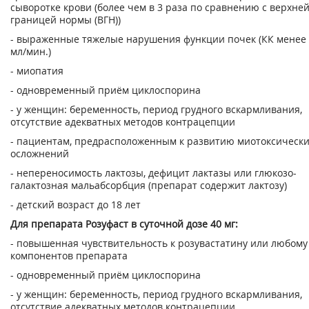
сыворотке крови (более чем в 3 раза по сравнению с верхне
границей нормы (ВГН))
- выраженные тяжелые нарушения функции почек (КК менее
мл/мин.)
- миопатия
- одновременный приём циклоспорина
- у женщин: беременность, период грудного вскармливания,
отсутствие адекватных методов контрацепции
- пациентам, предрасположенным к развитию миотоксическ
осложнений
- непереносимость лактозы, дефицит лактазы или глюкозо-
галактозная мальабсорбция (препарат содержит лактозу)
- детский возраст до 18 лет
Для препарата Розуфаст в суточной дозе 40 мг:
- повышенная чувствительность к розувастатину или любому
компонентов препарата
- одновременный приём циклоспорина
- у женщин: беременность, период грудного вскармливания,
отсутствие адекватных методов контрацепции