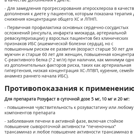
- Для замедления прогрессирования атеросклероза в качест
дополнения к диете у пациентов, которым показана терапия 
снижения концентрации общего ХС и ЛПНП.
- Первичная профилактика основных сердечно-сосудистых
осложнений (инсульта, инфаркта миокарда, артериальной
реваскуляризации) у взрослых пациентов без клинических
признаков ИБС (ишемической болезни сердца), но с
повышенным риском ее развития (возраст старше 50 лет для
мужчин и старше 60 лет для женщин, повышенная концентр
С-реактивного белка (? 2 мг/л) при наличии, как минимум одн
из дополнительных факторов риска, таких как артериальная
гипертензия, низкая концентрация ХС-ЛПВП, курение, семей
анамнез раннего начала ИБС).
Противопоказания к применени
Для препарата Розуфаст в суточной дозе 5 мг, 10 мг и 20 мг:
- повышенная чувствительность к розувастатину или любому
компонентов препарата
- заболевания печени в активной фазе, включая стойкое
повышение сывороточной активности "печеночных"
трансаминаз и любое повышение активности трансаминаз в