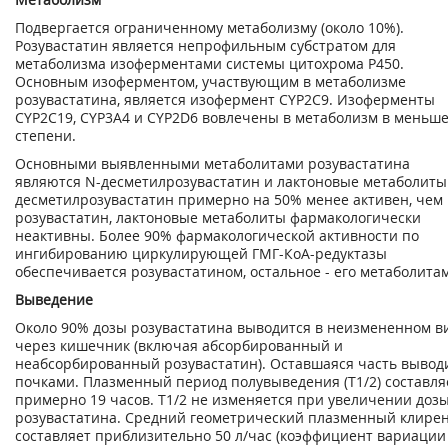
Подвергается ограниченному метаболизму (около 10%).
Розувастатин является непрофильным субстратом для
метаболизма изоферментами системы цитохрома Р450.
Основным изоферментом, участвующим в метаболизме
розувастатина, является изофермент CYP2C9. Изоферменты
CYP2C19, CYP3А4 и CYP2D6 вовлечены в метаболизм в меньш
степени.
Основными выявленными метаболитами розувастатина
являются N-десметилрозувастатин и лактоновые метаболиты.
десметилрозувастатин примерно на 50% менее активен, чем
розувастатин, лактоновые метаболиты фармакологически
неактивны. Более 90% фармакологической активности по
ингибированию циркулирующей ГМГ-КоА-редуктазы
обеспечивается розувастатином, остальное - его метаболита
Выведение
Около 90% дозы розувастатина выводится в неизмененном в
через кишечник (включая абсорбированный и
неабсорбированный розувастатин). Оставшаяся часть вывод
почками. Плазменный период полувыведения (Т1/2) составля
примерно 19 часов. Т1/2 не изменяется при увеличении доз
розувастатина. Средний геометрический плазменный клире
составляет приблизительно 50 л/час (коэффициент вариации