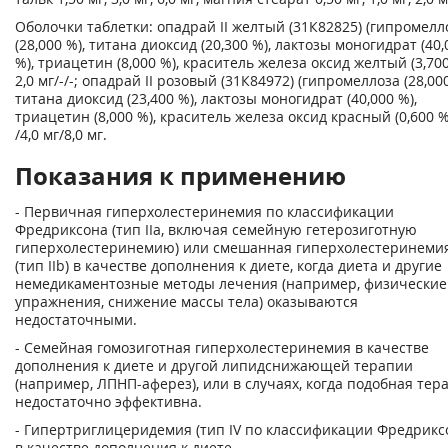
Оболочки таблетки: опадрай II желтый (31К82825) (гипромелл
(28,000 %), титана диоксид (20,300 %), лактозы моногидрат (40,
%), триацетин (8,000 %), краситель железа оксид желтый (3,700
2,0 мг/-/-; опадрай II розовый (31К84972) (гипромеллоза (28,000
титана диоксид (23,400 %), лактозы моногидрат (40,000 %),
триацетин (8,000 %), краситель железа оксид красный (0,600 %)
/4,0 мг/8,0 мг.
Показания к применению
- Первичная гиперхолестеринемия по классификации
Фредриксона (тип IIа, включая семейную гетерозиготную
гиперхолестеринемию) или смешанная гиперхолестеринеми
(тип IIb) в качестве дополнения к диете, когда диета и другие
немедикаментозные методы лечения (например, физические
упражнения, снижение массы тела) оказываются
недостаточными.
- Семейная гомозиготная гиперхолестеринемия в качестве
дополнения к диете и другой липидснижающей терапии
(например, ЛПНП-аферез), или в случаях, когда подобная тер
недостаточно эффективна.
- Гипертриглицеридемия (тип IV по классификации Фредрикс
в качестве дополнения к диете.