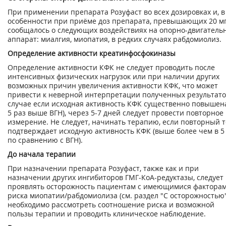
При применении препарата Розуфаст во всех дозировках и, в
особенности при приёме доз препарата, превышающих 20 мг
сообщалось о следующих воздействиях на опорно-двигатель
аппарат: миалгия, миопатия, в редких случаях рабдомиолиз.
Определение активности креатинфосфокиназы
Определение активности КФК не следует проводить после
интенсивных физических нагрузок или при наличии других
возможных причин увеличения активности КФК, что может
привести к неверной интерпретации полученных результато
случае если исходная активность КФК существенно повышена
5 раз выше ВГН), через 5-7 дней следует провести повторное
измерение. Не следует, начинать терапию, если повторный т
подтверждает исходную активность КФК (выше более чем в 5
по сравнению с ВГН).
До начала терапии
При назначении препарата Розуфаст, также как и при
назначении других ингибиторов ГМГ-КоА-редуктазы, следует
проявлять осторожность пациентам с имеющимися фактора
риска миопатии/рабдомиолиза (см. раздел "С осторожностью"
необходимо рассмотреть соотношение риска и возможной
пользы терапии и проводить клиническое наблюдение.