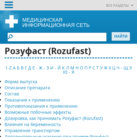
ВСЕ РАЗДЕЛЫ
МЕДИЦИНСКАЯ
ИНФОРМАЦИОННАЯ СЕТЬ
Розуфаст (Rozufast)
1-Z
А
Б
В
Г
Д
Е - Ж - З
И - Й
К
Л
М
Н
О
П
Р
С
Т
У
Ф
Х
Ц
Ч - Щ
Э
Ю - Я
Форма выпуска
Описание препарата
Состав
Показания к применению
Противопоказания к применению
Возможные побочные эффекты
Дозировка, как принимать Розуфаст (Rozufast)
Влияние на беременность
Управление транспортом
Дополнительные указания при приеме Розуфаст