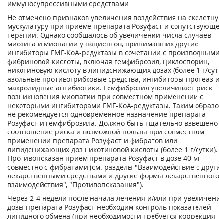
иммуносупрессивными средствами
Не отмечено признаков увеличения воздействия на скелетн
мускулатуру при приеме препарата Розуфаст и сопутствующ
терапии. Однако сообщалось об увеличении числа случаев
миозита и миопатии у пациентов, принимавших другие
ингибиторы ГМГ-КоА-редуктазы в сочетании с производным
фибриновой кислоты, включая гемфиброзил, циклоспорин,
никотиновую кислоту в липидснижающих дозах (более 1 г/сутк
азольные противогрибковые средства, ингибиторы протеаз 
макролидные антибиотики. Гемфиброзил увеличивает риск
возникновения миопатии при совместном применении с
некоторыми ингибиторами ГМГ-КоА-редуктазы. Таким образо
не рекомендуется одновременное назначение препарата
Розуфаст и гемфиброзила. Должно быть тщательно взвешено
соотношение риска и возможной пользы при совместном
применении препарата Розуфаст и фибратов или
липидснижающих доз никотиновой кислоты (более 1 г/сутки).
Противопоказан приём препарата Розуфаст в дозе 40 мг
совместно с фибратами (см. разделы "Взаимодействие с друг
лекарственными средствами и другие формы лекарственного
взаимодействия", "Противопоказания").
Через 2-4 недели после начала лечения и/или при увеличен
дозы препарата Розуфаст необходим контроль показателей
липидного обмена (при необходимости требуется коррекция