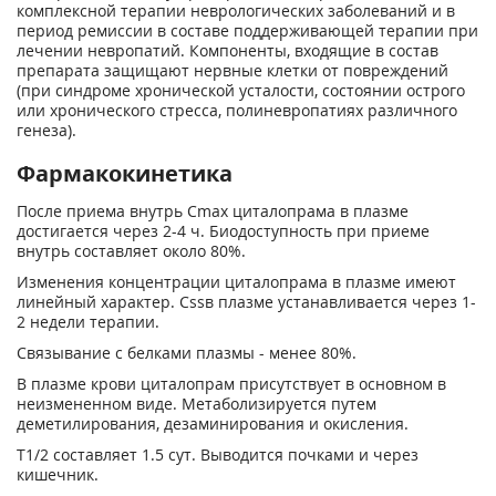
комплексной терапии неврологических заболеваний и в
период ремиссии в составе поддерживающей терапии при
лечении невропатий. Компоненты, входящие в состав
препарата защищают нервные клетки от повреждений
(при синдроме хронической усталости, состоянии острого
или хронического стресса, полиневропатиях различного
генеза).
Фармакокинетика
После приема внутрь Cmax циталопрама в плазме
достигается через 2-4 ч. Биодоступность при приеме
внутрь составляет около 80%.
Изменения концентрации циталопрама в плазме имеют
линейный характер. Cssв плазме устанавливается через 1-
2 недели терапии.
Связывание с белками плазмы - менее 80%.
В плазме крови циталопрам присутствует в основном в
неизмененном виде. Метаболизируется путем
деметилирования, дезаминирования и окисления.
T1/2 составляет 1.5 сут. Выводится почками и через
кишечник.