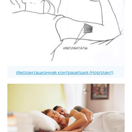
Имплантационная контрацепция (Норплант)