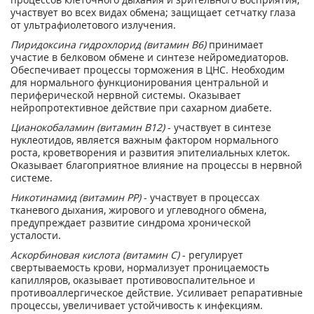
участвует во всех видах обмена; защищает сетчатку глаза
от ультрафиолетового излучения.
Пиридоксина гидрохлорид (витамин В6)
принимает
участие в белковом обмене и синтезе нейромедиаторов.
Обеспечивает процессы торможения в ЦНС. Необходим
для нормального функционирования центральной и
периферической нервной системы. Оказывает
нейропротективное действие при сахарном диабете.
Цианокобаламин (витамин В12)
- участвует в синтезе
нуклеотидов, является важным фактором нормального
роста, кроветворения и развития эпителиальных клеток.
Оказывает благоприятное влияние на процессы в нервной
системе.
Никотинамид (витамин РР)
- участвует в процессах
тканевого дыхания, жирового и углеводного обмена,
предупреждает развитие синдрома хронической
усталости.
Аскорбиновая кислота (витамин С)
- регулирует
свертываемость крови, нормализует проницаемость
капилляров, оказывает противовоспалительное и
противоаллергическое действие. Усиливает репаративные
процессы, увеличивает устойчивость к инфекциям.