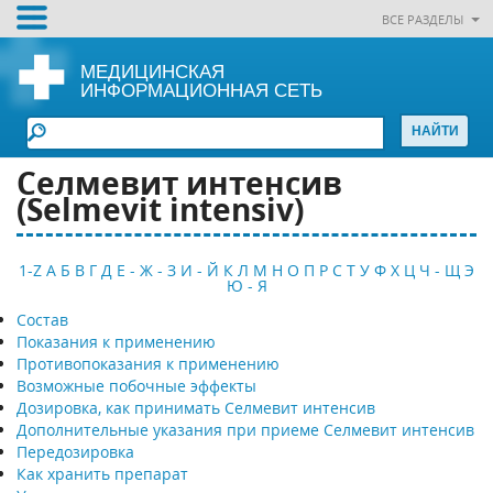
ВСЕ РАЗДЕЛЫ
МЕДИЦИНСКАЯ
ИНФОРМАЦИОННАЯ СЕТЬ
Селмевит интенсив
(Selmevit intensiv)
1-Z
А
Б
В
Г
Д
Е - Ж - З
И - Й
К
Л
М
Н
О
П
Р
С
Т
У
Ф
Х
Ц
Ч - Щ
Э
Ю - Я
Состав
Показания к применению
Противопоказания к применению
Возможные побочные эффекты
Дозировка, как принимать Селмевит интенсив
Дополнительные указания при приеме Селмевит интенсив
Передозировка
Как хранить препарат