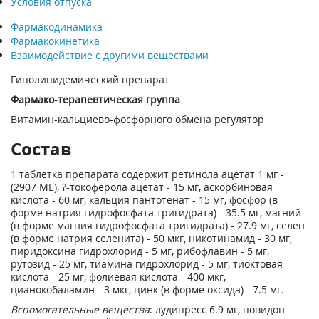
Условия отпуска
Фармакодинамика
Фармакокинетика
Взаимодействие с другими веществами
Гиполипидемический препарат
Фармако-терапевтическая группа
Витамин-кальциево-фосфорного обмена регулятор
Состав
1 таблетка препарата содержит ретинола ацетат 1 мг -
(2907 МЕ), ?-токоферола ацетат - 15 мг, аскорбиновая
кислота - 60 мг, кальция пантотенат - 15 мг, фосфор (в
форме натрия гидрофосфата тригидрата) - 35.5 мг, магний
(в форме магния гидрофосфата тригидрата) - 27.9 мг, селен
(в форме натрия селенита) - 50 мкг, никотинамид - 30 мг,
пиридоксина гидрохлорид - 5 мг, рибофлавин - 5 мг,
рутозид - 25 мг, тиамина гидрохлорид - 5 мг, тиоктовая
кислота - 25 мг, фолиевая кислота - 400 мкг,
цианокобаламин - 3 мкг, цинк (в форме оксида) - 7.5 мг.
Вспомогательные вещества
: лудипресс 6.9 мг, повидон