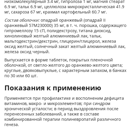
низкомолекулярный 3.4 мг, гипролоза 1 мг, магния стеарат
6.9 мг, тальк 6.9 мг, целлюлоза микрокристаллическая 41.9
мг, сахароза 67 мг, крахмал картофельный 60.7 мг.
Состав оболочки:
опадрай оранжевый (опадрай II
оранжевый 57M230000) 35 мг, в т. ч. порошка, содержащего
гипромеллозу 15 сП, полидекстрозу, титана диоксид,
хинолиновый желтый алюминиевый лак, тальк,
мальтодекстрин/декстрин, глицерин/глицерол, железа
оксид желтый, солнечный закат желтый алюминиевый лак,
железа оксид черный.
Выпускается в форме таблеток, покрытых пленочной
оболочкой, от светло-желтого до оранжево-желтого цвета;
круглые, двояковыпуклые, с характерным запахом, в банках
по 30 или 60 шт.
Показания к применению
Применяется при профилактике и восполненим дефицита
витаминов, макро- и микроэлементов; при синдром
хронической усталости; в период выздоровления после
перенесенных заболеваний, а также в составе
комбинированной терапии полиневропатий различного
генеза.