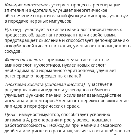
Кальция пантотенат
- ускоряет процессы регенерации
эпителия и эндотелия, улучшает энергетическое
обеспечение сократительной функции миокарда, участвует
в передаче нервных импульсов.
Рутозид
- участвует в окислительно-восстановительных
процессах, обладает антиоксидантными свойствами,
предотвращает окисление и способствует депонированию
аскорбиновой кислоты в тканях, уменьшает проницаемость
сосудов.
Фолиевая кислота
- принимает участие в синтезе
аминокислот, нуклеотидов, нуклеиновых кислот;
необходима для нормального эритропоэза, улучшает
регенерацию поврежденных тканей.
Тиоктовая кислота (липоевая кислота)
- участвует в
регулировании липидного и углеводного обменов,
улучшает функцию печени. Усиливает взаимодействие
инсулина и рецепторов.Уменьшает перекисное окисление
липидов в периферических нервах.
Цинк
- иммуностимулятор, способствует усвоению
витамина А, регенерации и росту волос, повышает
работоспособность. Необходим при наличии сахарного
диабета или риске его развития, являясь составной частью