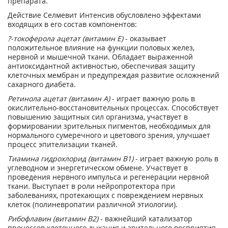
препарата.
Действие Селмевит Интенсив обусловлено эффектами
входящих в его состав компонентов:
?-токоферола ацетат (витамин Е)
- оказывает
положительное влияние на функции половых желез,
нервной и мышечной ткани. Обладает выраженной
антиоксидантной активностью, обеспечивая защиту
клеточных мембран и предупреждая развитие осложнений
сахарного диабета.
Ретинола ацетат (витамин А)
- играет важную роль в
окислительно-восстановительных процессах. Способствует
повышению защитных сил организма, участвует в
формировании зрительных пигментов, необходимых для
нормального сумеречного и цветового зрения, улучшает
процесс эпителизации тканей.
Тиамина гидрохлорид (витамин В1)
- играет важную роль в
углеводном и энергетическом обмене. Участвует в
проведения нервного импульса и регенерации нервной
ткани. Выступает в роли нейропротектора при
заболеваниях, протекающих с повреждением нервных
клеток (полиневропатии различной этиологии).
Рибофлавин (витамин В2)
- важнейший катализатор
процессов клеточного дыхания и зрительного восприятия,