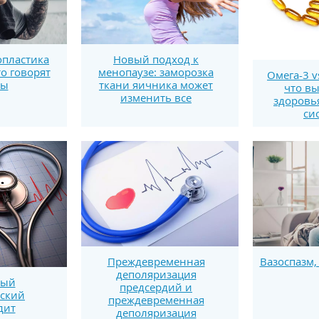
пластика
Новый подход к
то говорят
менопаузе: заморозка
Омега-3 v
ты
ткани яичника может
что вы
изменить все
здоровь
си
Преждевременная
Вазоспазм,
деполяризация
вый
предсердий и
ский
преждевременная
дит
деполяризация