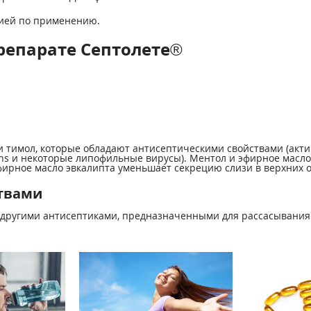
цией по применению.
репарате Септолете®
и тимол, которые обладают антисептическими свойствами (акт
ans и некоторые липофильные вирусы). Ментол и эфирное мас
ное масло эвкалипта уменьшает секрецию слизи в верхних от
твами
 другими антисептиками, предназначенными для рассасывания 