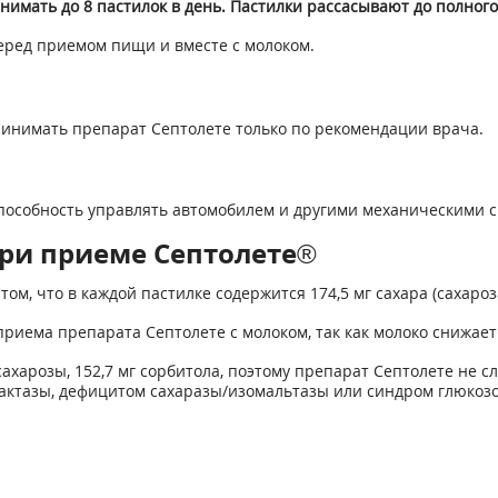
нимать до 8 пастилок в день. Пастилки рассасывают до полного
еред приемом пищи и вместе с молоком.
нимать препарат Септолете только по рекомендации врача.
способность управлять автомобилем и другими механическими с
ри приеме Септолете®
м, что в каждой пастилке содержится 174,5 мг сахара (сахароза
риема препарата Септолете с молоком, так как молоко снижает
г сахарозы, 152,7 мг сорбитола, поэтому препарат Септолете н
актазы, дефицитом сахаразы/изомальтазы или синдром глюкозо