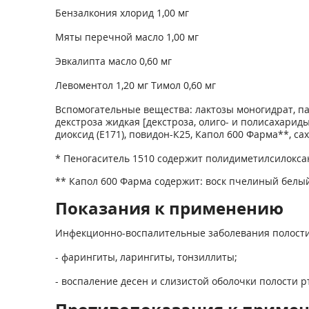
Бензалкония хлорид 1,00 мг
Мяты перечной масло 1,00 мг
Эвкалипта масло 0,60 мг
Левоментол 1,20 мг Тимол 0,60 мг
Вспомогательные вещества: лактозы моногидрат, па
декстроза жидкая [декстроза, олиго- и полисахариды
диоксид (Е171), повидон-К25, Капол 600 Фарма**, са
* Пеногаситель 1510 содержит полидиметилсилокса
** Капол 600 Фарма содержит: воск пчелиный белый,
Показания к применению
Инфекционно-воспалительные заболевания полости 
- фарингиты, ларингиты, тонзиллиты;
- воспаление десен и слизистой оболочки полости рт