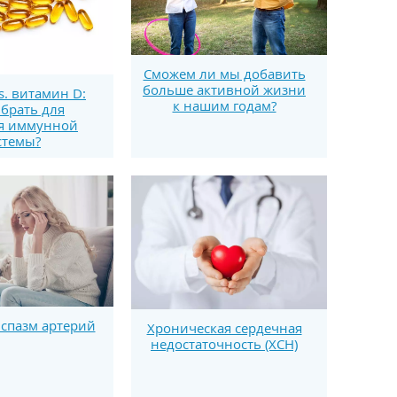
Сможем ли мы добавить
больше активной жизни
s. витамин D:
к нашим годам?
брать для
я иммунной
стемы?
 спазм артерий
Хроническая сердечная
недостаточность (ХСН)