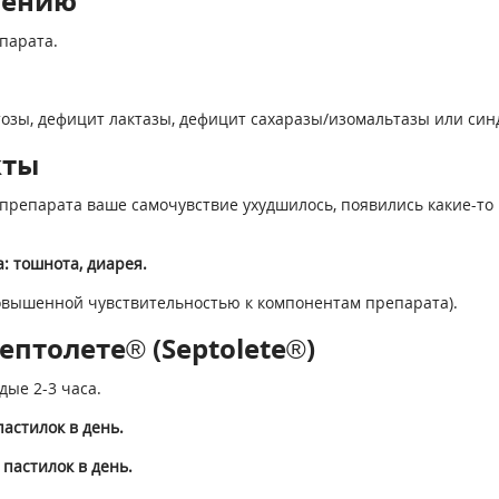
нению
парата.
тозы, дефицит лактазы, дефицит сахаразы/изомальтазы или син
кты
препарата ваше самочувствие ухудшилось, появились какие-то 
: тошнота, диарея.
овышенной чувствительностью к компонентам препарата).
птолете® (Septolete®)
дые 2-3 часа.
астилок в день.
пастилок в день.