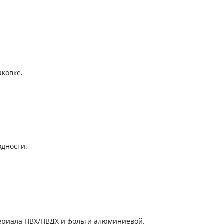
аковке.
одности.
териала ПВХ/ПВДХ и фольги алюминиевой.