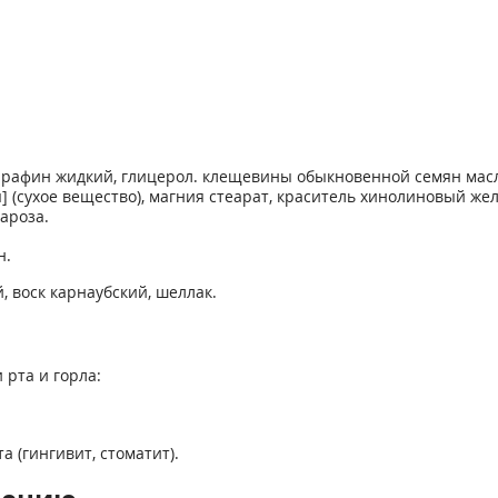
рафин жидкий, глицерол. клещевины обыкновенной семян масло 
] (сухое вещество), магния стеарат, краситель хинолиновый жел
хароза.
н.
 воск карнаубский, шеллак.
рта и горла:
а (гингивит, стоматит).