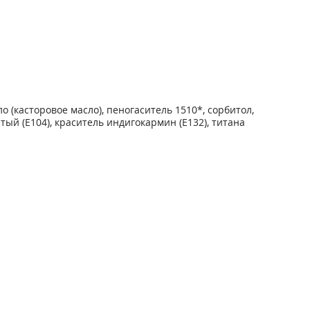
(касторовое масло), пеногаситель 1510*, сорбитол,
тый (Е104), краситель индигокармин (Е132), титана