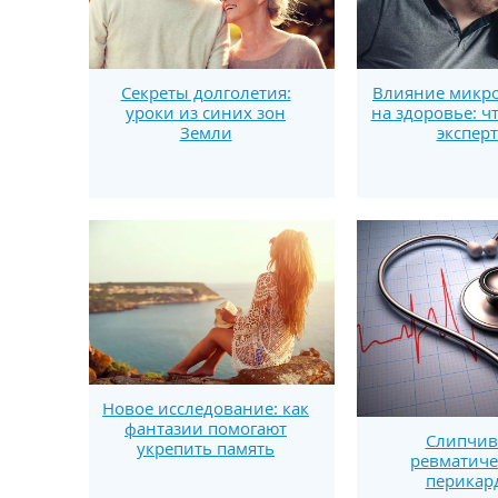
Секреты долголетия:
Влияние микро
уроки из синих зон
на здоровье: ч
Земли
экспер
Новое исследование: как
фантазии помогают
Слипчи
укрепить память
ревматиче
перикар