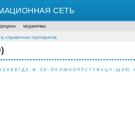
МАЦИОННАЯ СЕТЬ
ЕДИЦИНА
МЕДФИРМЫ
тв, справочник препаратов
)
1-Z
А
Б
В
Г
Д
Е - Ж - З
И - Й
К
Л
М
Н
О
П
Р
С
Т
У
Ф
Х
Ц
Ч - Щ
Э
Ю - 