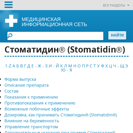
ВСЕ РАЗДЕЛЫ
МЕДИЦИНСКАЯ
ИНФОРМАЦИОННАЯ СЕТЬ
Стоматидин® (Stomatidin®)
1-Z
А
Б
В
Г
Д
Е - Ж - З
И - Й
К
Л
М
Н
О
П
Р
С
Т
У
Ф
Х
Ц
Ч - Щ
Э
Ю - Я
Форма выпуска
Описание препарата
Состав
Показания к применению
Противопоказания к применению
Возможные побочные эффекты
Дозировка, как принимать Стоматидин® (Stomatidin®)
Влияние на беременность
Управление транспортом
Дополнительные указания при приеме Стоматидин®