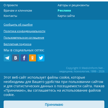
О проекте
Авторы и рецензенты
Врачам и клиникам
Реклама
Контакты
Карта сайта
Сообщить об ошибке
Политика конфиденциальности
Пользовательское соглашение
Бесплатная подписка
Мы в социальных сетях:
Copyright © MedicInform.Net -
медицина, психология, 1999 - 2026
Этот веб-сайт использует файлы cookie, которые
необходимы для Вашего удобства при пользовании сайтом
Копирование или иное распространение статей нашего сайта строго
воспрещается. Копирование раздела "Новости" допускается при наличии
и для статистических данных о посещаемости сайта. Нажав
активной открытой для поисковиков ссылки на MedicInform.Net
«Принимаю», вы соглашаетесь на использование файлов
Материалы на сайте представлены в справочных целях. Редакция не всегда
cookie.
разделяет мнение авторов опубликованных материалов. Перед
применением тех или иных рекомендаций настоятельно рекомендуется
Принимаю
посоветоваться с Вашим лечащим врачом!