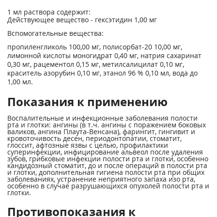
1 мл раствора содержит:
Действующее вещество - гексэтидин 1,00 мг
Вспомогательные вещества:
пропиленгликоль 100,00 мг, полисорбат-20 10,00 мг,
лимонной кислоты моногидрат 0,40 мг, натрия сахаринат
0,30 мг, рацементол 0,15 мг, метилсалицилат 0,10 мг,
краситель азорубин 0,10 мг, этанол 96 % 0,10 мл, вода до
1,00 мл.
Показания к применению
Воспалительные и инфекционные заболевания полости
рта и глотки: ангины (в т.ч. ангины с поражением боковых
валиков, ангина Плаута-Венсана), фарингит, гингивит и
кровоточивость десен, периодонтопатии, стоматит,
глоссит, афтозные язвы с целью, профилактики
суперинфекции, инфицирование альвеол после удаления
зубов, грибковые инфекции полости рта и глотки, особенно
кандидозный стоматит, до и после операций в полости рта
и глотки, дополнительная гигиена полости рта при общих
заболеваниях, устранение неприятного запаха изо рта,
особенно в случае разрушающихся опухолей полости рта и
глотки.
Противопоказания к